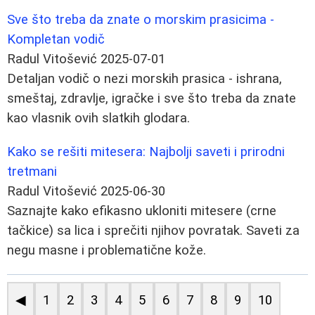
Sve što treba da znate o morskim prasicima -
Kompletan vodič
Radul Vitošević
2025-07-01
Detaljan vodič o nezi morskih prasica - ishrana,
smeštaj, zdravlje, igračke i sve što treba da znate
kao vlasnik ovih slatkih glodara.
Kako se rešiti mitesera: Najbolji saveti i prirodni
tretmani
Radul Vitošević
2025-06-30
Saznajte kako efikasno ukloniti mitesere (crne
tačkice) sa lica i sprečiti njihov povratak. Saveti za
negu masne i problematične kože.
◀
1
2
3
4
5
6
7
8
9
10