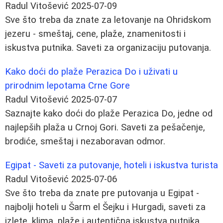
Radul Vitošević
2025-07-09
Sve što treba da znate za letovanje na Ohridskom
jezeru - smeštaj, cene, plaže, znamenitosti i
iskustva putnika. Saveti za organizaciju putovanja.
Kako doći do plaže Perazica Do i uživati u
prirodnim lepotama Crne Gore
Radul Vitošević
2025-07-07
Saznajte kako doći do plaže Perazica Do, jedne od
najlepših plaža u Crnoj Gori. Saveti za pešačenje,
brodiće, smeštaj i nezaboravan odmor.
Egipat - Saveti za putovanje, hoteli i iskustva turista
Radul Vitošević
2025-07-06
Sve što treba da znate pre putovanja u Egipat -
najbolji hoteli u Šarm el Šejku i Hurgadi, saveti za
izlete, klima, plaže i autentična iskustva putnika.