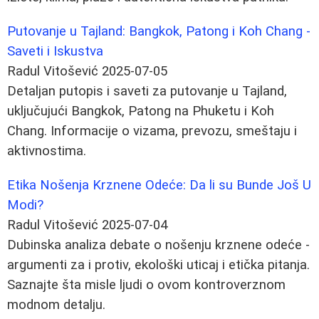
Putovanje u Tajland: Bangkok, Patong i Koh Chang -
Saveti i Iskustva
Radul Vitošević
2025-07-05
Detaljan putopis i saveti za putovanje u Tajland,
uključujući Bangkok, Patong na Phuketu i Koh
Chang. Informacije o vizama, prevozu, smeštaju i
aktivnostima.
Etika Nošenja Krznene Odeće: Da li su Bunde Još U
Modi?
Radul Vitošević
2025-07-04
Dubinska analiza debate o nošenju krznene odeće -
argumenti za i protiv, ekološki uticaj i etička pitanja.
Saznajte šta misle ljudi o ovom kontroverznom
modnom detalju.