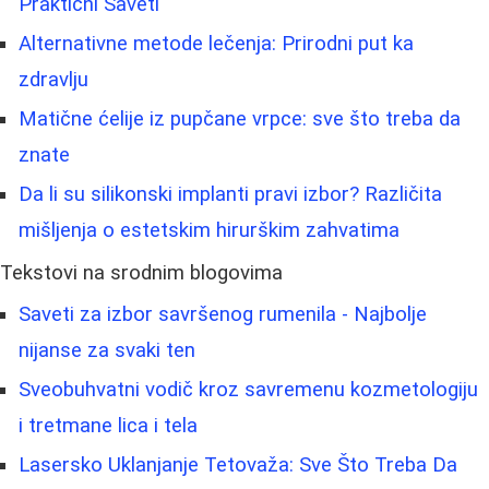
Praktični Saveti
Alternativne metode lečenja: Prirodni put ka
zdravlju
Matične ćelije iz pupčane vrpce: sve što treba da
znate
Da li su silikonski implanti pravi izbor? Različita
mišljenja o estetskim hirurškim zahvatima
Tekstovi na srodnim blogovima
Saveti za izbor savršenog rumenila - Najbolje
nijanse za svaki ten
Sveobuhvatni vodič kroz savremenu kozmetologiju
i tretmane lica i tela
Lasersko Uklanjanje Tetovaža: Sve Što Treba Da