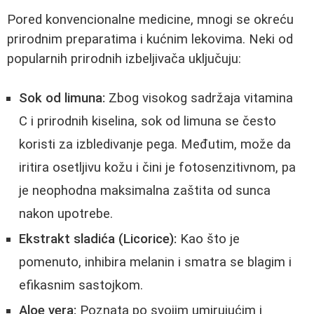
Pored konvencionalne medicine, mnogi se okreću
prirodnim preparatima i kućnim lekovima. Neki od
popularnih prirodnih izbeljivača uključuju:
Sok od limuna:
Zbog visokog sadržaja vitamina
C i prirodnih kiselina, sok od limuna se često
koristi za izbledivanje pega. Međutim, može da
iritira osetljivu kožu i čini je fotosenzitivnom, pa
je neophodna maksimalna zaštita od sunca
nakon upotrebe.
Ekstrakt sladića (Licorice):
Kao što je
pomenuto, inhibira melanin i smatra se blagim i
efikasnim sastojkom.
Aloe vera:
Poznata po svojim umirujućim i