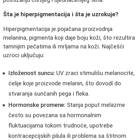
Šta je hiperpigmentacija i šta je uzrokuje?
Hiperpigmentacija je pojačana proizvodnja
melanina, pigmenta koji daje boju koži, što rezultira
tamnijim pečatima ili mrljama na koži. Najčešći
uzroci uključuju:
Izloženost suncu:
UV zraci stimulišu melanocite,
ćelije koje proizvode melanin, što dovodí do
stvaranja sunčanih pega i fleka.
Hormonske promene:
Stanja poput melazme
često su povezana sa hormonalnim
fluktuacijama tokom trudnoće, upotrebe
kontracepcijskih pilula ili problema sa štitnom