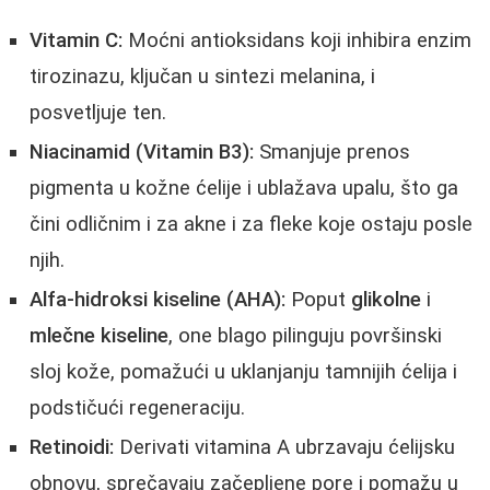
Vitamin C:
Moćni antioksidans koji inhibira enzim
tirozinazu, ključan u sintezi melanina, i
posvetljuje ten.
Niacinamid (Vitamin B3):
Smanjuje prenos
pigmenta u kožne ćelije i ublažava upalu, što ga
čini odličnim i za akne i za fleke koje ostaju posle
njih.
Alfa-hidroksi kiseline (AHA):
Poput
glikolne
i
mlečne kiseline
, one blago pilinguju površinski
sloj kože, pomažući u uklanjanju tamnijih ćelija i
podstičući regeneraciju.
Retinoidi:
Derivati vitamina A ubrzavaju ćelijsku
obnovu, sprečavaju začepljene pore i pomažu u