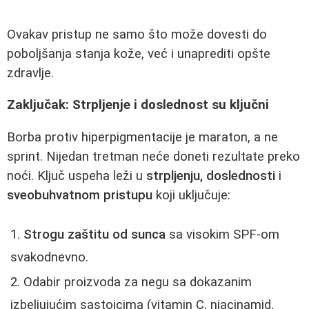
Ovakav pristup ne samo što može dovesti do
poboljšanja stanja kože, već i unaprediti opšte
zdravlje.
Zaključak: Strpljenje i doslednost su ključni
Borba protiv hiperpigmentacije je maraton, a ne
sprint. Nijedan tretman neće doneti rezultate preko
noći. Ključ uspeha leži u
strpljenju, doslednosti
i
sveobuhvatnom pristupu
koji uključuje:
Strogu zaštitu od sunca
sa visokim SPF-om
svakodnevno.
Odabir proizvoda za negu sa dokazanim
izbeljujućim sastojcima (vitamin C, niacinamid,