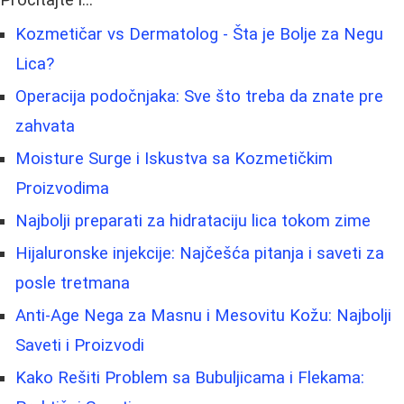
Pročitajte i...
Kozmetičar vs Dermatolog - Šta je Bolje za Negu
Lica?
Operacija podočnjaka: Sve što treba da znate pre
zahvata
Moisture Surge i Iskustva sa Kozmetičkim
Proizvodima
Najbolji preparati za hidrataciju lica tokom zime
Hijaluronske injekcije: Najčešća pitanja i saveti za
posle tretmana
Anti-Age Nega za Masnu i Mesovitu Kožu: Najbolji
Saveti i Proizvodi
Kako Rešiti Problem sa Bubuljicama i Flekama: