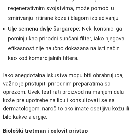
regenerativnim svojstvima, može pomoći u
smirivanju iritirane kože i blagom izbledivanju.
Ulje semena divlje šargarepe:
Neki korisnici ga
pominju kao prirodni sunčani filter, iako njegova
efikasnost nije naučno dokazana na isti način
kao kod komercijalnih filtera.
Iako anegdotalna iskustva mogu biti ohrabrujuca,
važno je pristupiti prirodnim preparatima sa
oprezom. Uvek testirati proizvod na manjem delu
kože pre upotrebe na licu i konsultovati se sa
dermatologom, naročito ako imate osetljivu kožu ili
bilo kakve alergije.
Biološki tretman i celovit pristup