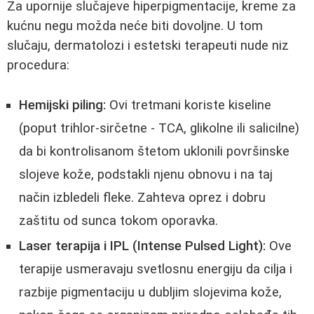
Za upornije slučajeve hiperpigmentacije, kreme za
kućnu negu možda neće biti dovoljne. U tom
slučaju, dermatolozi i estetski terapeuti nude niz
procedura:
Hemijski piling:
Ovi tretmani koriste kiseline
(poput trihlor-sirčetne - TCA, glikolne ili salicilne)
da bi kontrolisanom štetom uklonili površinske
slojeve kože, podstakli njenu obnovu i na taj
način izbledeli fleke. Zahteva oprez i dobru
zaštitu od sunca tokom oporavka.
Laser terapija i IPL (Intense Pulsed Light):
Ove
terapije usmeravaju svetlosnu energiju da cilja i
razbije pigmentaciju u dubljim slojevima kože,