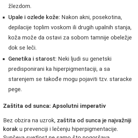
žlezdom.
Upale i ozlede kože:
Nakon akni, posekotina,
depilacije toplim voskom ili drugih upalnih stanja,
koža može da ostavi za sobom tamnije obeležje
dok se leči.
Genetika i starost:
Neki ljudi su genetski
predisponirani ka hiperpigmentaciji, a sa
starenjem se takođe mogu pojaviti tzv. staracke
pege.
Zaštita od sunca: Apsolutni imperativ
Bez obzira na uzrok,
zaštita od sunca je najvažniji
korak
u prevenciji i lečenju hiperpigmentacije.
Sunčeva svetlost ne samo što pogoršava