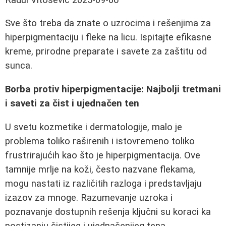
Sve što treba da znate o uzrocima i rešenjima za
hiperpigmentaciju i fleke na licu. Ispitajte efikasne
kreme, prirodne preparate i savete za zaštitu od
sunca.
Borba protiv hiperpigmentacije: Najbolji tretmani
i saveti za čist i ujednačen ten
U svetu kozmetike i dermatologije, malo je
problema toliko raširenih i istovremeno toliko
frustrirajućih kao što je hiperpigmentacija. Ove
tamnije mrlje na koži, često nazvane flekama,
mogu nastati iz različitih razloga i predstavljaju
izazov za mnoge. Razumevanje uzroka i
poznavanje dostupnih rešenja ključni su koraci ka
postizanju čistijeg i ujednačenijeg tena.