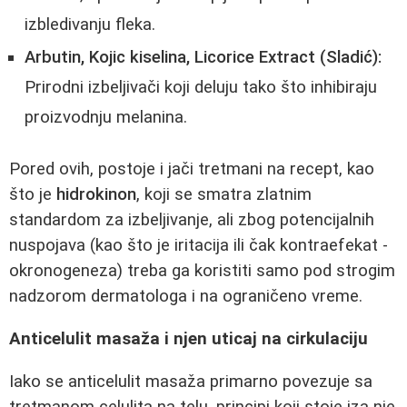
izbledivanju fleka.
Arbutin, Kojic kiselina, Licorice Extract (Sladić):
Prirodni izbeljivači koji deluju tako što inhibiraju
proizvodnju melanina.
Pored ovih, postoje i jači tretmani na recept, kao
što je
hidrokinon
, koji se smatra zlatnim
standardom za izbeljivanje, ali zbog potencijalnih
nuspojava (kao što je iritacija ili čak kontraefekat -
okronogeneza) treba ga koristiti samo pod strogim
nadzorom dermatologa i na ograničeno vreme.
Anticelulit masaža i njen uticaj na cirkulaciju
Iako se anticelulit masaža primarno povezuje sa
tretmanom celulita na telu, principi koji stoje iza nje