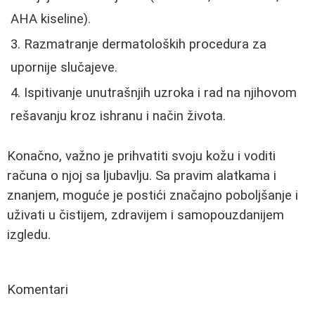
AHA kiseline).
Razmatranje dermatoloških procedura za
upornije slučajeve.
Ispitivanje unutrašnjih uzroka i rad na njihovom
rešavanju kroz ishranu i način života.
Konačno, važno je prihvatiti svoju kožu i voditi
računa o njoj sa ljubavlju. Sa pravim alatkama i
znanjem, moguće je postići značajno poboljšanje i
uživati u čistijem, zdravijem i samopouzdanijem
izgledu.
Komentari