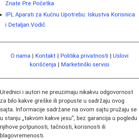
Znate Pre Početka
IPL Aparati za Kućnu Upotrebu: Iskustva Korisnica
i Detaljan Vodič
O nama
|
Kontakt
|
Politika privatnosti
|
Uslovi
korišćenja
|
Marketinški servisi
Urednici i autori ne preuzimaju nikakvu odgovornost
za bilo kakve greške ili propuste u sadržaju ovog
sajta. Informacije sadržane na ovom sajtu pružaju se
u stanju „takvom kakve jesu“, bez garancija u pogledu
njihove potpunosti, tačnosti, korisnosti ili
blagovremenosti.