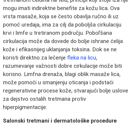
mogu imati indirektne benefite za kožu lica. Ova
vrsta masaže, koja se često obavlja ručno ili uz
pomoć uredaja, ima za cilj da poboljša cirkulaciju
krvi i limfe u tretiranom području. Poboľšana
cirkulacija može da dovede do bolje ishrane ćelija
kože i efikasnijeg uklanjanja toksina. Dok se ne
koristi direktno za lečenje
fleka na licu
,
razumevanje važnosti dobre cirkulacije može biti
korisno. Limfna drenaža, blagi oblik masaže lica,
može pomoći u smanjenju oticanja i podstaći
regenerativne procese kože, stvarajući bolje uslove
za dejstvo ostalih tretmana protiv
hiperpigmentacije.
Salonski tretmani i dermatološke procedure