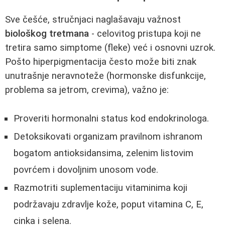
Sve češće, stručnjaci naglašavaju važnost
biološkog tretmana
- celovitog pristupa koji ne
tretira samo simptome (fleke) već i osnovni uzrok.
Pošto hiperpigmentacija često može biti znak
unutrašnje neravnoteže (hormonske disfunkcije,
problema sa jetrom, crevima), važno je:
Proveriti hormonalni status kod endokrinologa.
Detoksikovati organizam pravilnom ishranom
bogatom antioksidansima, zelenim listovim
povrćem i dovoljnim unosom vode.
Razmotriti suplementaciju vitaminima koji
podržavaju zdravlje kože, poput vitamina C, E,
cinka i selena.