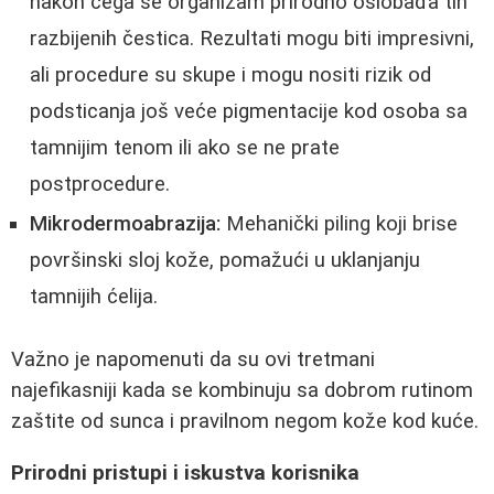
nakon čega se organizam prirodno oslobađa tih
razbijenih čestica. Rezultati mogu biti impresivni,
ali procedure su skupe i mogu nositi rizik od
podsticanja još veće pigmentacije kod osoba sa
tamnijim tenom ili ako se ne prate
postprocedure.
Mikrodermoabrazija:
Mehanički piling koji brise
površinski sloj kože, pomažući u uklanjanju
tamnijih ćelija.
Važno je napomenuti da su ovi tretmani
najefikasniji kada se kombinuju sa dobrom rutinom
zaštite od sunca i pravilnom negom kože kod kuće.
Prirodni pristupi i iskustva korisnika