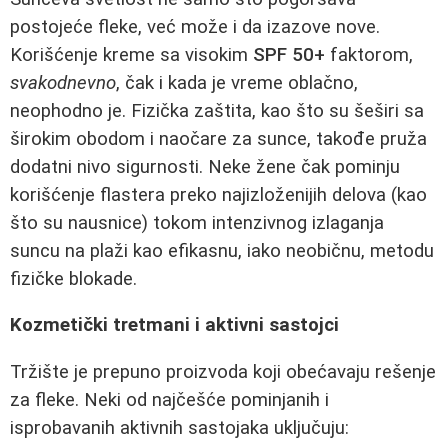
postojeće fleke, već može i da izazove nove.
Korišćenje kreme sa visokim
SPF 50+
faktorom,
svakodnevno
, čak i kada je vreme oblačno,
neophodno je. Fizička zaštita, kao što su šeširi sa
širokim obodom i naočare za sunce, takođe pruža
dodatni nivo sigurnosti. Neke žene čak pominju
korišćenje flastera preko najizloženijih delova (kao
što su nausnice) tokom intenzivnog izlaganja
suncu na plaži kao efikasnu, iako neobičnu, metodu
fizičke blokade.
Kozmetički tretmani i aktivni sastojci
Tržište je prepuno proizvoda koji obećavaju rešenje
za fleke. Neki od najčešće pominjanih i
isprobavanih aktivnih sastojaka uključuju: