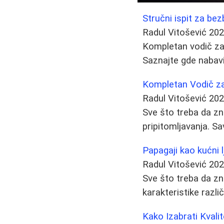
Stručni ispit za be
Radul Vitošević
202
Kompletan vodič za p
Saznajte gde nabavit
Kompletan Vodič z
Radul Vitošević
202
Sve što treba da zn
pripitomljavanja. Sa
Papagaji kao kućni 
Radul Vitošević
202
Sve što treba da zn
karakteristike razli
Kako Izabrati Kval