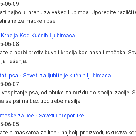
5-06-09
ti najbolju hranu za vašeg ljubimca. Uporedite različit
shrane za mačke i pse.
 Krpelja Kod Kućnih Ljubimaca
5-06-08
te o borbi protiv buva i krpelja kod pasa i mačaka. Sav
ija rešenja.
ati psa - Saveti za ljubitelje kućnih ljubimaca
5-06-07
vaspitanje psa, od obuke za nuždu do socijalizacije. S
a sa psima bez upotrebe nasilja.
 maske za lice - Saveti i preporuke
5-06-05
te o maskama za lice - najbolji proizvodi, iskustva kor