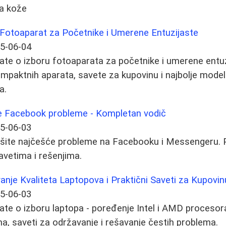
va kože
 Fotoaparat za Početnike i Umerene Entuzijaste
5-06-04
ate o izboru fotoaparata za početnike i umerene entu
mpaktnih aparata, savete za kupovinu i najbolje modele
a.
 Facebook probleme - Kompletan vodič
5-06-03
ešite najčešće probleme na Facebooku i Messengeru. P
avetima i rešenjima.
vanje Kvaliteta Laptopova i Praktični Saveti za Kupovin
5-06-03
ate o izboru laptopa - poređenje Intel i AMD procesor
ma, saveti za održavanje i rešavanje čestih problema.