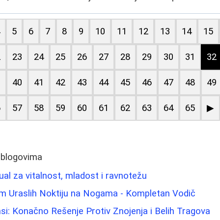
4
5
6
7
8
9
10
11
12
13
14
15
2
23
24
25
26
27
28
29
30
31
32
9
40
41
42
43
44
45
46
47
48
49
6
57
58
59
60
61
62
63
64
65
▶
 blogovima
ual za vitalnost, mladost i ravnotežu
em Uraslih Noktiju na Nogama - Kompletan Vodič
si: Konačno Rešenje Protiv Znojenja i Belih Tragova