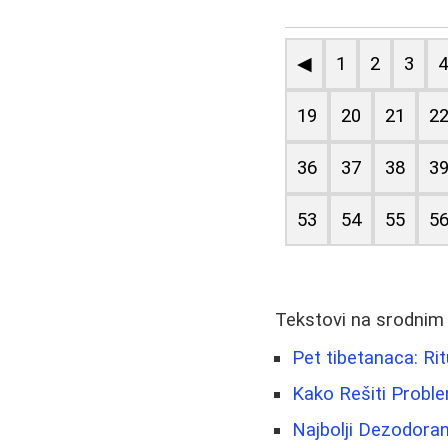
◀
1
2
3
19
20
21
2
36
37
38
3
53
54
55
5
Tekstovi na srodnim
Pet tibetanaca: Rit
Kako Rešiti Probl
Najbolji Dezodoran