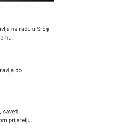
je na radu u Srbiji.
premu.
ravlja do
 saveti,
m prijatelju.