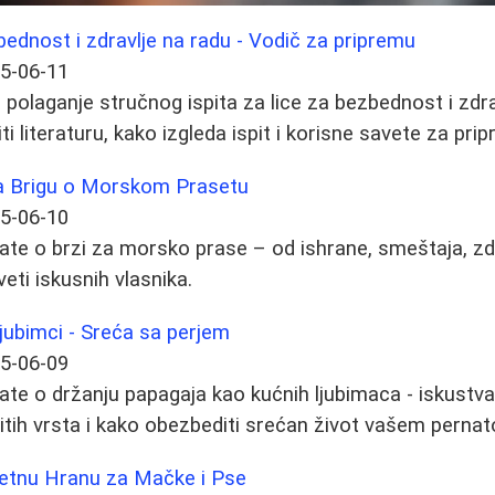
zbednost i zdravlje na radu - Vodič za pripremu
5-06-11
olaganje stručnog ispita za lice za bezbednost i zdravl
i literaturu, kako izgleda ispit i korisne savete za pri
a Brigu o Morskom Prasetu
5-06-10
ate o brzi za morsko prase – od ishrane, smeštaja, zd
veti iskusnih vlasnika.
ljubimci - Sreća sa perjem
5-06-09
ate o držanju papagaja kao kućnih ljubimaca - iskustva,
čitih vrsta i kako obezbediti srećan život vašem pernato
itetnu Hranu za Mačke i Pse