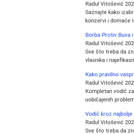
Radul Vitošević
202
Saznajte kako izabra
konzervi i domaće i
Borba Protiv Buva i
Radul Vitošević
202
Sve što treba da zna
vlasnika i najefikasn
Kako pravilno vaspit
Radul Vitošević
202
Kompletan vodič za 
uobičajenih problem
Vodič kroz najbolje
Radul Vitošević
202
Sve što treba da zna