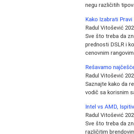
negu različitih tipo
Kako Izabrati Pravi
Radul Vitošević
202
Sve što treba da zn
prednosti DSLR i ko
cenovnim rangovim
Rešavamo najčešće
Radul Vitošević
202
Saznajte kako da r
vodič sa korisnim s
Intel vs AMD, Ispiti
Radul Vitošević
202
Sve što treba da zn
različitim brendovi