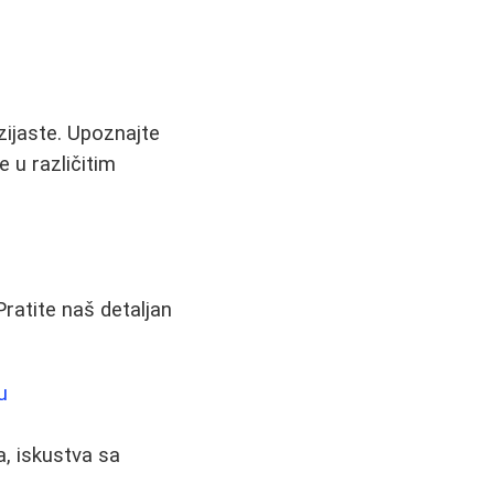
zijaste. Upoznajte
 u različitim
ratite naš detaljan
u
a, iskustva sa