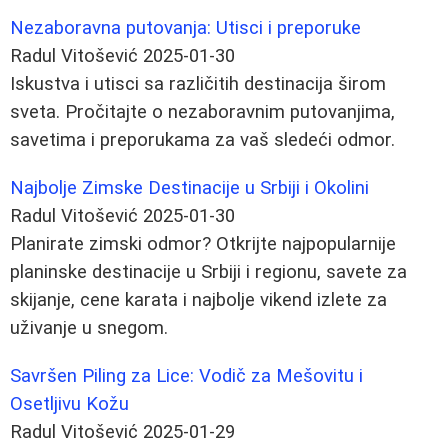
Nezaboravna putovanja: Utisci i preporuke
Radul Vitošević
2025-01-30
Iskustva i utisci sa različitih destinacija širom
sveta. Pročitajte o nezaboravnim putovanjima,
savetima i preporukama za vaš sledeći odmor.
Najbolje Zimske Destinacije u Srbiji i Okolini
Radul Vitošević
2025-01-30
Planirate zimski odmor? Otkrijte najpopularnije
planinske destinacije u Srbiji i regionu, savete za
skijanje, cene karata i najbolje vikend izlete za
uživanje u snegom.
Savršen Piling za Lice: Vodič za Mešovitu i
Osetljivu Kožu
Radul Vitošević
2025-01-29