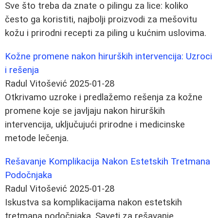
Sve što treba da znate o pilingu za lice: koliko
često ga koristiti, najbolji proizvodi za mešovitu
kožu i prirodni recepti za piling u kućnim uslovima.
Kožne promene nakon hirurških intervencija: Uzroci
i rešenja
Radul Vitošević
2025-01-28
Otkrivamo uzroke i predlažemo rešenja za kožne
promene koje se javljaju nakon hirurških
intervencija, uključujući prirodne i medicinske
metode lečenja.
Rešavanje Komplikacija Nakon Estetskih Tretmana
Podočnjaka
Radul Vitošević
2025-01-28
Iskustva sa komplikacijama nakon estetskih
tretmana podočnjaka. Saveti za rešavanje