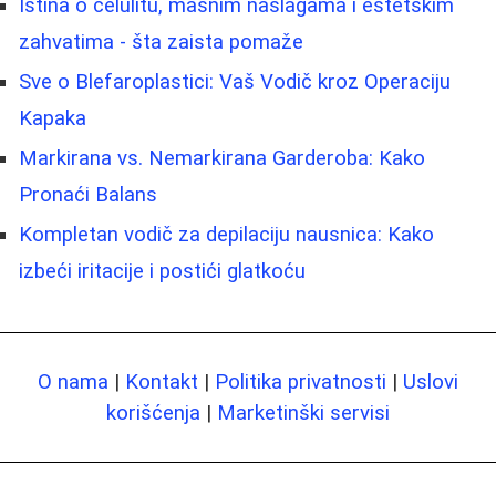
Istina o celulitu, masnim naslagama i estetskim
zahvatima - šta zaista pomaže
Sve o Blefaroplastici: Vaš Vodič kroz Operaciju
Kapaka
Markirana vs. Nemarkirana Garderoba: Kako
Pronaći Balans
Kompletan vodič za depilaciju nausnica: Kako
izbeći iritacije i postići glatkoću
O nama
|
Kontakt
|
Politika privatnosti
|
Uslovi
korišćenja
|
Marketinški servisi