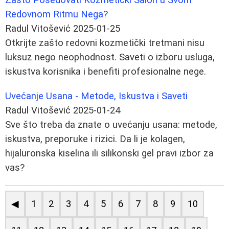
Redovnom Ritmu Nega?
Radul Vitošević
2025-01-25
Otkrijte zašto redovni kozmetički tretmani nisu
luksuz nego neophodnost. Saveti o izboru usluga,
iskustva korisnika i benefiti profesionalne nege.
Uvećanje Usana - Metode, Iskustva i Saveti
Radul Vitošević
2025-01-24
Sve što treba da znate o uvećanju usana: metode,
iskustva, preporuke i rizici. Da li je kolagen,
hijaluronska kiselina ili silikonski gel pravi izbor za
vas?
◀
1
2
3
4
5
6
7
8
9
10