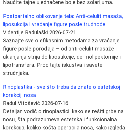
Naučite tajne ujednačene boje bez solarijuma.
Postpartalno oblikovanje tela: Anti-celulit masaža,
liposukcija i vraćanje figure posle trudnoće
Vićentije Radulaški
2026-07-21
Saznajte sve o efikasnim metodama za vraćanje
figure posle porođaja – od anti-celulit masaže i
uklanjanja strija do liposukcije, dermolipektomije i
lipotransfera. Pročitajte iskustva i savete
stručnjaka.
Rinoplastika - sve što treba da znate o estetskoj
korekciji nosa
Radul Vitošević
2026-07-16
Detaljan vodič o rinoplastici: kako se rešiti grbe na
nosu, šta podrazumeva estetska i funkcionalna
korekcija, koliko košta operacija nosa, kako izgleda