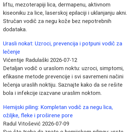
liftu, mezoterapiji lica, dermapenu, aktivnom
kiseoniku za lice, laserskoj epilaciji i uklanjanju akni.
Stručan vodič za negu kože bez nepotrebnih
dodataka.
Urasli nokat: Uzroci, prevencija i potpuni vodič za
lečenje
Vićentije Radulaški
2026-07-12
Detaljan vodič o uraslom noktu: uzroci, simptomi,
efikasne metode prevencije i svi savremeni načini
lečenja uraslih noktiju. Saznajte kako da se rešite
bola i infekcije izazvane uraslim noktom.
Hemijski piling: Kompletan vodič za negu lica,
ožiljke, fleke i proširene pore
Radul Vitošević
2026-07-09
Sve što treba da znate o hemijskom pilingu: vrste,