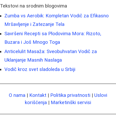
Tekstovi na srodnim blogovima
Zumba vs Aerobik: Kompletan Vodič za Efikasno
Mršavljenje i Zatezanje Tela
Savršeni Recepti sa Plodovima Mora: Rizoto,
Buzara i Još Mnogo Toga
Anticelulit Masaža: Sveobuhvatan Vodič za
Uklanjanje Masnih Naslaga
Vodič kroz svet sladoleda u Srbiji
O nama
|
Kontakt
|
Politika privatnosti
|
Uslovi
korišćenja
|
Marketinški servisi