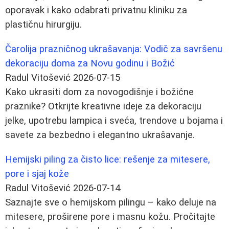
oporavak i kako odabrati privatnu kliniku za
plastičnu hirurgiju.
Čarolija prazničnog ukrašavanja: Vodič za savršenu
dekoraciju doma za Novu godinu i Božić
Radul Vitošević
2026-07-15
Kako ukrasiti dom za novogodišnje i božićne
praznike? Otkrijte kreativne ideje za dekoraciju
jelke, upotrebu lampica i sveća, trendove u bojama i
savete za bezbedno i elegantno ukrašavanje.
Hemijski piling za čisto lice: rešenje za mitesere,
pore i sjaj kože
Radul Vitošević
2026-07-14
Saznajte sve o hemijskom pilingu – kako deluje na
mitesere, proširene pore i masnu kožu. Pročitajte