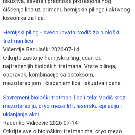
iskustva, savete i prednosti profesionalnog
čišćenja lica uz primenu hemijskih pilinga i aktivnog
kiseonika za lice.
Hemijski piling - sveobuhvatni vodič za biološki
tretman lica
Vićentije Radulaški
2026-07-14
Otkrijte zašto je hemijski piling jedan od
najtraženijih bioloških tretmana. Vrste pilinga,
oporavak, kombinacije sa botoksom,
mezoterapijom i čišćenjem lica. Iskustva i cene.
Savremeni biološki tretmani lica i tela: Vodič kroz
mezoterapiju, cryo mezo lift, lasersku epilaciju i
uklanjanje akni
Radenko Vidičević
2026-07-14
Otkrijte sve o biološkim tretmanima, cryo mezo