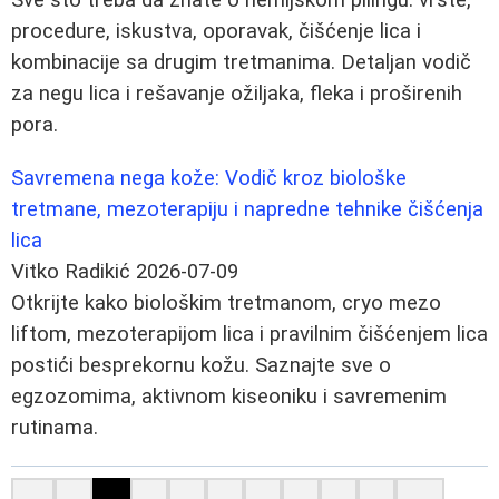
procedure, iskustva, oporavak, čišćenje lica i
kombinacije sa drugim tretmanima. Detaljan vodič
za negu lica i rešavanje ožiljaka, fleka i proširenih
pora.
Savremena nega kože: Vodič kroz biološke
tretmane, mezoterapiju i napredne tehnike čišćenja
lica
Vitko Radikić
2026-07-09
Otkrijte kako biološkim tretmanom, cryo mezo
liftom, mezoterapijom lica i pravilnim čišćenjem lica
postići besprekornu kožu. Saznajte sve o
egzozomima, aktivnom kiseoniku i savremenim
rutinama.