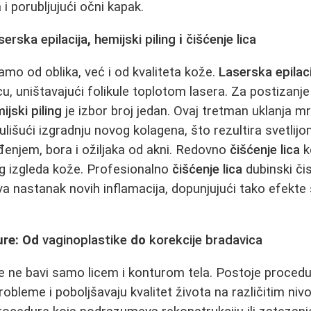
 i porubljujući očni kapak.
serska epilacija
,
hemijski piling
i
čišćenje lica
amo od oblika, već i od kvaliteta kože.
Laserska epilaci
u, uništavajući folikule toplotom lasera. Za postizanje
ijski piling
je izbor broj jedan. Ovaj tretman uklanja mr
ulišući izgradnju novog kolagena, što rezultira svetli
enjem, bora i ožiljaka od akni. Redovno
čišćenje lica
k
g izgleda kože. Profesionalno
čišćenje lica
dubinski čis
 nastanak novih inflamacija, dopunjujući tako efekte 
ure: Od
vaginoplastike
do
korekcije bradavica
se ne bavi samo licem i konturom tela. Postoje procedu
bleme i poboljšavaju kvalitet života na različitim nivo