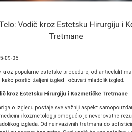
Telo: Vodič kroz Estetsku Hirurgiju i 
Tretmane
5-09-05
 kroz popularne estetske procedure, od anticelulit m
e kako postići željeni izgled i očuvati mladolik izgled.
ič kroz Estetsku Hirurgiju i Kozmetičke Tretmane
riga o izgledu postaje sve važniji aspekt samopouzdanj
medicini i kozmetologiji omogućio je neverovatne rezul
dolikog izgleda. Od neinvazivnih tretmana do sofisticir