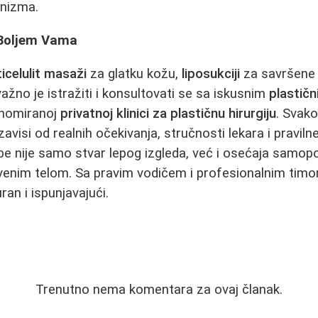
nizma.
 Boljem Vama
icelulit masaži
za glatku kožu,
liposukciji
za savršene 
ažno je istražiti i konsultovati se sa iskusnim
plastič
nomiranoj
privatnoj klinici za plastičnu hirurgiju
. Svako
avisi od realnih očekivanja, stručnosti lekara i pravil
be nije samo stvar lepog izgleda, već i osećaja samop
venim telom. Sa pravim vodičem i profesionalnim timo
an i ispunjavajući.
Trenutno nema komentara za ovaj članak.