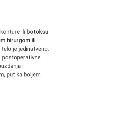
konture ili
botoksu
nim hirurgom
ili
 telo je jedinstveno,
ne postoperativne
ouzdanja i
m, put ka boljem