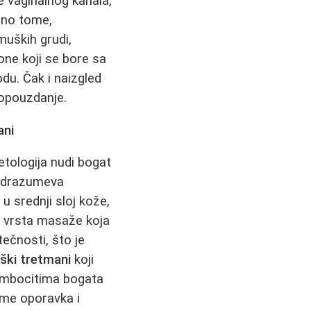
e vaginalnog kanala,
ično tome,
muških grudi,
one koji se bore sa
odu. Čak i naizgled
mopouzdanje.
ani
tologija nudi bogat
drazumeva
a
u srednji sloj kože,
a vrsta masaže koja
tečnosti, što je
oški tretmani
koji
mbocitima bogata
zme oporavka i