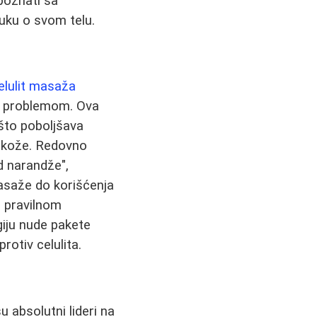
poznati sa
uku o svom telu.
elulit masaža
m problemom. Ova
 što poboljšava
u kože. Redovno
d narandže",
masaže do korišćenja
a pravilnom
giju nude pakete
rotiv celulita.
u absolutni lideri na