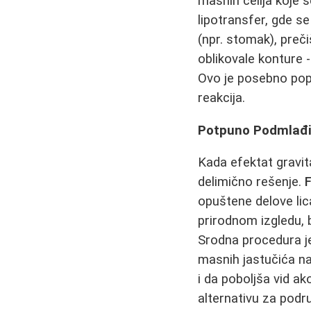
masnih ćelija koje s
lipotransfer, gde s
(npr. stomak), preč
oblikovale konture -
Ovo je posebno popu
reakcija.
Potpuno Podmlađi
Kada efektat gravit
delimično rešenje.
F
opuštene delove lic
prirodnom izgledu, b
Srodna procedura 
masnih jastučića n
i da poboljša vid a
alternativu za podru