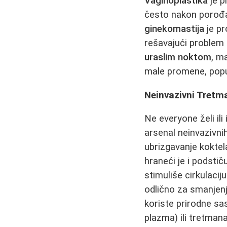
Vaginoplastika
je p
često nakon porođaj
ginekomastija
je pr
rešavajući problem 
uraslim noktom
, m
male promene, pop
Neinvazivni Tretm
Ne everyone želi il
arsenal neinvazivni
ubrizgavanje koktel
hraneći je i podstič
stimuliše cirkulacij
odlično za smanjenj
koriste prirodne sas
plazma) ili tretman