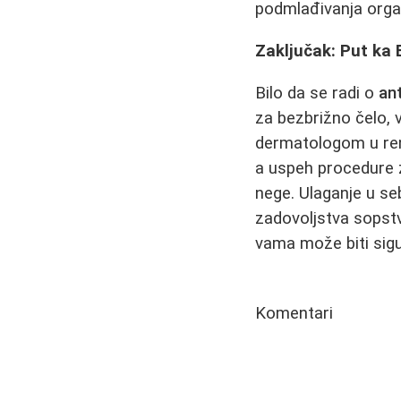
podmlađivanja orga
Zaključak: Put ka
Bilo da se radi o
ant
za bezbrižno čelo, v
dermatologom u re
a uspeh procedure z
nege. Ulaganje u se
zadovoljstva sopst
vama može biti sigur
Komentari