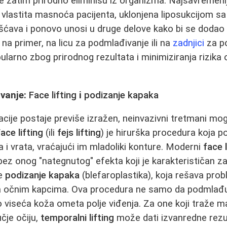
e zatim prirodno eliminišu iz organizma. Najsavremeniji
e vlastita masnoća pacijenta, uklonjena liposukcijom sa
išćava i ponovo unosi u druge delove kako bi se dodao
 na primer, na licu za podmlađivanje ili na
zadnjici
za po
larno zbog prirodnog rezultata i minimiziranja rizika o
vanje:
Face lifting
i
podizanje kapaka
acije postaje previše izražen, neinvazivni tretmani mo
ace lifting
(ili
fejs lifting
) je hirurška procedura koja p
a i vrata, vraćajući im mladoliki konture. Moderni
face l
ez onog "nategnutog" efekta koji je karakterističan za 
je
podizanje kapaka
(blefaroplastika), koja rešava prob
a očnim kapcima. Ova procedura ne samo da podmlađu
ko viseća koža ometa polje viđenja. Za one koji traže m
čje očiju,
temporalni lifting
može dati izvanredne rezu