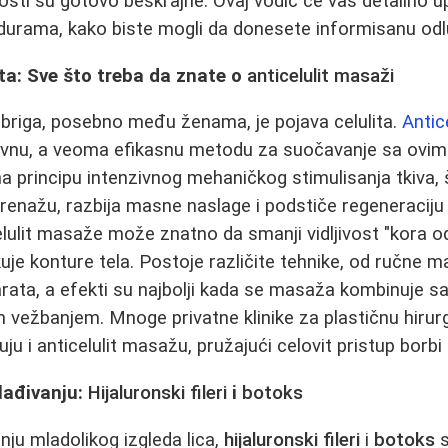
ti su gotovo beskrajne. Ovaj vodič će vas detailno u
durama, kako biste mogli da donesete informisanu odl
ita: Sve što treba da znate o
anticelulit masaži
briga, posebno među ženama, je pojava celulita.
Antic
zivnu, a veoma efikasnu metodu za suočavanje sa ovi
a principu intenzivnog mehaničkog stimulisanja tkiva,
u drenažu, razbija masne naslage i podstiče regeneracij
elulit masaže može znatno da smanji vidljivost "kora o
kuje konture tela. Postoje različite tehnike, od ručne 
arata, a efekti su najbolji kada se masaža kombinuje s
 vežbanjem. Mnoge privatne klinike za plastičnu hirur
ju i anticelulit masažu, pružajući celovit pristup borbi p
lađivanju:
Hijaluronski fileri
i
botoks
nju mladolikog izgleda lica,
hijaluronski fileri
i
botoks
s