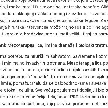
rocedure koja podrazumeva rekonstrukciju ili zatezanj
a, i može imati i funkcionalne i estetske benefite. Sl
ocedure uklanjanja viška masnog i žlezdanog tkiva sa 
koji može uzrokovati značajne psihološke tegobe. Za 
anja hirurška intervencija može trajno rešiti bol i nelag
ut
korekcije bradavica
, mogu imati veliki uticaj na sa
ani:
Mezoterapija lica
,
limfna drenaža
i
biološki tretm
i ima potrebu za hirurškim zahvatom. Savremena kozme
h i minimalno invazivnih tretmana.
Mezoterapija lica
po
a vitamina, minerala, aminokiselina i
hijaluronskih filer
ući regeneraciju "odozdo".
Limfna drenaža
je specijaln
u limfe, pomažući telu da se oslobodi toksina i suviška 
e otoka i celulita. Sve veću popularnost dobijaju i
biol
tojke i sopstvene ćelije tela, poput
PRP tretmana
(tro
a sa
matičnim ćelijama
, koji podstiču prirodne mehani