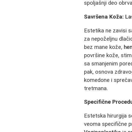
spoljašnji deo obrva
Savršena Koža:
La
Estetika ne zavisi s
za nepoželjnu dlačic
bez mane kože,
hem
površine kože, stim
sa smanjenim poređ
pak, osnova zdravo
komedone i sprečava
tretmana.
Specifične Proced
Estetska hirurgija 
veoma specifične pro