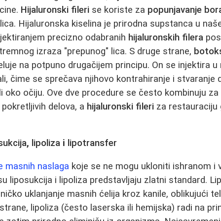
cine.
Hijaluronski fileri
se koriste za
popunjavanje bor
lica. Hijaluronska kiselina je prirodna supstanca u naš
injektiranjem precizno odabranih
hijaluronskih filera
post
tremnog izraza "prepunog" lica. S druge strane,
botok
deluje na potpuno drugačijem principu. On se injektira u
nali, čime se sprečava njihovo kontrahiranje i stvaranje
li oko očiju. Ove dve procedure se često kombinuju za s
pokretljivih delova, a
hijaluronski fileri
za restauraciju 
sukcija
,
lipoliza
i
lipotransfer
je masnih naslaga
koje se ne mogu ukloniti ishranom i 
 liposukcija i lipoliza predstavljaju zlatni standard. Li
ko uklanjanje masnih ćelija kroz kanile, oblikujući t
strane, lipoliza (često laserska ili hemijska) radi na pri