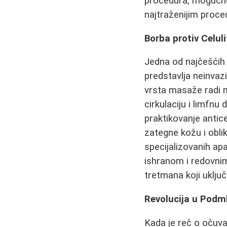
procedura, mogućnos
najtraženijim proce
Borba protiv Celul
Jedna od najčešćih 
predstavlja neinva
vrsta masaže radi n
cirkulaciju i limfn
praktikovanje antic
zategne kožu i obli
specijalizovanih ap
ishranom i redovnim
tretmana koji uključu
Revolucija u Podm
Kada je reč o očuva