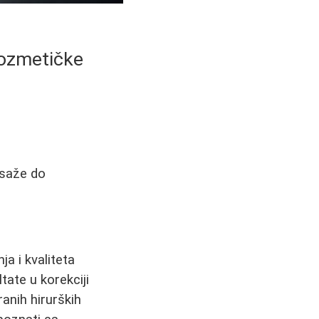
Kozmetičke
asaže do
a i kvaliteta
tate u korekciji
anih hirurških