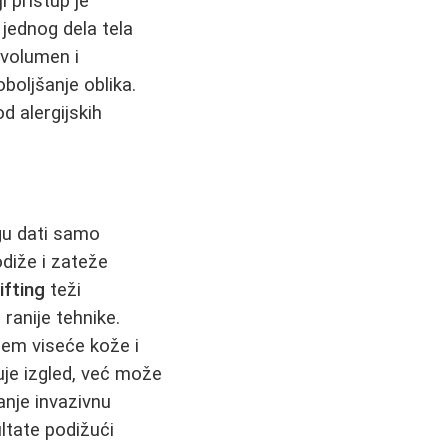
 pristup je
 jednog dela tela
 volumen i
boljšanje oblika.
d alergijskih
gu dati samo
odiže i zateže
ifting
teži
ranije tehnike.
lem viseće kože i
je izgled, već može
anje invazivnu
ltate podižući