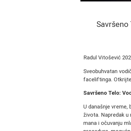
Savršeno 
Radul Vitošević
202
Sveobuhvatan vodič
faceliftinga. Otkrijt
Savršeno Telo: Vod
U današnje vreme, b
života. Napredak u 
mana i očuvanju mla