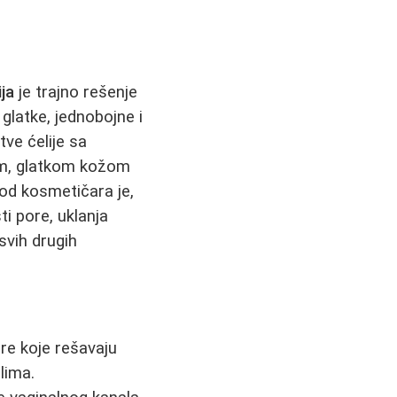
ja
je trajno rešenje
 glatke, jednobojne i
tve ćelije sa
jom, glatkom kožom
od kosmetičara je,
ti pore, uklanja
svih drugih
re koje rešavaju
lima.