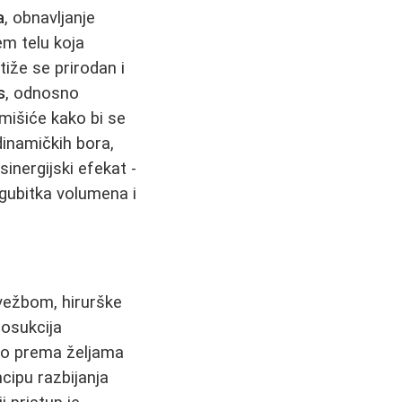
a
, obnavljanje
em telu koja
iže se prirodan i
s
, odnosno
 mišiće kako bi se
 dinamičkih bora,
inergijski efekat -
gubitka volumena i
vežbom, hirurške
posukcija
elo prema željama
ncipu razbijanja