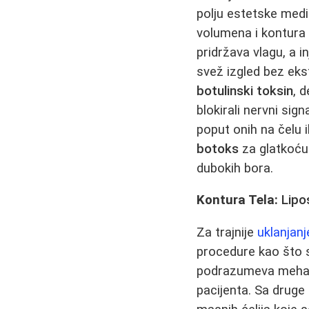
polju estetske medi
volumena i kontura 
pridržava vlagu, a 
svež izgled bez eks
botulinski toksin
, 
blokirali nervni sig
poput onih na čelu i
botoks
za glatkoću 
dubokih bora.
Kontura Tela:
Lipo
Za trajnije
uklanjan
procedure kao što su
podrazumeva mehanič
pacijenta. Sa druge 