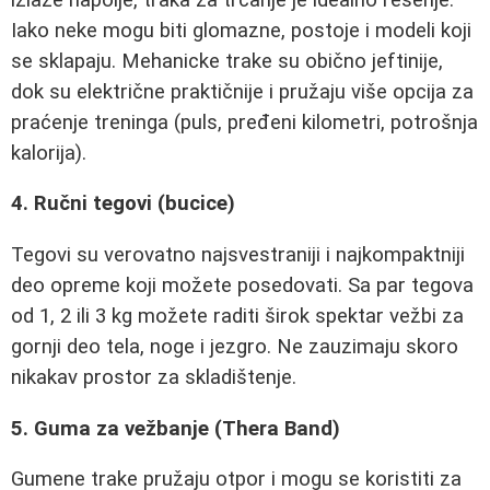
Iako neke mogu biti glomazne, postoje i modeli koji
se sklapaju. Mehanicke trake su obično jeftinije,
dok su električne praktičnije i pružaju više opcija za
praćenje treninga (puls, pređeni kilometri, potrošnja
kalorija).
4. Ručni tegovi (bucice)
Tegovi su verovatno najsvestraniji i najkompaktniji
deo opreme koji možete posedovati. Sa par tegova
od 1, 2 ili 3 kg možete raditi širok spektar vežbi za
gornji deo tela, noge i jezgro. Ne zauzimaju skoro
nikakav prostor za skladištenje.
5. Guma za vežbanje (Thera Band)
Gumene trake pružaju otpor i mogu se koristiti za