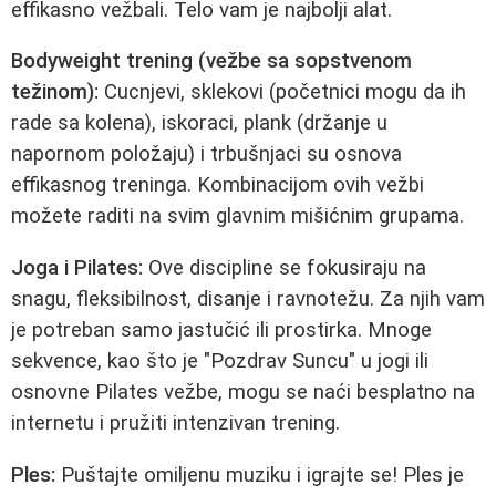
effikasno vežbali. Telo vam je najbolji alat.
Bodyweight trening (vežbe sa sopstvenom
težinom):
Cucnjevi, sklekovi (početnici mogu da ih
rade sa kolena), iskoraci, plank (držanje u
napornom položaju) i trbušnjaci su osnova
effikasnog treninga. Kombinacijom ovih vežbi
možete raditi na svim glavnim mišićnim grupama.
Joga i Pilates:
Ove discipline se fokusiraju na
snagu, fleksibilnost, disanje i ravnotežu. Za njih vam
je potreban samo jastučić ili prostirka. Mnoge
sekvence, kao što je "Pozdrav Suncu" u jogi ili
osnovne Pilates vežbe, mogu se naći besplatno na
internetu i pružiti intenzivan trening.
Ples:
Puštajte omiljenu muziku i igrajte se! Ples je