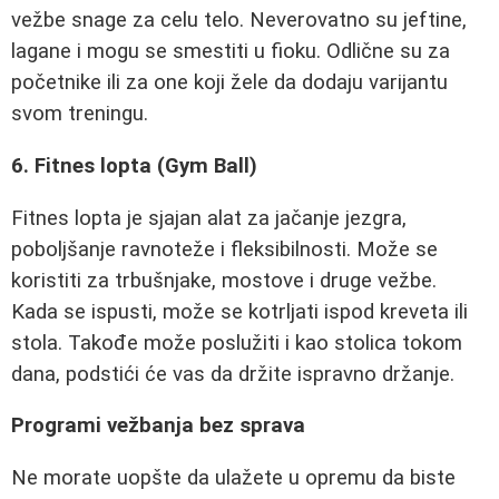
vežbe snage za celu telo. Neverovatno su jeftine,
lagane i mogu se smestiti u fioku. Odlične su za
početnike ili za one koji žele da dodaju varijantu
svom treningu.
6. Fitnes lopta (Gym Ball)
Fitnes lopta je sjajan alat za jačanje jezgra,
poboljšanje ravnoteže i fleksibilnosti. Može se
koristiti za trbušnjake, mostove i druge vežbe.
Kada se ispusti, može se kotrljati ispod kreveta ili
stola. Takođe može poslužiti i kao stolica tokom
dana, podstići će vas da držite ispravno držanje.
Programi vežbanja bez sprava
Ne morate uopšte da ulažete u opremu da biste