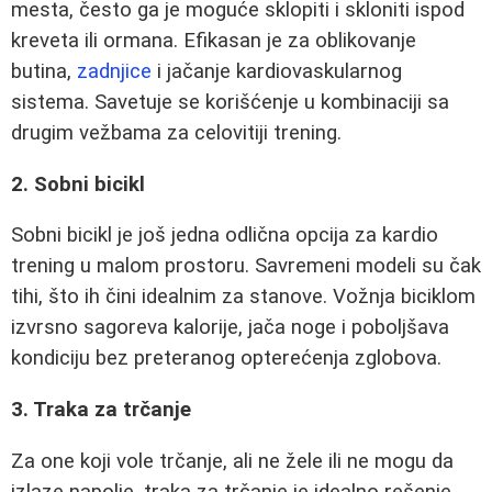
mesta, često ga je moguće sklopiti i skloniti ispod
kreveta ili ormana. Efikasan je za oblikovanje
butina,
zadnjice
i jačanje kardiovaskularnog
sistema. Savetuje se korišćenje u kombinaciji sa
drugim vežbama za celovitiji trening.
2. Sobni bicikl
Sobni bicikl je još jedna odlična opcija za kardio
trening u malom prostoru. Savremeni modeli su čak
tihi, što ih čini idealnim za stanove. Vožnja biciklom
izvrsno sagoreva kalorije, jača noge i poboljšava
kondiciju bez preteranog opterećenja zglobova.
3. Traka za trčanje
Za one koji vole trčanje, ali ne žele ili ne mogu da
izlaze napolje, traka za trčanje je idealno rešenje.