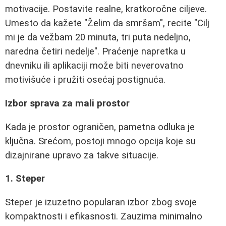
motivacije. Postavite realne, kratkoročne ciljeve.
Umesto da kažete "Želim da smršam", recite "Cilj
mi je da vežbam 20 minuta, tri puta nedeljno,
naredna četiri nedelje". Praćenje napretka u
dnevniku ili aplikaciji može biti neverovatno
motivišuće i pružiti osećaj postignuća.
Izbor sprava za mali prostor
Kada je prostor ograničen, pametna odluka je
ključna. Srećom, postoji mnogo opcija koje su
dizajnirane upravo za takve situacije.
1. Steper
Steper je izuzetno popularan izbor zbog svoje
kompaktnosti i efikasnosti. Zauzima minimalno