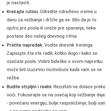
je nastaviti.
Kreirajte rutinu:
Odredite određeno vreme u
danu za vežbanje i držite ga se. Bilo da je to
ujutru pre posla ili uveče pre spavanja, neka
postane deo vašeg dnevnog ritma.
Pratite napredak:
Vodite dnevnik treninga.
Zapisujte šta ste radili, koliko dugo i kako se
osećate posle. Videti beleške o svom napretku
može biti izuzetno motivišuće kada vam se ne
vežba.
Budite strpljivi i realni:
Rezultati ne dolaze preko
noći. Fokusirajte se na osećaj koji vežbanje daje
- povećanu energiju, bolje raspoloženje, bolji san