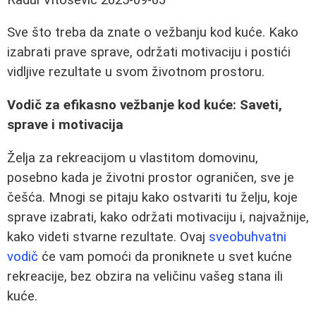
Sve što treba da znate o vežbanju kod kuće. Kako
izabrati prave sprave, održati motivaciju i postići
vidljive rezultate u svom životnom prostoru.
Vodič za efikasno vežbanje kod kuće: Saveti,
sprave i motivacija
Želja za rekreacijom u vlastitom domovinu,
posebno kada je životni prostor ograničen, sve je
češća. Mnogi se pitaju kako ostvariti tu želju, koje
sprave izabrati, kako održati motivaciju i, najvažnije,
kako videti stvarne rezultate. Ovaj
sveobuhvatni
vodič
će vam pomoći da proniknete u svet kućne
rekreacije, bez obzira na veličinu vašeg stana ili
kuće.