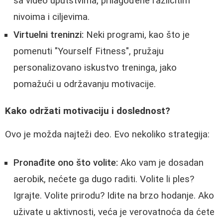
sa video uputstvima, prilagođene različitim
nivoima i ciljevima.
Virtuelni treninzi:
Neki programi, kao što je
pomenuti "Yourself Fitness", pružaju
personalizovano iskustvo treninga, jako
pomažući u održavanju motivacije.
Kako održati motivaciju i doslednost?
Ovo je možda najteži deo. Evo nekoliko strategija:
Pronađite ono što volite:
Ako vam je dosadan
aerobik, nećete ga dugo raditi. Volite li ples?
Igrajte. Volite prirodu? Idite na brzo hodanje. Ako
uživate u aktivnosti, veća je verovatnoća da ćete