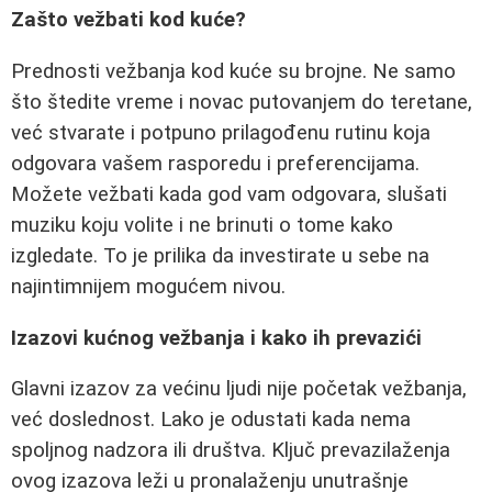
Zašto vežbati kod kuće?
Prednosti vežbanja kod kuće su brojne. Ne samo
što štedite vreme i novac putovanjem do teretane,
već stvarate i potpuno prilagođenu rutinu koja
odgovara vašem rasporedu i preferencijama.
Možete vežbati kada god vam odgovara, slušati
muziku koju volite i ne brinuti o tome kako
izgledate. To je prilika da investirate u sebe na
najintimnijem mogućem nivou.
Izazovi kućnog vežbanja i kako ih prevazići
Glavni izazov za većinu ljudi nije početak vežbanja,
već doslednost. Lako je odustati kada nema
spoljnog nadzora ili društva. Ključ prevazilaženja
ovog izazova leži u pronalaženju unutrašnje