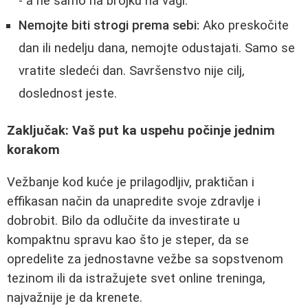
- a ne samo na brojku na vagi.
Nemojte biti strogi prema sebi:
Ako preskočite
dan ili nedelju dana, nemojte odustajati. Samo se
vratite sledeći dan. Savršenstvo nije cilj,
doslednost jeste.
Zaključak: Vaš put ka uspehu počinje jednim
korakom
Vežbanje kod kuće je prilagodljiv, praktičan i
effikasan način da unapredite svoje zdravlje i
dobrobit. Bilo da odlučite da investirate u
kompaktnu spravu kao što je steper, da se
opredelite za jednostavne vežbe sa sopstvenom
tezinom ili da istražujete svet online treninga,
najvažnije je da krenete.