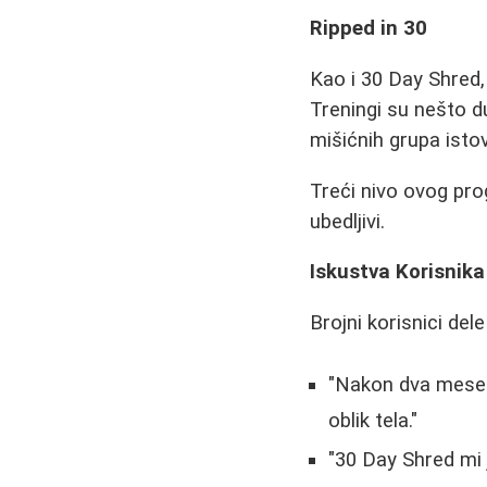
Ripped in 30
Kao i 30 Day Shred,
Treningi su nešto d
mišićnih grupa ist
Treći nivo ovog pro
ubedljivi.
Iskustva Korisnika
Brojni korisnici del
"Nakon dva mesec
oblik tela."
"30 Day Shred mi