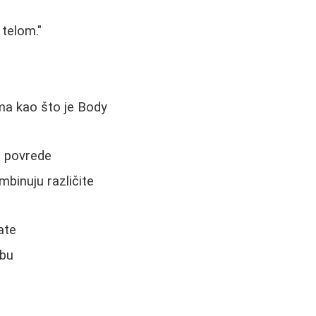
 telom."
ima kao što je Body
li povrede
mbinuju različite
ate
žbu