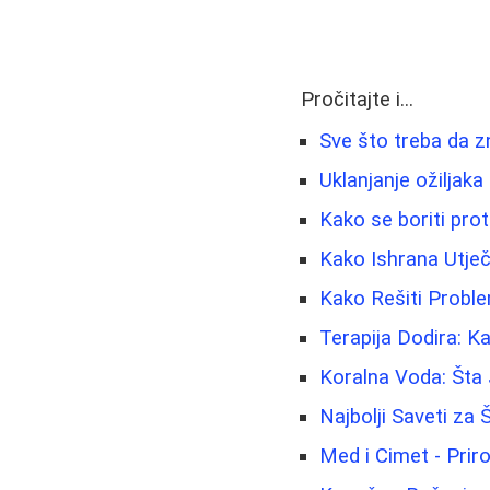
Pročitajte i...
Sve što treba da zn
Uklanjanje ožiljaka 
Kako se boriti prot
Kako Ishrana Utječ
Kako Rešiti Proble
Terapija Dodira: 
Koralna Voda: Šta 
Najbolji Saveti za
Med i Cimet - Prir