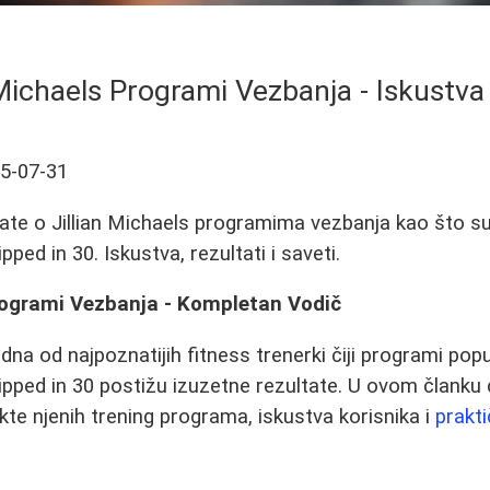
 Michaels Programi Vezbanja - Iskustva 
5-07-31
ate o Jillian Michaels programima vezbanja kao što s
pped in 30. Iskustva, rezultati i saveti.
Programi Vezbanja - Kompletan Vodič
jedna od najpoznatijih fitness trenerki čiji programi po
ipped in 30 postižu izuzetne rezultate. U ovom članku
kte njenih trening programa, iskustva korisnika i
prakt