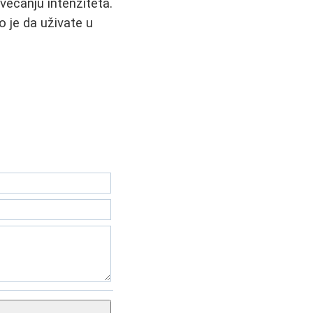
ovećanju intenziteta.
o je da uživate u