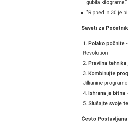
gubila kilograme."
"Ripped in 30 je b
Saveti za Početni
Polako počnite
-
Revolution
Pravilna tehnika
Kombinujte pro
Jillianine programe
Ishrana je bitna
-
Slušajte svoje te
Često Postavljana