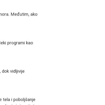
mora. Međutim, ako
Neki programi kao
ok vidljivije
 tela i poboljšanje