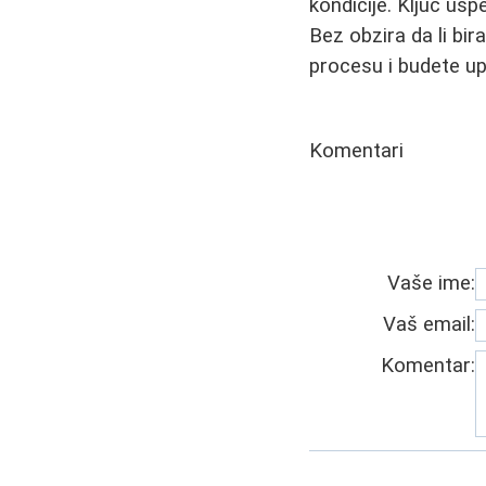
kondicije. Ključ usp
Bez obzira da li bir
procesu i budete upo
Komentari
Vaše ime:
Vaš email:
Komentar: