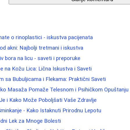
ate o rinoplastici - iskustva pacijenata
od akni: Najbolji tretmani i iskustva
iv bora na licu - saveti i preporuke
e na Kožu Lica: Lična Iskustva i Saveti
m sa Bubuljicama i Flekama: Praktični Saveti
Kako Masaža Pomaže Telesnom i Psihičkom Opuštanju
Je i Kako Može Poboljšati Vaše Zdravlje
 Šminkanje - Kako Istaknuti Prirodnu Lepotu
odni Lek za Mnoge Bolesti