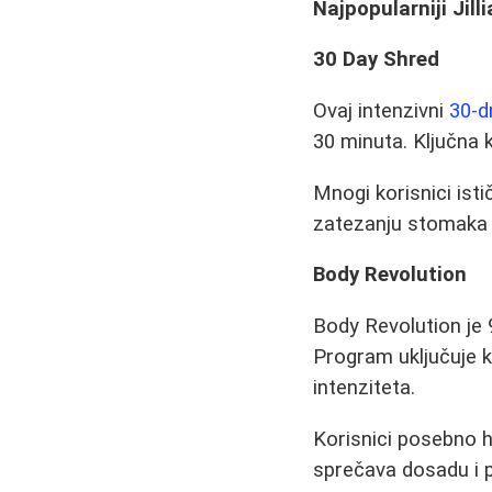
Najpopularniji Jil
30 Day Shred
Ovaj intenzivni
30-d
30 minuta. Ključna k
Mnogi korisnici ist
zatezanju stomaka i
Body Revolution
Body Revolution je
Program uključuje k
intenziteta.
Korisnici posebno 
sprečava dosadu i p