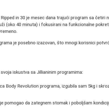
 Ripped in 30 je mesec dana trajući program sa četiri n
uži (oko 40 minuta) i fokusirani na funkcionalne pokret
ovremeno.
grama je posebno izazovan, što mnogi korisnici potvrđuj
e svoja iskustva sa Jillianinim programima:
a Body Revolution programa, izgubila sam 5kg i skro
 je pomogao da zategnem stomak i poboljšam kondicij