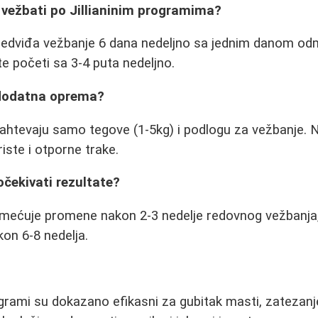
 vežbati po Jillianinim programima?
edviđa vežbanje 6 dana nedeljno sa jednim danom od
e početi sa 3-4 puta nedeljno.
 dodatna oprema?
ahtevaju samo tegove (1-5kg) i podlogu za vežbanje. 
iste i otporne trake.
čekivati rezultate?
imećuje promene nakon 2-3 nedelje redovnog vežbanja, d
on 6-8 nedelja.
ogrami su dokazano efikasni za gubitak masti, zatezanje