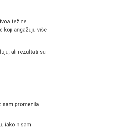
ivoa težine.
e koji angažuju više
u, ali rezultati su
z sam promenila
u, iako nisam