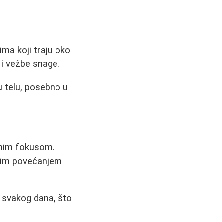
ima koji traju oko
o i vežbe snage.
u telu, posebno u
bnim fokusom.
vnim povećanjem
 svakog dana, što