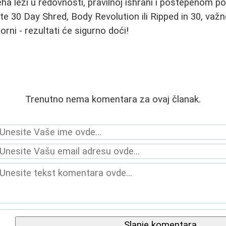
eha leži u redovnosti, pravilnoj ishrani i postepenom p
ate 30 Day Shred, Body Revolution ili Ripped in 30, važn
rni - rezultati će sigurno doći!
Trenutno nema komentara za ovaj članak.
Slanje komentara