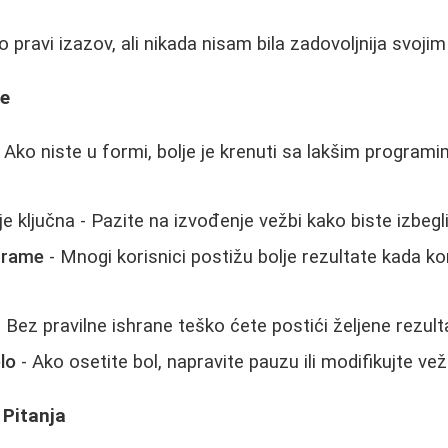
io pravi izazov, ali nikada nisam bila zadovoljnija svojim
ke
 Ako niste u formi, bolje je krenuti sa lakšim program
je ključna - Pazite na izvođenje vežbi kako biste izbeg
grame
- Mnogi korisnici postižu bolje rezultate kada ko
 Bez pravilne ishrane teško ćete postići željene rezult
lo
- Ako osetite bol, napravite pauzu ili modifikujte ve
 Pitanja