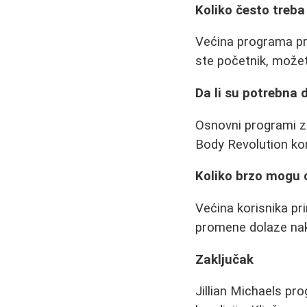
Koliko često treba
Većina programa pr
ste početnik, možet
Da li su potrebna
Osnovni programi z
Body Revolution kor
Koliko brzo mogu o
Većina korisnika pr
promene dolaze nak
Zaključak
Jillian Michaels pr