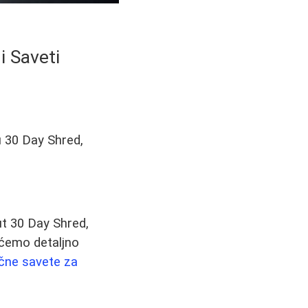
i Saveti
u 30 Day Shred,
put 30 Day Shred,
 ćemo detaljno
ične savete za