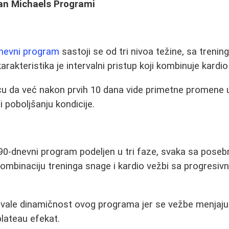
lian Michaels Programi
nevni program
sastoji se od tri nivoa težine, sa trening
arakteristika je intervalni pristup koji kombinuje kardi
iču da već nakon prvih 10 dana vide primetne promene 
 poboljšanju kondicije.
 90-dnevni program podeljen u tri faze, svaka sa pose
ombinaciju treninga snage i kardio vežbi sa progresi
hvale dinamičnost ovog programa jer se vežbe menjaju
lateau efekat.