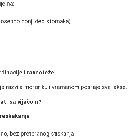
je na:
posebno donji deo stomaka)
rdinacije i ravnoteže
e razvija motoriku i vremenom postaje sve lakše.
ati sa vijačom?
preskakanja
ano, bez preteranog stiskanja