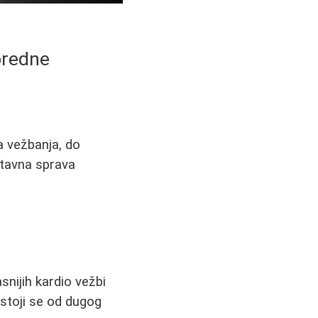
predne
na vežbanja, do
stavna sprava
asnijih kardio vežbi
astoji se od dugog