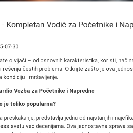
a - Kompletan Vodič za Početnike i Na
5-07-30
te o vijači – od osnovnih karakteristika, koristi, nači
i rešenja čestih problema. Otkrijte zašto je ova jedno
 kondiciju i mršavljenje.
Kardio Vezba za Početnike i Napredne
to je toliko popularna?
za preskakanje, predstavlja jednu od najstarijih i najefik
itness svetu već decenijama. Ova jednostavna sprava s