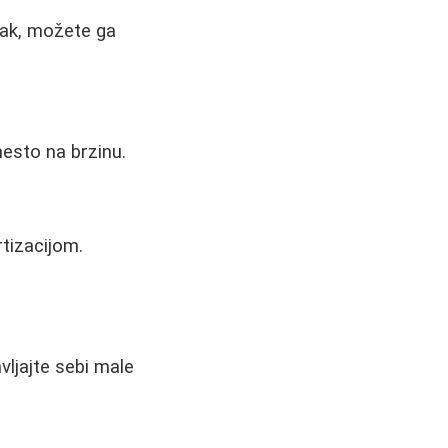
čak, možete ga
esto na brzinu.
tizacijom.
vljajte sebi male