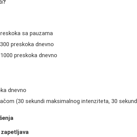
ti?
 preskoka sa pauzama
0-300 preskoka dnevno
-1000 preskoka dnevno
oka dnevno
ijačom (30 sekundi maksimalnog intenziteta, 30 sekun
ešenja
 zapetljava