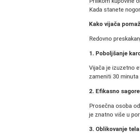
Prilikom kupovine o
Kada stanete nogom
Kako vijača pomaž
Redovno preskakanje
1. Poboljšanje kar
Vijača je izuzetno 
zameniti 30 minuta 
2. Efikasno sagore
Prosečna osoba od 
je znatno više u por
3. Oblikovanje tela