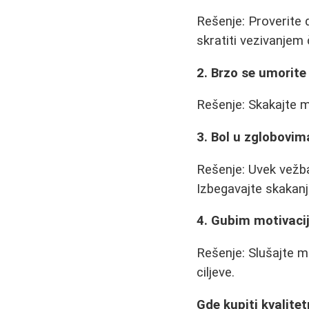
Rešenje: Proverite 
skratiti vezivanjem 
2. Brzo se umorite
Rešenje: Skakajte m
3. Bol u zglobovim
Rešenje: Uvek vežb
Izbegavajte skakanj
4. Gubim motivaci
Rešenje: Slušajte m
ciljeve.
Gde kupiti kvalitet