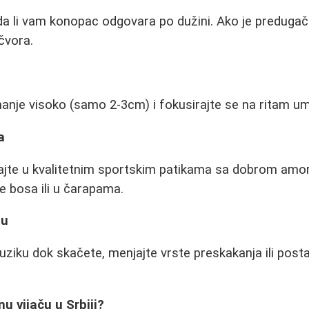
da li vam konopac odgovara po dužini. Ako je preduga
čvora.
anje visoko (samo 2-3cm) i fokusirajte se na ritam um
a
ajte u kvalitetnim sportskim patikama sa dobrom amor
e bosa ili u čarapama.
ju
uziku dok skačete, menjajte vrste preskakanja ili posta
nu vijaču u Srbiji?