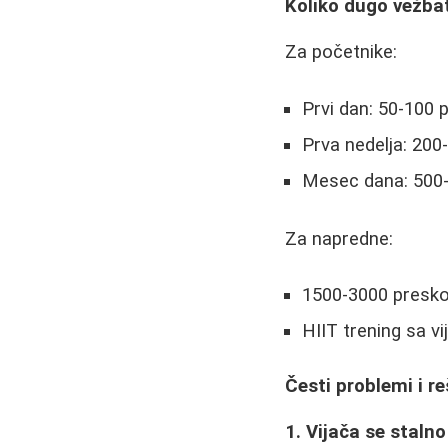
Koliko dugo vežba
Za početnike:
Prvi dan: 50-100
Prva nedelja: 20
Mesec dana: 500
Za napredne:
1500-3000 presk
HIIT trening sa v
Česti problemi i r
1. Vijača se stalno