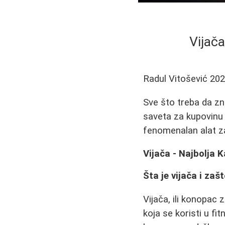
Vijač
Radul Vitošević
202
Sve što treba da zna
saveta za kupovinu 
fenomenalan alat za
Vijača - Najbolja 
Šta je vijača i zaš
Vijača, ili konopac 
koja se koristi u f