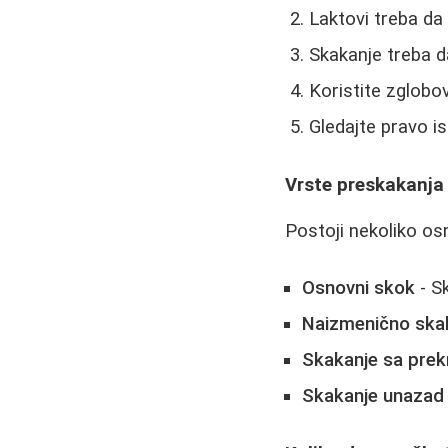
Laktovi treba da 
Skakanje treba d
Koristite zglobov
Gledajte pravo i
Vrste preskakanja
Postoji nekoliko osn
Osnovni skok
- S
Naizmenično ska
Skakanje sa pre
Skakanje unazad