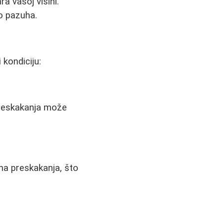
a vašoj visini.
o pazuha.
 kondiciju:
preskakanja može
a preskakanja, što