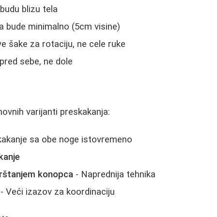
budu blizu tela
a bude minimalno (5cm visine)
e šake za rotaciju, ne cele ruke
spred sebe, ne dole
ovnih varijanti preskakanja:
kakanje sa obe noge istovremeno
kanje
krštanjem konopca
- Naprednija tehnika
- Veći izazov za koordinaciju