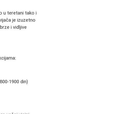
 u teretani tako i
vijača je izuzetno
rze i vidljive
kcijama:
 800-1900 din)