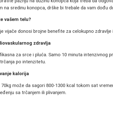
bratite pažnju na dužinu konopca koja treba da odgovar
 na sredinu konopca, drške bi trebale da vam dođu d
e vašem telu?
 vijače donosi brojne benefite za celokupno zdravlje i
diovaskularnog zdravlja
efikasna za srce i pluća. Samo 10 minuta intenzivnog 
trčanja po intenzitetu.
vanje kalorija
70kg može da sagori 800-1300 kcal tokom sat vremen
eđenju sa trčanjem ili plivanjem.