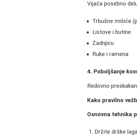
Vijača posebno delu
Trbušne mišiće (
Listove i butine
Zadnjicu
Ruke i ramena
4. Poboljšanje koo
Redovno preskakanj
Kako pravilno vežb
Osnovna tehnika 
Držite drške lag