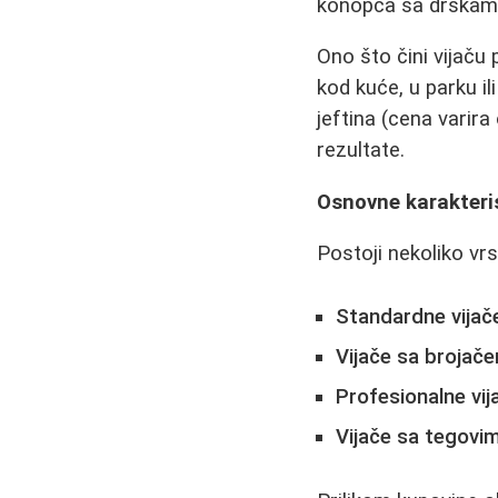
konopca sa drškama 
Ono što čini vijaču
kod kuće, u parku il
jeftina (cena varira
rezultate.
Osnovne karakterist
Postoji nekoliko vrs
Standardne vijač
Vijače sa brojač
Profesionalne vij
Vijače sa tegovi