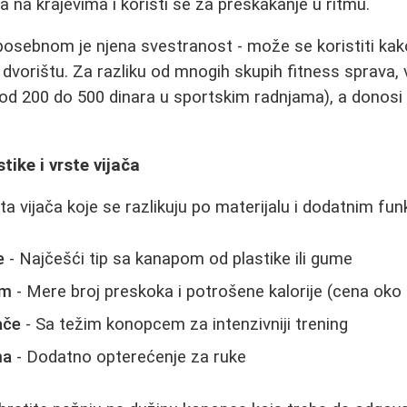
na krajevima i koristi se za preskakanje u ritmu.
 posebnom je njena svestranost - može se koristiti kako
i dvorištu. Za razliku od mnogih skupih fitness sprava, 
 od 200 do 500 dinara u sportskim radnjama), a donosi b
ike i vrste vijača
ta vijača koje se razlikuju po materijalu i dodatnim fun
e
- Najčešći tip sa kanapom od plastike ili gume
em
- Mere broj preskoka i potrošene kalorije (cena oko
ače
- Sa težim konopcem za intenzivniji trening
ma
- Dodatno opterećenje za ruke