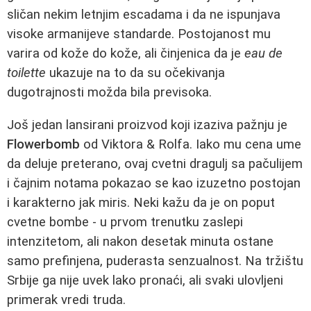
sličan nekim letnjim escadama i da ne ispunjava
visoke armanijeve standarde. Postojanost mu
varira od kože do kože, ali činjenica da je
eau de
toilette
ukazuje na to da su očekivanja
dugotrajnosti možda bila previsoka.
Još jedan lansirani proizvod koji izaziva pažnju je
Flowerbomb
od Viktora & Rolfa. Iako mu cena ume
da deluje preterano, ovaj cvetni dragulj sa pačulijem
i čajnim notama pokazao se kao izuzetno postojan
i karakterno jak miris. Neki kažu da je on poput
cvetne bombe - u prvom trenutku zaslepi
intenzitetom, ali nakon desetak minuta ostane
samo prefinjena, puderasta senzualnost. Na tržištu
Srbije ga nije uvek lako pronaći, ali svaki ulovljeni
primerak vredi truda.