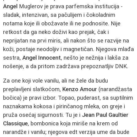
Angel
Muglerov je prava parfemska institucija -
sladak, intenzivan, sa pačulijem i čokoladnim
notama koje ili obožavate ili ne podnosite. Nije
retkost da ga neko doživi kao prejak, čak i
neprijatan na prvi miris, ali nakon što se razvije na
koži, postaje neodoljiv i magnetičan. Njegova mlađa
sestra,
Angel Innocent
, nešto je nežnija i lakša za
nošenje, a da pritom zadržava prepoznatljiv DNK.
Za one koji vole vanilu, ali ne žele da budu
preplavljeni slatkoćom,
Kenzo Amour
(narandžasta
bočica) je pravi izbor. Topao, puderast, sa suptilnim
naznakama kokosa i pirinčanog mleka, on greje i
pruža osećaj sigurnosti. Tu je i
Jean Paul Gaultier
Classique
, bombonica koja miriše na krem od
narandže i vanilu; njegova edt verzija ume da bude