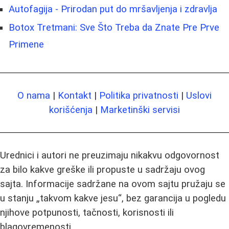
Autofagija - Prirodan put do mršavljenja i zdravlja
Botox Tretmani: Sve Što Treba da Znate Pre Prve
Primene
O nama
|
Kontakt
|
Politika privatnosti
|
Uslovi
korišćenja
|
Marketinški servisi
Urednici i autori ne preuzimaju nikakvu odgovornost
za bilo kakve greške ili propuste u sadržaju ovog
sajta. Informacije sadržane na ovom sajtu pružaju se
u stanju „takvom kakve jesu“, bez garancija u pogledu
njihove potpunosti, tačnosti, korisnosti ili
blagovremenosti.