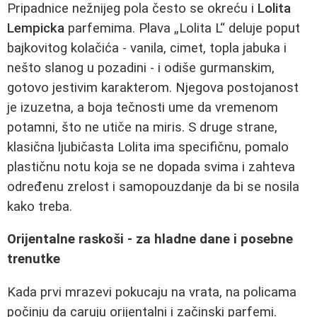
Pripadnice nežnijeg pola često se okreću i
Lolita
Lempicka
parfemima. Plava „Lolita L“ deluje poput
bajkovitog kolačića - vanila, cimet, topla jabuka i
nešto slanog u pozadini - i odiše gurmanskim,
gotovo jestivim karakterom. Njegova postojanost
je izuzetna, a boja tečnosti ume da vremenom
potamni, što ne utiče na miris. S druge strane,
klasična ljubičasta Lolita ima specifičnu, pomalo
plastičnu notu koja se ne dopada svima i zahteva
određenu zrelost i samopouzdanje da bi se nosila
kako treba.
Orijentalne raskoši - za hladne dane i posebne
trenutke
Kada prvi mrazevi pokucaju na vrata, na policama
počinju da caruju orijentalni i začinski parfemi.