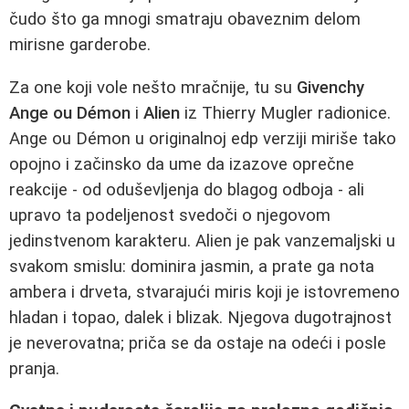
čudo što ga mnogi smatraju obaveznim delom
mirisne garderobe.
Za one koji vole nešto mračnije, tu su
Givenchy
Ange ou Démon
i
Alien
iz Thierry Mugler radionice.
Ange ou Démon u originalnoj edp verziji miriše tako
opojno i začinsko da ume da izazove oprečne
reakcije - od oduševljenja do blagog odboja - ali
upravo ta podeljenost svedoči o njegovom
jedinstvenom karakteru. Alien je pak vanzemaljski u
svakom smislu: dominira jasmin, a prate ga nota
ambera i drveta, stvarajući miris koji je istovremeno
hladan i topao, dalek i blizak. Njegova dugotrajnost
je neverovatna; priča se da ostaje na odeći i posle
pranja.