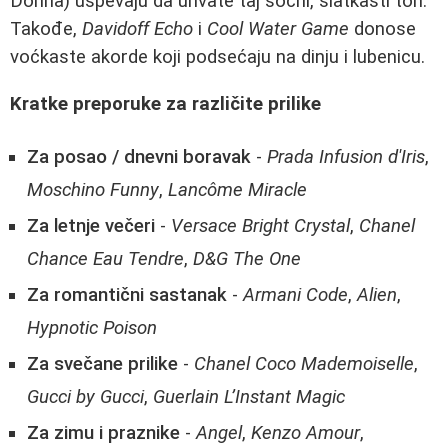
Donna) uspevaju da uhvate taj sočni, slatkasti ton.
Takođe,
Davidoff Echo
i
Cool Water Game
donose
voćkaste akorde koji podsećaju na dinju i lubenicu.
Kratke preporuke za različite prilike
Za posao / dnevni boravak
-
Prada Infusion d'Iris
,
Moschino Funny
,
Lancôme Miracle
Za letnje večeri
-
Versace Bright Crystal
,
Chanel
Chance Eau Tendre
,
D&G The One
Za romantični sastanak
-
Armani Code
,
Alien
,
Hypnotic Poison
Za svečane prilike
-
Chanel Coco Mademoiselle
,
Gucci by Gucci
,
Guerlain L’Instant Magic
Za zimu i praznike
-
Angel
,
Kenzo Amour
,