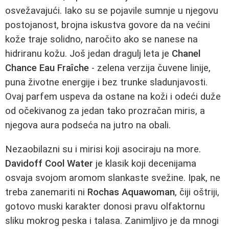
osvežavajući. Iako su se pojavile sumnje u njegovu
postojanost, brojna iskustva govore da na većini
kože traje solidno, naročito ako se nanese na
hidriranu kožu. Još jedan dragulj leta je
Chanel
Chance Eau Fraîche
- zelena verzija čuvene linije,
puna životne energije i bez trunke sladunjavosti.
Ovaj parfem uspeva da ostane na koži i odeći duže
od očekivanog za jedan tako prozračan miris, a
njegova aura podseća na jutro na obali.
Nezaobilazni su i mirisi koji asociraju na more.
Davidoff Cool Water
je klasik koji decenijama
osvaja svojom aromom slankaste svežine. Ipak, ne
treba zanemariti ni
Rochas Aquawoman
, čiji oštriji,
gotovo muski karakter donosi pravu olfaktornu
sliku mokrog peska i talasa. Zanimljivo je da mnogi