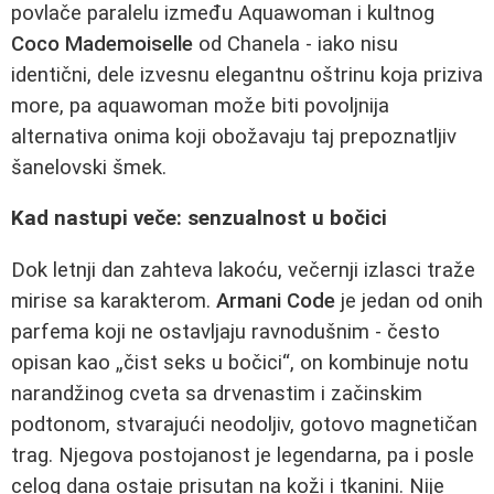
povlače paralelu između Aquawoman i kultnog
Coco Mademoiselle
od Chanela - iako nisu
identični, dele izvesnu elegantnu oštrinu koja priziva
more, pa aquawoman može biti povoljnija
alternativa onima koji obožavaju taj prepoznatljiv
šanelovski šmek.
Kad nastupi veče: senzualnost u bočici
Dok letnji dan zahteva lakoću, večernji izlasci traže
mirise sa karakterom.
Armani Code
je jedan od onih
parfema koji ne ostavljaju ravnodušnim - često
opisan kao „čist seks u bočici“, on kombinuje notu
narandžinog cveta sa drvenastim i začinskim
podtonom, stvarajući neodoljiv, gotovo magnetičan
trag. Njegova postojanost je legendarna, pa i posle
celog dana ostaje prisutan na koži i tkanini. Nije