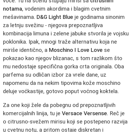
voće. Tu na scenu stupaju mirisi sa
citrusnim
notama
, vodenim akordima i blagim cvetnim
mešavinama.
D&G Light Blue
je godinama sinonim
za letnju svežinu - njegova prepoznatljiva
kombinacija limuna i zelene jabuke stvorila je vojsku
poklonika. Ipak, mnogi traže alternativu koja ne
miriše identično, a
Moschino I Love Love
se
pokazao kao njegov blizanac, s tom razlikom što
mu nedostaje specifična gorka crta originala. Oba
parfema su odličan izbor za vrele dane, uz
napomenu da na nekim tipovima kože moschino
deluje voćkastije, gotovo poput voćnog koktela.
Za one koji žele da pobegnu od prepoznatljivih
komercijalnih linija, tu je
Versace Versense
. Reč je
o citrusno‑svežem mirisu koji se postepeno razvija
u cvetnu notu, a pritom ostaje diskretan i