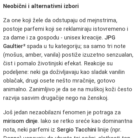
Neobični i alternativni izbori
Za one koji žele da odstupaju od mejnstrima,
postoje parfemi koji se reklamiraju istovremeno i
za dame i za gospodu - unisex kreacije.
JPG
Gaultier²
spada u tu kategoriju; sa samo tri note
(mošus, amber, vanila) postiže izuzetno senzualan,
čist i pomalo životinjski efekat. Reakcije su
podeljene: neki ga doživljavaju kao sladak vanilin
oblačak, drugi osete nešto mračnije, gotovo
animalno. Zanimljivo je da se na muškoj koži često
razvija sasvim drugačije nego na ženskoj.
Još jedan nezaobilazni fenomen je potraga za
mirisom dinje
. Iako se retko sreće kao dominantna
nota, neki parfemi iz
Sergio Tacchini
linije (npr.