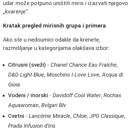
udar može potpuno uništiti miris i izazvati njegovo
„kvarenje“.
Kratak pregled mirisnih grupa i primera
Ako ste u nedoumici odakle da krenete,
razmišljanje u kategorijama olakšava izbor:
Citrusni (sveži)
-
Chanel Chance Eau Fraîche
,
D&G Light Blue
,
Moschino I Love Love
,
Acqua di
Gioia
Vodeni / morski
-
Davidoff Cool Water
,
Rochas
Aquawoman
,
Bvlgari Blv
Cvetni
-
Lancôme Miracle
,
Chloe
,
JPG Classique
,
Prada Infusion d'Iris