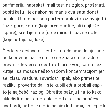
parfimeriju, naprskati mali test na zglob, prošetati,
popiti kafu i tek nakon najmanje dva sata doneti
odluku. U tom periodu parfem prolazi kroz svoje tri
faze: gornje note (koje prve osetite, ali i najbrže
ispare), srednje note (srce mirisa) i bazne note
(koje ostaju najduže).
Često se dešava da testeri u radnjama deluju jače
od kupovnog parfema. To ne znači da se radi o
prevari - testeri su često isti proizvod, samo bez
kutije i sa možda nešto većom koncentracijom jer
se izlažu vazduhu i svetlosti. Ipak, ako primetite
razliku, proverite da li ste kupili
edt
a probali
edp
-
to je najčešći razlog. Obratite pažnju i na to kako
skladištite parfeme: daleko od direktne sunčeve
svetlosti, najbolje u originalnim kutijama, jer toplotni