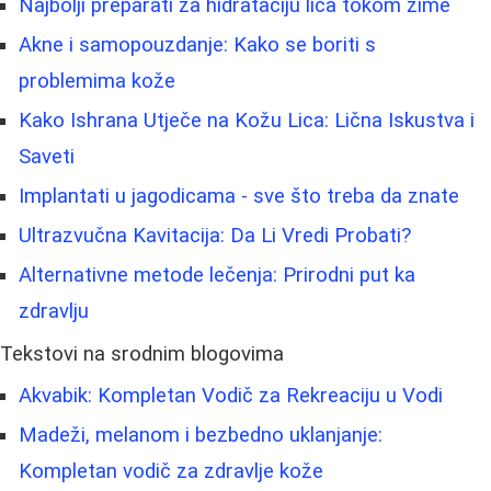
Najbolji preparati za hidrataciju lica tokom zime
Akne i samopouzdanje: Kako se boriti s
problemima kože
Kako Ishrana Utječe na Kožu Lica: Lična Iskustva i
Saveti
Implantati u jagodicama - sve što treba da znate
Ultrazvučna Kavitacija: Da Li Vredi Probati?
Alternativne metode lečenja: Prirodni put ka
zdravlju
Tekstovi na srodnim blogovima
Akvabik: Kompletan Vodič za Rekreaciju u Vodi
Madeži, melanom i bezbedno uklanjanje:
Kompletan vodič za zdravlje kože