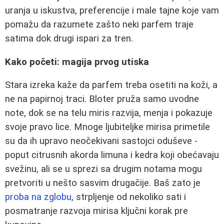
uranja u iskustva, preferencije i male tajne koje vam
pomažu da razumete zašto neki parfem traje
satima dok drugi ispari za tren.
Kako početi: magija prvog utiska
Stara izreka kaže da parfem treba osetiti na koži, a
ne na papirnoj traci. Bloter pruža samo uvodne
note, dok se na telu miris razvija, menja i pokazuje
svoje pravo lice. Mnoge ljubiteljke mirisa primetile
su da ih upravo neočekivani sastojci oduševe -
poput citrusnih akorda limuna i kedra koji obećavaju
svežinu, ali se u sprezi sa drugim notama mogu
pretvoriti u nešto sasvim drugačije. Baš zato je
proba na zglobu
, strpljenje od nekoliko sati i
posmatranje razvoja mirisa ključni korak pre