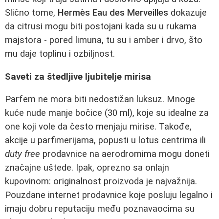
Slično tome,
Hermès Eau des Merveilles
dokazuje
da citrusi mogu biti postojani kada su u rukama
majstora - pored limuna, tu su i amber i drvo, što
mu daje toplinu i ozbiljnost.
Saveti za štedljive ljubitelje mirisa
Parfem ne mora biti nedostižan luksuz. Mnoge
kuće nude manje bočice (30 ml), koje su idealne za
one koji vole da često menjaju mirise. Takođe,
akcije u parfimerijama, popusti u lotus centrima ili
duty free
prodavnice na aerodromima mogu doneti
značajne uštede. Ipak, oprezno sa onlajn
kupovinom: originalnost proizvoda je najvažnija.
Pouzdane internet prodavnice koje posluju legalno i
imaju dobru reputaciju među poznavaocima su