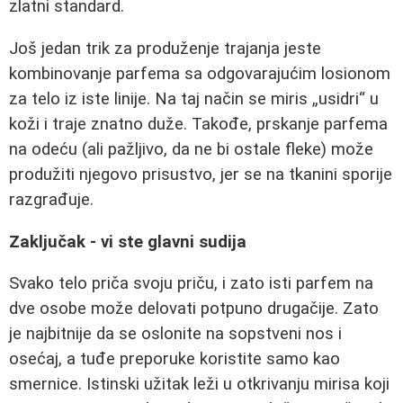
zlatni standard.
Još jedan trik za produženje trajanja jeste
kombinovanje parfema sa odgovarajućim losionom
za telo iz iste linije. Na taj način se miris „usidri“ u
koži i traje znatno duže. Takođe, prskanje parfema
na odeću (ali pažljivo, da ne bi ostale fleke) može
produžiti njegovo prisustvo, jer se na tkanini sporije
razgrađuje.
Zaključak - vi ste glavni sudija
Svako telo priča svoju priču, i zato isti parfem na
dve osobe može delovati potpuno drugačije. Zato
je najbitnije da se oslonite na sopstveni nos i
osećaj, a tuđe preporuke koristite samo kao
smernice. Istinski užitak leži u otkrivanju mirisa koji