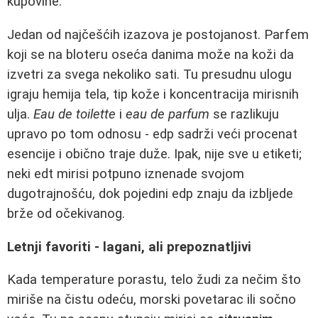
kupovine.
Jedan od najčešćih izazova je postojanost. Parfem
koji se na bloteru oseća danima može na koži da
izvetri za svega nekoliko sati. Tu presudnu ulogu
igraju hemija tela, tip kože i koncentracija mirisnih
ulja.
Eau de toilette
i
eau de parfum
se razlikuju
upravo po tom odnosu - edp sadrži veći procenat
esencije i obično traje duže. Ipak, nije sve u etiketi;
neki edt mirisi potpuno iznenade svojom
dugotrajnošću, dok pojedini edp znaju da izbljede
brže od očekivanog.
Letnji favoriti - lagani, ali prepoznatljivi
Kada temperature porastu, telo žudi za nečim što
miriše na čistu odeću, morski povetarac ili sočno