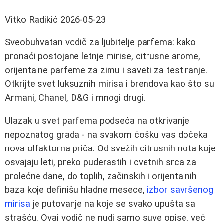
Vitko Radikić
2026-05-23
Sveobuhvatan vodič za ljubitelje parfema: kako
pronaći postojane letnje mirise, citrusne arome,
orijentalne parfeme za zimu i saveti za testiranje.
Otkrijte svet luksuznih mirisa i brendova kao što su
Armani, Chanel, D&G i mnogi drugi.
Ulazak u svet parfema podseća na otkrivanje
nepoznatog grada - na svakom ćošku vas dočeka
nova olfaktorna priča. Od svežih citrusnih nota koje
osvajaju leti, preko puderastih i cvetnih srca za
prolećne dane, do toplih, začinskih i orijentalnih
baza koje definišu hladne mesece,
izbor savršenog
mirisa
je putovanje na koje se svako upušta sa
strašću. Ovaj vodič ne nudi samo suve opise, već