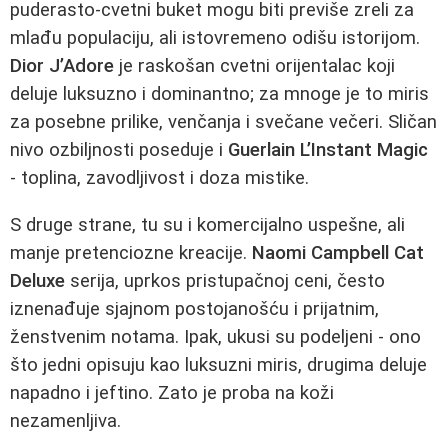
puderasto‑cvetni buket mogu biti previše zreli za
mlađu populaciju, ali istovremeno odišu istorijom.
Dior J’Adore
je raskošan cvetni orijentalac koji
deluje luksuzno i dominantno; za mnoge je to miris
za posebne prilike, venčanja i svečane večeri. Sličan
nivo ozbiljnosti poseduje i
Guerlain L’Instant Magic
- toplina, zavodljivost i doza mistike.
S druge strane, tu su i komercijalno uspešne, ali
manje pretenciozne kreacije.
Naomi Campbell Cat
Deluxe
serija, uprkos pristupačnoj ceni, često
iznenađuje sjajnom postojanošću i prijatnim,
ženstvenim notama. Ipak, ukusi su podeljeni - ono
što jedni opisuju kao luksuzni miris, drugima deluje
napadno i jeftino. Zato je proba na koži
nezamenljiva.