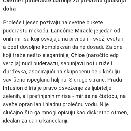
Cvetne i puderaste čarolije za prelazna godišnja
doba
Proleće i jesen pozivaju na cvetne bukete i
puderastu mekoću.
Lancôme Miracle
je jedan od
onih mirisa koji osvajaju na prvi dah - svež, cvetan,
a opet dovoljno kompleksan da ne dosadi. Za one
koji traže nešto elegantnije,
Chloe
(naročito edp
verzija) nudi puderastu, sapunjavu notu ruže i
đurđevka, asocirajući na skupocenu belu košulju i
savršeno ispeglanu haljinu. S druge strane,
Prada
Infusion d'Iris
je pravo osveženje za ljubitelje
zelenih, ali prefinjenih mirisa - miriše na čistoću, na
sveže opran lan i hladnu prolećnu vodu. Nije
slučajno što ga mnogi opisuju kao diskretno otmen,
idealan za dan u kancelariji.