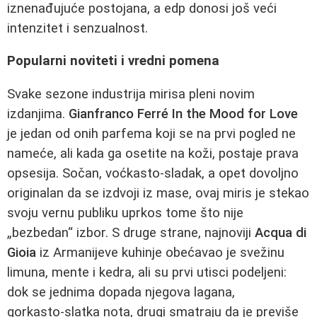
iznenađujuće postojana, a edp donosi još veći
intenzitet i senzualnost.
Popularni noviteti i vredni pomena
Svake sezone industrija mirisa pleni novim
izdanjima.
Gianfranco Ferré In the Mood for Love
je jedan od onih parfema koji se na prvi pogled ne
nameće, ali kada ga osetite na koži, postaje prava
opsesija. Sočan, voćkasto‑sladak, a opet dovoljno
originalan da se izdvoji iz mase, ovaj miris je stekao
svoju vernu publiku uprkos tome što nije
„bezbedan“ izbor. S druge strane, najnoviji
Acqua di
Gioia
iz Armanijeve kuhinje obećavao je svežinu
limuna, mente i kedra, ali su prvi utisci podeljeni:
dok se jednima dopada njegova lagana,
gorkasto‑slatka nota, drugi smatraju da je previše