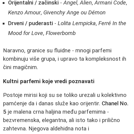
Orijentalni / začinski
-
Angel
,
Alien
,
Armani Code
,
Kenzo Amour
,
Givenchy Ange ou Démon
Drveni / puderasti
-
Lolita Lempicka
,
Ferré In the
Mood for Love
,
Flowerbomb
Naravno, granice su fluidne - mnogi parfemi
kombinuju više grupa, i upravo ta kompleksnost ih
čini magičnim.
Kultni parfemi koje vredi poznavati
Postoje mirisi koji su se toliko urezali u kolektivno
pamćenje da i danas služe kao orijentir.
Chanel No.
5
je malena crna haljina među parfemima -
bezvremenska, elegantna, ali isto tako i prilično
zahtevna. Njegova aldehidna nota i