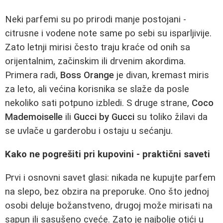
Neki parfemi su po prirodi manje postojani -
citrusne i vodene note same po sebi su isparljivije.
Zato letnji mirisi često traju kraće od onih sa
orijentalnim, začinskim ili drvenim akordima.
Primera radi,
Boss Orange
je divan, kremast miris
za leto, ali većina korisnika se slaže da posle
nekoliko sati potpuno izbledi. S druge strane,
Coco
Mademoiselle
ili
Gucci by Gucci
su toliko žilavi da
se uvlače u garderobu i ostaju u sećanju.
Kako ne pogrešiti pri kupovini - praktični saveti
Prvi i osnovni savet glasi: nikada ne kupujte parfem
na slepo, bez obzira na preporuke. Ono što jednoj
osobi deluje božanstveno, drugoj može mirisati na
sapun ili sasušeno cveće. Zato je najbolje otići u