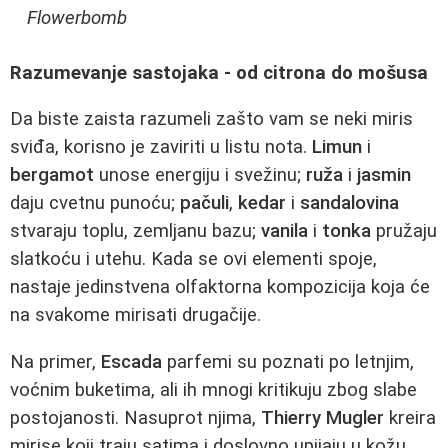
Flowerbomb
Razumevanje sastojaka - od citrona do mošusa
Da biste zaista razumeli zašto vam se neki miris
sviđa, korisno je zaviriti u listu nota.
Limun
i
bergamot
unose energiju i svežinu;
ruža
i
jasmin
daju cvetnu punoću;
pačuli
,
kedar
i
sandalovina
stvaraju toplu, zemljanu bazu;
vanila
i
tonka
pružaju
slatkoću i utehu. Kada se ovi elementi spoje,
nastaje jedinstvena olfaktorna kompozicija koja će
na svakome mirisati drugačije.
Na primer,
Escada
parfemi su poznati po letnjim,
voćnim buketima, ali ih mnogi kritikuju zbog slabe
postojanosti. Nasuprot njima,
Thierry Mugler
kreira
mirise koji traju satima i doslovno upijaju u kožu.