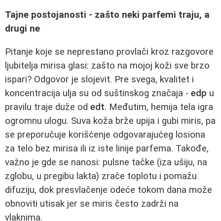
Tajne postojanosti - zašto neki parfemi traju, a
drugi ne
Pitanje koje se neprestano provlači kroz razgovore
ljubitelja mirisa glasi: zašto na mojoj koži sve brzo
ispari? Odgovor je slojevit. Pre svega, kvalitet i
koncentracija ulja su od suštinskog značaja -
edp
u
pravilu traje duže od
edt
. Međutim, hemija tela igra
ogromnu ulogu. Suva koža brže upija i gubi miris, pa
se preporučuje korišćenje odgovarajućeg losiona
za telo bez mirisa ili iz iste linije parfema. Takođe,
važno je gde se nanosi: pulsne tačke (iza ušiju, na
zglobu, u pregibu lakta) zrače toplotu i pomažu
difuziju, dok presvlačenje odeće tokom dana može
obnoviti utisak jer se miris često zadrži na
vlaknima.