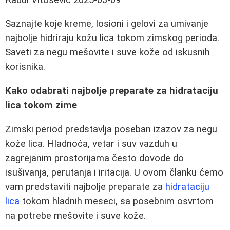
Saznajte koje kreme, losioni i gelovi za umivanje
najbolje hidriraju kožu lica tokom zimskog perioda.
Saveti za negu mešovite i suve kože od iskusnih
korisnika.
Kako odabrati najbolje preparate za hidrataciju
lica tokom zime
Zimski period predstavlja poseban izazov za negu
kože lica. Hladnoća, vetar i suv vazduh u
zagrejanim prostorijama često dovode do
isušivanja, perutanja i iritacija. U ovom članku ćemo
vam predstaviti najbolje preparate za
hidrataciju
lica
tokom hladnih meseci, sa posebnim osvrtom
na potrebe mešovite i suve kože.