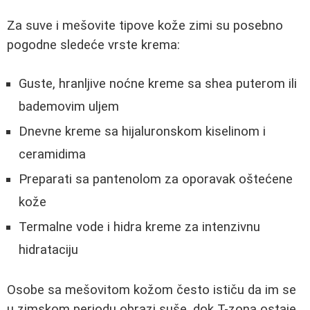
Za suve i mešovite tipove kože zimi su posebno
pogodne sledeće vrste krema:
Guste, hranljive noćne kreme sa shea puterom ili
bademovim uljem
Dnevne kreme sa hijaluronskom kiselinom i
ceramidima
Preparati sa pantenolom za oporavak oštećene
kože
Termalne vode i hidra kreme za intenzivnu
hidrataciju
Osobe sa mešovitom kožom često ističu da im se
u zimskom periodu obrazi suše, dok T-zona ostaje