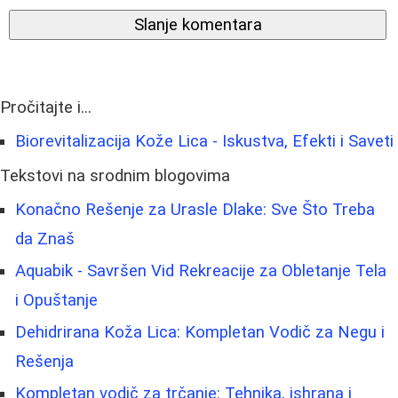
Slanje komentara
Pročitajte i...
Biorevitalizacija Kože Lica - Iskustva, Efekti i Saveti
Tekstovi na srodnim blogovima
Konačno Rešenje za Urasle Dlake: Sve Što Treba
da Znaš
Aquabik - Savršen Vid Rekreacije za Obletanje Tela
i Opuštanje
Dehidrirana Koža Lica: Kompletan Vodič za Negu i
Rešenja
Kompletan vodič za trčanje: Tehnika, ishrana i