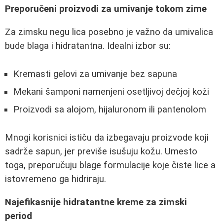
Preporučeni proizvodi za umivanje tokom zime
Za zimsku negu lica posebno je važno da umivalica
bude blaga i hidratantna. Idealni izbor su:
Kremasti gelovi za umivanje bez sapuna
Mekani šamponi namenjeni osetljivoj dečjoj koži
Proizvodi sa alojom, hijaluronom ili pantenolom
Mnogi korisnici ističu da izbegavaju proizvode koji
sadrže sapun, jer previše isušuju kožu. Umesto
toga, preporučuju blage formulacije koje čiste lice a
istovremeno ga hidriraju.
Najefikasnije hidratantne kreme za zimski
period