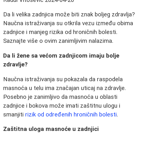
Da li velika zadnjica može biti znak boljeg zdravlja?
Naučna istraživanja su otkrila vezu između obima
zadnjice i manjeg rizika od hroničnih bolesti.
Saznajte više o ovim zanimljivim nalazima.
Da li žene sa većom zadnjicom imaju bolje
zdravlje?
Naučna istraživanja su pokazala da raspodela
masnoća u telu ima značajan uticaj na zdravlje.
Posebno je zanimljivo da masnoća u oblasti
zadnjice i bokova može imati zaštitnu ulogu i
smanjiti
rizik od određenih hroničnih bolesti
.
Zaštitna uloga masnoće u zadnjici