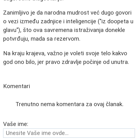
Zanimljivo je da narodna mudrost već dugo govori
o vezi između zadnjice i inteligencije ("iz doopeta u
glavu"), što ova savremena istraživanja donekle
potvrđuju, mada sa rezervom.
Na kraju krajeva, važno je voleti svoje telo kakvo
god ono bilo, jer pravo zdravlje počinje od unutra.
Komentari
Trenutno nema komentara za ovaj članak.
Vaše ime: