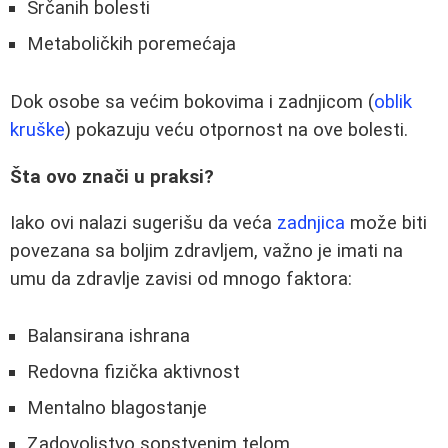
Srčanih bolesti
Metaboličkih poremećaja
Dok osobe sa većim bokovima i zadnjicom (
oblik
kruške
) pokazuju veću otpornost na ove bolesti.
Šta ovo znači u praksi?
Iako ovi nalazi sugerišu da veća
zadnjica
može biti
povezana sa boljim zdravljem, važno je imati na
umu da zdravlje zavisi od mnogo faktora:
Balansirana ishrana
Redovna fizička aktivnost
Mentalno blagostanje
Zadovoljstvo sopstvenim telom