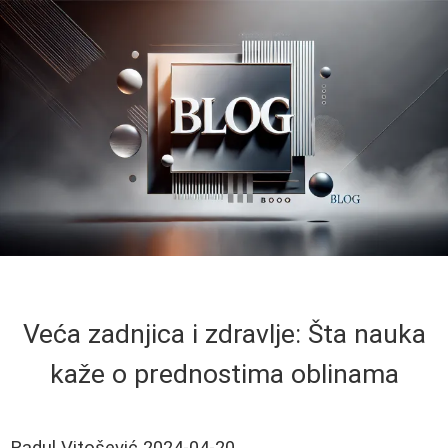
Veća zadnjica i zdravlje: Šta nauka
kaže o prednostima oblinama
Radul Vitošević
2024-04-20