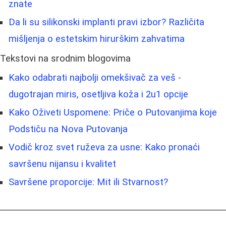
znate
Da li su silikonski implanti pravi izbor? Različita
mišljenja o estetskim hirurškim zahvatima
Tekstovi na srodnim blogovima
Kako odabrati najbolji omekšivač za veš -
dugotrajan miris, osetljiva koža i 2u1 opcije
Kako Oživeti Uspomene: Priče o Putovanjima koje
Podstiču na Nova Putovanja
Vodič kroz svet ruževa za usne: Kako pronaći
savršenu nijansu i kvalitet
Savršene proporcije: Mit ili Stvarnost?