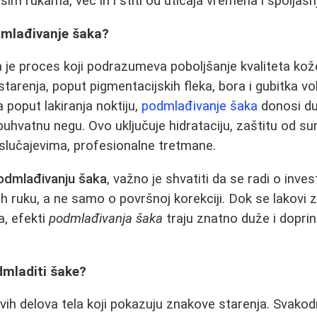
šim rukama, već ih i štiti od uticaja vremena i spoljašn
dmlađivanje šaka?
 je proces koji podrazumeva poboljšanje kvaliteta kož
starenja, poput pigmentacijskih fleka, bora i gubitka v
 poput lakiranja noktiju,
podmlađivanje šaka
donosi du
vatnu negu. Ovo uključuje hidrataciju, zaštitu od sun
 slučajevima, profesionalne tretmane.
odmlađivanju šaka
, važno je shvatiti da se radi o inves
ših ruku, a ne samo o površnoj korekciji. Dok se lakovi
a, efekti
podmlađivanja šaka
traju znatno duže i dopri
dmladiti šake?
vih delova tela koji pokazuju znakove starenja. Svako