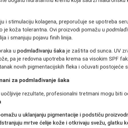
ite bogatu hidratantnu kremu koja sadrži hialuronsku ki
ju i stimulaciju kolagena, preporučuje se upotreba ser
ko je koža tolerantna. Ovi proizvodi pomažu u
podmlađi
a i smanjuju pojavu finih linija.
koraka u
podmlađivanju šaka
je zaštita od sunca. UV zr
kože, pa je redovna upotreba krema sa visokim SPF f
tanak novih pigmentacijskih fleka i očuvati postojeće s
tmani za podmlađivanje šaka
i uočljivije rezultate, profesionalni tretmani mogu biti o
a
pomažu u uklanjanju pigmentacije i podstiču proizvod
dstranjuju mrtve ćelije kože i otkrivaju svežu, glatku 