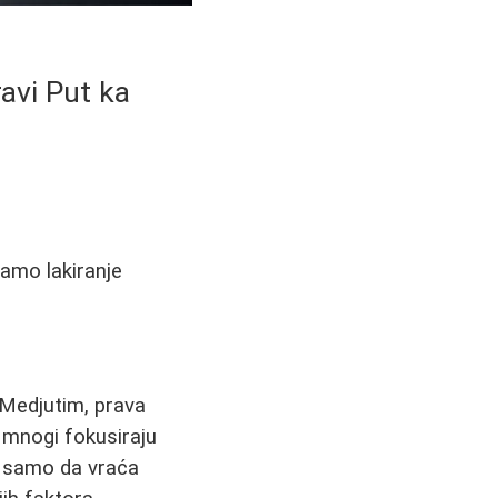
avi Put ka
amo lakiranje
 Medjutim, prava
e mnogi fokusiraju
e samo da vraća