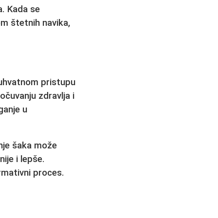
a. Kada se
m štetnih navika,
buhvatnom pristupu
čuvanju zdravlja i
ganje u
nje šaka
može
ije i lepše.
rmativni proces.