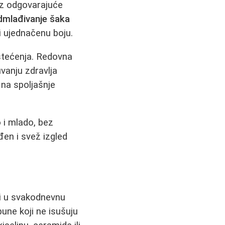
ez odgovarajuće
mlađivanje šaka
i ujednačenu boju.
tećenja. Redovna
vanju zdravlja
 na spoljašnje
 i mlado, bez
en i svež izgled
ti u svakodnevnu
pune koji ne isušuju