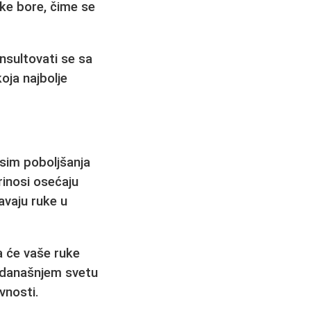
ke bore, čime se
onsultovati se sa
oja najbolje
sim poboljšanja
inosi osećaju
avaju ruke u
a će vaše ruke
u današnjem svetu
vnosti.