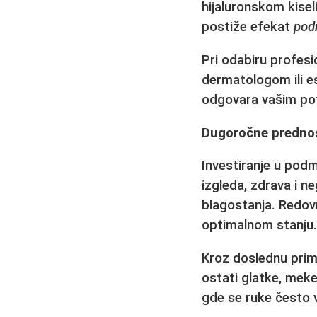
hijaluronskom kise
postiže efekat
pod
Pri odabiru profes
dermatologom ili e
odgovara vašim pot
Dugoročne predno
Investiranje u
podm
izgleda, zdrava i 
blagostanja. Redovn
optimalnom stanju
Kroz doslednu pr
ostati glatke, mek
gde se ruke često v