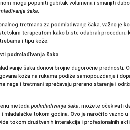
linom mogu popuniti gubitak volumena i smanjiti dubo
mlađivanja šaka
.
ionalnog tretmana za
podmlađivanje šaka
, važno je k
stetskim terapeutom kako biste odabrali proceduru k
rebama i tipu kože.
sti podmlađivanja šaka
lađivanje šaka
donosi brojne dugoročne prednosti. O
negovana koža na rukama podiže samopouzdanje i dopr
a nega i tretmani sprečavaju prerano starenje i održ
.
imenu metoda
podmlađivanja šaka
, možete očekivati d
e i mladalačke tokom godina. Ovo je naročito važno 
ide tokom društvenih interakcija i profesionalnih akti