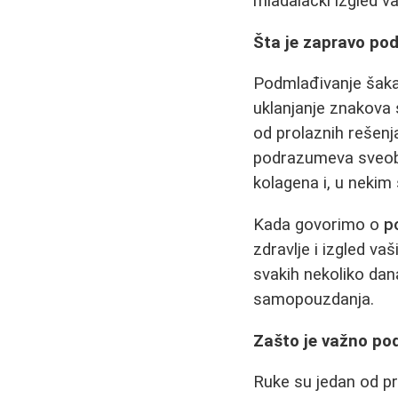
mladalački izgled va
Šta je zapravo po
Podmlađivanje šaka
uklanjanje znakova 
od prolaznih rešenja
podrazumeva sveobuh
kolagena i, u nekim
Kada govorimo o
p
zdravlje i izgled va
svakih nekoliko dan
samopouzdanja.
Zašto je važno po
Ruke su jedan od pr