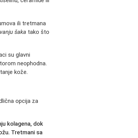
selinu, ceramide ili
umova ili tretmana
vanju šaka
tako što
aci su glavni
aktorom neophodna.
tanje kože.
dlična opcija za
nju kolagena, dok
kožu. Tretmani sa