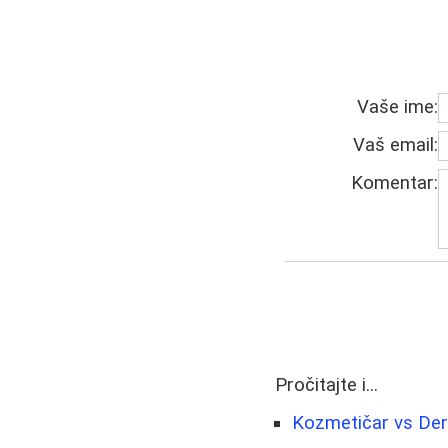
Vaše ime:
Vaš email:
Komentar:
Pročitajte i...
Kozmetičar vs Derm