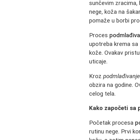
sunčevim zracima, 
nege, koža na šakam
pomaže u borbi prot
Proces
podmlađiva
upotreba krema sa 
kože. Ovakav pristu
uticaje.
Kroz
podmlađivanje
obzira na godine. O
celog tela.
Kako započeti sa
Početak procesa
p
rutinu nege. Prvi ko