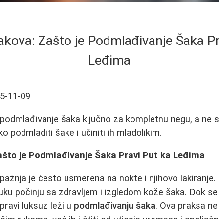
kova: Zašto je Podmlađivanje Šaka Pr
Leđima
5-11-09
 podmlađivanje šaka ključno za kompletnu negu, a ne s
ko podmladiti šake i učiniti ih mladolikim.
što je Podmlađivanje Šaka Pravi Put ka Leđima
pažnja je često usmerena na nokte i njihovo lakiranje.
 ruku počinju sa zdravljem i izgledom kože šaka. Dok s
 pravi luksuz leži u
podmlađivanju šaka
. Ova praksa n