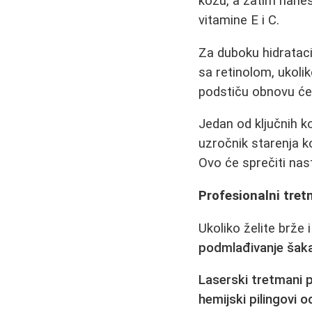
kožu, a zatim nanes
vitamine E i C.
Za duboku hidrataci
sa retinolom, ukoli
podstiču obnovu ćelij
Jedan od ključnih 
uzročnik starenja 
Ovo će sprečiti nas
Profesionalni tre
Ukoliko želite brže 
podmlađivanje šak
Laserski tretmani 
hemijski pilingovi o