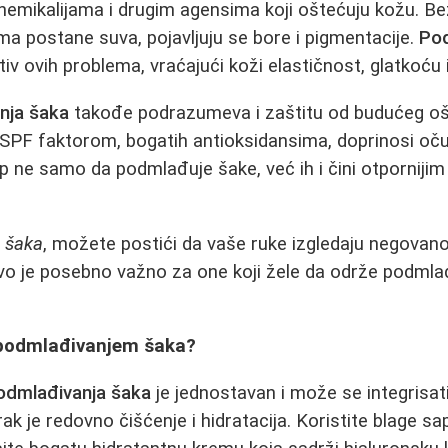
hemikalijama i drugim agensima koji oštećuju kožu. B
a postane suva, pojavljuju se bore i pigmentacije.
Pod
iv ovih problema, vraćajući koži elastičnost, glatkoću 
nja šaka
takođe podrazumeva i zaštitu od budućeg oš
SPF faktorom, bogatih antioksidansima, doprinosi oču
p ne samo da podmlađuje šake, već ih i čini otpornijim
 šaka
, možete postići da vaše ruke izgledaju negovano
vo je posebno važno za one koji žele da održe podmlađ
 podmlađivanjem šaka?
odmlađivanja šaka
je jednostavan i može se integrisa
rak je redovno čišćenje i hidratacija. Koristite blage sa