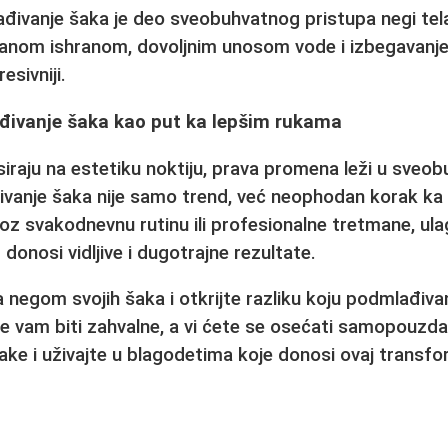
đivanje šaka
je deo sveobuhvatnog pristupa negi tel
lanom ishranom, dovoljnim unosom vode i izbegavanje
esivniji.
đivanje šaka kao put ka lepšim rukama
iraju na estetiku noktiju, prava promena leži u sveo
vanje šaka
nije samo trend, već neophodan korak ka o
roz svakodnevnu rutinu ili profesionalne tretmane, ula
a
donosi vidljive i dugotrajne rezultate.
negom svojih šaka i otkrijte razliku koju
podmlađiva
e vam biti zahvalne, a vi ćete se osećati samopouzdan
ke i uživajte u blagodetima koje donosi ovaj transfo