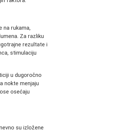
jih faktora.
e na rukama,
olumena. Za razliku
gotrajne rezultate i
ca, stimulaciju
ticiji u dugoročno
 za nokte menjaju
nose osećaju
dnevno su izložene