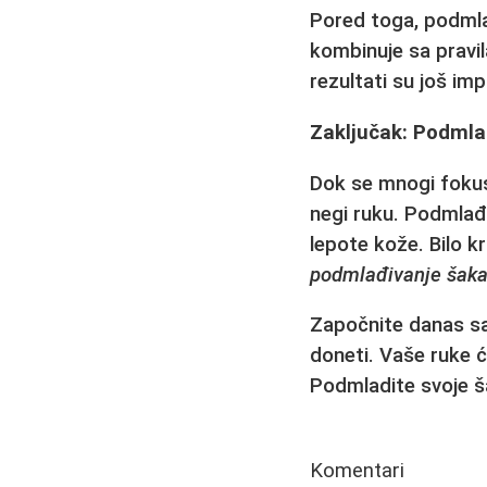
Pored toga,
podmla
kombinuje sa pravi
rezultati su još impr
Zaključak: Podmla
Dok se mnogi fokus
negi ruku.
Podmlađi
lepote kože. Bilo k
podmlađivanje šak
Započnite danas sa 
doneti. Vaše ruke ć
Podmladite svoje ša
Komentari