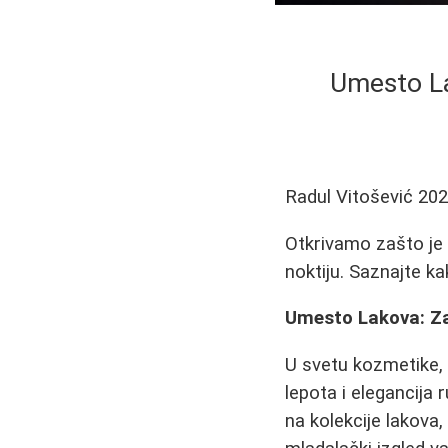
Umesto La
Radul Vitošević
202
Otkrivamo zašto je
noktiju. Saznajte ka
Umesto Lakova: Za
U svetu kozmetike, 
lepota i elegancija
na kolekcije lakova,