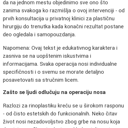
da na jednom mestu objedinimo sve ono što
zanima svakoga ko razmišlja o ovoj intervenciji - od
prvih konsultacija u privatnoj klinici za plastičnu
hirurgiju do trenutka kada konačni rezultat postane
deo ogledala i samopouzdanja.
Napomena: Ovaj tekst je edukativnog karaktera i
zasniva se na uopštenim iskustvima i
informacijama. Svaka operacija nosi individualne
specifičnosti i o svemu se morate detaljno
posavetovati sa stručnim licem.
Zašto se ljudi odlučuju na operaciju nosa
Razlozi za rinoplastiku kreću se u širokom rasponu
- od čisto estetskih do funkcionalnih. Neko čitav
život nosi nezadovoljstvo zbog grbe na nosu koja