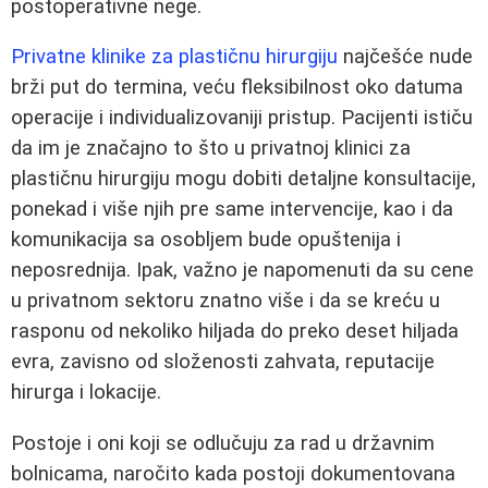
postoperativne nege.
Privatne klinike za plastičnu hirurgiju
najčešće nude
brži put do termina, veću fleksibilnost oko datuma
operacije i individualizovaniji pristup. Pacijenti ističu
da im je značajno to što u privatnoj klinici za
plastičnu hirurgiju mogu dobiti detaljne konsultacije,
ponekad i više njih pre same intervencije, kao i da
komunikacija sa osobljem bude opuštenija i
neposrednija. Ipak, važno je napomenuti da su cene
u privatnom sektoru znatno više i da se kreću u
rasponu od nekoliko hiljada do preko deset hiljada
evra, zavisno od složenosti zahvata, reputacije
hirurga i lokacije.
Postoje i oni koji se odlučuju za rad u državnim
bolnicama, naročito kada postoji dokumentovana