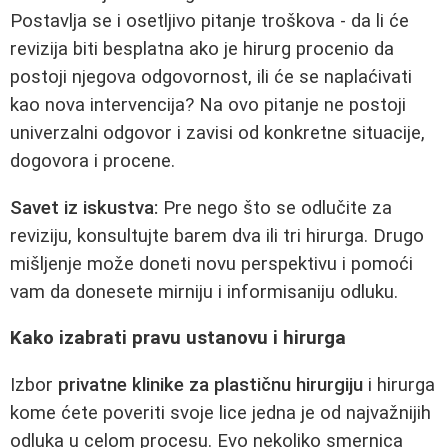
Postavlja se i osetljivo pitanje troškova - da li će
revizija biti besplatna ako je hirurg procenio da
postoji njegova odgovornost, ili će se naplaćivati
kao nova intervencija? Na ovo pitanje ne postoji
univerzalni odgovor i zavisi od konkretne situacije,
dogovora i procene.
Savet iz iskustva:
Pre nego što se odlučite za
reviziju, konsultujte barem dva ili tri hirurga. Drugo
mišljenje može doneti novu perspektivu i pomoći
vam da donesete mirniju i informisaniju odluku.
Kako izabrati pravu ustanovu i hirurga
Izbor
privatne klinike za plastičnu hirurgiju
i hirurga
kome ćete poveriti svoje lice jedna je od najvažnijih
odluka u celom procesu. Evo nekoliko smernica