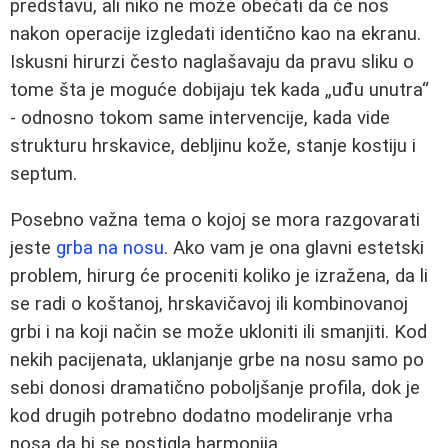
predstavu, ali niko ne može obećati da će nos
nakon operacije izgledati identično kao na ekranu.
Iskusni hirurzi često naglašavaju da pravu sliku o
tome šta je moguće dobijaju tek kada „uđu unutra“
- odnosno tokom same intervencije, kada vide
strukturu hrskavice, debljinu kože, stanje kostiju i
septum.
Posebno važna tema o kojoj se mora razgovarati
jeste
grba na nosu
. Ako vam je ona glavni estetski
problem, hirurg će proceniti koliko je izražena, da li
se radi o koštanoj, hrskavičavoj ili kombinovanoj
grbi i na koji način se može ukloniti ili smanjiti. Kod
nekih pacijenata, uklanjanje grbe na nosu samo po
sebi donosi dramatično poboljšanje profila, dok je
kod drugih potrebno dodatno modeliranje vrha
nosa da bi se postigla harmonija.