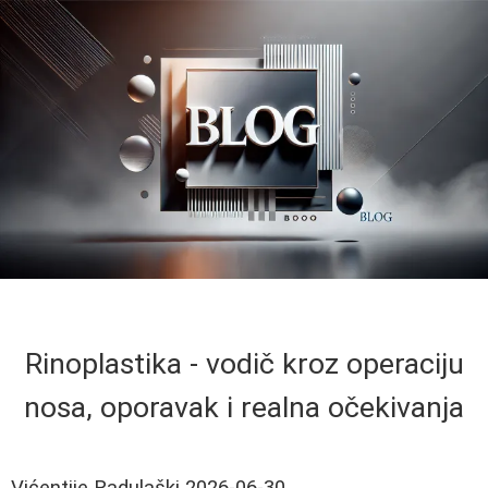
Rinoplastika - vodič kroz operaciju
nosa, oporavak i realna očekivanja
Vićentije Radulaški
2026-06-30