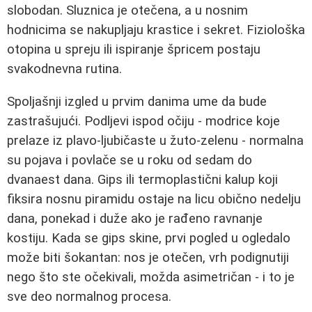
slobodan. Sluznica je otečena, a u nosnim
hodnicima se nakupljaju krastice i sekret. Fiziološka
otopina u spreju ili ispiranje špricem postaju
svakodnevna rutina.
Spoljašnji izgled u prvim danima ume da bude
zastrašujući. Podljevi ispod očiju - modrice koje
prelaze iz plavo-ljubičaste u žuto-zelenu - normalna
su pojava i povlače se u roku od sedam do
dvanaest dana. Gips ili termoplastični kalup koji
fiksira nosnu piramidu ostaje na licu obično nedelju
dana, ponekad i duže ako je rađeno ravnanje
kostiju. Kada se gips skine, prvi pogled u ogledalo
može biti šokantan: nos je otečen, vrh podignutiji
nego što ste očekivali, možda asimetričan - i to je
sve deo normalnog procesa.