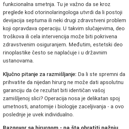
funkcionalna smetnja. Tu je važno da se kroz
preglede kod otorinolaringologa utvrdi da li postoji
devijacija septuma ili neki drugi zdravstveni problem
koji opravdava operaciju. U takvim slučajevima, deo
troškova ili cela intervencija može biti pokrivena
zdravstvenim osiguranjem. Međutim, estetski deo
rinoplastike često se naplaćuje i u državnim
ustanovama.
Ključno pitanje za razmišljanje:
Da li ste spremni da
prihvatite da nijedan hirurg ne može dati apsolutnu
garanciju da će rezultat biti identičan vašoj
zamišljenoj slici? Operacija nosa je delikatan spoj
umetnosti, anatomije i biologije zaceljivanja - a ovo
poslednje je uvek individualno.
Razgovor sa hirurgom - na šta obratiti pažnju