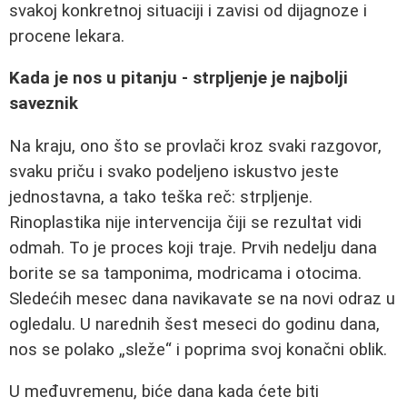
svakoj konkretnoj situaciji i zavisi od dijagnoze i
procene lekara.
Kada je nos u pitanju - strpljenje je najbolji
saveznik
Na kraju, ono što se provlači kroz svaki razgovor,
svaku priču i svako podeljeno iskustvo jeste
jednostavna, a tako teška reč: strpljenje.
Rinoplastika nije intervencija čiji se rezultat vidi
odmah. To je proces koji traje. Prvih nedelju dana
borite se sa tamponima, modricama i otocima.
Sledećih mesec dana navikavate se na novi odraz u
ogledalu. U narednih šest meseci do godinu dana,
nos se polako „sleže“ i poprima svoj konačni oblik.
U međuvremenu, biće dana kada ćete biti