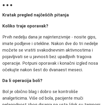
● ● ●
Kratak pregled najčešćih pitanja
Koliko traje oporavak?
Prvih nedelju dana je najintenzivnije - nosite gips,
imate podljeve i otekline. Nakon dve do tri nedelje
možete se vratiti svakodnevnim aktivnostima i
pojavljivati se u javnosti bez upadljivih tragova
operacije. Potpuni oporavak i konačni izgled nosa
očekujte nakon šest do dvanaest meseci.
Da li operacija boli?
Bol je obično blag i dobro se kontroliše
analgeticima. Više od bola, pacijente muči
nelagodnost zbog disanja na usta (dok su tamponi