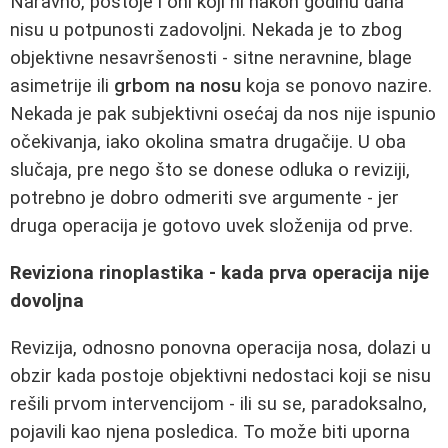
Naravno, postoje i oni koji ni nakon godinu dana
nisu u potpunosti zadovoljni. Nekada je to zbog
objektivne nesavršenosti - sitne neravnine, blage
asimetrije ili
grbom na nosu
koja se ponovo nazire.
Nekada je pak subjektivni osećaj da nos nije ispunio
očekivanja, iako okolina smatra drugačije. U oba
slučaja, pre nego što se donese odluka o reviziji,
potrebno je dobro odmeriti sve argumente - jer
druga operacija je gotovo uvek složenija od prve.
Reviziona rinoplastika - kada prva operacija nije
dovoljna
Revizija, odnosno ponovna operacija nosa, dolazi u
obzir kada postoje objektivni nedostaci koji se nisu
rešili prvom intervencijom - ili su se, paradoksalno,
pojavili kao njena posledica. To može biti uporna