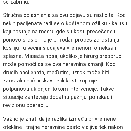
se zabrinu.
Stručna objašnjenja za ovu pojavu su različita. Kod
nekih pacijenata radi se o koštanom ožiljku - kalusu
koji nastaje na mestu gde su kosti presečene i
ponovo srasle. To je prirodan proces zarastanja
kostiju i u većini slučajeva vremenom omekša i
splasne. Masaža nosa, ukoliko je hirurg preporuči,
može pomoći da se ova neravnina smanji. Kod
drugih pacijenata, međutim, uzrok može biti
zaostali delić hrskavice ili kosti koji nije u
potpunosti uklonjen tokom intervencije. Takve
situacije zahtevaju dodatnu pažnju, ponekad i
revizionu operaciju.
Važno je znati da je razlika između privremene
otekline i trajne neravnine često vidljiva tek nakon