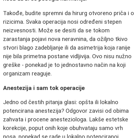
Takođe, budite spremni da hirurg otvoreno priča i o
rizicima. Svaka operacija nosi određeni stepen
neizvesnosti. Može se desiti da se tokom
zarastanja pojavi nova neravnina, da ožiljno tkivo
stvori blago zadebljanje ili da asimetrija koja ranije
nije bila primetna postane vidljivija. Ovo nisu nužno
greške - ponekad je to jednostavno način na koji
organizam reaguje.
Anestezija i sam tok operacije
Jedno od čestih pitanja glasi: opšta ili lokalno
potencirana anestezija? Odgovor zavisi od obima
zahvata i procene anesteziologa. Lakše estetske
korekcije, poput onih koje obuhvataju samo vrh
nosa, ponekad se rade u lokalno potenciranoj