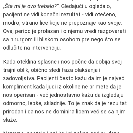
„Šta mi je ovo trebalo?“
. Gledajući u ogledalo,
pacijent ne vidi konačni rezultat - vidi otečeno,
modro, strano lice koje ne prepoznaje kao svoje.
Ovaj period je prolazan i o njemu vredi razgovarati
sa hirurgom ili bliskom osobom pre nego što se
odlučite na intervenciju.
Kada oteklina splasne i nos počne da dobija svoj
trajni oblik, obično sledi faza olakšanja i
zadovoljstva. Pacijenti često kažu da im je najveći
kompliment kada ljudi iz okoline ne primete da je
nos operisan - već jednostavno kažu da izgledaju
odmorno, lepše, skladnije. To je znak da je rezultat
prirodan i da nos ne dominira licem već se sa njim
slaže.