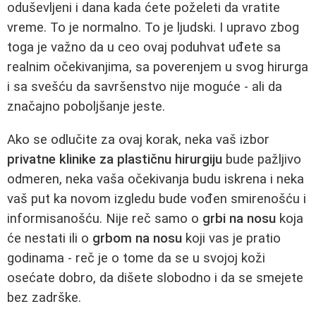
oduševljeni i dana kada ćete poželeti da vratite
vreme. To je normalno. To je ljudski. I upravo zbog
toga je važno da u ceo ovaj poduhvat uđete sa
realnim očekivanjima, sa poverenjem u svog hirurga
i sa svešću da savršenstvo nije moguće - ali da
značajno poboljšanje jeste.
Ako se odlučite za ovaj korak, neka vaš izbor
privatne klinike za plastičnu hirurgiju
bude pažljivo
odmeren, neka vaša očekivanja budu iskrena i neka
vaš put ka novom izgledu bude vođen smirenošću i
informisanošću. Nije reč samo o
grbi na nosu
koja
će nestati ili o
grbom na nosu
koji vas je pratio
godinama - reč je o tome da se u svojoj koži
osećate dobro, da dišete slobodno i da se smejete
bez zadrške.