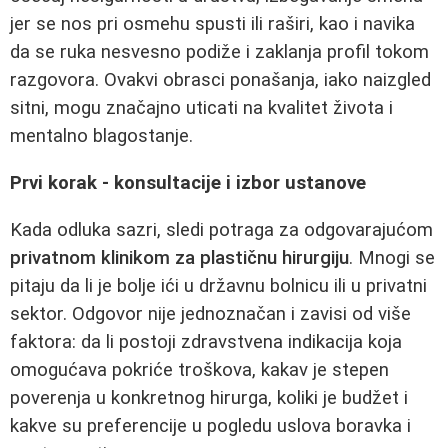
jer se nos pri osmehu spusti ili raširi, kao i navika
da se ruka nesvesno podiže i zaklanja profil tokom
razgovora. Ovakvi obrasci ponašanja, iako naizgled
sitni, mogu značajno uticati na kvalitet života i
mentalno blagostanje.
Prvi korak - konsultacije i izbor ustanove
Kada odluka sazri, sledi potraga za odgovarajućom
privatnom klinikom za plastičnu hirurgiju
. Mnogi se
pitaju da li je bolje ići u državnu bolnicu ili u privatni
sektor. Odgovor nije jednoznačan i zavisi od više
faktora: da li postoji zdravstvena indikacija koja
omogućava pokriće troškova, kakav je stepen
poverenja u konkretnog hirurga, koliki je budžet i
kakve su preferencije u pogledu uslova boravka i