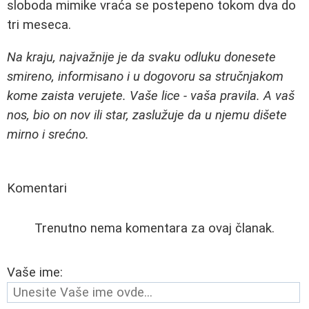
sloboda mimike vraća se postepeno tokom dva do
tri meseca.
Na kraju, najvažnije je da svaku odluku donesete
smireno, informisano i u dogovoru sa stručnjakom
kome zaista verujete. Vaše lice - vaša pravila. A vaš
nos, bio on nov ili star, zaslužuje da u njemu dišete
mirno i srećno.
Komentari
Trenutno nema komentara za ovaj članak.
Vaše ime: