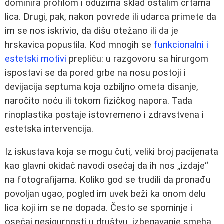
dominira profilom i oduzima sklad ostalim crtama
lica. Drugi, pak, nakon povrede ili udarca primete da
im se nos iskrivio, da dišu otežano ili da je
hrskavica popustila. Kod mnogih se
funkcionalni i
estetski motivi
prepliću: u razgovoru sa hirurgom
ispostavi se da pored grbe na nosu postoji i
devijacija septuma koja ozbiljno ometa disanje,
naročito noću ili tokom fizičkog napora. Tada
rinoplastika postaje istovremeno i zdravstvena i
estetska intervencija.
Iz iskustava koja se mogu čuti, veliki broj pacijenata
kao glavni okidač navodi osećaj da ih nos „izdaje“
na fotografijama. Koliko god se trudili da pronađu
povoljan ugao, pogled im uvek beži ka onom delu
lica koji im se ne dopada. Često se spominje i
osećaj nesigurnosti u društvu, izbegavanje smeha