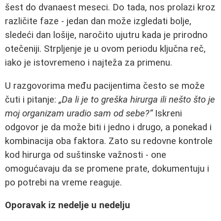
šest do dvanaest meseci. Do tada, nos prolazi kroz
različite faze - jedan dan može izgledati bolje,
sledeći dan lošije, naročito ujutru kada je prirodno
otečeniji. Strpljenje je u ovom periodu ključna reč,
iako je istovremeno i najteža za primenu.
U razgovorima među pacijentima često se može
čuti i pitanje:
„Da li je to greška hirurga ili nešto što je
moj organizam uradio sam od sebe?“
Iskreni
odgovor je da može biti i jedno i drugo, a ponekad i
kombinacija oba faktora. Zato su redovne kontrole
kod hirurga od suštinske važnosti - one
omogućavaju da se promene prate, dokumentuju i
po potrebi na vreme reaguje.
Oporavak iz nedelje u nedelju