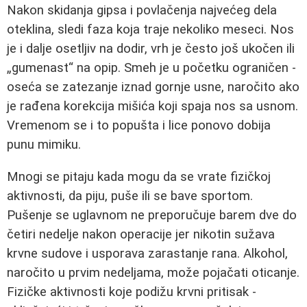
Nakon skidanja gipsa i povlačenja najvećeg dela
oteklina, sledi faza koja traje nekoliko meseci. Nos
je i dalje osetljiv na dodir, vrh je često još ukočen ili
„gumenast“ na opip. Smeh je u početku ograničen -
oseća se zatezanje iznad gornje usne, naročito ako
je rađena korekcija mišića koji spaja nos sa usnom.
Vremenom se i to popušta i lice ponovo dobija
punu mimiku.
Mnogi se pitaju kada mogu da se vrate fizičkoj
aktivnosti, da piju, puše ili se bave sportom.
Pušenje se uglavnom ne preporučuje barem dve do
četiri nedelje nakon operacije jer nikotin sužava
krvne sudove i usporava zarastanje rana. Alkohol,
naročito u prvim nedeljama, može pojačati oticanje.
Fizičke aktivnosti koje podižu krvni pritisak -