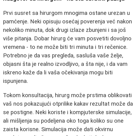
Prvi susret sa hirurgom mnogima ostane urezan u
pamćenje. Neki opisuju osećaj poverenja već nakon
nekoliko minuta, dok drugi izlaze zbunjeni i sa još
više pitanja. Dobar hirurg će vam posvetiti dovoljno
vremena - to ne može biti tri minuta i tri rečenice.
Potrebno je da vas pregleda, sasluša vaše želje,
objasni šta je realno izvodljivo, a šta nije, i da vam
iskreno kaže da li vaša očekivanja mogu biti
ispunjena.
Tokom konsultacija, hirurg može prstima oblikovati
vaš nos pokazujući otprilike kakav rezultat može da
se postigne. Neki koriste i kompjuterske simulacije,
ali mišljenja su podeljena oko toga koliko su one
zaista korisne. Simulacija može dati okvirnu