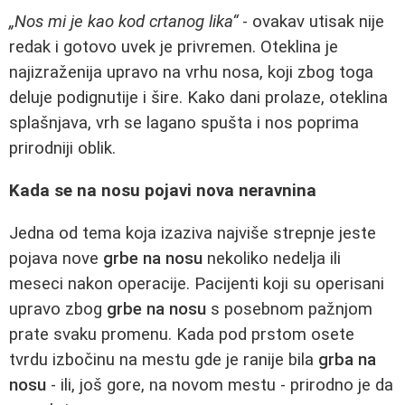
„Nos mi je kao kod crtanog lika“
- ovakav utisak nije
redak i gotovo uvek je privremen. Oteklina je
najizraženija upravo na vrhu nosa, koji zbog toga
deluje podignutije i šire. Kako dani prolaze, oteklina
splašnjava, vrh se lagano spušta i nos poprima
prirodniji oblik.
Kada se na nosu pojavi nova neravnina
Jedna od tema koja izaziva najviše strepnje jeste
pojava nove
grbe na nosu
nekoliko nedelja ili
meseci nakon operacije. Pacijenti koji su operisani
upravo zbog
grbe na nosu
s posebnom pažnjom
prate svaku promenu. Kada pod prstom osete
tvrdu izbočinu na mestu gde je ranije bila
grba na
nosu
- ili, još gore, na novom mestu - prirodno je da