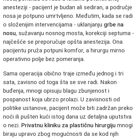
anesteziji - pacijent je budan ali sediran, a područje
nosa je potpuno umrtvljeno. Međutim, kada se radi
o složenijim intervencijama - uklanjanju
grbe na
nosu
, sužavanju nosnog mosta, korekciji septuma -
najčešće se preporučuje opšta anestezija. Ona
pacijentu pruža potpuni komfor, a hirurgu mirno
operativno polje bez pomeranja.
Sama operacija obično traje između jednog i tri
sata, zavisno od toga šta se sve radi. Nakon
buđenja, mnogi opisuju blagu zbunjenost i
pospanost koja ubrzo prolazi. U zavisnosti od
politike ustanove, pacijent može biti zadržan preko
noći ili pušten kući istog dana uz detaljna uputstva
o nezi.
Privatnu kliniku za plastičnu hirurgiju
mnogi
biraju upravo zbog mogućnosti da se kod njih