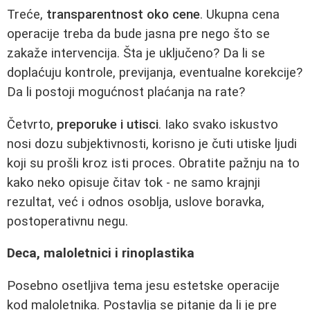
Treće,
transparentnost oko cene
. Ukupna cena
operacije treba da bude jasna pre nego što se
zakaže intervencija. Šta je uključeno? Da li se
doplaćuju kontrole, previjanja, eventualne korekcije?
Da li postoji mogućnost plaćanja na rate?
Četvrto,
preporuke i utisci
. Iako svako iskustvo
nosi dozu subjektivnosti, korisno je čuti utiske ljudi
koji su prošli kroz isti proces. Obratite pažnju na to
kako neko opisuje čitav tok - ne samo krajnji
rezultat, već i odnos osoblja, uslove boravka,
postoperativnu negu.
Deca, maloletnici i rinoplastika
Posebno osetljiva tema jesu estetske operacije
kod maloletnika. Postavlja se pitanje da li je pre