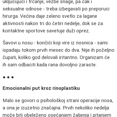
uključujući i trčanje, vežbe snage, pa čak i
seksualne odnose - treba izbegavati po preporuci
hirurga. Većina daje zeleno svetlo za lagane
aktivnosti nakon tri do četiri nedelje, dok se za
kontaktne sportove savetuje duži oprez.
Šavovi u nosu - končići koji vire iz nosnica - sami
ispadaju tokom prvih mesec do dva. Nije ih poželjno
čupati, koliko god delovali iritantno. Organizam će
ih sam odbaciti kada rana dovoljno zaraste.
● ● ●
Emocionalni put kroz rinoplastiku
Malo se govori o psihološkoj strani operacije nosa,
a ona je izuzetno značajna. Prvih nekoliko nedelja
može biti obeleženo osećanjem žaljenja i pitanjem