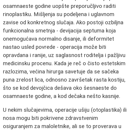
osamnaeste godine uopšte preporučljivo raditi
rinoplastiku. Mišljenja su podeljena i uglavnom
zavise od konkretnog slučaja. Ako postoji ozbiljna
funkcionalna smetnja - devijacija septuma koja
onemogućava normalno disanje, ili deformitet
nastao usled povrede - operacija može biti
opravdana i ranije, uz saglasnost roditelja i pažljivu
medicinsku procenu. Kada je reč o čisto estetskim
razlozima, većina hirurga savetuje da se sačeka
puna zrelost lica, odnosno završetak rasta kostiju,
što se kod devojčica dešava oko šesnaeste do
osamnaeste godine, a kod dečaka nešto kasnije.
U nekim slučajevima, operacije ušiju (otoplastika) ili
nosa mogu biti pokrivene zdravstvenim
osiguranjem za maloletnike, ali se to proverava u