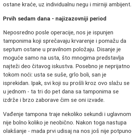
ostane kraće, uz individualnu negu i mirniji ambijent.
Prvih sedam dana - najizazovniji period
Neposredno posle operacije, nos je ispunjen
tamponima koji sprečavaju krvarenje i pomažu da
septum ostane u pravilnom položaju. Disanje je
moguće samo na usta, što mnogima predstavlja
najteži deo čitavog iskustva. Posebno je neprijatno
tokom noći: usta se suše, grlo boli, san je
isprekidan. Ipak, svi koji su prošli kroz ovo slažu se
u jednom - ta tri do pet dana sa tamponima se
izdrže i brzo zaborave čim se oni izvade.
Vađenje tampona traje nekoliko sekundi i uglavnom
nije bolno koliko je neobično. Nakon toga nastupa
olakšanje - mada prvi udisaj na nos još nije potpuno