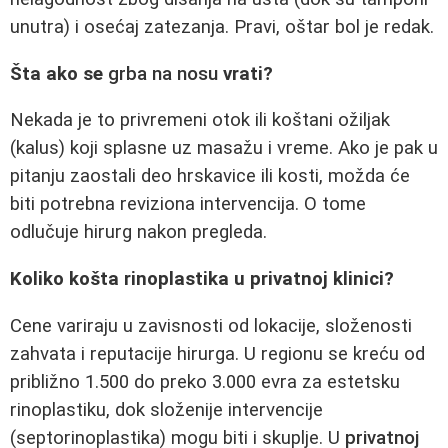
unutra) i osećaj zatezanja. Pravi, oštar bol je redak.
Šta ako se
grba na nosu
vrati?
Nekada je to privremeni otok ili koštani ožiljak
(kalus) koji splasne uz masažu i vreme. Ako je pak u
pitanju zaostali deo hrskavice ili kosti, možda će
biti potrebna reviziona intervencija. O tome
odlučuje hirurg nakon pregleda.
Koliko košta rinoplastika u privatnoj klinici?
Cene variraju u zavisnosti od lokacije, složenosti
zahvata i reputacije hirurga. U regionu se kreću od
približno 1.500 do preko 3.000 evra za estetsku
rinoplastiku, dok složenije intervencije
(septorinoplastika) mogu biti i skuplje. U
privatnoj