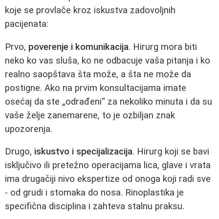
koje se provlače kroz iskustva zadovoljnih
pacijenata:
Prvo,
poverenje i komunikacija
. Hirurg mora biti
neko ko vas sluša, ko ne odbacuje vaša pitanja i ko
realno saopštava šta može, a šta ne može da
postigne. Ako na prvim konsultacijama imate
osećaj da ste „odrađeni“ za nekoliko minuta i da su
vaše želje zanemarene, to je ozbiljan znak
upozorenja.
Drugo,
iskustvo i specijalizacija
. Hirurg koji se bavi
isključivo ili pretežno operacijama lica, glave i vrata
ima drugačiji nivo ekspertize od onoga koji radi sve
- od grudi i stomaka do nosa. Rinoplastika je
specifična disciplina i zahteva stalnu praksu.