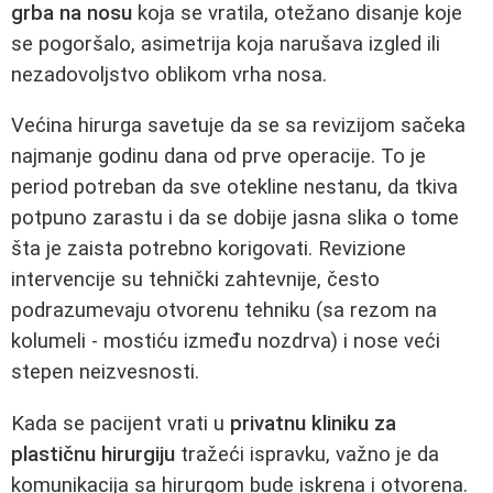
grba na nosu
koja se vratila, otežano disanje koje
se pogoršalo, asimetrija koja narušava izgled ili
nezadovoljstvo oblikom vrha nosa.
Većina hirurga savetuje da se sa revizijom sačeka
najmanje godinu dana od prve operacije. To je
period potreban da sve otekline nestanu, da tkiva
potpuno zarastu i da se dobije jasna slika o tome
šta je zaista potrebno korigovati. Revizione
intervencije su tehnički zahtevnije, često
podrazumevaju otvorenu tehniku (sa rezom na
kolumeli - mostiću između nozdrva) i nose veći
stepen neizvesnosti.
Kada se pacijent vrati u
privatnu kliniku za
plastičnu hirurgiju
tražeći ispravku, važno je da
komunikacija sa hirurgom bude iskrena i otvorena.