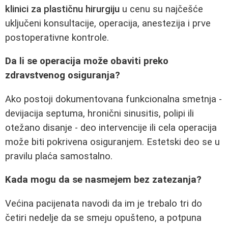
klinici za plastičnu hirurgiju
u cenu su najčešće
uključeni konsultacije, operacija, anestezija i prve
postoperativne kontrole.
Da li se operacija može obaviti preko
zdravstvenog osiguranja?
Ako postoji dokumentovana funkcionalna smetnja -
devijacija septuma, hronični sinusitis, polipi ili
otežano disanje - deo intervencije ili cela operacija
može biti pokrivena osiguranjem. Estetski deo se u
pravilu plaća samostalno.
Kada mogu da se nasmejem bez zatezanja?
Većina pacijenata navodi da im je trebalo tri do
četiri nedelje da se smeju opušteno, a potpuna