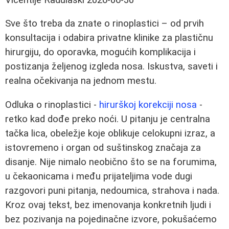
Sve što treba da znate o rinoplastici – od prvih
konsultacija i odabira privatne klinike za plastičnu
hirurgiju, do oporavka, mogućih komplikacija i
postizanja željenog izgleda nosa. Iskustva, saveti i
realna očekivanja na jednom mestu.
Odluka o rinoplastici -
hirurškoj korekciji nosa
-
retko kad dođe preko noći. U pitanju je centralna
tačka lica, obeležje koje oblikuje celokupni izraz, a
istovremeno i organ od suštinskog značaja za
disanje. Nije nimalo neobično što se na forumima,
u čekaonicama i među prijateljima vode dugi
razgovori puni pitanja, nedoumica, strahova i nada.
Kroz ovaj tekst, bez imenovanja konkretnih ljudi i
bez pozivanja na pojedinačne izvore, pokušaćemo