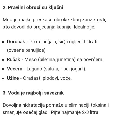
2. Pravilni obroci su ključni
Mnoge majke preskaču obroke zbog zauzetosti,
što dovodi do prejedanja kasnije. Idealno je:
Dorucak
- Proteini (jaja, sir) i ugljeni hidrati
(ovsene pahuljice).
Ručak
- Meso (piletina, junetina) sa povrćem.
Večera
- Lagano (salata, riba, jogurt).
Užine
- Orašasti plodovi, voće.
3. Voda je najbolji saveznik
Dovoljna hidratacija pomaže u eliminaciji toksina i
smanjuje osećaj gladi. Pijte najmanje 2-3 litra