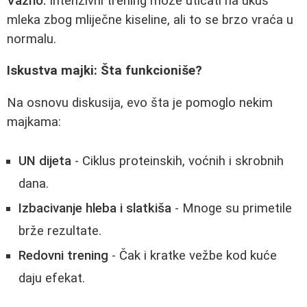
Važno:
Intenzivni trening može uticati na ukus
mleka zbog mliječne kiseline, ali to se brzo vraća u
normalu.
Iskustva majki: Šta funkcioniše?
Na osnovu diskusija, evo šta je pomoglo nekim
majkama:
UN dijeta
- Ciklus proteinskih, voćnih i skrobnih
dana.
Izbacivanje hleba i slatkiša
- Mnoge su primetile
brže rezultate.
Redovni trening
- Čak i kratke vežbe kod kuće
daju efekat.