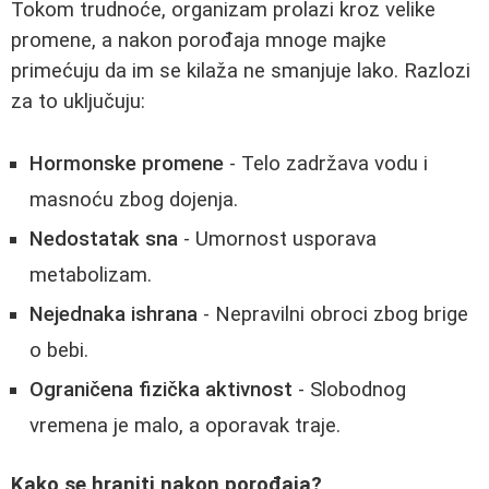
Tokom trudnoće, organizam prolazi kroz velike
promene, a nakon porođaja mnoge majke
primećuju da im se kilaža ne smanjuje lako. Razlozi
za to uključuju:
Hormonske promene
- Telo zadržava vodu i
masnoću zbog dojenja.
Nedostatak sna
- Umornost usporava
metabolizam.
Nejednaka ishrana
- Nepravilni obroci zbog brige
o bebi.
Ograničena fizička aktivnost
- Slobodnog
vremena je malo, a oporavak traje.
Kako se hraniti nakon porođaja?