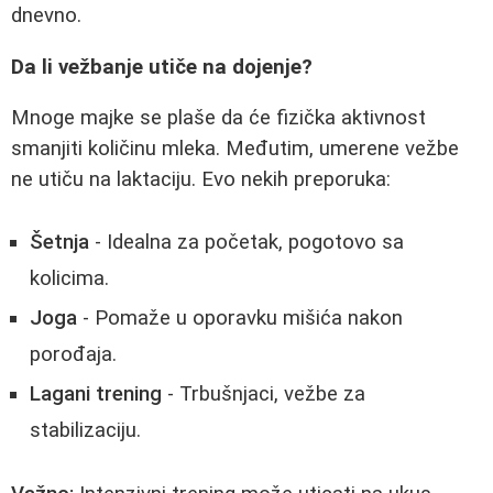
dnevno.
Da li vežbanje utiče na dojenje?
Mnoge majke se plaše da će fizička aktivnost
smanjiti količinu mleka. Međutim, umerene vežbe
ne utiču na laktaciju. Evo nekih preporuka:
Šetnja
- Idealna za početak, pogotovo sa
kolicima.
Joga
- Pomaže u oporavku mišića nakon
porođaja.
Lagani trening
- Trbušnjaci, vežbe za
stabilizaciju.