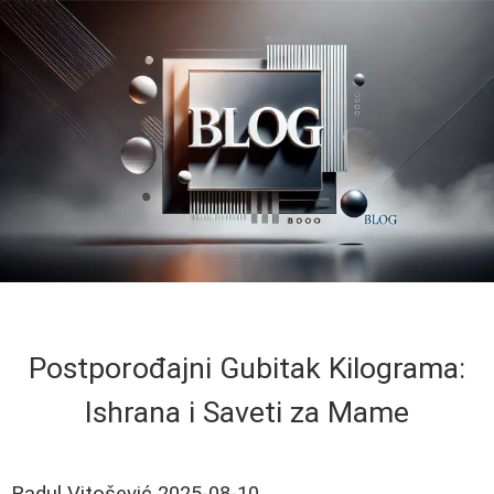
Postporođajni Gubitak Kilograma:
Ishrana i Saveti za Mame
Radul Vitošević
2025-08-10