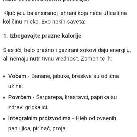
Ključ je u balansiranoj ishrani koja neće uticati na
količinu mleka. Evo nekih saveta:
1. Izbegavajte prazne kalorije
Slastići, belo brašno i gazirani sokovi daju energiju,
ali nemaju nutritivnu vrednost. Zamenite ih:
Voćem
- Banane, jabuke, breskve su odlična
užina.
Povrćem
- Šargarepa, krastavci, paprika su
zdravi grickalici.
Integralnim proizvodima
- Hleb od ovsenih
pahuljica, pirinač, proja.