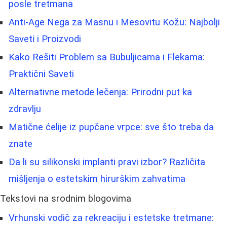
posle tretmana
Anti-Age Nega za Masnu i Mesovitu Kožu: Najbolji
Saveti i Proizvodi
Kako Rešiti Problem sa Bubuljicama i Flekama:
Praktični Saveti
Alternativne metode lečenja: Prirodni put ka
zdravlju
Matične ćelije iz pupčane vrpce: sve što treba da
znate
Da li su silikonski implanti pravi izbor? Različita
mišljenja o estetskim hirurškim zahvatima
Tekstovi na srodnim blogovima
Vrhunski vodič za rekreaciju i estetske tretmane: