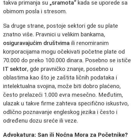
takva primanja su
„sramota“
kada se uporede sa
obimom posla i stresom.
Sa druge strane, postoje sektori gde su plate
znatno više. Pravnici u velikim bankama,
osiguravajućim društvima
ili renomiranim
korporacijama mogu očekivati početne plate od
70.000 do preko 100.000 dinara. Posebno se ističe
IT sektor
, gde pravničko znanje, posebno u
oblastima kao što je zaštita ličnih podataka i
intelektualna svojina, može biti dobro plaćeno,
često prelazeći 1.000 evra mesečno. Međutim,
ulazak u takve firme zahteva specifično iskustvo,
odlično poznavanje engleskog jezika i često i
određenu dozu sreće ili veze.
Advokatura: San ili Noćna Mora za Početnike?