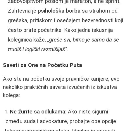
zadovoljstvom poslom je maraton, a ne sprint.
Zahtevna je
psihološka borba
sa strahom od
grešaka, pritiskom i osećajem bezvrednosti koji
često prate početnike. Kako jedna iskusnija
koleginica kaže,
„greše svi, bitno je samo da se
trudiš i logički razmišljaš“
.
Saveti za One na Početku Puta
Ako ste na početku svoje pravničke karijere, evo
nekoliko praktičnih saveta izvučenih iz iskustva
kolega:
Ne žurite sa odlukama:
Ako niste sigurni
između suda i advokature, probajte obe opcije