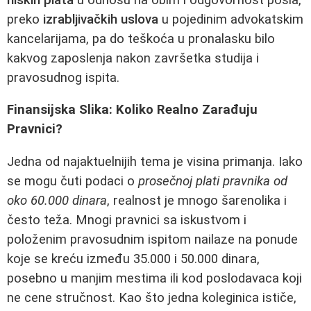
preko
izrabljivačkih uslova
u pojedinim advokatskim
kancelarijama, pa do teškoća u pronalasku bilo
kakvog zaposlenja nakon završetka studija i
pravosudnog ispita.
Finansijska Slika: Koliko Realno Zarađuju
Pravnici?
Jedna od najaktuelnijih tema je visina primanja. Iako
se mogu čuti podaci o
prosečnoj plati pravnika od
oko 60.000 dinara
, realnost je mnogo šarenolika i
često teža. Mnogi pravnici sa iskustvom i
položenim pravosudnim ispitom nailaze na ponude
koje se kreću između 35.000 i 50.000 dinara,
posebno u manjim mestima ili kod poslodavaca koji
ne cene stručnost. Kao što jedna koleginica ističe,