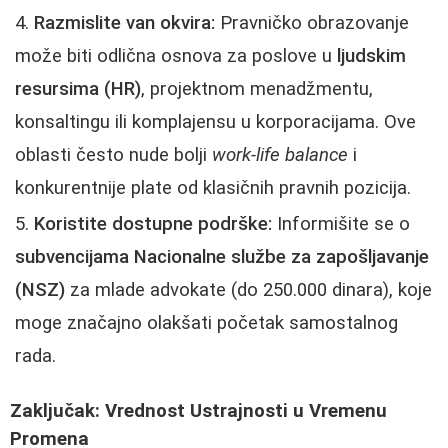
Razmislite van okvira:
Pravničko obrazovanje
može biti odlična osnova za poslove u
ljudskim
resursima (HR)
, projektnom menadžmentu,
konsaltingu ili komplajensu u korporacijama. Ove
oblasti često nude bolji
work-life balance
i
konkurentnije plate od klasičnih pravnih pozicija.
Koristite dostupne podrške:
Informišite se o
subvencijama Nacionalne službe za zapošljavanje
(NSZ)
za mlade advokate (do 250.000 dinara), koje
moge značajno olakšati početak samostalnog
rada.
Zaključak: Vrednost Ustrajnosti u Vremenu
Promena