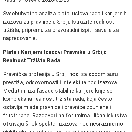
Sveobuhvatna analiza plata, uslova rada i karijernih
izazova za pravnice u Srbiji. Istražite realnost
tržišta, pripremu za pravosudni ispit i savete za
napredovanje.
Plate i Karijerni Izazovi Pravnika u Srbiji:
Realnost Tržišta Rada
Pravnička profesija u Srbiji nosi sa sobom auru
prestiža, odgovornosti i intelektualnog izazova.
Međutim, iza fasade stabilne karijere krije se
kompleksna realnost tržišta rada, koja često
ostavlja mlade pravnice i pravnice zbunjene i
frustrirane. Razgovori na forumima i lična iskustva
otkrivaju širok spektar izazova - od
nesrazmerno
niskih plata
u odnosu na obim i odgovornost posla,