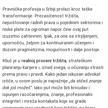
Pravnička profesija u Srbiji prolazi kroz teške
transformacije. Prezasíćenost tržišta,
nepoštovanje radnih prava u pojedinim sektorima i
niske plate za ogroman napor čine ovaj put
izuzetno zahtevnim. Ipak, za one sa strpljenjem,
upornošću, željom za kontinuiranim učenjem i
dozom pragmatizma, mogućnosti i dalje postoje.
Kliuč je u
realnoj proceni tržišta
, strateškom
planiranju karijere i, iznad svega, u očuvanju strasti
prema pravu i pravdi. Kako jedan iskusan advokat
ističe, u ovom poslu je najvažnije
„da stičeš znanje
dok još možeš“
. Iako put može biti krivudav i
ispunjen razočarenjima, znanje, profesionalni
integritet i mreža kontakata koje se grade