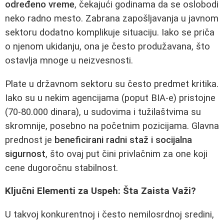
određeno vreme
, čekajući godinama da se oslobodi
neko radno mesto. Zabrana zapošljavanja u javnom
sektoru dodatno komplikuje situaciju. Iako se priča
o njenom ukidanju, ona je često produžavana, što
ostavlja mnoge u neizvesnosti.
Plate u državnom sektoru su često predmet kritika.
Iako su u nekim agencijama (poput BIA-e) pristojne
(70-80.000 dinara), u sudovima i tužilaštvima su
skromnije, posebno na početnim pozicijama. Glavna
prednost je
beneficirani radni staž i socijalna
sigurnost
, što ovaj put čini privlačnim za one koji
cene dugoročnu stabilnost.
Ključni Elementi za Uspeh: Šta Zaista Važi?
U takvoj konkurentnoj i često nemilosrdnoj sredini,