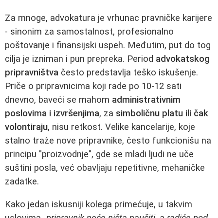
Za mnoge, advokatura je vrhunac pravničke karijere
- sinonim za samostalnost, profesionalno
poštovanje i finansijski uspeh. Međutim, put do tog
cilja je izniman i pun prepreka. Period
advokatskog
pripravništva
često predstavlja teško iskušenje.
Priče o pripravnicima koji rade po 10-12 sati
dnevno, baveći se mahom
administrativnim
poslovima i izvršenjima
, za
simboličnu platu ili čak
volontiraju
, nisu retkost. Velike kancelarije, koje
stalno traže nove pripravnike, često funkcionišu na
principu "proizvodnje", gde se mladi ljudi ne uče
suštini posla, već obavljaju repetitivne, mehaničke
zadatke.
Kako jedan iskusniji kolega primećuje, u takvim
uslovima
„pripravnik neće ništa naučiti, a radiće pod