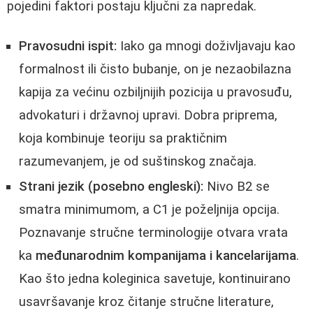
pojedini faktori postaju ključni za napredak.
Pravosudni ispit:
Iako ga mnogi doživljavaju kao
formalnost ili čisto bubanje, on je nezaobilazna
kapija za većinu ozbiljnijih pozicija u pravosuđu,
advokaturi i državnoj upravi. Dobra priprema,
koja kombinuje teoriju sa praktičnim
razumevanjem, je od suštinskog značaja.
Strani jezik (posebno engleski):
Nivo B2 se
smatra minimumom, a C1 je poželjnija opcija.
Poznavanje stručne terminologije otvara vrata
ka
međunarodnim kompanijama i kancelarijama
.
Kao što jedna koleginica savetuje, kontinuirano
usavršavanje kroz čitanje stručne literature,