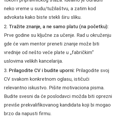
tokom pripravničkog staža. Idealno je odraditi
neko vreme u sudu/tužilaštvu, a zatim kod
advokata kako biste stekli širu sliku.
Tražite znanje, a ne samo platu (na početku):
Prve godine su ključne za učenje. Rad u okruženju
gde će vam mentor preneti znanje može biti
vrednije od nešto veće plate u „fabričkim“
uslovima velikih kancelarija.
Prilagodite CV i budite uporni:
Prilagodite svoj
CV svakom konkretnom oglasu, ističući
relevantno iskustvo. Pišite motivaciona pisma.
Budite svesni da će poslodavci možda biti oprezni
previše prekvalifikovanog kandidata koji bi mogao
brzo da napusti firmu.