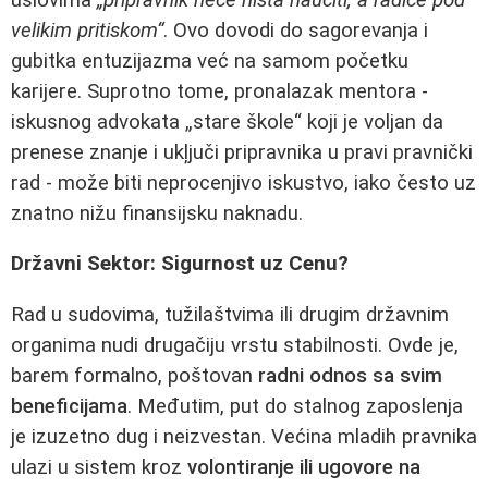
velikim pritiskom“
. Ovo dovodi do sagorevanja i
gubitka entuzijazma već na samom početku
karijere. Suprotno tome, pronalazak mentora -
iskusnog advokata „stare škole“ koji je voljan da
prenese znanje i ukļjuči pripravnika u pravi pravnički
rad - može biti neprocenjivo iskustvo, iako često uz
znatno nižu finansijsku naknadu.
Državni Sektor: Sigurnost uz Cenu?
Rad u sudovima, tužilaštvima ili drugim državnim
organima nudi drugačiju vrstu stabilnosti. Ovde je,
barem formalno, poštovan
radni odnos sa svim
beneficijama
. Međutim, put do stalnog zaposlenja
je izuzetno dug i neizvestan. Većina mladih pravnika
ulazi u sistem kroz
volontiranje ili ugovore na