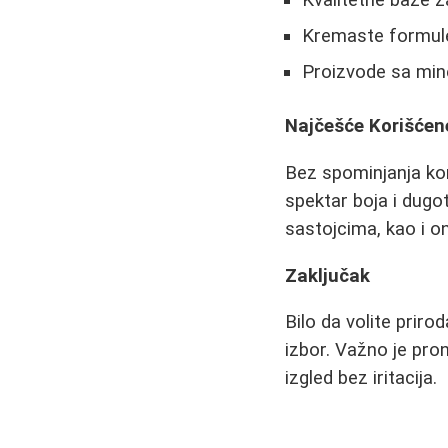
Kremaste formule
Proizvode sa mine
Najčešće Korišćen
Bez spominjanja kon
spektar boja i dugo
sastojcima, kao i o
Zaključak
Bilo da volite priro
izbor. Važno je pron
izgled bez iritacija.