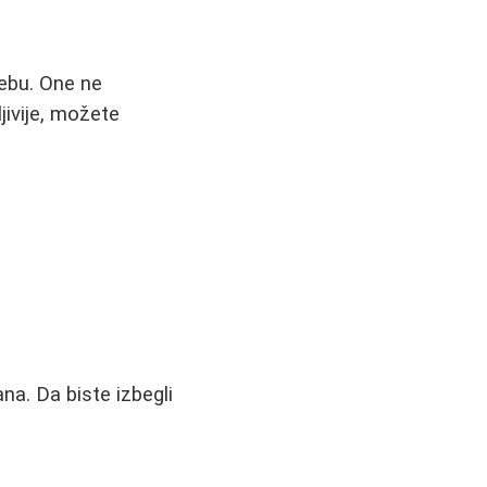
rebu. One ne
ljivije, možete
na. Da biste izbegli