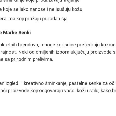
 koje se lako nanose i ne isušuju kožu
ralima koji pružaju prirodan sjaj
e Marke Senki
kretnih brendova, mnoge korisnice preferiraju kozmeti
trajnost. Neki od omiljenih izbora uključuju proizvode 
ne sa prirodnim prelivima.
dan izgled ili kreativno šminkanje, pastelne senke za oč
aći proizvode koji odgovaraju vašoj koži i stilu, kako b