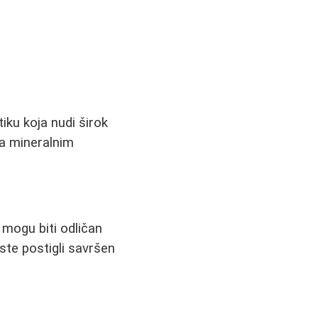
ku koja nudi širok
sa mineralnim
i mogu biti odličan
iste postigli savršen