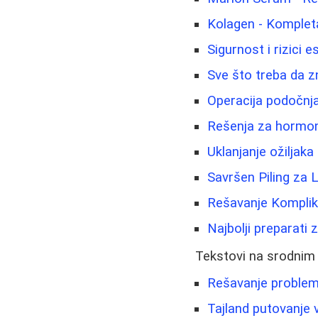
Kolagen - Kompleta
Sigurnost i rizici e
Sve što treba da 
Operacija podočnja
Rešenja za hormons
Uklanjanje ožiljaka 
Savršen Piling za 
Rešavanje Komplik
Najbolji preparati 
Tekstovi na srodnim
Rešavanje problema
Tajland putovanje 