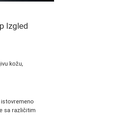
p Izgled
jivu kožu,
a istovremeno
e sa različitim