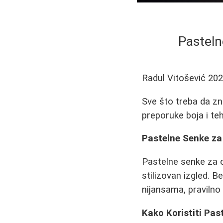
Pasteln
Radul Vitošević
202
Sve što treba da zna
preporuke boja i te
Pastelne Senke za 
Pastelne senke za o
stilizovan izgled. B
nijansama, pravilno 
Kako Koristiti Pa