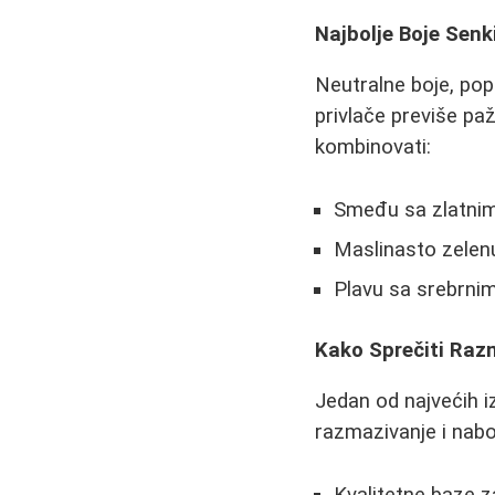
Najbolje Boje Senki
Neutralne boje, pop
privlače previše pažn
kombinovati:
Smeđu sa zlatnim
Maslinasto zelen
Plavu sa srebrni
Kako Sprečiti Raz
Jedan od najvećih iz
razmazivanje i nabo
Kvalitetne baze z