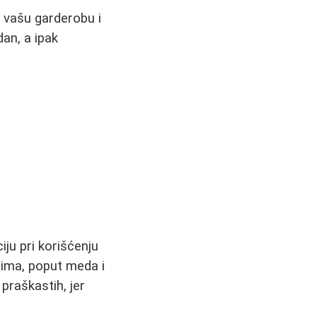
 u vašu garderobu i
dan, a ipak
ju pri korišćenju
cima, poput meda i
praškastih, jer