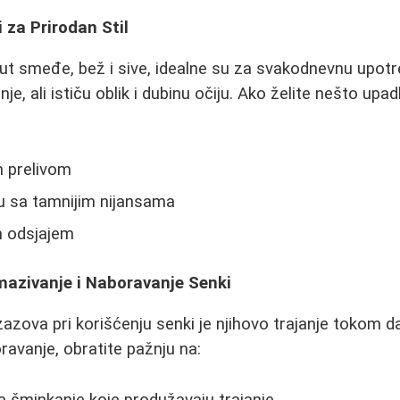
 za Prirodan Stil
ut smeđe, bež i sive, idealne su za svakodnevnu upot
je, ali ističu oblik i dubinu očiju. Ako želite nešto upad
 prelivom
u sa tamnijim nijansama
m odsjajem
mazivanje i Naboravanje Senki
azova pri korišćenju senki je njihovo trajanje tokom da
ravanje, obratite pažnju na:
a šminkanje koje produžavaju trajanje