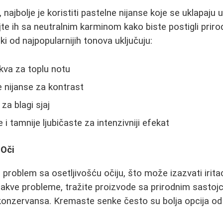
 najbolje je koristiti pastelne nijanse koje se uklapaju
jte ih sa neutralnim karminom kako biste postigli priro
eki od najpopularnijih tonova uključuju:
kva za toplu notu
 nijanse za kontrast
 za blagi sjaj
i tamnije ljubičaste za intenzivniji efekat
 Oči
roblem sa osetljivošću očiju, što može izazvati iritaci
akve probleme, tražite proizvode sa prirodnim sastoj
z konzervansa. Kremaste senke često su bolja opcija od 