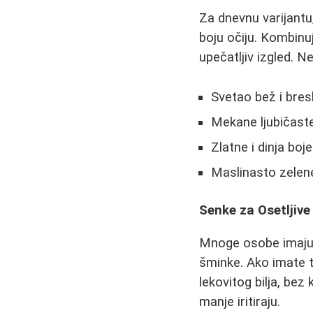
Za dnevnu varijantu,
boju očiju. Kombinu
upečatljiv izgled. N
Svetao bež i bres
Mekane ljubičaste
Zlatne i dinja boje
Maslinasto zelene 
Senke za Osetljive
Mnoge osobe imaju p
šminke. Ako imate t
lekovitog bilja, be
manje iritiraju.