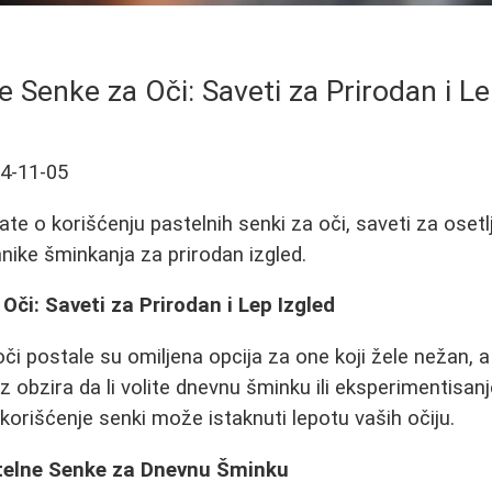
e Senke za Oči: Saveti za Prirodan i Le
4-11-05
te o korišćenju pastelnih senki za oči, saveti za osetl
hnike šminkanja za prirodan izgled.
Oči: Saveti za Prirodan i Lep Izgled
či postale su omiljena opcija za one koji žele nežan, 
ez obzira da li volite dnevnu šminku ili eksperimentisanj
korišćenje senki može istaknuti lepotu vaših očiju.
stelne Senke za Dnevnu Šminku