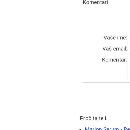
Komentari
Vaše ime:
Vaš email:
Komentar:
Pročitajte i...
Marion Serum - Rec