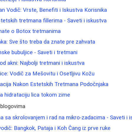
n Vodič: Vrste, Benefiti i Iskustva Korisnika
stetskih tretmana fillerima - Saveti i iskustva
znate o Botox tretmanima
ka: Sve što treba da znate pre zahvata
ke bubuljice - Saveti i tretmani
od akni: Najbolji tretmani i iskustva
Lice: Vodič za Mešovitu i Osetljivu Kožu
acija Nakon Estetskih Tretmana Podočnjaka
za hidrataciju lica tokom zime
 blogovima
 sa skrolovanjem i rad na mikro-zadacima - Saveti i i
vodič: Bangkok, Pataja i Koh Čang iz prve ruke