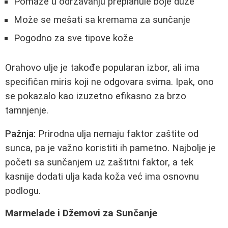
Pomaže u održavanju preplanule boje duže
Može se mešati sa kremama za sunčanje
Pogodno za sve tipove kože
Orahovo ulje je takođe popularan izbor, ali ima
specifičan miris koji ne odgovara svima. Ipak, ono
se pokazalo kao izuzetno efikasno za brzo
tamnjenje.
Pažnja:
Prirodna ulja nemaju faktor zaštite od
sunca, pa je važno koristiti ih pametno. Najbolje je
početi sa sunčanjem uz zaštitni faktor, a tek
kasnije dodati ulja kada koža već ima osnovnu
podlogu.
Marmelade i Džemovi za Sunčanje