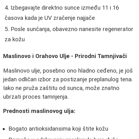
Izbegavajte direktno sunce između 11 i 16
časova kada je UV zračenje najjače
Posle sunčanja, obavezno nanesite regenerator
za kožu
Maslinovo i Orahovo Ulje - Prirodni Tamnjivači
Maslinovo ulje, posebno ono hladno ceđeno, je još
jedan odličan izbor za postizanje preplanulog tena.
Iako ne pruža zaštitu od sunca, može znatno
ubrzati proces tamnjenja.
Prednosti maslinovog ulja:
Bogato antioksidansima koji štite kožu