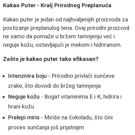
Kakao Puter - Kralj Prirodnog Preplanuća
Kakao puter je jedan od najhvaljenijih proizvoda za
postizanje preplanulog tena. Ovaj prirodni proizvod
ne samo da pomaže u bržem tamnjenju već i
neguje kožu, ostavljajući je mekom i hidriranom.
Zašto je kakao puter tako efikasan?
Intenzivira boju
- Prirodno privlači sunčeve
zrake, što dovodi do bržeg tamnjenja
Neguje kožu
- Bogat vitaminima E i K, hidrira i
hrani kožu
Prelepi miris
- Miriše na čokoladu, što čini
proces sunčanja još prijatnijim