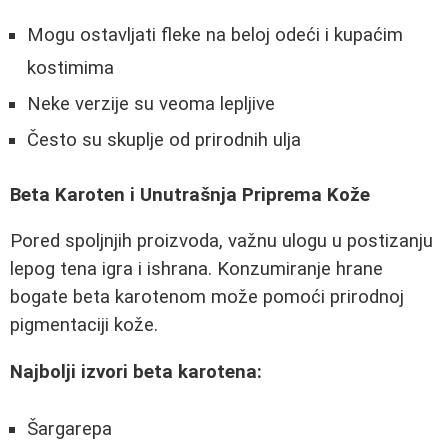
Mogu ostavljati fleke na beloj odeći i kupaćim
kostimima
Neke verzije su veoma lepljive
Često su skuplje od prirodnih ulja
Beta Karoten i Unutrašnja Priprema Kože
Pored spoljnjih proizvoda, važnu ulogu u postizanju
lepog tena igra i ishrana. Konzumiranje hrane
bogate beta karotenom može pomoći prirodnoj
pigmentaciji kože.
Najbolji izvori beta karotena:
Šargarepa