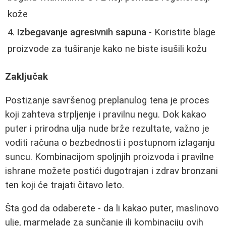
kože
Izbegavanje agresivnih sapuna
- Koristite blage
proizvode za tuširanje kako ne biste isušili kožu
Zaključak
Postizanje savršenog preplanulog tena je proces
koji zahteva strpljenje i pravilnu negu. Dok kakao
puter i prirodna ulja nude brže rezultate, važno je
voditi računa o bezbednosti i postupnom izlaganju
suncu. Kombinacijom spoljnjih proizvoda i pravilne
ishrane možete postići dugotrajan i zdrav bronzani
ten koji će trajati čitavo leto.
Šta god da odaberete - da li kakao puter, maslinovo
ulje, marmelade za sunčanje ili kombinaciju ovih