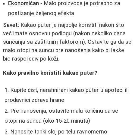
Ekonomičan
- Malo proizvoda je potrebno za
postizanje željenog efekta
Savet:
Kakao puter je najbolje koristiti nakon što
već imate osnovnu podlogu (nakon nekoliko dana
sunčanja sa zaštitnim faktorom). Ostavite ga da se
malo otopi na suncu pre nanošenja kako bi lakše
bio rasporediv po koži.
Kako pravilno koristiti kakao puter?
Kupite čist, nerafinirani kakao puter u apoteci ili
prodavnici zdrave hrane
Pre nanošenja, ostavite malu količinu da se
otopi na suncu (oko 15-20 minuta)
Nanesite tanki sloj po telu ravnomerno