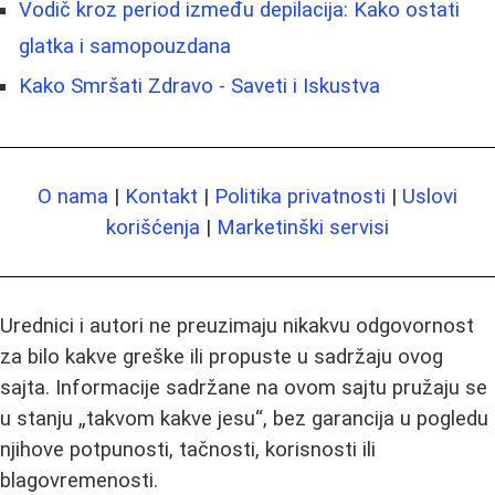
Vodič kroz period između depilacija: Kako ostati
glatka i samopouzdana
Kako Smršati Zdravo - Saveti i Iskustva
O nama
|
Kontakt
|
Politika privatnosti
|
Uslovi
korišćenja
|
Marketinški servisi
Urednici i autori ne preuzimaju nikakvu odgovornost
za bilo kakve greške ili propuste u sadržaju ovog
sajta. Informacije sadržane na ovom sajtu pružaju se
u stanju „takvom kakve jesu“, bez garancija u pogledu
njihove potpunosti, tačnosti, korisnosti ili
blagovremenosti.