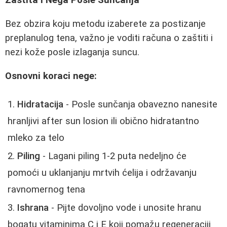
Zaštita i Nega Posle Sunčanja
Bez obzira koju metodu izaberete za postizanje
preplanulog tena, važno je voditi računa o zaštiti i
nezi kože posle izlaganja suncu.
Osnovni koraci nege:
Hidratacija
- Posle sunčanja obavezno nanesite
hranljivi after sun losion ili obično hidratantno
mleko za telo
Piling
- Lagani piling 1-2 puta nedeljno će
pomoći u uklanjanju mrtvih ćelija i održavanju
ravnomernog tena
Ishrana
- Pijte dovoljno vode i unosite hranu
bogatu vitaminima C i E koji pomažu regeneraciji