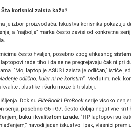
 Šta korisnici zaista kažu?
ma je izbor proizvođača. Iskustva korisnika pokazuju d
a, a "najbolja" marka često zavisi od konkretne serije 
a.
snicima često hvaljen, posebno zbog efikasnog
sistem
aptopovi rade tiho i da se ne pregrejavaju čak ni pri d
jama. "Moj laptop je ASUS i zaista je odličan," ističe je
hladenje odlično, kuler ni ne koristim"
. Međutim, neki kori
 kvalitet plastike i šarki može biti slabiji.
išljenja. Dok su
EliteBook
i
ProBook
serije visoko cenje
on serija, posebno G6 i G7
, često dobija negativne kriti
đenjem, buku i kvalitetom izrade
. "HP laptopovi su kat
lađenjem," navodi jedan iskustvo. Ipak, vlasnici pre