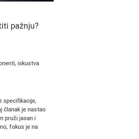
iti pažnju?
onenti, iskustva
 specifikacije,
j članak je nastao
m pruži jasan i
no, fokus je na