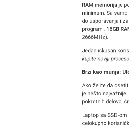
RAM memorija
je p
minimum
. Sa samo 
do usporavanja i za
programi,
16GB RAM
2666MHz).
Jedan iskusan koris
kupite noviji proceso
Brzi kao munja: U
Ako želite da osetit
je nešto najvažnije
pokretnih delova, č
Laptop sa SSD-om
celokupno korisničk