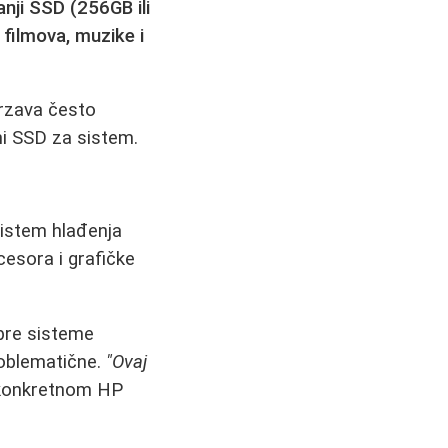
nji SSD (256GB ili
 filmova, muzike i
rzava često
vni SSD za sistem.
sistem hlađenja
esora i grafičke
bre sisteme
roblematične.
"Ovaj
 konkretnom HP