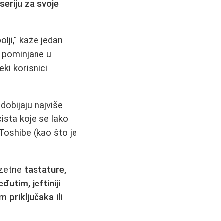
seriju za svoje
ji," kaže jedan
 pominjane u
eki korisnici
dobijaju najviše
cista koje se lako
 Toshibe (kao što je
zuzetne
tastature,
đutim, jeftiniji
 priključaka ili