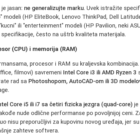
 je jasan:
ne generalizujte marku
. Uvek istražite specif
pro" modeli (HP EliteBook, Lenovo ThinkPad, Dell Latitu
"kucni" ili "enterteinment" modeli (HP Pavilion, neki ASU
 specifikacije, često na uštrb kvaliteta materijala.
esor (CPU) i memorija (RAM)
ormansama, procesor i RAM su kraljevska kombinacija
ffice, filmovi) savremeni
Intel Core i3 ili AMD Ryzen 3
s
rate rad sa
Photoshopom, AutoCAD-om ili 3D modelo
age.
ntel Core i5 ili i7 sa četiri fizicka jezgra (quad-core)
je
 takođe nude odlične performanse po povoljnijoj ceni. Z
Duo
nisu preporučljivi za kupovinu novog uređaja, jer s
ašnje zahteve softvera.