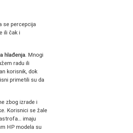
a se percepcija
ili čak i
a hlađenja
. Mnogi
užem radu ili
dan korisnik, dok
sni primetili su da
ne zbog izrade i
ke. Korisnici se žale
astrofa... imaju
mium HP modela su