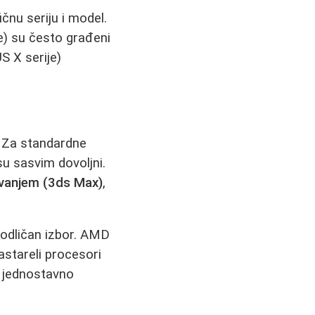
ičnu seriju i model.
de) su često građeni
S X serije)
. Za standardne
u sasvim dovoljni.
vanjem (3ds Max)
,
 odličan izbor. AMD
astareli procesori
u jednostavno