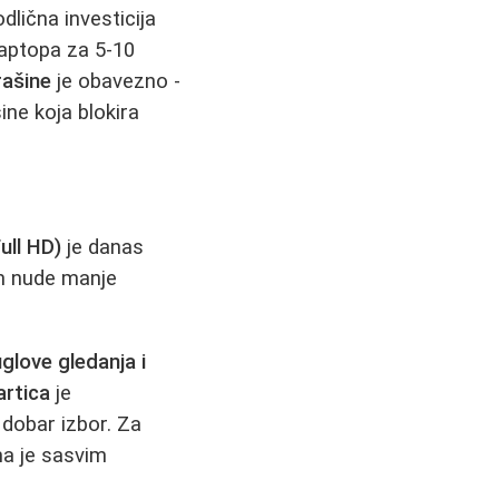
odlična investicija
laptopa za 5-10
rašine
je obavezno -
ne koja blokira
ull HD)
je danas
om nude manje
uglove gledanja i
artica
je
dobar izbor. Za
ma je sasvim