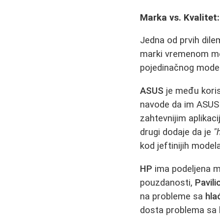
Marka vs. Kvalitet:
Jedna od prvih dile
marki vremenom menj
pojedinačnog model
ASUS
je među kori
navode da im ASUS l
zahtevnijim aplikaci
drugi dodaje da je
"
kod jeftinijih modela
HP
ima podeljena m
pouzdanosti,
Pavili
na probleme sa
hla
dosta problema sa h