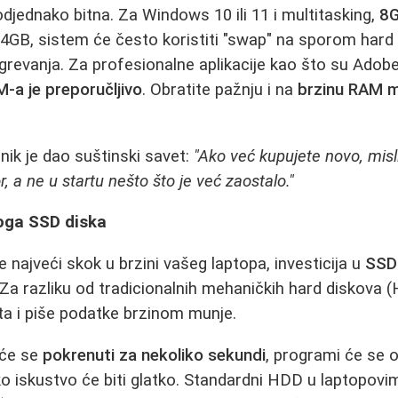
odjednako bitna. Za Windows 10 ili 11 i multitasking,
8G
4GB, sistem će često koristiti "swap" na sporom hard 
grevanja. Za profesionalne aplikacije kao što su Adobe 
-a je preporučljivo
. Obratite pažnju i na
brzinu RAM 
nik je dao suštinski savet:
"Ako već kupujete novo, misli
r, a ne u startu nešto što je već zaostalo."
loga SSD diska
e najveći skok u brzini vašeg laptopa, investicija u
SSD 
. Za razliku od tradicionalnih mehaničkih hard diskov
ita i piše podatke brzinom munje.
 će se
pokrenuti za nekoliko sekundi
, programi će se o
o iskustvo će biti glatko. Standardni HDD u laptopovi