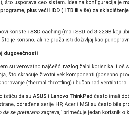
a), što usporava ceo sistem. Idealna konfiguracija je
ma
programe, plus veći HDD (1TB ili više) za skladištenje
ovi koriste i
SSD caching
(mali SSD od 8-32GB koji ub
što je korisno, ali ne pruža isti doživljaj kao punopra
roj dugovečnosti
jem
su verovatno najčešći razlog žalbi korisnika. Loš 
ja, što skraćuje životni vek komponenti (posebno proc
sporavanje (thermal throttling) i bučan rad ventilatora.
o ističu da su
ASUS i Lenovo ThinkPad
često imali do
strane, određene serije HP, Acer i MSI su često bile p
lo da se preterano zagreva,"
primećuje jedan korisnik o