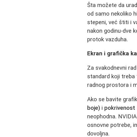
Šta možete da urad
od samo nekoliko h
stepeni, već štiti i
nakon godinu-dve ko
protok vazduha.
Ekran i grafička ka
Za svakodnevni rad 
standard koji treba 
radnog prostora i m
Ako se bavite grafi
boje)
i
pokrivenost 
neophodna. NVIDIA 
osnovne potrebe, in
dovoljna.