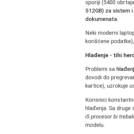
sporiji (5400 obrtaj
512GB) za sistem i 
dokumenata
.
Neki moderni laptop
korišćene podatke), 
Hlađenje - tihi he
Problemi sa
hlađen
dovodi do pregrevan
kartice), uzrokuje u
Korisnici konstantn
hlađenja. Sa druge 
i5 procesor bi treba
modelu.