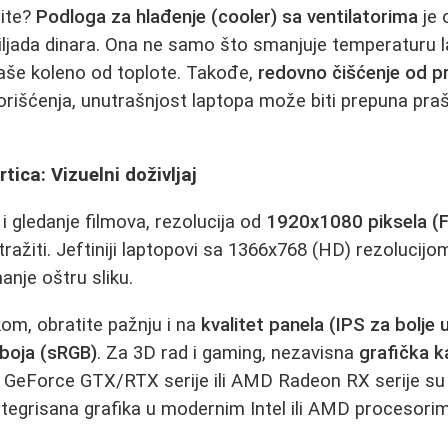
ite?
Podloga za hlađenje (cooler) sa ventilatorima
je 
iljada dinara. Ona ne samo što smanjuje temperaturu 
 vaše koleno od toplote. Takođe,
redovno čišćenje od p
rišćenja, unutrašnjost laptopa može biti prepuna praši
rtica: Vizuelni doživljaj
i gledanje filmova, rezolucija od
1920x1080 piksela (F
tražiti. Jeftiniji laptopovi sa 1366x768 (HD) rezolucij
anje oštru sliku.
kom, obratite pažnju i na
kvalitet panela (IPS za bolje 
boja (sRGB)
. Za 3D rad i gaming, nezavisna
grafička k
GeForce GTX/RTX serije ili AMD Radeon RX serije su 
tegrisana grafika u modernim Intel ili AMD procesori