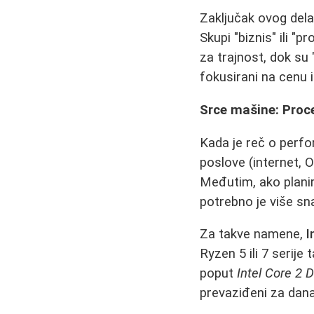
Zaključak ovog dela
Skupi "biznis" ili "
za trajnost, dok su 
fokusirani na cenu i
Srce mašine: Proc
Kada je reč o perf
poslove (internet, O
Međutim, ako plani
potrebno je više sn
Za takve namene,
I
Ryzen 5 ili 7 serije
poput
Intel Core 2 
prevaziđeni za dan