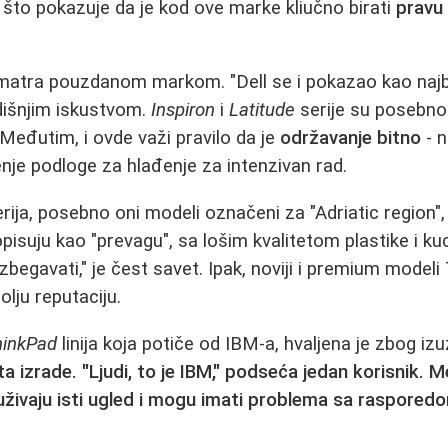
 što pokazuje da je kod ove marke kliučno birati
pravu 
atra pouzdanom markom. "Dell se i pokazao kao najbol
dišnjim iskustvom.
Inspiron
i
Latitude
serije su posebno
eđutim, i ovde važi pravilo da je
održavanje bitno
- n
nje podloge za hlađenje za intenzivan rad.
rija, posebno oni modeli označeni za "Adriatic region", 
h opisuju kao "prevagu", sa lošim kvalitetom plastike i ku
zbegavati," je čest savet. Ipak, noviji i premium modeli
bolju reputaciju.
hinkPad
linija koja potiče od IBM-a, hvaljena je zbog i
ta izrade. "Ljudi, to je IBM," podseća jedan korisnik. Me
živaju isti ugled i mogu imati problema sa rasporedom