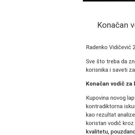
Konačan vo
Radenko Vidičević
Sve što treba da zn
korisnika i saveti z
Konačan vodič za k
Kupovina novog lapt
kontradiktorna isku
kao rezultat analize
koristan vodič kroz
kvalitetu, pouzdano