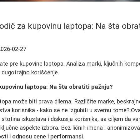
dič za kupovinu laptopa: Na šta obrat
2026-02-27
ate pre kupovine laptopa. Analiza marki, ključnih komp
a dugotrajno korišćenje.
upovinu laptopa: Na šta obratiti pažnju?
opa može biti prava dilema. Različite marke, beskrajne
stva korisnika - kako se ne izgubiti u svemu tome? Ova
 stotina iskustava i diskusija korisnika, sa ciljem da va
 ključne aspekte izbora. Bez ličnih imena i anonimizova
sti i odnosu cene i performansi
.