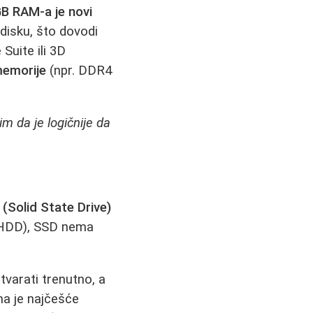
B RAM-a je novi
disku, što dovodi
Suite ili 3D
memorije
(npr. DDR4
m da je logičnije da
(Solid State Drive)
a (HDD), SSD nema
tvarati trenutno, a
ma je najčešće