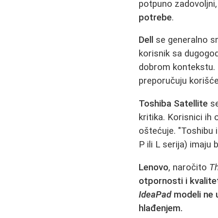
potpuno zadovoljni,
potrebe
.
Dell
se generalno sm
korisnik sa dugogo
dobrom kontekstu. M
preporučuju korišće
Toshiba Satellite
se
kritika. Korisnici i
oštećuje. "Toshibu i
P ili L serija) imaju 
Lenovo
, naročito
T
otpornosti i kvalite
IdeaPad
modeli ne u
hlađenjem.