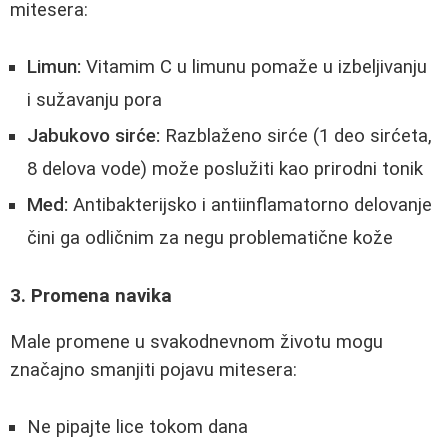
mitesera:
Limun:
Vitamim C u limunu pomaže u izbeljivanju
i sužavanju pora
Jabukovo sirće:
Razblaženo sirće (1 deo sirćeta,
8 delova vode) može poslužiti kao prirodni tonik
Med:
Antibakterijsko i antiinflamatorno delovanje
čini ga odličnim za negu problematične kože
3. Promena navika
Male promene u svakodnevnom životu mogu
značajno smanjiti pojavu mitesera:
Ne pipajte lice tokom dana