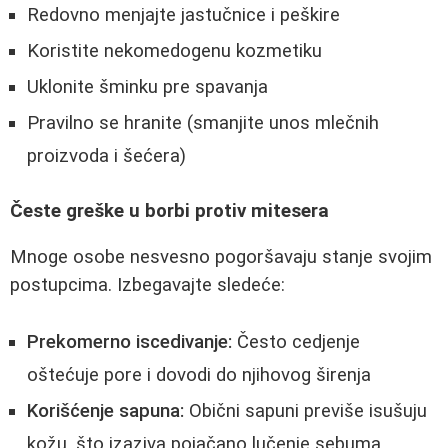
Redovno menjajte jastučnice i peškire
Koristite nekomedogenu kozmetiku
Uklonite šminku pre spavanja
Pravilno se hranite (smanjite unos mlečnih
proizvoda i šećera)
Česte greške u borbi protiv mitesera
Mnoge osobe nesvesno pogoršavaju stanje svojim
postupcima. Izbegavajte sledeće:
Prekomerno iscedivanje:
Često cedjenje
oštećuje pore i dovodi do njihovog širenja
Korišćenje sapuna:
Obični sapuni previše isušuju
kožu, što izaziva pojačano lučenje sebuma