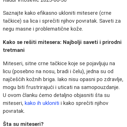
Saznajte kako efikasno ukloniti mitesere (crne
tačkice) sa lica i sprečiti njihov povratak. Saveti za
negu masne i problematične kože.
Kako se rešiti mitesera: Najbolji saveti i prirodni
tretmani
Miteseri, sitne crne tačkice koje se pojavljuju na
licu (posebno na nosu, bradi i čelu), jedna su od
najčešćih kožnih briga. Iako nisu opasni po zdravlje,
mogu biti frustrirajući i uticati na samopouzdanje.
U ovom članku ćemo detaljno objasniti šta su
miteseri,
kako ih ukloniti
i kako sprečiti njihov
povratak.
Šta su miteseri?