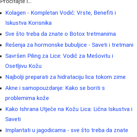
Pročitajte i...
Kolagen - Kompletan Vodič: Vrste, Benefiti i
Iskustva Korisnika
Sve što treba da znate o Botox tretmanima
Rešenja za hormonske bubuljice - Saveti i tretmani
Savršen Piling za Lice: Vodič za Mešovitu i
Osetljivu Kožu
Najbolji preparati za hidrataciju lica tokom zime
Akne i samopouzdanje: Kako se boriti s
problemima kože
Kako Ishrana Utječe na Kožu Lica: Lična Iskustva i
Saveti
Implantati u jagodicama - sve što treba da znate