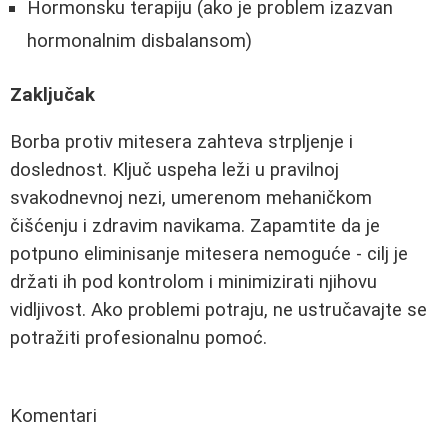
Hormonsku terapiju (ako je problem izazvan
hormonalnim disbalansom)
Zaključak
Borba protiv mitesera zahteva strpljenje i
doslednost. Ključ uspeha leži u pravilnoj
svakodnevnoj nezi, umerenom mehaničkom
čišćenju i zdravim navikama. Zapamtite da je
potpuno eliminisanje mitesera nemoguće - cilj je
držati ih pod kontrolom i minimizirati njihovu
vidljivost. Ako problemi potraju, ne ustručavajte se
potražiti profesionalnu pomoć.
Komentari