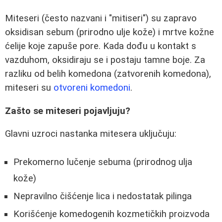
Miteseri (često nazvani i "mitiseri") su zapravo
oksidisan sebum (prirodno ulje kože) i mrtve kožne
ćelije koje zapuše pore. Kada dođu u kontakt s
vazduhom, oksidiraju se i postaju tamne boje. Za
razliku od belih komedona (zatvorenih komedona),
miteseri su
otvoreni komedoni
.
Zašto se miteseri pojavljuju?
Glavni uzroci nastanka mitesera uključuju:
Prekomerno lučenje sebuma (prirodnog ulja
kože)
Nepravilno čišćenje lica i nedostatak pilinga
Korišćenje komedogenih kozmetičkih proizvoda