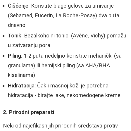
Čišćenje:
Koristite blage gelove za umivanje
(Sebamed, Eucerin, La Roche-Posay) dva puta
dnevno
Tonik:
Bezalkoholni tonici (Avène, Vichy) pomažu
u zatvaranju pora
Piling:
1-2 puta nedeljno koristite mehanički (sa
granulama) ili hemijski piling (sa AHA/BHA
kiselinama)
Hidratacija:
Čak i masnoj koži je potrebna
hidratacija - birajte lake, nekomedogene kreme
2. Prirodni preparati
Neki od najefikasnijih prirodnih sredstava protiv