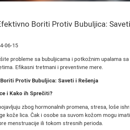
fektivno Boriti Protiv Bubuljica: Saveti
4-06-15
šite probleme sa bubuljicama i potkožnim upalama sa 
ima. Efikasni tretmani i preventivne mere.
oriti Protiv Bubuljica: Saveti i Rešenja
ce i Kako ih Sprečiti?
pojavljuju zbog hormonalnih promena, stresa, loše ishra
ge kože lica. Čak i osobe sa suvom kožom mogu imati
pre menstruacije ili tokom stresnih perioda.