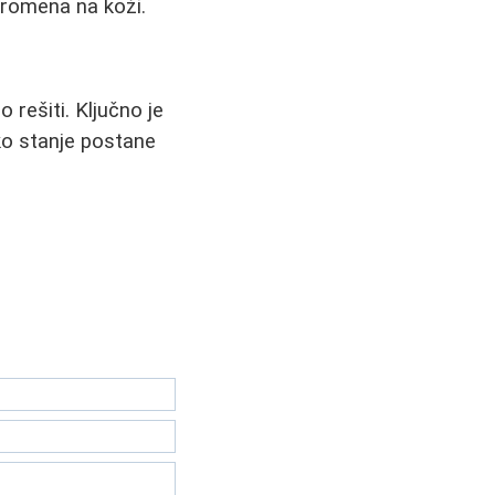
promena na koži.
 rešiti. Ključno je
iko stanje postane