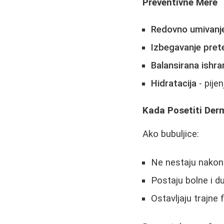
Preventivne Mere
Redovno umivanj
Izbegavanje pret
Balansirana ishra
Hidratacija
- pije
Kada Posetiti Der
Ako bubuljice:
Ne nestaju nakon 
Postaju bolne i 
Ostavljaju trajne 