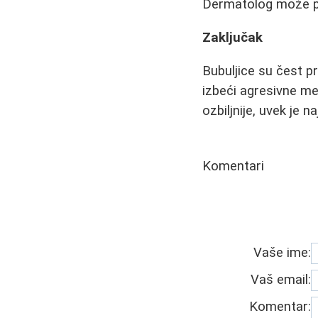
Dermatolog može pre
Zaključak
Bubuljice su čest pr
izbeći agresivne met
ozbiljnije, uvek je 
Komentari
Vaše ime:
Vaš email:
Komentar: