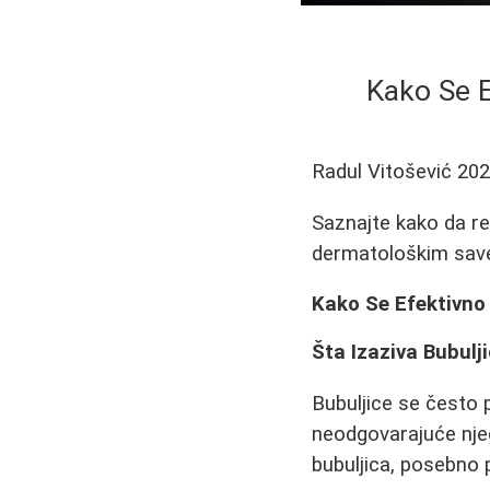
Kako Se E
Radul Vitošević
202
Saznajte kako da re
dermatološkim savet
Kako Se Efektivno B
Šta Izaziva Bubulji
Bubuljice se često 
neodgovarajuće nje
bubuljica, posebno 