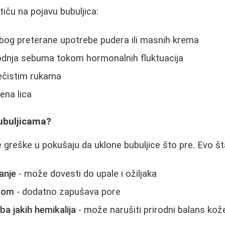
utiču na pojavu bubuljica:
bog preterane upotrebe pudera ili masnih krema
dnja sebuma tokom hormonalnih fluktuacija
nečistim rukama
ena lica
Bubuljicama?
greške u pokušaju da uklone bubuljice što pre. Evo š
anje
- može dovesti do upale i ožiljaka
erom
- dodatno zapušava pore
a jakih hemikalija
- može narušiti prirodni balans kož