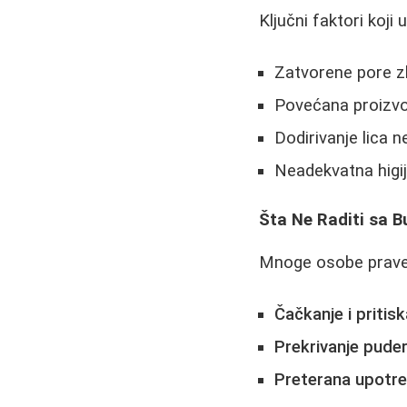
Ključni faktori koji 
Zatvorene pore z
Povećana proizvo
Dodirivanje lica 
Neadekvatna higij
Šta Ne Raditi sa 
Mnoge osobe prave 
Čačkanje i pritisk
Prekrivanje pud
Preterana upotreb