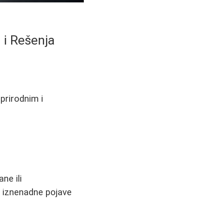
 i Rešenja
prirodnim i
ne ili
 iznenadne pojave