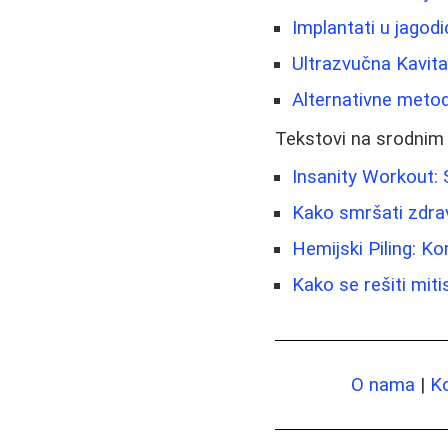
Implantati u jagod
Ultrazvučna Kavitac
Alternativne metode
Tekstovi na srodnim
Insanity Workout:
Kako smršati zdrav
Hemijski Piling: K
Kako se rešiti mitis
O nama
|
K