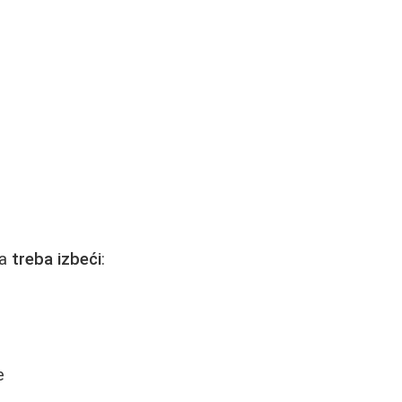
ta
treba izbeći
:
e