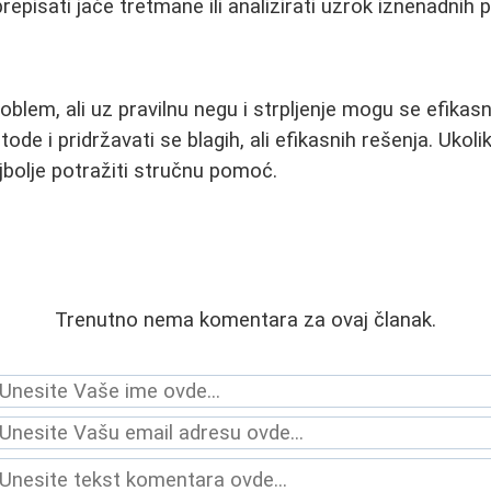
pisati jače tretmane ili analizirati uzrok iznenadnih 
oblem, ali uz pravilnu negu i strpljenje mogu se efikasno
ode i pridržavati se blagih, ali efikasnih rešenja. Ukol
najbolje potražiti stručnu pomoć.
Trenutno nema komentara za ovaj članak.