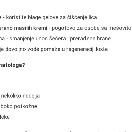
e
- koristite blage gelove za čišćenje lica
erano masnih kremi
- pogotovo za osobe sa mešovit
na
- smanjenje unos šećera i prerađene hrane
nje dovoljno vode pomaže u regeneraciji kože
matologa?
nekoliko nedelja
duboko potkožne
fleke