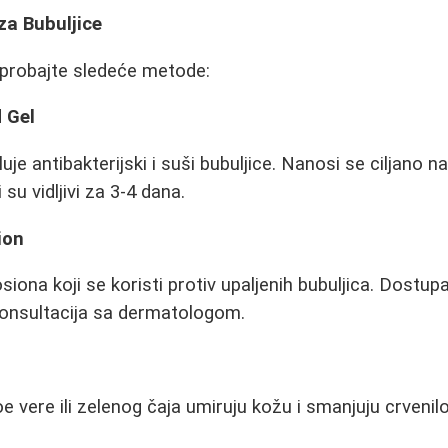
za Bubuljice
 probajte sledeće metode:
d Gel
uje antibakterijski i suši bubuljice. Nanosi se ciljano 
 su vidljivi za 3-4 dana.
ion
losiona koji se koristi protiv upaljenih bubuljica. Dostu
konsultacija sa dermatologom.
 vere ili zelenog čaja umiruju kožu i smanjuju crvenilo