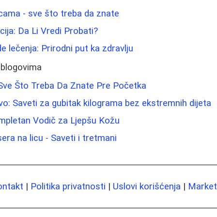
icama - sve što treba da znate
ija: Da Li Vredi Probati?
 lečenja: Prirodni put ka zdravlju
 blogovima
 Sve Što Treba Da Znate Pre Početka
o: Saveti za gubitak kilograma bez ekstremnih dijeta
ompletan Vodič za Ljepšu Kožu
era na licu - Saveti i tretmani
ontakt
|
Politika privatnosti
|
Uslovi korišćenja
|
Marketi