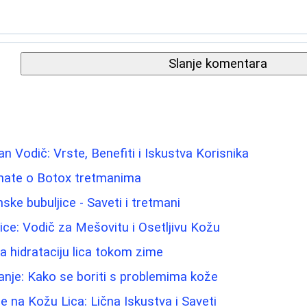
Slanje komentara
n Vodič: Vrste, Benefiti i Iskustva Korisnika
znate o Botox tretmanima
ke bubuljice - Saveti i tretmani
Lice: Vodič za Mešovitu i Osetljivu Kožu
za hidrataciju lica tokom zime
nje: Kako se boriti s problemima kože
e na Kožu Lica: Lična Iskustva i Saveti