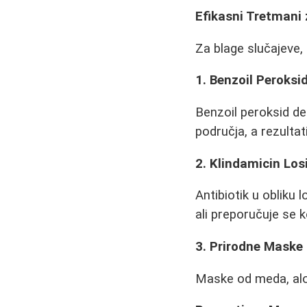
Efikasni Tretmani 
Za blage slučajeve,
1. Benzoil Peroksi
Benzoil peroksid del
područja, a rezultati
2. Klindamicin Los
Antibiotik u obliku 
ali preporučuje se 
3. Prirodne Maske
Maske od meda, aloe