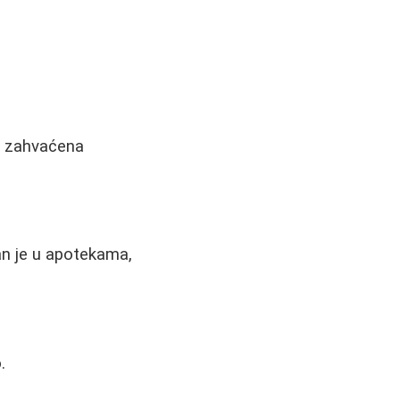
na zahvaćena
pan je u apotekama,
.