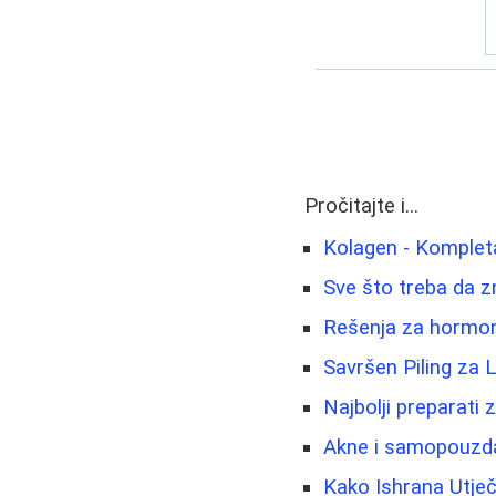
Pročitajte i...
Kolagen - Kompleta
Sve što treba da 
Rešenja za hormons
Savršen Piling za 
Najbolji preparati 
Akne i samopouzda
Kako Ishrana Utječ