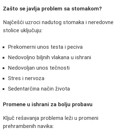
Zašto se javlja problem sa stomakom?
Najčešći uzroci nadutog stomaka i neredovne
stolice uključuju:
Prekomerni unos testa i peciva
Nedovoljno biljnih vlakana u ishrani
Nedovoljan unos tečnosti
Stres i nervoza
Sedentarčina način života
Promene u ishrani za bolju probavu
Ključ rešavanja problema leži u promeni
prehrambenih navika: