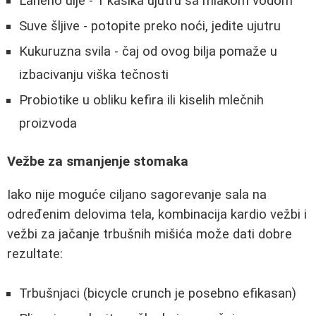
Laneno ulje - 1 kašika ujutru sa mlakom vodom
Suve šljive - potopite preko noći, jedite ujutru
Kukuruzna svila - čaj od ovog bilja pomaže u
izbacivanju viška tečnosti
Probiotike u obliku kefira ili kiselih mlečnih
proizvoda
Vežbe za smanjenje stomaka
Iako nije moguće ciljano sagorevanje sala na
određenim delovima tela, kombinacija kardio vežbi i
vežbi za jačanje trbušnih mišića može dati dobre
rezultate:
Trbušnjaci (bicycle crunch je posebno efikasan)