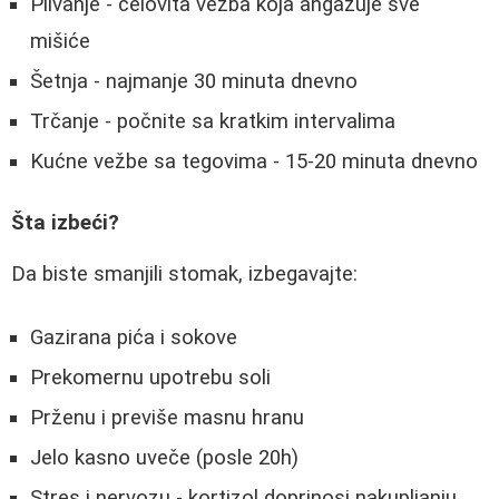
Plivanje - celovita vežba koja angažuje sve
mišiće
Šetnja - najmanje 30 minuta dnevno
Trčanje - počnite sa kratkim intervalima
Kućne vežbe sa tegovima - 15-20 minuta dnevno
Šta izbeći?
Da biste smanjili stomak, izbegavajte:
Gazirana pića i sokove
Prekomernu upotrebu soli
Prženu i previše masnu hranu
Jelo kasno uveče (posle 20h)
Stres i nervozu - kortizol doprinosi nakupljanju