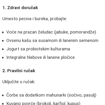
1. Zdravi doručak
Umesto peciva i bureka, probajte:
Voće na prazan želudac (jabuke, pomorandže)
Ovsenu kašu sa susamom ili lanenim semenom
Jogurt sa probiotskim kulturama
Integralne hlebove ili lanene pločice
2. Pravilni ručak
Uključite u ručak:
Čorbe sa dodatkom mahunarki (sočivo, pasulj)
Kuvano povrće (brokoli, karfiol, kupus)