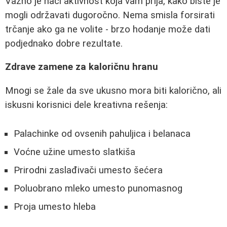
Važno je naći aktivnost koja vam prija, kako biste je
mogli održavati dugoročno. Nema smisla forsirati
trčanje ako ga ne volite - brzo hodanje može dati
podjednako dobre rezultate.
Zdrave zamene za kaloričnu hranu
Mnogi se žale da sve ukusno mora biti kalorično, ali
iskusni korisnici dele kreativna rešenja:
Palachinke od ovsenih pahuljica i belanaca
Voćne užine umesto slatkiša
Prirodni zaslađivači umesto šećera
Poluobrano mleko umesto punomasnog
Proja umesto hleba