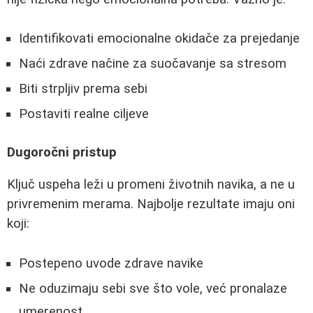
Identifikovati emocionalne okidače za prejedanje
Naći zdrave načine za suočavanje sa stresom
Biti strpljiv prema sebi
Postaviti realne ciljeve
Dugoročni pristup
Ključ uspeha leži u promeni životnih navika, a ne u
privremenim merama. Najbolje rezultate imaju oni
koji:
Postepeno uvode zdrave navike
Ne oduzimaju sebi sve što vole, već pronalaze
umerenost