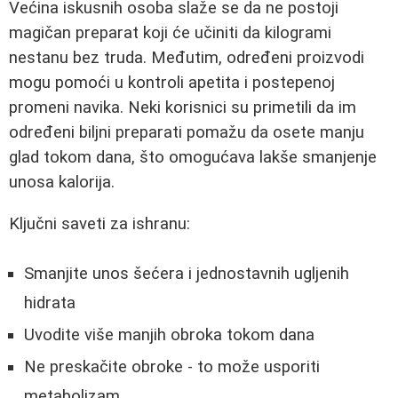
Većina iskusnih osoba slaže se da ne postoji
magičan preparat koji će učiniti da kilogrami
nestanu bez truda. Međutim, određeni proizvodi
mogu pomoći u kontroli apetita i postepenoj
promeni navika. Neki korisnici su primetili da im
određeni biljni preparati pomažu da osete manju
glad tokom dana, što omogućava lakše smanjenje
unosa kalorija.
Ključni saveti za ishranu:
Smanjite unos šećera i jednostavnih ugljenih
hidrata
Uvodite više manjih obroka tokom dana
Ne preskačite obroke - to može usporiti
metabolizam