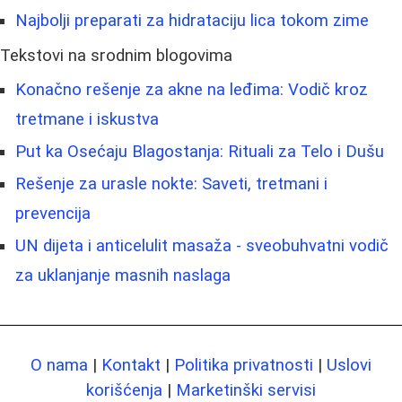
Najbolji preparati za hidrataciju lica tokom zime
Tekstovi na srodnim blogovima
Konačno rešenje za akne na leđima: Vodič kroz
tretmane i iskustva
Put ka Osećaju Blagostanja: Rituali za Telo i Dušu
Rešenje za urasle nokte: Saveti, tretmani i
prevencija
UN dijeta i anticelulit masaža - sveobuhvatni vodič
za uklanjanje masnih naslaga
O nama
|
Kontakt
|
Politika privatnosti
|
Uslovi
korišćenja
|
Marketinški servisi