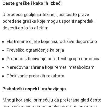
Česte greške i kako ih izbeći
U procesu gubljenja težine, ljudi često prave
određene greške koje mogu usporiti napredak ili
dovesti do jo-jo efekta:
Ekstremne dijete koje nisu održive dugoročno
Preveliko ograničenje kalorija
Potpuno izbacivanje određenih grupa namirnica
Neredovna ishrana koja remeti metabolizam
Očekivanje prebrzih rezultata
Psihološki aspekti mršavljenja
Mnogi korisnici primećuju da preterana glad često
nije fizička nego emocionalna potreba. Važno je: