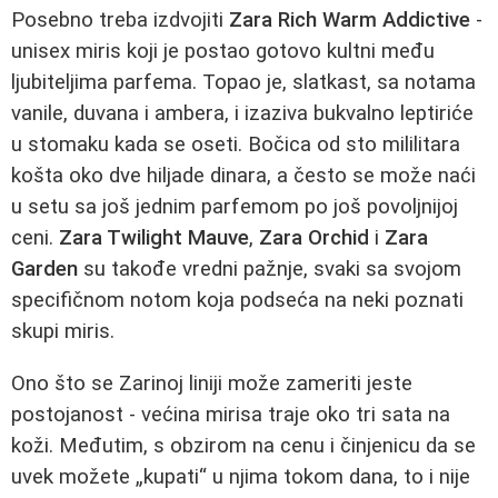
Posebno treba izdvojiti
Zara Rich Warm Addictive
-
unisex miris koji je postao gotovo kultni među
ljubiteljima parfema. Topao je, slatkast, sa notama
vanile, duvana i ambera, i izaziva bukvalno leptiriće
u stomaku kada se oseti. Bočica od sto mililitara
košta oko dve hiljade dinara, a često se može naći
u setu sa još jednim parfemom po još povoljnijoj
ceni.
Zara Twilight Mauve
,
Zara Orchid
i
Zara
Garden
su takođe vredni pažnje, svaki sa svojom
specifičnom notom koja podseća na neki poznati
skupi miris.
Ono što se Zarinoj liniji može zameriti jeste
postojanost - većina mirisa traje oko tri sata na
koži. Međutim, s obzirom na cenu i činjenicu da se
uvek možete „kupati“ u njima tokom dana, to i nije