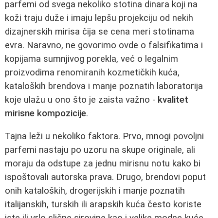
parfemi od svega nekoliko stotina dinara koji na
koži traju duže i imaju lepšu projekciju od nekih
dizajnerskih mirisa čija se cena meri stotinama
evra. Naravno, ne govorimo ovde o falsifikatima i
kopijama sumnjivog porekla, već o legalnim
proizvodima renomiranih kozmetičkih kuća,
kataloških brendova i manje poznatih laboratorija
koje ulažu u ono što je zaista važno -
kvalitet
mirisne kompozicije
.
Tajna leži u nekoliko faktora. Prvo, mnogi povoljni
parfemi nastaju po uzoru na skupe originale, ali
moraju da odstupe za jednu mirisnu notu kako bi
ispoštovali autorska prava. Drugo, brendovi poput
onih kataloških, drogerijskih i manje poznatih
italijanskih, turskih ili arapskih kuća često koriste
iste ili vrlo slične sirovine kao i velike modne kuće,