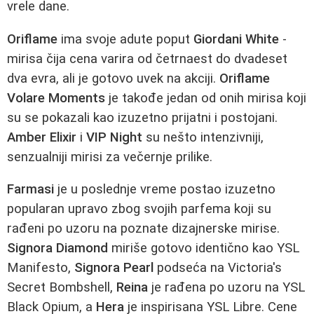
vrele dane.
Oriflame
ima svoje adute poput
Giordani White
-
mirisa čija cena varira od četrnaest do dvadeset
dva evra, ali je gotovo uvek na akciji.
Oriflame
Volare Moments
je takođe jedan od onih mirisa koji
su se pokazali kao izuzetno prijatni i postojani.
Amber Elixir
i
VIP Night
su nešto intenzivniji,
senzualniji mirisi za večernje prilike.
Farmasi
je u poslednje vreme postao izuzetno
popularan upravo zbog svojih parfema koji su
rađeni po uzoru na poznate dizajnerske mirise.
Signora Diamond
miriše gotovo identično kao YSL
Manifesto,
Signora Pearl
podseća na Victoria's
Secret Bombshell,
Reina
je rađena po uzoru na YSL
Black Opium, a
Hera
je inspirisana YSL Libre. Cene