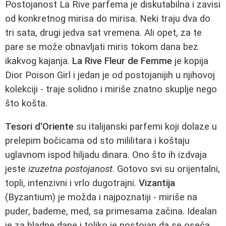
Postojanost La Rive parfema je diskutabilna i zavisi
od konkretnog mirisa do mirisa. Neki traju dva do
tri sata, drugi jedva sat vremena. Ali opet, za te
pare se može obnavljati miris tokom dana bez
ikakvog kajanja.
La Rive Fleur de Femme
je kopija
Dior Poison Girl i jedan je od postojanijih u njihovoj
kolekciji - traje solidno i miriše znatno skuplje nego
što košta.
Tesori d'Oriente
su italijanski parfemi koji dolaze u
prelepim bočicama od sto mililitara i koštaju
uglavnom ispod hiljadu dinara. Ono što ih izdvaja
jeste
izuzetna postojanost
. Gotovo svi su orijentalni,
topli, intenzivni i vrlo dugotrajni.
Vizantija
(Byzantium) je možda i najpoznatiji - miriše na
puder, bademe, med, sa primesama začina. Idealan
je za hladne dane i toliko je postojan da se oseća