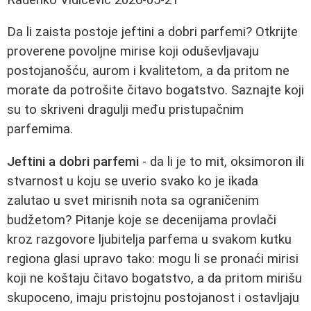
Da li zaista postoje jeftini a dobri parfemi? Otkrijte
proverene povoljne mirise koji oduševljavaju
postojanošću, aurom i kvalitetom, a da pritom ne
morate da potrošite čitavo bogatstvo. Saznajte koji
su to skriveni dragulji među pristupačnim
parfemima.
Jeftini a dobri parfemi
- da li je to mit, oksimoron ili
stvarnost u koju se uverio svako ko je ikada
zalutao u svet mirisnih nota sa ograničenim
budžetom? Pitanje koje se decenijama provlači
kroz razgovore ljubitelja parfema u svakom kutku
regiona glasi upravo tako: mogu li se pronaći mirisi
koji ne koštaju čitavo bogatstvo, a da pritom mirišu
skupoceno, imaju pristojnu postojanost i ostavljaju