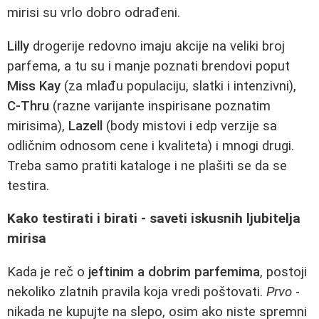
mirisi su vrlo dobro odrađeni.
Lilly
drogerije redovno imaju akcije na veliki broj
parfema, a tu su i manje poznati brendovi poput
Miss Kay
(za mlađu populaciju, slatki i intenzivni),
C-Thru
(razne varijante inspirisane poznatim
mirisima),
Lazell
(body mistovi i edp verzije sa
odličnim odnosom cene i kvaliteta) i mnogi drugi.
Treba samo pratiti kataloge i ne plašiti se da se
testira.
Kako testirati i birati - saveti iskusnih ljubitelja
mirisa
Kada je reč o
jeftinim a dobrim parfemima
, postoji
nekoliko zlatnih pravila koja vredi poštovati.
Prvo
-
nikada ne kupujte na slepo, osim ako niste spremni