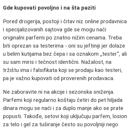
Gde kupovati povoljno i na šta paziti
Pored drogerija, postoji i čitav niz online prodavnica
i specijalizovanih sajtova gde se mogu naći
originalni parfemi po znatno nižim cenama. Treba
biti oprezan sa testerima - oni su jeftiniji jer dolaze
u belim kutijama bez čepa i sa oznakom „tester“, ali
su sam miris i tečnost identični. Nažalost, na
tržištu ima i falsifikata koji se prodaju kao testeri,
pa je važno kupovati od proverenih prodavaca.
Ne zaboravite ni na akcije i sezonska sniženja.
Parfemi koji regularno koštaju četiri do pet hiljada
dinara mogu se naći i za duplo manje ako se prate
popusti. Takođe, setovi koji uključuju parfem, losion
za telo i gel za tuširanje često su povoljniji nego