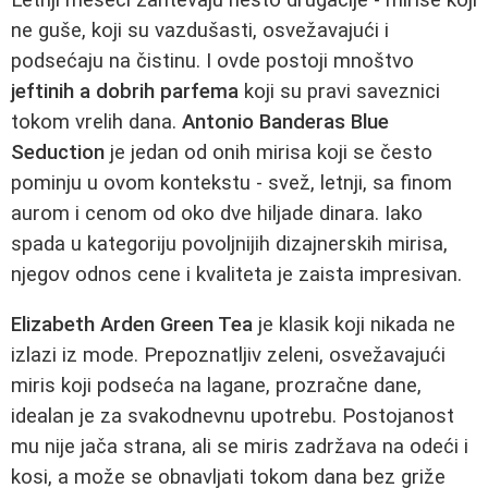
ne guše, koji su vazdušasti, osvežavajući i
podsećaju na čistinu. I ovde postoji mnoštvo
jeftinih a dobrih parfema
koji su pravi saveznici
tokom vrelih dana.
Antonio Banderas Blue
Seduction
je jedan od onih mirisa koji se često
pominju u ovom kontekstu - svež, letnji, sa finom
aurom i cenom od oko dve hiljade dinara. Iako
spada u kategoriju povoljnijih dizajnerskih mirisa,
njegov odnos cene i kvaliteta je zaista impresivan.
Elizabeth Arden Green Tea
je klasik koji nikada ne
izlazi iz mode. Prepoznatljiv zeleni, osvežavajući
miris koji podseća na lagane, prozračne dane,
idealan je za svakodnevnu upotrebu. Postojanost
mu nije jača strana, ali se miris zadržava na odeći i
kosi, a može se obnavljati tokom dana bez griže