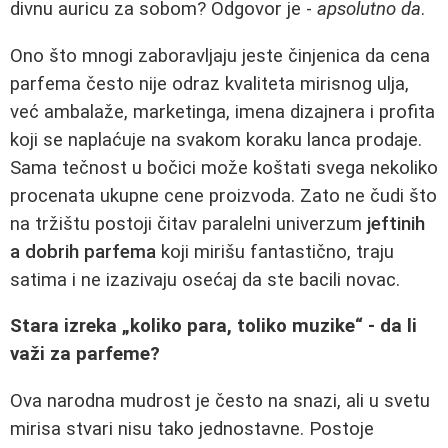
divnu auricu za sobom? Odgovor je -
apsolutno da
.
Ono što mnogi zaboravljaju jeste činjenica da cena
parfema često nije odraz kvaliteta mirisnog ulja,
već ambalaže, marketinga, imena dizajnera i profita
koji se naplaćuje na svakom koraku lanca prodaje.
Sama tečnost u bočici može koštati svega nekoliko
procenata ukupne cene proizvoda. Zato ne čudi što
na tržištu postoji čitav paralelni univerzum
jeftinih
a dobrih parfema
koji mirišu fantastično, traju
satima i ne izazivaju osećaj da ste bacili novac.
Stara izreka „koliko para, toliko muzike“ - da li
važi za parfeme?
Ova narodna mudrost je često na snazi, ali u svetu
mirisa stvari nisu tako jednostavne. Postoje