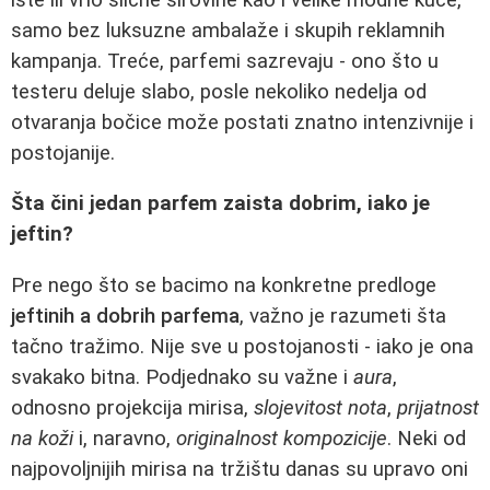
samo bez luksuzne ambalaže i skupih reklamnih
kampanja. Treće, parfemi sazrevaju - ono što u
testeru deluje slabo, posle nekoliko nedelja od
otvaranja bočice može postati znatno intenzivnije i
postojanije.
Šta čini jedan parfem zaista dobrim, iako je
jeftin?
Pre nego što se bacimo na konkretne predloge
jeftinih a dobrih parfema
, važno je razumeti šta
tačno tražimo. Nije sve u postojanosti - iako je ona
svakako bitna. Podjednako su važne i
aura
,
odnosno projekcija mirisa,
slojevitost nota
,
prijatnost
na koži
i, naravno,
originalnost kompozicije
. Neki od
najpovoljnijih mirisa na tržištu danas su upravo oni