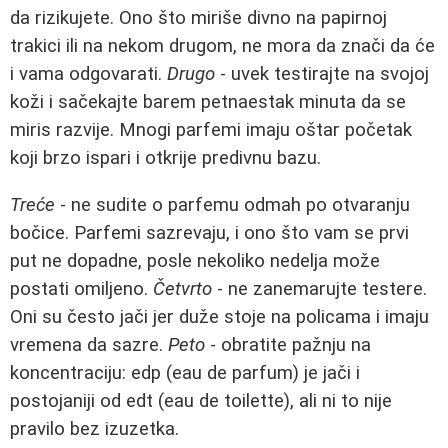
da rizikujete. Ono što miriše divno na papirnoj
trakici ili na nekom drugom, ne mora da znači da će
i vama odgovarati.
Drugo
- uvek testirajte na svojoj
koži i sačekajte barem petnaestak minuta da se
miris razvije. Mnogi parfemi imaju oštar početak
koji brzo ispari i otkrije predivnu bazu.
Treće
- ne sudite o parfemu odmah po otvaranju
bočice. Parfemi sazrevaju, i ono što vam se prvi
put ne dopadne, posle nekoliko nedelja može
postati omiljeno.
Četvrto
- ne zanemarujte testere.
Oni su često jači jer duže stoje na policama i imaju
vremena da sazre.
Peto
- obratite pažnju na
koncentraciju: edp (eau de parfum) je jači i
postojaniji od edt (eau de toilette), ali ni to nije
pravilo bez izuzetka.