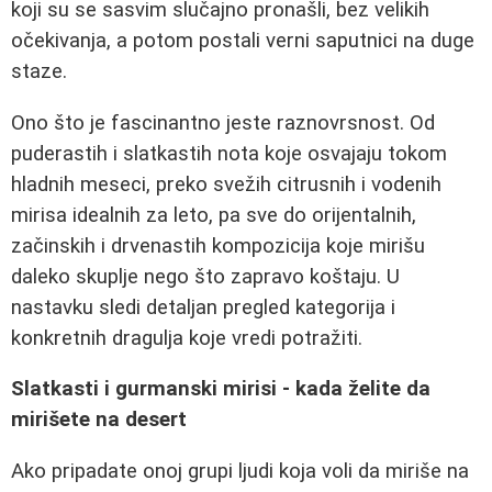
koji su se sasvim slučajno pronašli, bez velikih
očekivanja, a potom postali verni saputnici na duge
staze.
Ono što je fascinantno jeste raznovrsnost. Od
puderastih i slatkastih nota koje osvajaju tokom
hladnih meseci, preko svežih citrusnih i vodenih
mirisa idealnih za leto, pa sve do orijentalnih,
začinskih i drvenastih kompozicija koje mirišu
daleko skuplje nego što zapravo koštaju. U
nastavku sledi detaljan pregled kategorija i
konkretnih dragulja koje vredi potražiti.
Slatkasti i gurmanski mirisi - kada želite da
mirišete na desert
Ako pripadate onoj grupi ljudi koja voli da miriše na