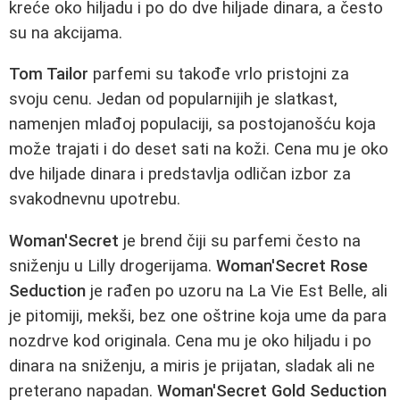
kreće oko hiljadu i po do dve hiljade dinara, a često
su na akcijama.
Tom Tailor
parfemi su takođe vrlo pristojni za
svoju cenu. Jedan od popularnijih je slatkast,
namenjen mlađoj populaciji, sa postojanošću koja
može trajati i do deset sati na koži. Cena mu je oko
dve hiljade dinara i predstavlja odličan izbor za
svakodnevnu upotrebu.
Woman'Secret
je brend čiji su parfemi često na
sniženju u Lilly drogerijama.
Woman'Secret Rose
Seduction
je rađen po uzoru na La Vie Est Belle, ali
je pitomiji, mekši, bez one oštrine koja ume da para
nozdrve kod originala. Cena mu je oko hiljadu i po
dinara na sniženju, a miris je prijatan, sladak ali ne
preterano napadan.
Woman'Secret Gold Seduction