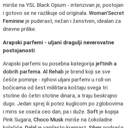
miriše na YSL Black Opium - intenzivan je, postojan
i gotovo se ne razlikuje od originala.
Woman'Secret
Feminine
je puderast, nežan i ženstven, idealan za
dnevne prilike.
Arapski parfemi - uljani dragulji neverovatne
postojanosti
Arapski parfemi su posebna kategorija
jeftinih a
dobrih parfema
.
Al Rehab
je brend koji se sve
češće pominje - njihovi uljani parfemi u roll-on
bočicama od šest mililitara koštaju svega tri
stotine do četiri stotine dinara, a traju beskrajno
dugo. Jedan sprej ili potez kuglicom po zglobovima
i miris se oseća ceo dan, pa i duže.
Soft
je kopija
Pink Sugara,
Choco Musk
miriše na čokoladne
kolačiće,
Dalal
je vanilasto-kremast,
Silver
podseća