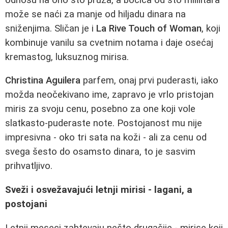
može se naći za manje od hiljadu dinara na
sniženjima. Sličan je i
La Rive Touch of Woman
, koji
kombinuje vanilu sa cvetnim notama i daje osećaj
kremastog, luksuznog mirisa.
Christina Aguilera
parfem, onaj prvi puderasti, iako
možda neočekivano ime, zapravo je vrlo pristojan
miris za svoju cenu, posebno za one koji vole
slatkasto-puderaste note. Postojanost mu nije
impresivna - oko tri sata na koži - ali za cenu od
svega šesto do osamsto dinara, to je sasvim
prihvatljivo.
Sveži i osvežavajući letnji mirisi - lagani, a
postojani
Letnji meseci zahtevaju nešto drugačije - mirise koji