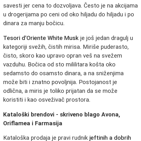
savesti jer cena to dozvoljava. Često je na akcijama
u drogerijama po ceni od oko hiljadu do hiljadu i po
dinara za manju bočicu.
Tesori d'Oriente White Musk
je još jedan dragulj u
kategoriji svežih, čistih mirisa. Miriše puderasto,
čisto, skoro kao upravo opran veš na svežem
vazduhu. Bočica od sto mililitara košta oko
sedamsto do osamsto dinara, a na sniženjima
može biti i znatno povoljnija. Postojanost je
odlična, a miris je toliko prijatan da se može
koristiti i kao osveživač prostora.
Kataloški brendovi - skriveno blago Avona,
Oriflamea i Farmasija
Kataloška prodaja je pravi rudnik
jeftinih a dobrih