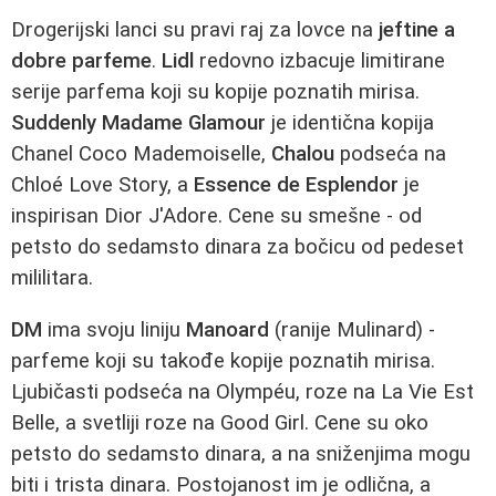
Drogerijski lanci su pravi raj za lovce na
jeftine a
dobre parfeme
.
Lidl
redovno izbacuje limitirane
serije parfema koji su kopije poznatih mirisa.
Suddenly Madame Glamour
je identična kopija
Chanel Coco Mademoiselle,
Chalou
podseća na
Chloé Love Story, a
Essence de Esplendor
je
inspirisan Dior J'Adore. Cene su smešne - od
petsto do sedamsto dinara za bočicu od pedeset
mililitara.
DM
ima svoju liniju
Manoard
(ranije Mulinard) -
parfeme koji su takođe kopije poznatih mirisa.
Ljubičasti podseća na Olympéu, roze na La Vie Est
Belle, a svetliji roze na Good Girl. Cene su oko
petsto do sedamsto dinara, a na sniženjima mogu
biti i trista dinara. Postojanost im je odlična, a