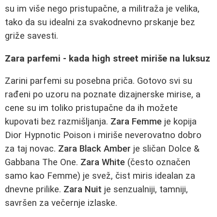
su im više nego pristupačne, a militraža je velika,
tako da su idealni za svakodnevno prskanje bez
griže savesti.
Zara parfemi - kada high street miriše na luksuz
Zarini parfemi su posebna priča. Gotovo svi su
rađeni po uzoru na poznate dizajnerske mirise, a
cene su im toliko pristupačne da ih možete
kupovati bez razmišljanja.
Zara Femme
je kopija
Dior Hypnotic Poison i miriše neverovatno dobro
za taj novac.
Zara Black Amber
je sličan Dolce &
Gabbana The One.
Zara White
(često označen
samo kao Femme) je svež, čist miris idealan za
dnevne prilike.
Zara Nuit
je senzualniji, tamniji,
savršen za večernje izlaske.