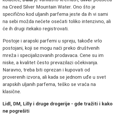
na Creed Silver Mountain Water. Ono što je
specifično kod uljanih parfema jeste da ih vi sami
na sebi možda nećete osećati toliko intenzivno, ali
će ih drugi itekako registrovati.
Postoje i arapski parfemi u spreju, takođe vrlo
postojani, koji se mogu naći preko društvenih
mreža i specijalizovanih prodavaca. Cene su im
niske, a kvalitet često prevazilazi očekivanja.
Naravno, treba biti oprezan i kupovati od
proverenih izvora, ali kada se jednom uđe u svet
arapskih uljanih parfema, teško se vraća na
klasične.
Lidl, DM, Lilly i druge drogerije - gde tražiti i kako
ne pogrešiti