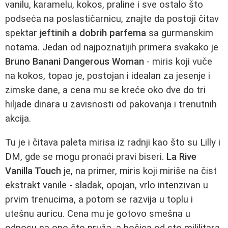
vanilu, karamelu, kokos, praline i sve ostalo što
podseća na poslastičarnicu, znajte da postoji čitav
spektar
jeftinih a dobrih parfema
sa gurmanskim
notama. Jedan od najpoznatijih primera svakako je
Bruno Banani Dangerous Woman
- miris koji vuče
na kokos, topao je, postojan i idealan za jesenje i
zimske dane, a cena mu se kreće oko dve do tri
hiljade dinara u zavisnosti od pakovanja i trenutnih
akcija.
Tu je i čitava paleta mirisa iz radnji kao što su Lilly i
DM, gde se mogu pronaći pravi biseri.
La Rive
Vanilla Touch
je, na primer, miris koji miriše na čist
ekstrakt vanile - sladak, opojan, vrlo intenzivan u
prvim trenucima, a potom se razvija u toplu i
utešnu auricu. Cena mu je gotovo smešna u
odnosu na ono što pruža, a bočica od sto mililitara