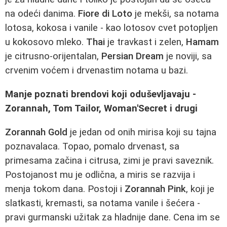
na odeći danima.
Fiore di Loto
je mekši, sa notama
lotosa, kokosa i vanile - kao lotosov cvet potopljen
u kokosovo mleko.
Thai
je travkast i zelen,
Hamam
je citrusno-orijentalan,
Persian Dream
je noviji, sa
crvenim voćem i drvenastim notama u bazi.
Manje poznati brendovi koji oduševljavaju -
Zorannah, Tom Tailor, Woman'Secret i drugi
Zorannah Gold
je jedan od onih mirisa koji su tajna
poznavalaca. Topao, pomalo drvenast, sa
primesama začina i citrusa, zimi je pravi saveznik.
Postojanost mu je odlična, a miris se razvija i
menja tokom dana. Postoji i
Zorannah Pink
, koji je
slatkasti, kremasti, sa notama vanile i šećera -
pravi gurmanski užitak za hladnije dane. Cena im se