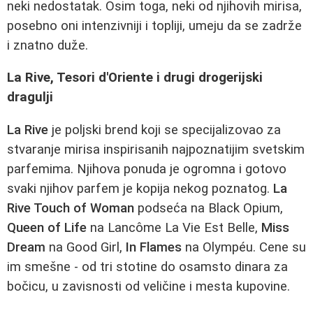
neki nedostatak. Osim toga, neki od njihovih mirisa,
posebno oni intenzivniji i topliji, umeju da se zadrže
i znatno duže.
La Rive, Tesori d'Oriente i drugi drogerijski
dragulji
La Rive
je poljski brend koji se specijalizovao za
stvaranje mirisa inspirisanih najpoznatijim svetskim
parfemima. Njihova ponuda je ogromna i gotovo
svaki njihov parfem je kopija nekog poznatog.
La
Rive Touch of Woman
podseća na Black Opium,
Queen of Life
na Lancôme La Vie Est Belle,
Miss
Dream
na Good Girl,
In Flames
na Olympéu. Cene su
im smešne - od tri stotine do osamsto dinara za
bočicu, u zavisnosti od veličine i mesta kupovine.