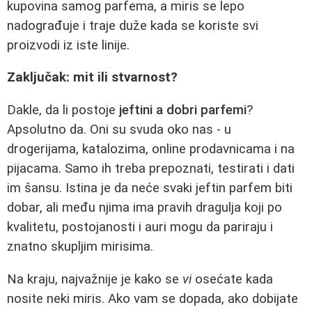
kupovina samog parfema, a miris se lepo
nadograđuje i traje duže kada se koriste svi
proizvodi iz iste linije.
Zaključak: mit ili stvarnost?
Dakle, da li postoje
jeftini a dobri parfemi
?
Apsolutno da. Oni su svuda oko nas - u
drogerijama, katalozima, online prodavnicama i na
pijacama. Samo ih treba prepoznati, testirati i dati
im šansu. Istina je da neće svaki jeftin parfem biti
dobar, ali među njima ima pravih dragulja koji po
kvalitetu, postojanosti i auri mogu da pariraju i
znatno skupljim mirisima.
Na kraju, najvažnije je kako se
vi
osećate kada
nosite neki miris. Ako vam se dopada, ako dobijate