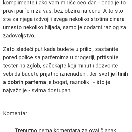
komplimente i ako vam miriše ceo dan - onda je to
pravi parfem za vas, bez obzira na cenu. A to što
ste za njega izdvojili svega nekoliko stotina dinara
umesto nekoliko hiljada, samo je dodatni razlog za
zadovoljstvo.
Zato sledeći put kada budete u prilici, zastanite
pored police sa parfemima u drogeriji, pritisnite
tester na zglob, sačekajte koji minut i dozvolite
sebi da budete prijatno iznenađeni. Jer svet
jeftinih
a dobrih parfema
je bogat, raznolik i - što je
najvažnije - svima dostupan.
Komentari
Trenutno nema komentara za ovaj članak.