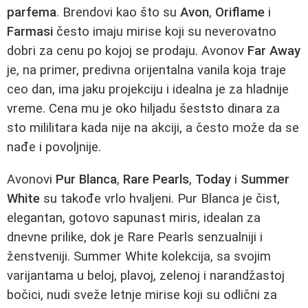
parfema
. Brendovi kao što su
Avon
,
Oriflame
i
Farmasi
često imaju mirise koji su neverovatno
dobri za cenu po kojoj se prodaju. Avonov
Far Away
je, na primer, predivna orijentalna vanila koja traje
ceo dan, ima jaku projekciju i idealna je za hladnije
vreme. Cena mu je oko hiljadu šeststo dinara za
sto mililitara kada nije na akciji, a često može da se
nađe i povoljnije.
Avonovi
Pur Blanca
,
Rare Pearls
,
Today
i
Summer
White
su takođe vrlo hvaljeni. Pur Blanca je čist,
elegantan, gotovo sapunast miris, idealan za
dnevne prilike, dok je Rare Pearls senzualniji i
ženstveniji. Summer White kolekcija, sa svojim
varijantama u beloj, plavoj, zelenoj i narandžastoj
bočici, nudi sveže letnje mirise koji su odlični za