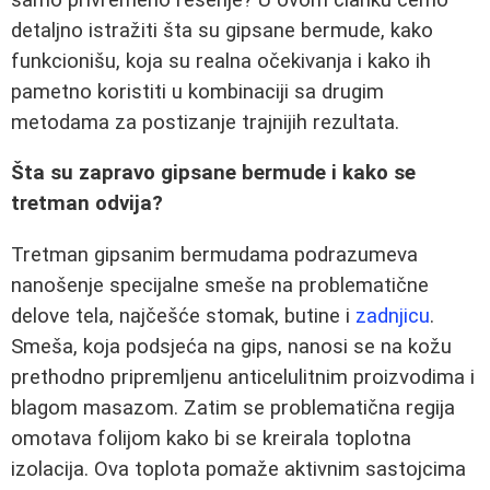
detaljno istražiti šta su gipsane bermude, kako
funkcionišu, koja su realna očekivanja i kako ih
pametno koristiti u kombinaciji sa drugim
metodama za postizanje trajnijih rezultata.
Šta su zapravo gipsane bermude i kako se
tretman odvija?
Tretman gipsanim bermudama podrazumeva
nanošenje specijalne smeše na problematične
delove tela, najčešće stomak, butine i
zadnjicu
.
Smeša, koja podsjeća na gips, nanosi se na kožu
prethodno pripremljenu anticelulitnim proizvodima i
blagom masazom. Zatim se problematična regija
omotava folijom kako bi se kreirala toplotna
izolacija. Ova toplota pomaže aktivnim sastojcima