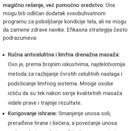
magično rešenje, već pomoćno sredstvo
. One
mogu biti odličan dodatak sveobuhvatnom
programu za poboljšanje kondicije tela, ali ne mogu
da zamene zdrave navike. Efikasna strategija često
podrazumeva:
Ručna anticelulitna i limfna drenažna masaža:
Ovo je, prema brojnim iskustvima,
najdelotvornija
metoda za razbijanje čvrstih celulitnih naslaga i
podsticanje limfnog sistema. Mnoge osobe
ističu da su tek nakon serije kvalitetnih masaža
videle prave i trajnije rezultate.
Korigovanje ishrane:
Smanjenje unosa soli,
prerađene hrane i šećera, a povećanje unosa