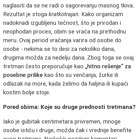
naglasiti da se ne radi o sagorevanju masnog tkiva.
Rezultat je stoga
kratkotrajan
. Kako organizam
nadoknadi izgubljenu tečnost, što je prirodan i
neophodan proces, obim se vraća na prethodnu
meru. Ovaj period vraćanja varira od osobe do
osobe - nekima se to desi za nekoliko dana,
drugima možda za nedelju dana. Zbog toga se ovaj
tretman često preporučuje kao
„hitno rešenje“ za
posebne prilike
kao što su venčanja, žurke ili
odlazak na more, kada želimo da haljina ili kupaći
kostim bolje stoje.
Pored obima: Koje su druge prednosti tretmana?
Iako je gubitak centimetara privremen, mnoge
osobe ističu i druge, možda čak i vrednije benefite
ovog tretmana. Najčešći pozitivni komentari