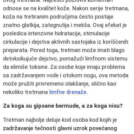
odnose se na kvalitet kože. Nakon serije tretmana,
koža na tretiranim područjima često postaje
znatno glatkija, zategnutija i mekša. Ovaj efekat je
posledica intenzivne hidratacije, stimulacije
cirkulacije i dejstva aktivnih sastojaka iz korišćenih
preparata. Pored toga, tretman može imati blago
detoksikujuće dejstvo, pomažući limfnom sistemu
da elimiše toksine. Za osobe koje imaju problema
sa zadržavanjem vode i otokom nogu, ova metoda
može pružiti privremeno olakšanje, slično kao
nekoliko tretmana
limfne drenaže
.
Za koga su gipsane bermude, a za koga nisu?
Tretman najbolje deluje kod osoba kod kojih je
zadržavanje tečnosti glavni uzrok povećanog