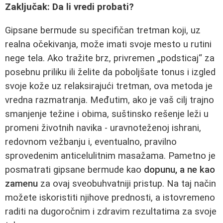
Zaključak: Da li vredi probati?
Gipsane bermude su specifičan tretman koji, uz
realna očekivanja, može imati svoje mesto u rutini
nege tela. Ako tražite brz, privremen „podsticaj“ za
posebnu priliku ili želite da poboljšate tonus i izgled
svoje kože uz relaksirajući tretman, ova metoda je
vredna razmatranja. Međutim, ako je vaš cilj trajno
smanjenje težine i obima, suštinsko rešenje leži u
promeni životnih navika - uravnoteženoj ishrani,
redovnom vežbanju i, eventualno, pravilno
sprovedenim anticelulitnim masažama. Pametno je
posmatrati gipsane bermude kao
dopunu, a ne kao
zamenu
za ovaj sveobuhvatniji pristup. Na taj način
možete iskoristiti njihove prednosti, a istovremeno
raditi na dugoročnim i zdravim rezultatima za svoje