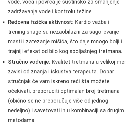
vode, voća i povrća je suštinsko za smanjenje
zadržavanja vode i kontrolu težine.
Redovna fizička aktivnost:
Kardio vežbe i
trening snage su nezaobilazni za sagorevanje
masti i zatezanje mišića, što daje mnogo bolji i
trajniji efekat od bilo kog spoljašnjeg tretmana.
Stručno vođenje:
Kvalitet tretmana u velikoj meri
zavisi od znanja i iskustva terapeuta. Dobar
stručnjak će vam iskreno reći šta možete
očekivati, preporučiti optimalan broj tretmana
(obično se ne preporučuje više od jednog
nedeljno) i savetovati ih u kombinaciji sa drugim
metodama.