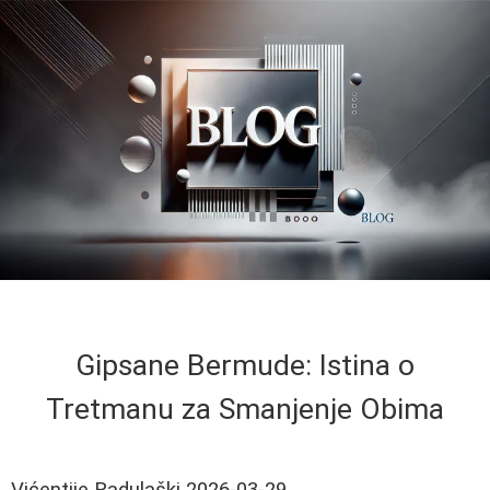
Gipsane Bermude: Istina o
Tretmanu za Smanjenje Obima
Vićentije Radulaški
2026-03-29