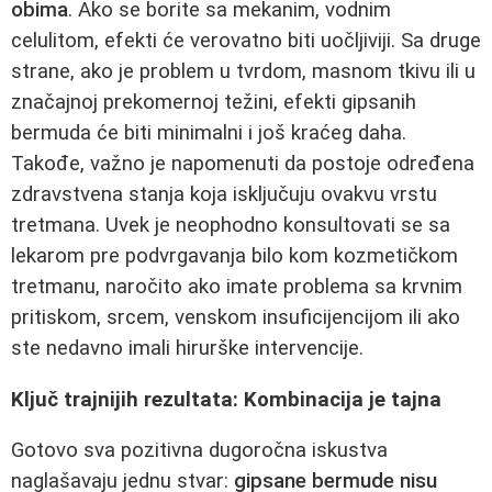
obima
. Ako se borite sa mekanim, vodnim
celulitom, efekti će verovatno biti uočljiviji. Sa druge
strane, ako je problem u tvrdom, masnom tkivu ili u
značajnoj prekomernoj težini, efekti gipsanih
bermuda će biti minimalni i još kraćeg daha.
Takođe, važno je napomenuti da postoje određena
zdravstvena stanja koja isključuju ovakvu vrstu
tretmana. Uvek je neophodno konsultovati se sa
lekarom pre podvrgavanja bilo kom kozmetičkom
tretmanu, naročito ako imate problema sa krvnim
pritiskom, srcem, venskom insuficijencijom ili ako
ste nedavno imali hirurške intervencije.
Ključ trajnijih rezultata: Kombinacija je tajna
Gotovo sva pozitivna dugoročna iskustva
naglašavaju jednu stvar:
gipsane bermude nisu