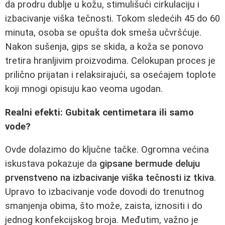
da prodru dublje u kožu, stimulišući cirkulaciju i
izbacivanje viška tečnosti. Tokom sledećih 45 do 60
minuta, osoba se opušta dok smeša učvršćuje.
Nakon sušenja, gips se skida, a koža se ponovo
tretira hranljivim proizvodima. Celokupan proces je
prilično prijatan i relaksirajući, sa osećajem toplote
koji mnogi opisuju kao veoma ugodan.
Realni efekti: Gubitak centimetara ili samo
vode?
Ovde dolazimo do ključne tačke. Ogromna većina
iskustava pokazuje da
gipsane bermude deluju
prvenstveno na izbacivanje viška tečnosti iz tkiva
.
Upravo to izbacivanje vode dovodi do trenutnog
smanjenja obima, što može, zaista, iznositi i do
jednog konfekcijskog broja. Međutim, važno je