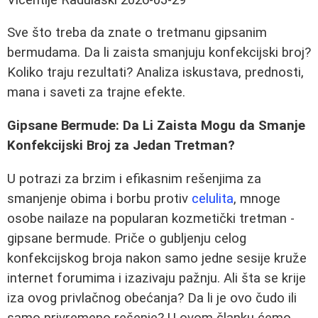
Sve što treba da znate o tretmanu gipsanim
bermudama. Da li zaista smanjuju konfekcijski broj?
Koliko traju rezultati? Analiza iskustava, prednosti,
mana i saveti za trajne efekte.
Gipsane Bermude: Da Li Zaista Mogu da Smanje
Konfekcijski Broj za Jedan Tretman?
U potrazi za brzim i efikasnim rešenjima za
smanjenje obima i borbu protiv
celulita
, mnoge
osobe nailaze na popularan kozmetički tretman -
gipsane bermude. Priče o gubljenju celog
konfekcijskog broja nakon samo jedne sesije kruže
internet forumima i izazivaju pažnju. Ali šta se krije
iza ovog privlačnog obećanja? Da li je ovo čudo ili
samo privremeno rešenje? U ovom članku ćemo