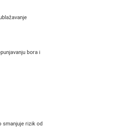
a
 ublažavanje
punjavanju bora i
)
 smanjuje rizik od