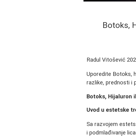
Botoks, H
Radul Vitošević
202
Uporedite Botoks, h
razlike, prednosti i
Botoks, Hijaluron 
Uvod u estetske t
Sa razvojem estetsk
i podmlađivanje lic