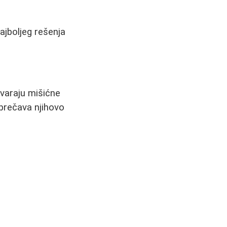
ajboljeg rešenja
tvaraju mišićne
sprečava njihovo