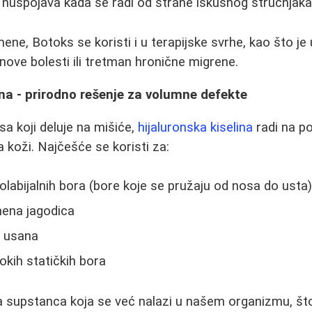
d nuspojava kada se radi od strane iskusnog stručnjak
ene, Botoks se koristi i u terapijske svrhe, kao što je
ve bolesti ili tretman hronične migrene.
ina - prirodno rešenje za volumne defekte
sa koji deluje na mišiće,
hijaluronska kiselina
radi na po
koži. Najčešće se koristi za:
labijalnih bora (bore koje se pružaju od nosa do usta
mena jagodica
a usana
kih statičkih bora
na supstanca koja se već nalazi u našem organizmu, što