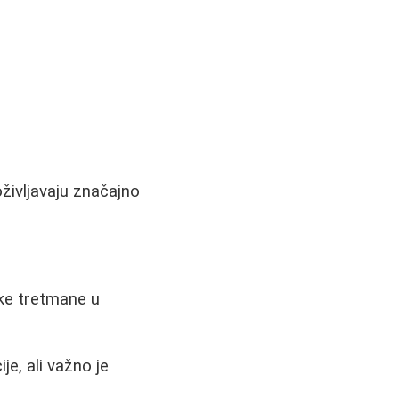
oživljavaju značajno
ske tretmane u
e, ali važno je