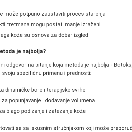
e može potpuno zaustaviti proces starenja
kti tretmana mogu postati manje izraženi
nega kože su osnova za dobar izgled
etoda je najbolja?
ni odgovor na pitanje koja metoda je najbolja - Botoks, h
 svoju specifičnu primenu i prednosti:
 za dinamičke bore i terapijske svrhe
n za popunjavanje i dodavanje volumena
 za blago podizanje i zatezanje kože
ltovati se sa iskusnim stručnjakom koji može preporuč