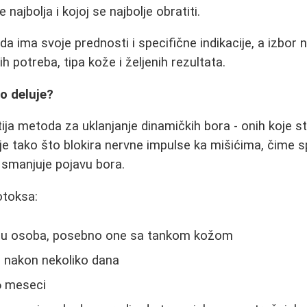
 najbolja i kojoj se najbolje obratiti.
 ima svoje prednosti i specifične indikacije, a izbor n
ih potreba, tipa kože i željenih rezultata.
ko deluje?
ija metoda za uklanjanje dinamičkih bora - onih koje s
uje tako što blokira nervne impulse ka mišićima, čime 
e smanjuje pojavu bora.
otoksa:
nu osoba, posebno one sa tankom kožom
eć nakon nekoliko dana
-6 meseci