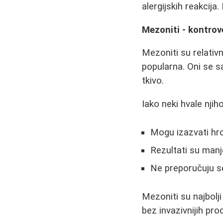
alergijskih reakcija
Mezoniti - kontro
Mezoniti su relativ
popularna. Oni se sa
tkivo.
Iako neki hvale njiho
Mogu izazvati hr
Rezultati su manj
Ne preporučuju s
Mezoniti su najbolj
bez invazivnijih pro