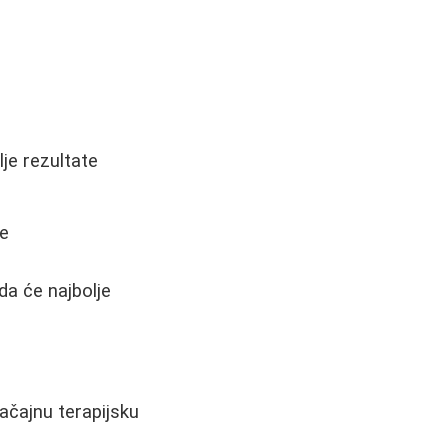
je rezultate
de
da će najbolje
čajnu terapijsku