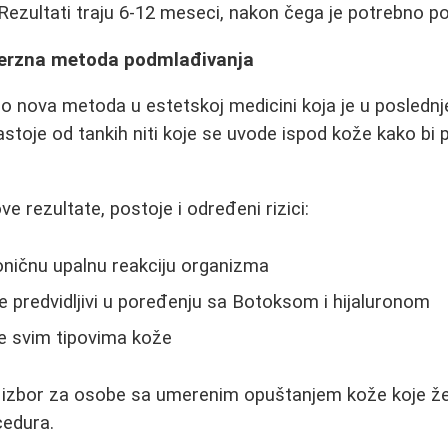
. Rezultati traju 6-12 meseci, nakon čega je potrebno p
verzna metoda podmlađivanja
no nova metoda u estetskoj medicini koja je u posledn
stoje od tankih niti koje se uvode ispod kože kako bi po
ve rezultate, postoje i određeni rizici:
oničnu upalnu reakciju organizma
e predvidljivi u poređenju sa Botoksom i hijaluronom
e svim tipovima kože
i izbor za osobe sa umerenim opuštanjem kože koje žele
cedura.