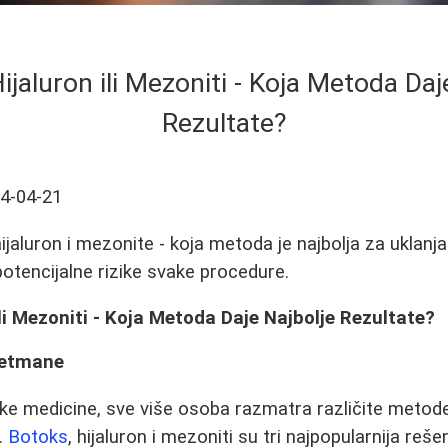
ijaluron ili Mezoniti - Koja Metoda Daj
Rezultate?
4-04-21
ijaluron i mezonite - koja metoda je najbolja za uklanj
 potencijalne rizike svake procedure.
ili Mezoniti - Koja Metoda Daje Najbolje Rezultate?
retmane
e medicine, sve više osoba razmatra različite metode
a.
Botoks
, hijaluron i mezoniti su tri najpopularnija reše