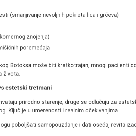
sti (smanjivanje nevoljnih pokreta lica i grčeva)
e
ekomernog znojenja)
mišićnih poremećaja
skog Botoksa može biti kratkotrajan, mnogi pacijenti d
a života.
vs estetski tretmani
vataju prirodno starenje, druge se odlučuju za estet
. Ključ je u umerenosti i realnim očekivanjima.
ogu poboljšati samopouzdanje i dati osećaj revitalizacij