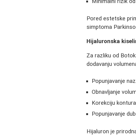
Minimalni rizik o
Pored estetske prim
simptoma Parkinsono
Hijaluronska kisel
Za razliku od Botok
dodavanju volumena 
Popunjavanje nazo
Obnavljanje volu
Korekciju kontur
Popunjavanje dubo
Hijaluron je prirod