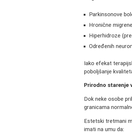
Parkinsonove bole
Hronične migren
Hiperhidroze (pr
Određenih neuro
Iako efekat terapij
poboljšanje kvalitet
Prirodno starenje 
Dok neke osobe prih
granicama normalnog
Estetski tretmani m
imati na umu da: