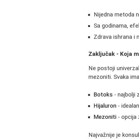
Nijedna metoda n
Sa godinama, efe
Zdrava ishrana i 
Zaključak - Koja m
Ne postoji univerzal
mezoniti. Svaka ima
Botoks
- najbolji
Hijaluron
- ideala
Mezoniti
- opcija
Najvažnije je konsu