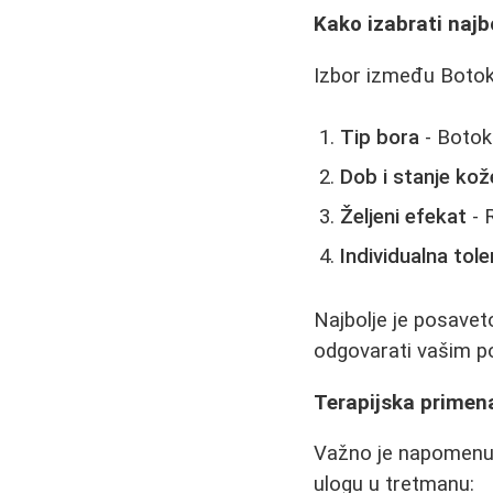
Kako izabrati naj
Izbor između Botoks
Tip bora
- Botoks
Dob i stanje kož
Željeni efekat
- 
Individualna tole
Najbolje je posavet
odgovarati vašim p
Terapijska primen
Važno je napomenut
ulogu u tretmanu: