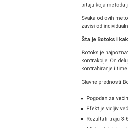
pitaju koja metoda je
Svaka od ovih metoda
zavisi od individualn
Šta je Botoks i ka
Botoks je najpoznat
kontrakcije. On del
kontrahiranje i tim
Glavne prednosti B
Pogodan za veći
Efekt je vidljiv v
Rezultati traju 3