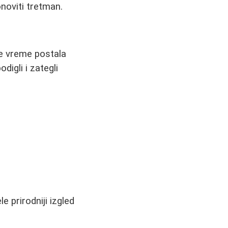
onoviti tretman.
je vreme postala
digli i zategli
 prirodniji izgled