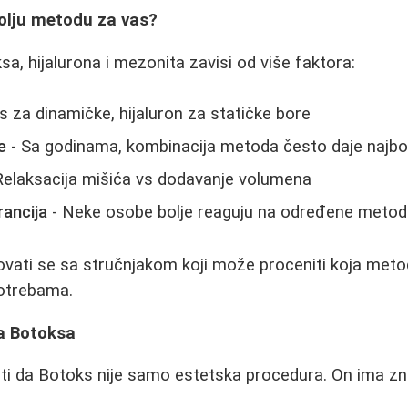
bolju metodu za vas?
a, hijalurona i mezonita zavisi od više faktora:
 za dinamičke, hijaluron za statičke bore
e
- Sa godinama, kombinacija metoda često daje najbol
Relaksacija mišića vs dodavanje volumena
rancija
- Neke osobe bolje reaguju na određene meto
ovati se sa stručnjakom koji može proceniti koja meto
otrebama.
a Botoksa
i da Botoks nije samo estetska procedura. On ima zna