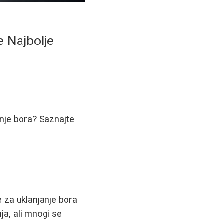
e Najbolje
anje bora? Saznajte
 za uklanjanje bora
nja, ali mnogi se