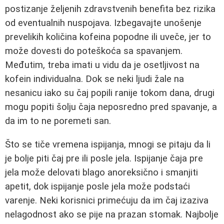
postizanje željenih zdravstvenih benefita bez rizika
od eventualnih nuspojava. Izbegavajte unošenje
prevelikih količina kofeina popodne ili uveče, jer to
može dovesti do poteškoća sa spavanjem.
Međutim, treba imati u vidu da je osetljivost na
kofein individualna. Dok se neki ljudi žale na
nesanicu iako su čaj popili ranije tokom dana, drugi
mogu popiti šolju čaja neposredno pred spavanje, a
da im to ne poremeti san.
Što se tiče vremena ispijanja, mnogi se pitaju da li
je bolje piti čaj pre ili posle jela. Ispijanje čaja pre
jela može delovati blago anoreksično i smanjiti
apetit, dok ispijanje posle jela može podstaći
varenje. Neki korisnici primećuju da im čaj izaziva
nelagodnost ako se pije na prazan stomak. Najbolje