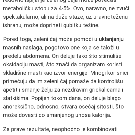
metaboličku stopu za 4-5%. Ovo, naravno, ne zvuči
spektakularno, ali na duže staze, uz uravnoteženu
ishranu, može doprineti gubitku težine.
Pored toga, zeleni čaj može pomoći u
uklanjanju
masnih naslaga
, pogotovo one koja se taloži u
predelu abdomena. On deluje tako što stimuliše
oksidaciju masti, što znači da organizam koristi
skladišne masti kao izvor energije. Mnogi korisnici
primećuju da im zeleni čaj pomaže da kontrolišu
apetit i smanje želju za nezdravim grickalicama i
slatkišima. Popijen tokom dana, on deluje blago
anoreksično, odnosno, stvara osećaj sitosti, što
može dovesti do smanjenog unosa kalorija.
Za prave rezultate, neophodno je kombinovati