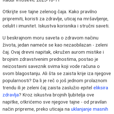
Otkrijte sve tajne zelenog čaja. Kako pravilno
pripremiti, koristi za zdravlje, uticaj na mršavljenje,
celulit i imunitet. Iskustva korisnika i stručni saveti.
U beskrajnom moru saveta o zdravom načinu
života, jedan nameće se kao nezaobilazan - zeleni
čaj. Ovaj drevni napitak, okružen aurom mistike i
brojnim zdravstvenim prednostima, postao je
neizostavni saveznik svima koji vode računa o
svom blagostanju. Ali šta se zaista krije iza njegove
popularnosti? Da li je reč o još jednom prolaznom
trendu ili je zeleni čaj zaista zaslužio epitel
eliksira
zdravlja
? Kroz iskustva brojnih ljubitelja ove
napitke, otkrićemo sve njegove tajne - od pravilan
način pripreme, preko uticaja na
uklanjanje masnih