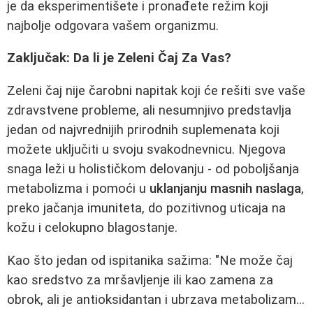
je da eksperimentišete i pronađete režim koji
najbolje odgovara vašem organizmu.
Zaključak: Da li je Zeleni Čaj Za Vas?
Zeleni čaj nije čarobni napitak koji će rešiti sve vaše
zdravstvene probleme, ali nesumnjivo predstavlja
jedan od najvrednijih prirodnih suplemenata koji
možete uključiti u svoju svakodnevnicu. Njegova
snaga leži u holističkom delovanju - od poboljšanja
metabolizma i pomoći u
uklanjanju masnih naslaga
,
preko jačanja imuniteta, do pozitivnog uticaja na
kožu i celokupno blagostanje.
Kao što jedan od ispitanika sažima: "Ne može čaj
kao sredstvo za mršavljenje ili kao zamena za
obrok, ali je antioksidantan i ubrzava metabolizam...