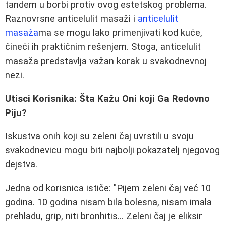
tandem u borbi protiv ovog estetskog problema.
Raznovrsne anticelulit masaži i
anticelulit
masaža
ma se mogu lako primenjivati kod kuće,
čineći ih praktičnim rešenjem. Stoga, anticelulit
masaža predstavlja važan korak u svakodnevnoj
nezi.
Utisci Korisnika: Šta Kažu Oni koji Ga Redovno
Piju?
Iskustva onih koji su zeleni čaj uvrstili u svoju
svakodnevicu mogu biti najbolji pokazatelj njegovog
dejstva.
Jedna od korisnica ističe: "Pijem zeleni čaj već 10
godina. 10 godina nisam bila bolesna, nisam imala
prehladu, grip, niti bronhitis... Zeleni čaj je eliksir