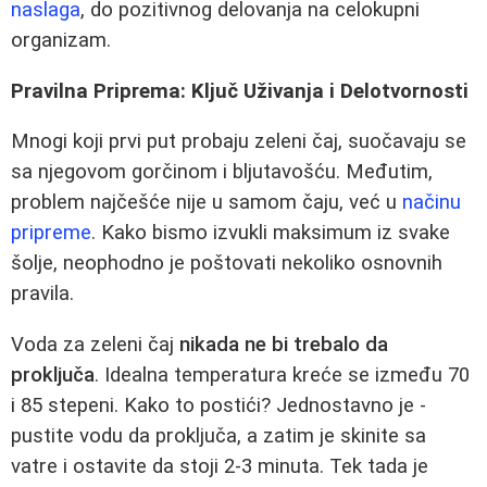
naslaga
, do pozitivnog delovanja na celokupni
organizam.
Pravilna Priprema: Ključ Uživanja i Delotvornosti
Mnogi koji prvi put probaju zeleni čaj, suočavaju se
sa njegovom gorčinom i bljutavošću. Međutim,
problem najčešće nije u samom čaju, već u
načinu
pripreme
. Kako bismo izvukli maksimum iz svake
šolje, neophodno je poštovati nekoliko osnovnih
pravila.
Voda za zeleni čaj
nikada ne bi trebalo da
proključa
. Idealna temperatura kreće se između 70
i 85 stepeni. Kako to postići? Jednostavno je -
pustite vodu da proključa, a zatim je skinite sa
vatre i ostavite da stoji 2-3 minuta. Tek tada je