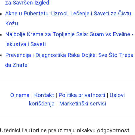
za Savršen Izgled
Akne u Pubertetu: Uzroci, Lečenje i Saveti za Čistu
Kožu
Najbolje Kreme za Topljenje Sala: Guam vs Eveline -
Iskustva i Saveti
Prevencija i Dijagnostika Raka Dojke: Sve Što Treba
da Znate
O nama
|
Kontakt
|
Politika privatnosti
|
Uslovi
korišćenja
|
Marketinški servisi
Urednici i autori ne preuzimaju nikakvu odgovornost