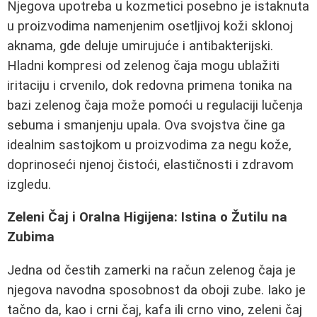
Njegova upotreba u kozmetici posebno je istaknuta
u proizvodima namenjenim osetljivoj koži sklonoj
aknama, gde deluje umirujuće i antibakterijski.
Hladni kompresi od zelenog čaja mogu ublažiti
iritaciju i crvenilo, dok redovna primena tonika na
bazi zelenog čaja može pomoći u regulaciji lučenja
sebuma i smanjenju upala. Ova svojstva čine ga
idealnim sastojkom u proizvodima za negu kože,
doprinoseći njenoj čistoći, elastičnosti i zdravom
izgledu.
Zeleni Čaj i Oralna Higijena: Istina o Žutilu na
Zubima
Jedna od čestih zamerki na račun zelenog čaja je
njegova navodna sposobnost da oboji zube. Iako je
tačno da, kao i crni čaj, kafa ili crno vino, zeleni čaj