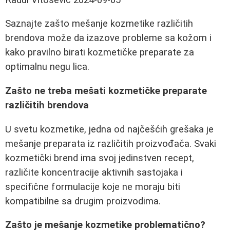
Saznajte zašto mešanje kozmetike različitih
brendova može da izazove probleme sa kožom i
kako pravilno birati kozmetičke preparate za
optimalnu negu lica.
Zašto ne treba mešati kozmetičke preparate
različitih brendova
U svetu kozmetike, jedna od najčešćih grešaka je
mešanje preparata iz različitih proizvođača. Svaki
kozmetički brend ima svoj jedinstven recept,
različite koncentracije aktivnih sastojaka i
specifične formulacije koje ne moraju biti
kompatibilne sa drugim proizvodima.
Zašto je mešanje kozmetike problematično?