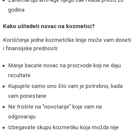
Zanemaruju anti-age njegu čak i kada pređu 20
godina
Kako uštedeti novac na kozmetici?
Korišćenje jedne kozmetičke linije može vam doneti
i finansijske prednosti:
Manje bacate novac na proizvode koji ne daju
rezultate
Kupujete samo ono što vam je potrebno, kada
vam ponestane
Ne trošite na "novotarije" koje vam ne
odgovaraju
Izbegavate skupu kozmetiku koja možda nije