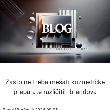
Zašto ne treba mešati kozmetičke
preparate različitih brendova
Radul Vitošević
2024-09-05