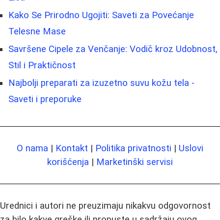
Kako Se Prirodno Ugojiti: Saveti za Povećanje
Telesne Mase
Savršene Cipele za Venčanje: Vodič kroz Udobnost,
Stil i Praktičnost
Najbolji preparati za izuzetno suvu kožu tela -
Saveti i preporuke
O nama
|
Kontakt
|
Politika privatnosti
|
Uslovi
korišćenja
|
Marketinški servisi
Urednici i autori ne preuzimaju nikakvu odgovornost
za bilo kakve greške ili propuste u sadržaju ovog