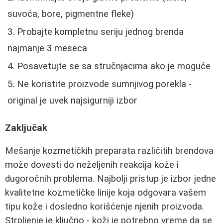
suvoća, bore, pigmentne fleke)
Probajte kompletnu seriju jednog brenda
najmanje 3 meseca
Posavetujte se sa stručnjacima ako je moguće
Ne koristite proizvode sumnjivog porekla -
original je uvek najsigurniji izbor
Zaključak
Mešanje kozmetičkih preparata različitih brendova
može dovesti do neželjenih reakcija kože i
dugoročnih problema. Najbolji pristup je izbor jedne
kvalitetne kozmetičke linije koja odgovara vašem
tipu kože i dosledno korišćenje njenih proizvoda.
Strpljenje je ključno - koži je potrebno vreme da se