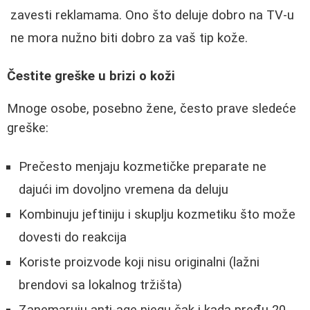
zavesti reklamama. Ono što deluje dobro na TV-u
ne mora nužno biti dobro za vaš tip kože.
Čestite greške u brizi o koži
Mnoge osobe, posebno žene, često prave sledeće
greške:
Prečesto menjaju kozmetičke preparate ne
dajući im dovoljno vremena da deluju
Kombinuju jeftiniju i skuplju kozmetiku što može
dovesti do reakcija
Koriste proizvode koji nisu originalni (lažni
brendovi sa lokalnog tržišta)