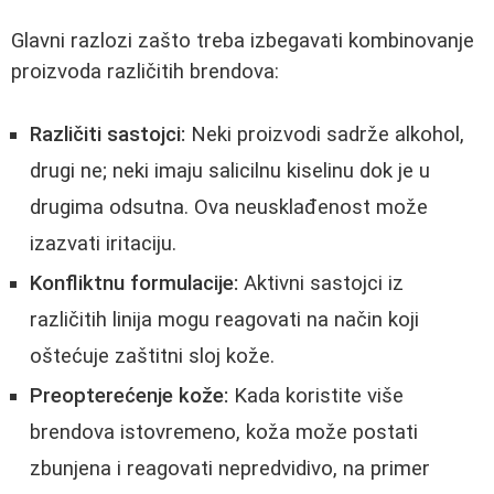
Glavni razlozi zašto treba izbegavati kombinovanje
proizvoda različitih brendova:
Različiti sastojci:
Neki proizvodi sadrže alkohol,
drugi ne; neki imaju salicilnu kiselinu dok je u
drugima odsutna. Ova neusklađenost može
izazvati iritaciju.
Konfliktnu formulacije:
Aktivni sastojci iz
različitih linija mogu reagovati na način koji
oštećuje zaštitni sloj kože.
Preopterećenje kože:
Kada koristite više
brendova istovremeno, koža može postati
zbunjena i reagovati nepredvidivo, na primer