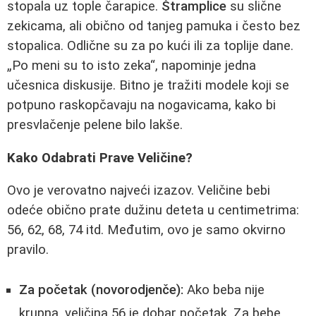
stopala uz tople čarapice.
Štramplice
su slične
zekicama, ali obično od tanjeg pamuka i često bez
stopalica. Odlične su za po kući ili za toplije dane.
„Po meni su to isto zeka“, napominje jedna
učesnica diskusije. Bitno je tražiti modele koji se
potpuno raskopčavaju na nogavicama, kako bi
presvlačenje pelene bilo lakše.
Kako Odabrati Prave Veličine?
Ovo je verovatno najveći izazov. Veličine bebi
odeće obično prate dužinu deteta u centimetrima:
56, 62, 68, 74 itd. Međutim, ovo je samo okvirno
pravilo.
Za početak (novorodjenče):
Ako beba nije
krupna, veličina 56 je dobar početak. Za bebe