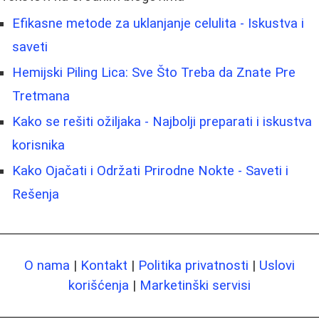
Efikasne metode za uklanjanje celulita - Iskustva i
saveti
Hemijski Piling Lica: Sve Što Treba da Znate Pre
Tretmana
Kako se rešiti ožiljaka - Najbolji preparati i iskustva
korisnika
Kako Ojačati i Održati Prirodne Nokte - Saveti i
Rešenja
O nama
|
Kontakt
|
Politika privatnosti
|
Uslovi
korišćenja
|
Marketinški servisi