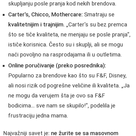
skupljanju posle pranja kod nekih brendova.
Carter's, Chicco, Mothercare:
Smatraju se
kvalitetnijim i trajnijim
. „Carter's su bez premca
što se tiče kvaliteta, ne menjaju se posle pranja“,
ističe korisnica. Često su i skuplji, ali se mogu
naći povoljno na rasprodajama ili u outletima.
Online poručivanje (preko posrednika):
Popularno za brendove kao što su F&F, Disney,
ali nosi rizik od pogrešne veličine ili kvaliteta. „Ja
ne mogu da verujem šta je ovo sa F&F
bodicima... sve nam se skupilo!“, podelila je
frustraciju jedna mama.
Najvažniji savet je:
ne žurite se sa masovnom