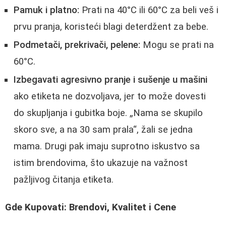
Pamuk i platno:
Prati na 40°C ili 60°C za beli veš i
prvu pranja, koristeći blagi deterdžent za bebe.
Podmetači, prekrivači, pelene:
Mogu se prati na
60°C.
Izbegavati agresivno pranje i sušenje u mašini
ako etiketa ne dozvoljava, jer to može dovesti
do skupljanja i gubitka boje. „Nama se skupilo
skoro sve, a na 30 sam prala“, žali se jedna
mama. Drugi pak imaju suprotno iskustvo sa
istim brendovima, što ukazuje na važnost
pažljivog čitanja etiketa.
Gde Kupovati: Brendovi, Kvalitet i Cene