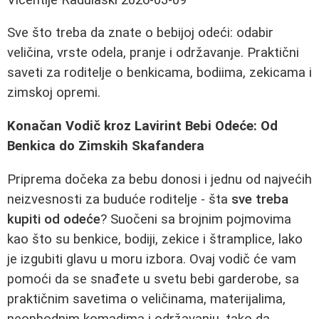
Sve što treba da znate o bebijoj odeći: odabir
veličina, vrste odela, pranje i održavanje. Praktični
saveti za roditelje o benkicama, bodiima, zekicama i
zimskoj opremi.
Konačan Vodič kroz Lavirint Bebi Odeće: Od
Benkica do Zimskih Skafandera
Priprema dočeka za bebu donosi i jednu od najvećih
neizvesnosti za buduće roditelje - šta
sve treba
kupiti od odeće
? Suočeni sa brojnim pojmovima
kao što su benkice, bodiji, zekice i štramplice, lako
je izgubiti glavu u moru izbora. Ovaj vodič će vam
pomoći da se snađete u svetu bebi garderobe, sa
praktičnim savetima o veličinama, materijalima,
neophodnim komadima i održavanju, tako da