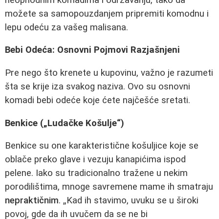
možete sa samopouzdanjem pripremiti komodnu i
lepu odeću za vašeg malisana.
Bebi Odeća: Osnovni Pojmovi Razjašnjeni
Pre nego što krenete u kupovinu, važno je razumeti
šta se krije iza svakog naziva. Ovo su osnovni
komadi bebi odeće koje ćete najčešće sretati.
Benkice („Ludačke Košulje“)
Benkice su one karakteristične košuljice koje se
oblače preko glave i vezuju kanapićima ispod
pelene. Iako su tradicionalno tražene u nekim
porodilištima, mnoge savremene mame ih smatraju
nepraktičnim
. „Kad ih stavimo, uvuku se u široki
povoj, gde da ih uvučem da se ne bi