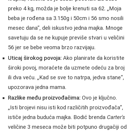
preko 4 kg, možda je bolje krenuti sa 62. „Moja
beba je rođena sa 3.150g i 50cm i 56 smo nosili
mesec dana“, deli iskustvo jedna majka. Mnoge
savetuju da se ne kupuje previše stvari u veličini
56 jer se bebe veoma brzo razvijaju.
Uticaj širokog povoja:
Ako planirate da koristite
široki povoj, moraćete da uzmete odeću za broj
ili dva veću. „Kad se sve to natrpa, jedva stane“,
upozorava jedna mama.
Razlike među proizvođačima:
Ovo je ključno.
„Isti brojevi nisu isti kod različitih proizvođača“,
ističe jedna buduća majka. Bodić brenda
Carter's
veličine 3 meseca može biti potpuno drugačiji od