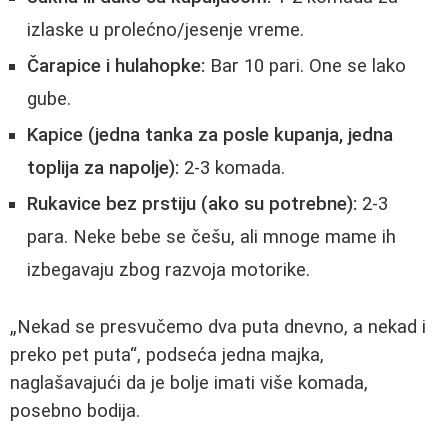
izlaske u prolećno/jesenje vreme.
Čarapice i hulahopke:
Bar 10 pari. One se lako
gube.
Kapice (jedna tanka za posle kupanja, jedna
toplija za napolje):
2-3 komada.
Rukavice bez prstiju (ako su potrebne):
2-3
para. Neke bebe se češu, ali mnoge mame ih
izbegavaju zbog razvoja motorike.
„Nekad se presvučemo dva puta dnevno, a nekad i
preko pet puta“, podseća jedna majka,
naglašavajući da je bolje imati više komada,
posebno bodija.