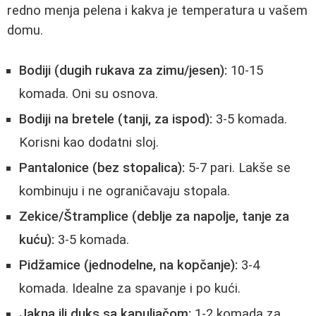
redno menja pelena i kakva je temperatura u vašem
domu.
Bodiji (dugih rukava za zimu/jesen):
10-15
komada. Oni su osnova.
Bodiji na bretele (tanji, za ispod):
3-5 komada.
Korisni kao dodatni sloj.
Pantalonice (bez stopalica):
5-7 pari. Lakše se
kombinuju i ne ograničavaju stopala.
Zekice/Štramplice (deblje za napolje, tanje za
kuću):
3-5 komada.
Pidžamice (jednodelne, na kopčanje):
3-4
komada. Idealne za spavanje i po kući.
Jakna ili duks sa kapuljačom:
1-2 komada za