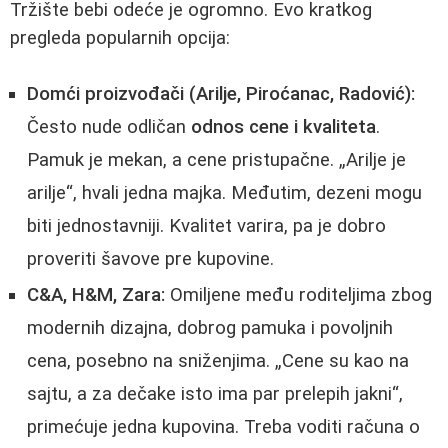
Tržište bebi odeće je ogromno. Evo kratkog
pregleda popularnih opcija:
Domći proizvođači (Arilje, Piroćanac, Radović):
Često nude odličan
odnos cene i kvaliteta
.
Pamuk je mekan, a cene pristupačne. „Arilje je
arilje“, hvali jedna majka. Međutim, dezeni mogu
biti jednostavniji. Kvalitet varira, pa je dobro
proveriti šavove pre kupovine.
C&A, H&M, Zara:
Omiljene među roditeljima zbog
modernih dizajna, dobrog pamuka i povoljnih
cena, posebno na sniženjima. „Cene su kao na
sajtu, a za dečake isto ima par prelepih jakni“,
primećuje jedna kupovina. Treba voditi računa o