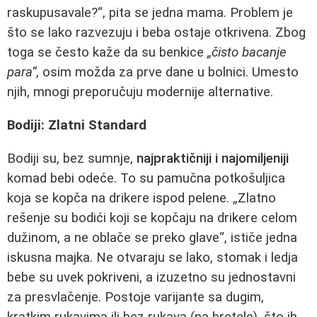
raskupusavale?“, pita se jedna mama. Problem je
što se lako razvezuju i beba ostaje otkrivena. Zbog
toga se često kaže da su benkice
„čisto bacanje
para“
, osim možda za prve dane u bolnici. Umesto
njih, mnogi preporučuju modernije alternative.
Bodiji: Zlatni Standard
Bodiji su, bez sumnje,
najpraktičniji i najomiljeniji
komad bebi odeće. To su pamučna potkošuljica
koja se kopča na drikere ispod pelene. „Zlatno
rešenje su bodići koji se kopčaju na drikere celom
dužinom, a ne oblače se preko glave“, ističe jedna
iskusna majka. Ne otvaraju se lako, stomak i ledja
bebe su uvek pokriveni, a izuzetno su jednostavni
za presvlačenje. Postoje varijante sa dugim,
kratkim rukavima ili bez rukava (na bretele), što ih