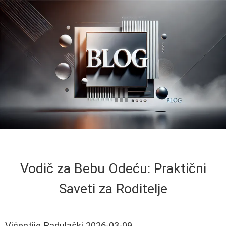
Vodič za Bebu Odeću: Praktični
Saveti za Roditelje
Vićentije Radulaški
2026-03-09