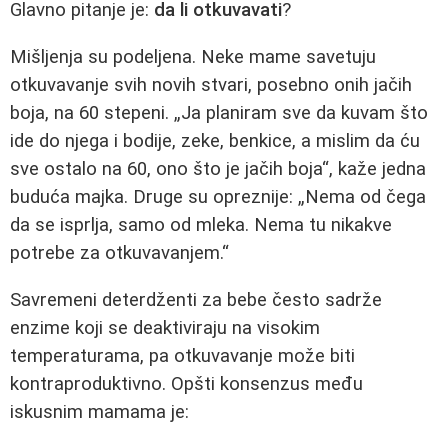
Glavno pitanje je:
da li otkuvavati
?
Mišljenja su podeljena. Neke mame savetuju
otkuvavanje svih novih stvari, posebno onih jačih
boja, na 60 stepeni. „Ja planiram sve da kuvam što
ide do njega i bodije, zeke, benkice, a mislim da ću
sve ostalo na 60, ono što je jačih boja“, kaže jedna
buduća majka. Druge su opreznije: „Nema od čega
da se isprlja, samo od mleka. Nema tu nikakve
potrebe za otkuvavanjem.“
Savremeni deterdženti za bebe često sadrže
enzime koji se deaktiviraju na visokim
temperaturama, pa otkuvavanje može biti
kontraproduktivno. Opšti konsenzus među
iskusnim mamama je: