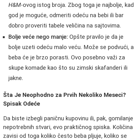
H&M
-ovog istog broja. Zbog toga je najbolje, kad
god je moguće, odmeriti odeću na bebi ili bar
dobro proveriti tabele veličina na sajtovima.
Bolje veće nego manje:
Opšte pravilo je da je
bolje uzeti odeću malo veću. Može se podvući, a
beba će je brzo porasti. Ovo posebno važi za
skupe komade kao što su zimski skafanderi ili
jakne.
Šta Je Neophodno za Prvih Nekoliko Meseci?
Spisak Odeće
Da biste izbegli paničnu kupovinu ili, pak, gomilanje
nepotrebnih stvari, evo praktičnog spiska. Količina
zavisi od toga koliko često beba pljuje, koliko se