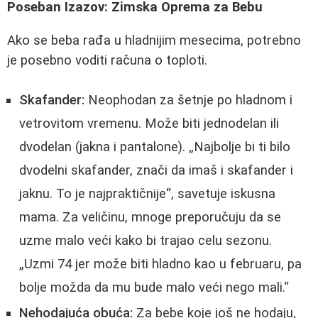
Poseban Izazov: Zimska Oprema za Bebu
Ako se beba rađa u hladnijim mesecima, potrebno
je posebno voditi računa o toploti.
Skafander:
Neophodan za šetnje po hladnom i
vetrovitom vremenu. Može biti jednodelan ili
dvodelan (jakna i pantalone). „Najbolje bi ti bilo
dvodelni skafander, znači da imaš i skafander i
jaknu. To je najpraktičnije“, savetuje iskusna
mama. Za veličinu, mnoge preporučuju da se
uzme malo veći kako bi trajao celu sezonu.
„Uzmi 74 jer može biti hladno kao u februaru, pa
bolje možda da mu bude malo veći nego mali.“
Nehodajuća obuća:
Za bebe koje još ne hodaju,