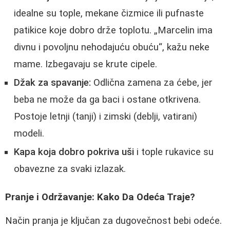
idealne su tople, mekane čizmice ili pufnaste
patikice koje dobro drže toplotu. „Marcelin ima
divnu i povoljnu nehodajuću obuću“, kažu neke
mame. Izbegavaju se krute cipele.
Džak za spavanje:
Odlična zamena za ćebe, jer
beba ne može da ga baci i ostane otkrivena.
Postoje letnji (tanji) i zimski (deblji, vatirani)
modeli.
Kapa koja dobro pokriva uši
i tople rukavice su
obavezne za svaki izlazak.
Pranje i Održavanje: Kako Da Odeća Traje?
Način pranja je ključan za dugovečnost bebi odeće.