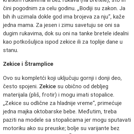
čini pogodnim za celu godinu. „Bodiji su zakon. Ja
bih ih uzimala dokle god ima brojeva za nju“, kaže
jedna mama. Za jesen i zimu savetuju se oni sa
dugim rukavima, dok su oni na tanke bretele idealni
kao potkošuljica ispod zekice ili za toplije dane u
stanu.
Zekice i Štramplice
Ovo su kompletći koji uključuju gornji i donji deo,
često spojeni.
Zekice
su obično od debljeg
materijala (pliš, frotir) i mogu imati stopalice.
„Zekice su odlične za hladnije vreme“, primećuje
jedna majka oktobarske bebe. Međutim, treba
paziti na modele sa stopalicama jer mogu sputavati
motoriku ako su preuske; bolje su varijante bez