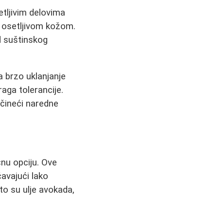
etljivim delovima
 sa osetljivom kožom.
d suštinskog
 brzo uklanjanje
raga tolerancije.
 čineći naredne
čnu opciju. Ove
avajući lako
to su ulje avokada,