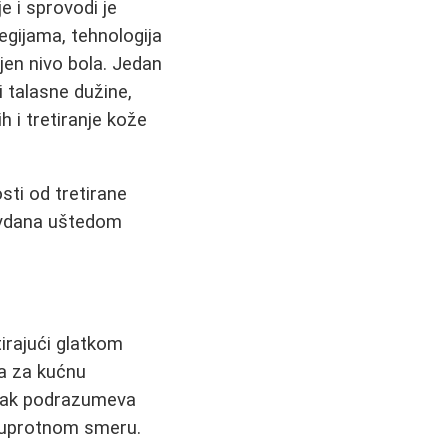
e i sprovodi je
egijama, tehnologija
jen nivo bola. Jedan
i talasne dužine,
 i tretiranje kože
sti od tretirane
ravdana uštedom
irajući glatkom
da za kućnu
tupak podrazumeva
 suprotnom smeru.