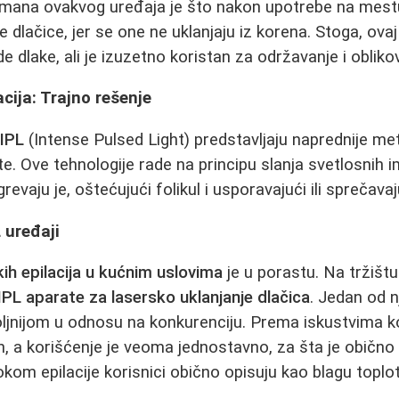
ana ovakvog uređaja je što nakon upotrebe na mestu
e dlačice, jer se one ne uklanjaju iz korena. Stoga, ova
e dlake, ali je izuzetno koristan za održavanje i obliko
acija: Trajno rešenje
i
IPL
(Intense Pulsed Light) predstavljaju naprednije m
te. Ove tehnologije rade na principu slanja svetlosnih im
revaju je, oštećujući folikul i usporavajući ili sprečava
L uređaji
kih epilacija u kućnim uslovima
je u porastu. Na tržištu
IPL aparate za lasersko uklanjanje dlačica
. Jedan od n
jnijom u odnosu na konkurenciju. Prema iskustvima ko
, a korišćenje je veoma jednostavno, za šta je običn
okom epilacije korisnici obično opisuju kao blagu toplot