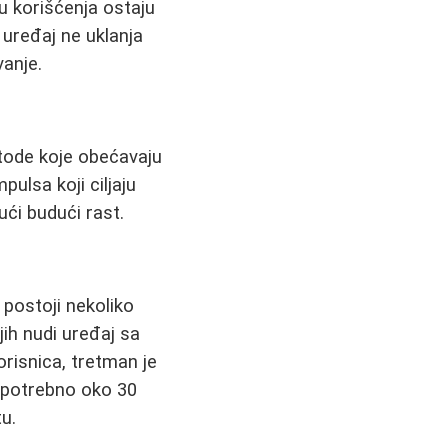
 korišćenja ostaju
j uređaj ne uklanja
vanje.
etode koje obećavaju
pulsa koji ciljaju
jući budući rast.
 postoji nekoliko
jih nudi uređaj sa
risnica, tretman je
o potrebno oko 30
u.