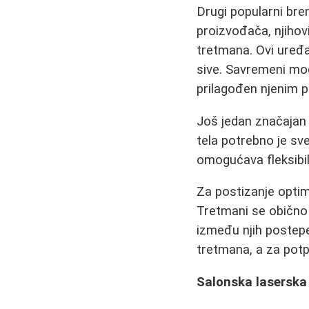
Drugi popularni br
proizvođača, njihov
tretmana. Ovi uređa
sive. Savremeni mo
prilagođen njenim 
Još jedan značajan 
tela potrebno je sv
omogućava fleksibil
Za postizanje optima
Tretmani se obično
između njih postepen
tretmana, a za potp
Salonska laserska 