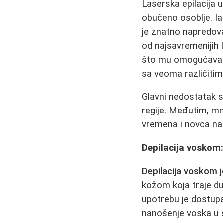
Laserska epilacija 
obučeno osoblje. Ia
je znatno napredova
od najsavremenijih l
što mu omogućava us
sa veoma različiti
Glavni nedostatak s
regije. Međutim, mn
vremena i novca na 
Depilacija voskom:
Depilacija voskom
j
kožom koja traje du
upotrebu je dostupa
nanošenje voska u 