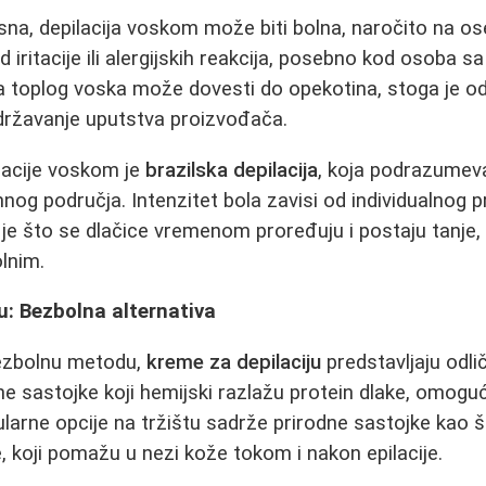
sna, depilacija voskom može biti bolna, naročito na os
 od iritacije ili alergijskih reakcija, posebno kod osoba
a toplog voska može dovesti do opekotina, stoga je o
idržavanje uputstva proizvođača.
lacije voskom je
brazilska depilacija
, koja podrazumeva
mnog područja. Intenzitet bola zavisi od individualnog p
je što se dlačice vremenom proređuju i postaju tanje,
lnim.
u: Bezbolna alternativa
bezbolnu metodu,
kreme za depilaciju
predstavljaju odli
e sastojke koji hemijski razlažu protein dlake, omoguć
ularne opcije na tržištu sadrže prirodne sastojke kao š
re, koji pomažu u nezi kože tokom i nakon epilacije.