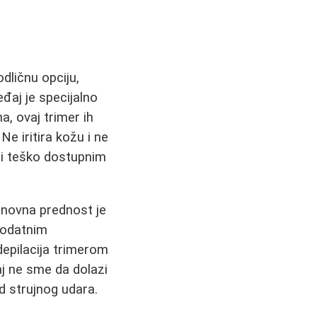
odličnu opciju,
eđaj je specijalno
a, ovaj trimer ih
Ne iritira kožu i ne
pi teško dostupnim
Osnovna prednost je
dodatnim
depilacija trimerom
aj ne sme da dolazi
d strujnog udara.