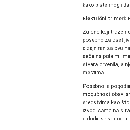
kako biste mogli da
Električni trimeri:
Za one koji traže n
posebno za osetljiva
dizajniran za ovu na
seče na pola milimet
stvara crvenila, a 
mestima.
Posebno je pogoda
mogućnost obavlja
sredstvima kao što 
izvodi samo na suvoj
u dodir sa vodom i 