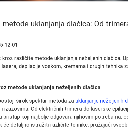
 metode uklanjanja dlačica: Od trimer
5-12-01
kroz različite metode uklanjanja neželjenih dlačica. U
 lasera, depilacije voskom, kremama i drugih tehnika z
oz metode uklanjanja neželjenih dlačica
postoji širok spektar metoda za
uklanjanje neželjenih d
i izazovima. Od električnih trimera do laserske epilaci
 pristup koji najbolje odgovara njihovim potrebama, ose
 će detaljno istražiti različite tehnike, pružajući sve