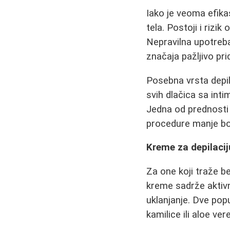
Iako je veoma efika
tela. Postoji i rizik
Nepravilna upotreb
značaja pažljivo pr
Posebna vrsta depi
svih dlačica sa inti
Jedna od prednosti 
procedure manje bo
Kreme za depilacij
Za one koji traže 
kreme sadrže aktivn
uklanjanje. Dve pop
kamilice ili aloe ve