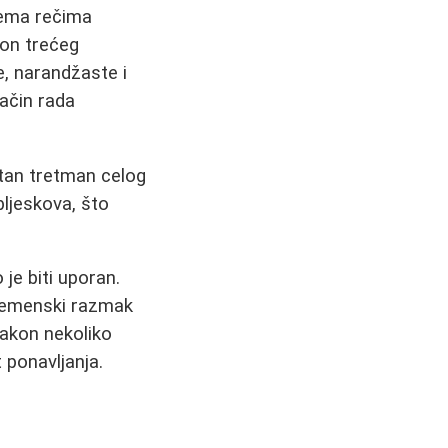
rema rečima
kon trećeg
e, narandžaste i
ačin rada
etan tretman celog
bljeskova, što
je biti uporan.
vremenski razmak
nakon nekoliko
 ponavljanja.