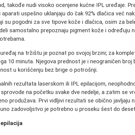
end, takođe nudi visoko ocenjene kućne IPL uređaje. P
i aparati uspešno uklanjaju do čak 92% dlačica već na
ji su pogodni za sve tipove kože i dlačica, osim za bel
deli samostalno prepoznaju pigment kože i određuju n
potrebama.
uređaj na tržištu je poznat po svojoj brzini; za kompl
ega 10 minuta. Njegova prednost je i neograničen broj 
nost u korišćenju bez brige o potrošnji.
lnih rezultata laserskom ili IPL epilacijom, neophodno 
 sprovode na početku svake dve nedelje, a zatim se 
o produžava. Prvi vidljivi rezultati se obično javljaju 
uno zadovoljstvo je potrebno u proseku šest do deset
epilacija