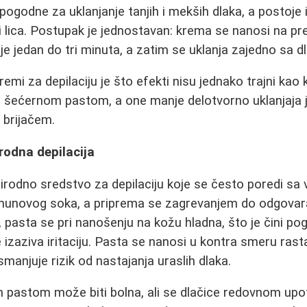
godne za uklanjanje tanjih i mekših dlaka, a postoje 
i lica. Postupak je jednostavan: krema se nanosi na 
uje jedan do tri minuta, a zatim se uklanja zajedno sa d
emi za depilaciju je što efekti nisu jednako trajni kao 
li šećernom pastom, a one manje delotvorno uklanjaja j
 brijačem.
rodna depilacija
rirodno sredstvo za depilaciju koje se često poredi sa
imunovog soka, a priprema se zagrevanjem do odgovara
, pasta se pri nanošenju na kožu hladna, što je čini p
e izaziva iritaciju. Pasta se nanosi u kontra smeru rast
manjuje rizik od nastajanja uraslih dlaka.
m pastom može biti bolna, ali se dlačice redovnom up