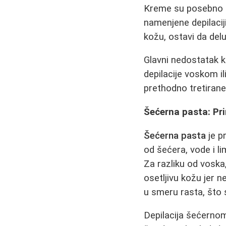
Kreme su posebno po
namenjene depilacij
kožu, ostavi da del
Glavni nedostatak kr
depilacije voskom i
prethodno tretirane
Šećerna pasta: Pri
Šećerna pasta
je p
od šećera, vode i l
Za razliku od voska
osetljivu kožu jer n
u smeru rasta, što s
Depilacija šećerno