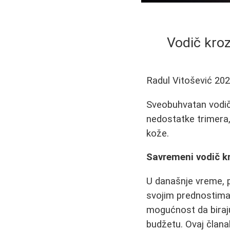
Vodič kroz
Radul Vitošević
202
Sveobuhvatan vodič 
nedostatke trimera,
kože.
Savremeni vodič kr
U današnje vreme, 
svojim prednostima 
mogućnost da biraju
budžetu. Ovaj članak