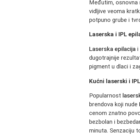
Međutim, osnovna m
vidljive veoma kratk
potpuno grube i tvrd
Laserska i IPL epil
Laserska epilacija
dugotrajnije rezulta
pigment u dlaci i zag
Kućni laserski i IP
Popularnost
lasers
brendova koji nude
cenom znatno povol
bezbolan i bezbedan
minuta. Senzaciju t