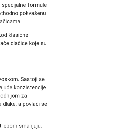
i specijalne formule
prethodno pokvašenu
lačicama.
kod klasične
ače dlačice koje su
 voskom. Sastoji se
juće konzistencije.
ogodnijom za
a dlake, a povlači se
otrebom smanjuju,