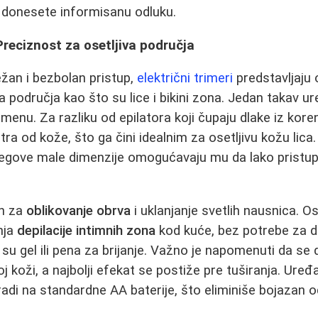
 donesete informisanu odluku.
 Preciznost za osetljiva područja
ežan i bezbolan pristup,
električni trimeri
predstavljaju 
 područja kao što su lice i bikini zona. Jedan takav ur
menu. Za razliku od epilatora koji čupaju dlake iz koren
ra od kože, što ga čini idealnim za osetljivu kožu lica. 
njegove male dimenzije omogućavaju mu da lako pristu
n za
oblikovanje obrva
i uklanjanje svetlih nausnica. 
nja
depilacije intimnih zona
kod kuće, bez potrebe za 
su gel ili pena za brijanje. Važno je napomenuti da se 
 koži, a najbolji efekat se postiže pre tuširanja. Uređ
radi na standardne AA baterije, što eliminiše bojazan o