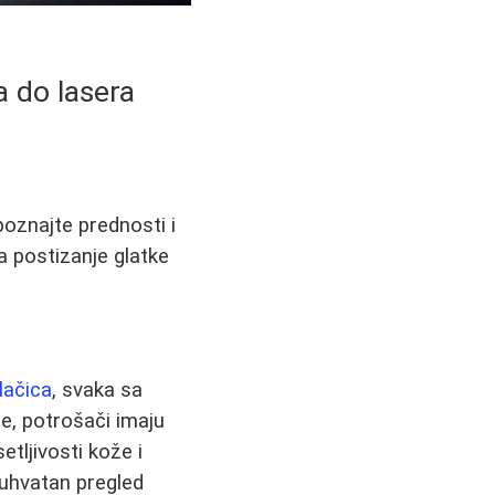
a do lasera
poznajte prednosti i
a postizanje glatke
lačica
, svaka sa
je, potrošači imaju
tljivosti kože i
obuhvatan pregled