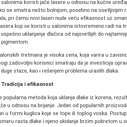
u salonima koristi jače lasere u odnosu na kućne uređaj
ko se smatra nešto bolnijom, posebno na osetljivijim r
la, pri čemu novi laseri nude veću efikasnost uz sman
asera koji se koristi u salonima istovremeno radi na tr
pešno uklanjanje dlačica od najsvetlijih do najtamnijih
m pigmentom.
alonskih tretmana je visoka cena, koja varira u zavisno
ogi zadovoljni korisnici smatraju da je investicija op
duge staze, kao i rešenjem problema uraslih dlaka.
 Tradicija i efikasnost
e popularna metoda koja uklanja dlake iz korena, rezult
že u odnosu na brijanje. Jedan od popularnih proizvo
n u formi kuglica koje se tope ili toplog voska. Pos
smeru rasta dlake i njeno skidanje brzim pokretom u