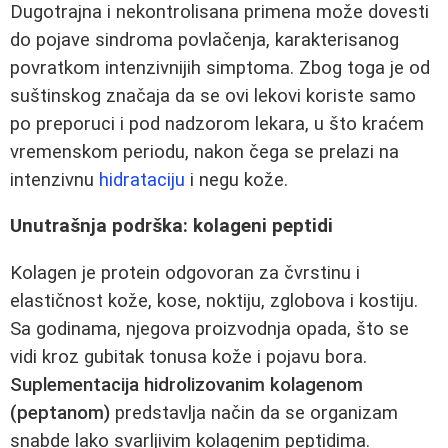
Dugotrajna i nekontrolisana primena može dovesti
do pojave sindroma povlačenja, karakterisanog
povratkom intenzivnijih simptoma. Zbog toga je od
suštinskog značaja da se ovi lekovi koriste samo
po preporuci i pod nadzorom lekara, u što kraćem
vremenskom periodu, nakon čega se prelazi na
intenzivnu
hidrataciju
i negu kože.
Unutrašnja podrška: kolageni peptidi
Kolagen je protein odgovoran za čvrstinu i
elastičnost kože, kose, noktiju, zglobova i kostiju.
Sa godinama, njegova proizvodnja opada, što se
vidi kroz gubitak tonusa kože i pojavu bora.
Suplementacija hidrolizovanim kolagenom
(peptanom)
predstavlja način da se organizam
snabde lako svarljivim kolagenim peptidima.