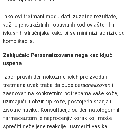
Iako ovi tretmani mogu dati izuzetne rezultate,
važno je istražiti ih i obaviti ih kod ovlaštenih i
iskusnih stručnjaka kako bi se minimizirao rizik od
komplikacija.
Zaključak: Personalizovana nega kao ključ
uspeha
Izbor pravih dermokozmetičkih proizvoda i
tretmana uvek treba da bude
personalizovan
i
zasnovan na konkretnim potrebama vaše kože,
uzimajući u obzir tip kože, postojeća stanja i
životne navike. Konsultacija sa dermatologom ili
farmaceutom je neprocenjiv korak koji može
sprečiti neželjene reakcije i usmeriti vas ka