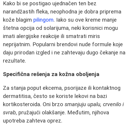
Kako bi se postigao ujednačen ten bez
narandžastih fleka, neophodna je dobra priprema
kože blagim
pilingom
. Iako su ove kreme manje
štetna opcija od solarijuma, neki korisnici mogu
imati alergijske reakcije ili smatrati miris
neprijatnim. Popularni brendovi nude formule koje
daju prirodan izgled i ne zahtevaju dugo čekanje na
rezultate.
Specifična rešenja za kožna oboljenja
Za stanja poput ekcema, psorijaze ili kontaktnog
dermatitisa, često se koriste lekovi na bazi
kortikosteroida. Oni brzo
smanjuju upalu, crvenilo i
svrab
, pružajući olakšanje. Međutim, njihova
upotreba zahteva oprez.