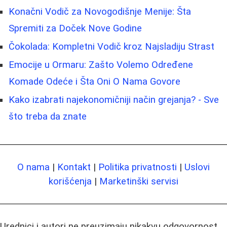
Konačni Vodič za Novogodišnje Menije: Šta
Spremiti za Doček Nove Godine
Čokolada: Kompletni Vodič kroz Najsladiju Strast
Emocije u Ormaru: Zašto Volemo Određene
Komade Odeće i Šta Oni O Nama Govore
Kako izabrati najekonomičniji način grejanja? - Sve
što treba da znate
O nama
|
Kontakt
|
Politika privatnosti
|
Uslovi
korišćenja
|
Marketinški servisi
Urednici i autori ne preuzimaju nikakvu odgovornost