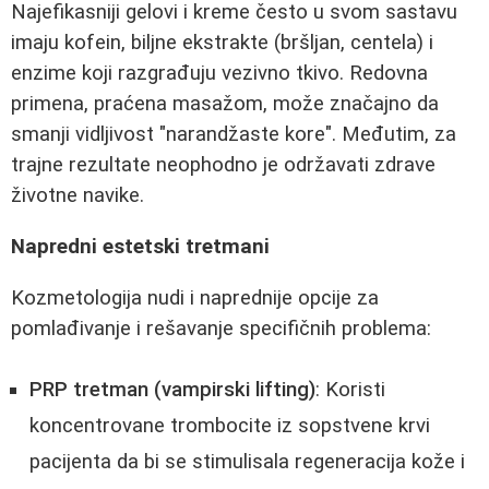
Najefikasniji gelovi i kreme često u svom sastavu
imaju kofein, biljne ekstrakte (bršljan, centela) i
enzime koji razgrađuju vezivno tkivo. Redovna
primena, praćena masažom, može značajno da
smanji vidljivost "narandžaste kore". Međutim, za
trajne rezultate neophodno je održavati zdrave
životne navike.
Napredni estetski tretmani
Kozmetologija nudi i naprednije opcije za
pomlađivanje i rešavanje specifičnih problema:
PRP tretman (vampirski lifting)
: Koristi
koncentrovane trombocite iz sopstvene krvi
pacijenta da bi se stimulisala regeneracija kože i