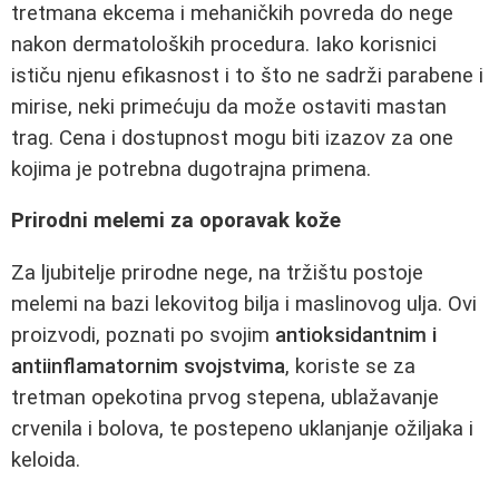
tretmana ekcema i mehaničkih povreda do nege
nakon dermatoloških procedura. Iako korisnici
ističu njenu efikasnost i to što ne sadrži parabene i
mirise, neki primećuju da može ostaviti mastan
trag. Cena i dostupnost mogu biti izazov za one
kojima je potrebna dugotrajna primena.
Prirodni melemi za oporavak kože
Za ljubitelje prirodne nege, na tržištu postoje
melemi na bazi lekovitog bilja i maslinovog ulja. Ovi
proizvodi, poznati po svojim
antioksidantnim i
antiinflamatornim svojstvima
, koriste se za
tretman opekotina prvog stepena, ublažavanje
crvenila i bolova, te postepeno uklanjanje ožiljaka i
keloida.