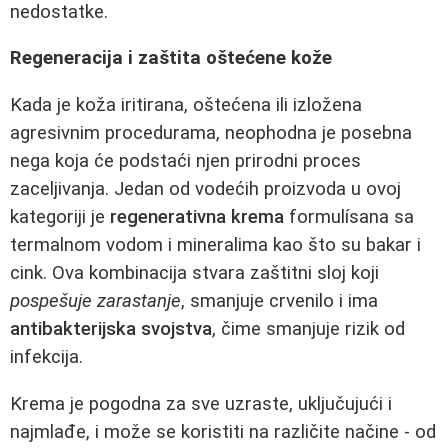
nedostatke.
Regeneracija i zaštita oštećene kože
Kada je koža iritirana, oštećena ili izložena
agresivnim procedurama, neophodna je posebna
nega koja će podstaći njen prirodni proces
zaceljivanja. Jedan od vodećih proizvoda u ovoj
kategoriji je
regenerativna krema
formulísana sa
termalnom vodom i mineralima kao što su bakar i
cink. Ova kombinacija stvara zaštitni sloj koji
pospešuje zarastanje
, smanjuje crvenilo i ima
antibakterijska svojstva
, čime smanjuje rizik od
infekcija.
Krema je pogodna za sve uzraste, uključujući i
najmlađe, i može se koristiti na različite načine - od