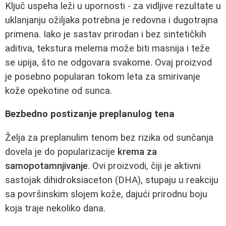
Ključ uspeha leži u upornosti - za vidljive rezultate u
uklanjanju ožiljaka potrebna je redovna i dugotrajna
primena. Iako je sastav prirodan i bez sintetičkih
aditiva, tekstura melema može biti masnija i teže
se upija, što ne odgovara svakome. Ovaj proizvod
je posebno popularan tokom leta za smirivanje
kože opekotine od sunca.
Bezbedno postizanje preplanulog tena
Želja za preplanulim tenom bez rizika od sunčanja
dovela je do popularizacije
krema za
samopotamnjivanje
. Ovi proizvodi, čiji je aktivni
sastojak dihidroksiaceton (DHA), stupaju u reakciju
sa površinskim slojem kože, dajući prirodnu boju
koja traje nekoliko dana.