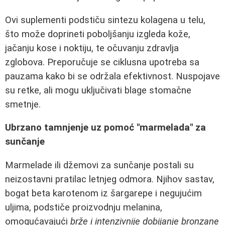
Ovi suplementi podstiču sintezu kolagena u telu,
što može doprineti poboljšanju izgleda kože,
jačanju kose i noktiju, te očuvanju zdravlja
zglobova. Preporučuje se ciklusna upotreba sa
pauzama kako bi se održala efektivnost. Nuspojave
su retke, ali mogu uključivati blage stomačne
smetnje.
Ubrzano tamnjenje uz pomoć "marmelada" za
sunčanje
Marmelade ili džemovi za sunčanje postali su
neizostavni pratilac letnjeg odmora. Njihov sastav,
bogat beta karotenom iz šargarepe i negujućim
uljima, podstiče proizvodnju melanina,
omogućavajući
brže i intenzivnije dobijanje bronzane