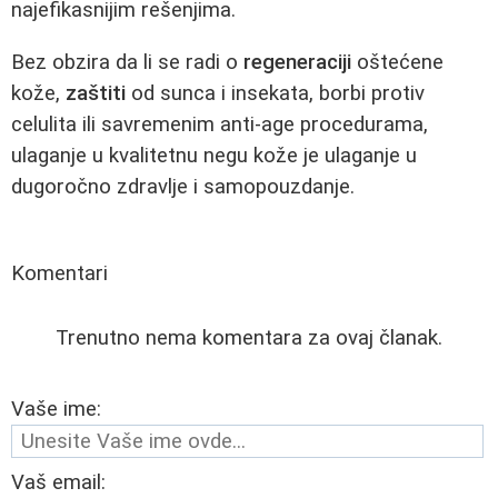
najefikasnijim rešenjima.
Bez obzira da li se radi o
regeneraciji
oštećene
kože,
zaštiti
od sunca i insekata, borbi protiv
celulita ili savremenim anti-age procedurama,
ulaganje u kvalitetnu negu kože je ulaganje u
dugoročno zdravlje i samopouzdanje.
Komentari
Trenutno nema komentara za ovaj članak.
Vaše ime:
Vaš email: