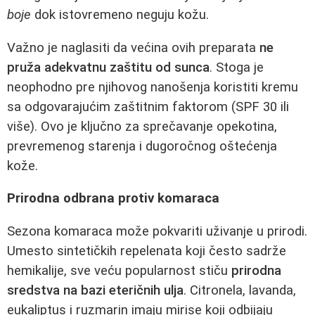
boje
dok istovremeno neguju kožu.
Važno je naglasiti da većina ovih preparata
ne
pruža adekvatnu zaštitu od sunca
. Stoga je
neophodno pre njihovog nanošenja koristiti kremu
sa odgovarajućim zaštitnim faktorom (SPF 30 ili
više). Ovo je ključno za sprečavanje opekotina,
prevremenog starenja i dugoročnog oštećenja
kože.
Prirodna odbrana protiv komaraca
Sezona komaraca može pokvariti uživanje u prirodi.
Umesto sintetičkih repelenata koji često sadrže
hemikalije, sve veću popularnost stiču
prirodna
sredstva na bazi eteričnih ulja
. Citronela, lavanda,
eukaliptus i ruzmarin imaju mirise koji odbijaju