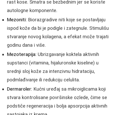
rast kose. Smatra se bezbednim jer se koriste
autologne komponente.
Mezoniti
: Biorazgradive niti koje se postavljaju
ispod kože da bi je podigle i zategnule. Stimulišu
stvaranje novog kolagena, a efekat može trajati
godinu dana i više.
Mezoterapija
: Ubrizgavanje koktela aktivnih
supstanci (vitamina, hijaluronske kiseline) u
srednji sloj kože za intenzivnu hidrataciju,
podmlađivanje ili redukciju celulita.
Dermaroler
: Kućni uređaj sa mikroiglicama koji
stvara kontrolisane površinske ozlede, čime se
podstiče regeneracija i bolja apsorpcija aktivnih
sastojaka iz krema.