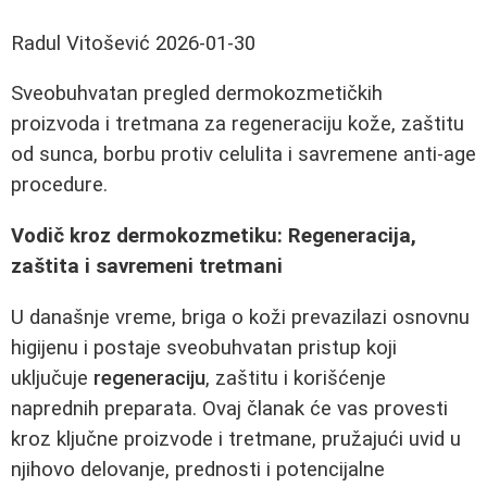
Radul Vitošević
2026-01-30
Sveobuhvatan pregled dermokozmetičkih
proizvoda i tretmana za regeneraciju kože, zaštitu
od sunca, borbu protiv celulita i savremene anti-age
procedure.
Vodič kroz dermokozmetiku: Regeneracija,
zaštita i savremeni tretmani
U današnje vreme, briga o koži prevazilazi osnovnu
higijenu i postaje sveobuhvatan pristup koji
uključuje
regeneraciju
, zaštitu i korišćenje
naprednih preparata. Ovaj članak će vas provesti
kroz ključne proizvode i tretmane, pružajući uvid u
njihovo delovanje, prednosti i potencijalne