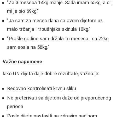
"Za 3 meseca 14kg manje. Sada imam 65kg, a cilj
mi je bio 69kg."
"Ja sam za mesec dana sa ovom dijetom uz
malo trčanja i trbušnjaka skinula 10kg."
"Prošle godine sam držala tri meseca i sa 72kg
sam spala na 58kg."
Važne napomene
Iako UN dijeta daje dobre rezultate, važno je:
Redovno kontrolisati krvnu sliku
Ne preterivati sa dijetom duže od preporučenog
perioda
Posle dijete nastaviti sa zdravim načinom