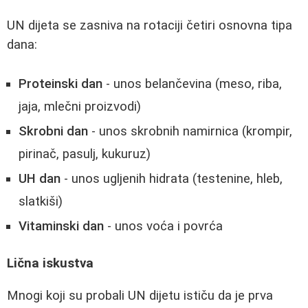
UN dijeta se zasniva na rotaciji četiri osnovna tipa
dana:
Proteinski dan
- unos belančevina (meso, riba,
jaja, mlečni proizvodi)
Skrobni dan
- unos skrobnih namirnica (krompir,
pirinač, pasulj, kukuruz)
UH dan
- unos ugljenih hidrata (testenine, hleb,
slatkiši)
Vitaminski dan
- unos voća i povrća
Lična iskustva
Mnogi koji su probali UN dijetu ističu da je prva