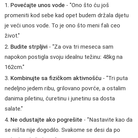
Povećajte unos vode
- "Ono što ću još
promeniti kod sebe kad opet budem držala dijetu
je veći unos vode. To je ono što meni fali ceo
život."
Budite strpljivi
- "Za ova tri meseca sam
napokon postigla svoju idealnu težinu: 48kg na
162cm."
Kombinujte sa fizičkom aktivnošću
- "Tri puta
nedeljno jedem ribu, grilovano povrće, a ostalim
danima piletinu, ćuretinu i junetinu sa dosta
salate."
Ne odustajte ako pogrešite
- "Nastavite kao da
se ništa nije dogodilo. Svakome se desi da po