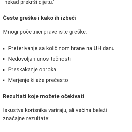
nekad prekrši dijetu."
Česte greške i kako ih izbeći
Mnogi početnici prave iste greške:
Preterivanje sa količinom hrane na UH danu
Nedovoljan unos tečnosti
Preskakanje obroka
Merjenje kilaže prečesto
Rezultati koje možete očekivati
Iskustva korisnika variraju, ali većina beleži
značajne rezultate: