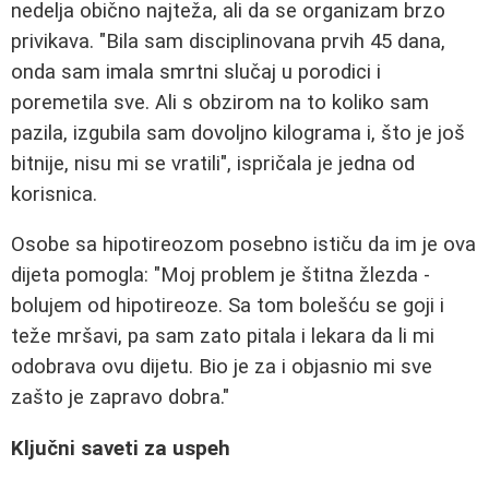
nedelja obično najteža, ali da se organizam brzo
privikava. "Bila sam disciplinovana prvih 45 dana,
onda sam imala smrtni slučaj u porodici i
poremetila sve. Ali s obzirom na to koliko sam
pazila, izgubila sam dovoljno kilograma i, što je još
bitnije, nisu mi se vratili", ispričala je jedna od
korisnica.
Osobe sa hipotireozom posebno ističu da im je ova
dijeta pomogla: "Moj problem je štitna žlezda -
bolujem od hipotireoze. Sa tom bolešću se goji i
teže mršavi, pa sam zato pitala i lekara da li mi
odobrava ovu dijetu. Bio je za i objasnio mi sve
zašto je zapravo dobra."
Ključni saveti za uspeh