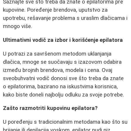
Saznajte sve što treba da znate o epilatorima pre
kupovine. Poređenje brendova, uputstvo za
upotrebu, rešavanje problema s uraslim dlačicama i
mnogo više.
Ultimativni vodič za izbor i korišćenje epilatora
U potrazi za savršenom metodom uklanjanja
dlačica, mnoge se suočavaju s izazovom odabira
između brojnih brendova, modela i cena. Ovaj
sveobuhvatni vodič donosi sve što treba da znate
o epilatorima, bazirano na iskustvima korisnica,
kako biste doneli najbolju odluku za svoje potrebe.
Zašto razmotriti kupovinu epilatora?
U poređenju s tradicionalnim metodama kao što su
brijanje ili depilacija voskom, epilator nudi niz