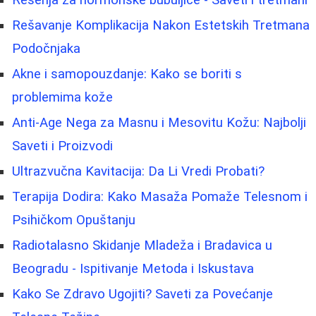
Rešavanje Komplikacija Nakon Estetskih Tretmana
Podočnjaka
Akne i samopouzdanje: Kako se boriti s
problemima kože
Anti-Age Nega za Masnu i Mesovitu Kožu: Najbolji
Saveti i Proizvodi
Ultrazvučna Kavitacija: Da Li Vredi Probati?
Terapija Dodira: Kako Masaža Pomaže Telesnom i
Psihičkom Opuštanju
Radiotalasno Skidanje Mladeža i Bradavica u
Beogradu - Ispitivanje Metoda i Iskustava
Kako Se Zdravo Ugojiti? Saveti za Povećanje