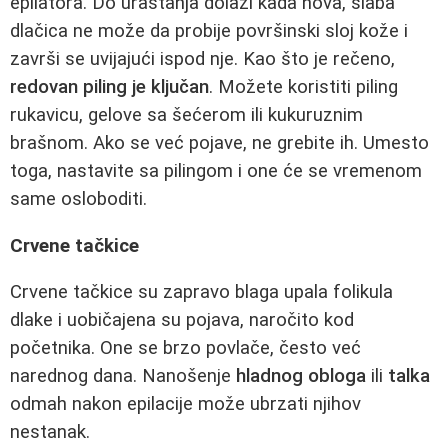
epilatora. Do urastanja dolazi kada nova, slaba
dlačica ne može da probije površinski sloj kože i
završi se uvijajući ispod nje. Kao što je rečeno,
redovan piling je ključan
. Možete koristiti piling
rukavicu, gelove sa šećerom ili kukuruznim
brašnom. Ako se već pojave, ne grebite ih. Umesto
toga, nastavite sa pilingom i one će se vremenom
same osloboditi.
Crvene tačkice
Crvene tačkice su zapravo blaga upala folikula
dlake i uobičajena su pojava, naročito kod
početnika. One se brzo povlače, često već
narednog dana. Nanošenje
hladnog obloga
ili
talka
odmah nakon epilacije može ubrzati njihov
nestanak.