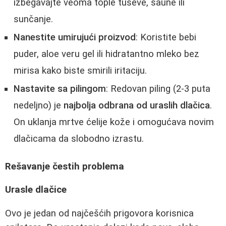
izbegavajte veoma tople tuševe, saune ili
sunčanje.
Nanestite umirujući proizvod
: Koristite bebi
puder, aloe veru gel ili hidratantno mleko bez
mirisa kako biste smirili iritaciju.
Nastavite sa pilingom
: Redovan piling (2-3 puta
nedeljno) je
najbolja odbrana od uraslih dlačica
.
On uklanja mrtve ćelije kože i omogućava novim
dlačicama da slobodno izrastu.
Rešavanje čestih problema
Urasle dlačice
Ovo je jedan od najčešćih prigovora korisnica