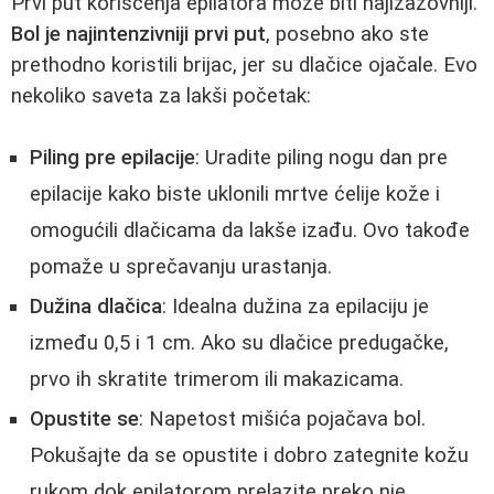
Prvi put korišćenja epilatora može biti najizazovniji.
Bol je najintenzivniji prvi put
, posebno ako ste
prethodno koristili brijac, jer su dlačice ojačale. Evo
nekoliko saveta za lakši početak:
Piling pre epilacije
: Uradite piling nogu dan pre
epilacije kako biste uklonili mrtve ćelije kože i
omogućili dlačicama da lakše izađu. Ovo takođe
pomaže u sprečavanju urastanja.
Dužina dlačica
: Idealna dužina za epilaciju je
između 0,5 i 1 cm. Ako su dlačice predugačke,
prvo ih skratite trimerom ili makazicama.
Opustite se
: Napetost mišića pojačava bol.
Pokušajte da se opustite i dobro zategnite kožu
rukom dok epilatorom prelazite preko nje.