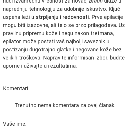
nudi izvanrednu vrednost za novac,
Braun
ulaže u
napredniju tehnologiju za udobnije iskustvo. Kĺjuč
uspeha leži u
strpljenju i redovnosti
. Prve epilacije
mogu biti izazovne, ali telo se brzo prilagođava. Uz
pravilnu pripremu kože i negu nakon tretmana,
epilator može postati vaš najbolji saveznik u
postizanju dugotrajno glatke i negovane kože bez
velikih troškova. Napravite informisan izbor, budite
uporne i uživajte u rezultatima.
Komentari
Trenutno nema komentara za ovaj članak.
Vaše ime: