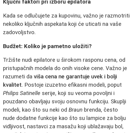
Ključni faktori pri izboru epilatora
Kada se odlučujete za kupovinu, važno je razmotriti
nekoliko ključnih aspekata koji će uticati na vaše
zadovoljstvo.
Budžet: Koliko je pametno uložiti?
Tržište nudi epilatore u širokom rasponu cena, od
pristupačnih modela do onih visoke cene. Važno je
razumeti da
viša cena ne garantuje uvek i bolji
kvalitet
. Postoje izuzetno efikasni modeli, poput
Philips Satinelle
serije, koji su veoma povoljni i
pouzdano obavljaju svoju osnovnu funkciju. Skuplji
modeli, kao što su neki od
Braun
brenda, često
nude dodatne funkcije kao što su lampice za bolju
vidljivost, nastavci za masažu koji ublažavaju bol,