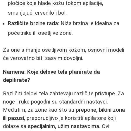
pločice koje hlade kožu tokom epilacije,
smanjujući crvenilo i bol.
Različite brzine rada
: Niža brzina je idealna za
početnike ili osetljive zone.
Za one s manje osetljivom kožom, osnovni modeli
će verovatno biti sasvim dovoljni.
Namena: Koje delove tela planirate da
depilirate?
Različiti delovi tela zahtevaju različite pristupe. Za
noge i ruke pogodni su standardni nastavci.
Međutim, za zone kao što su
prepone, bikini zona
ili pazusi
, preporučljivo je koristiti epilatore koji
dolaze sa
specijalnim, užim nastavcima
. Ovi