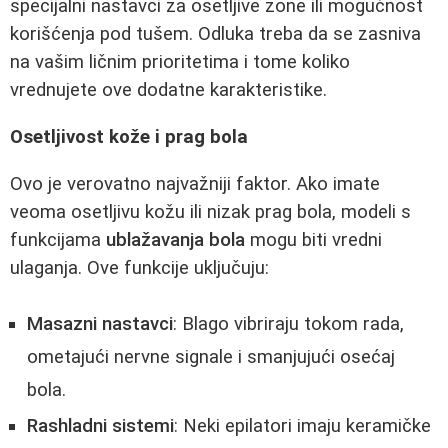
specijalni nastavci za osetljive zone ili mogućnost
korišćenja pod tušem. Odluka treba da se zasniva
na vašim ličnim prioritetima i tome koliko
vrednujete ove dodatne karakteristike.
Osetljivost kože i prag bola
Ovo je verovatno najvažniji faktor. Ako imate
veoma osetljivu kožu ili nizak prag bola, modeli s
funkcijama
ublažavanja bola
mogu biti vredni
ulaganja. Ove funkcije uključuju:
Masazni nastavci
: Blago vibriraju tokom rada,
ometajući nervne signale i smanjujući osećaj
bola.
Rashladni sistemi
: Neki epilatori imaju keramičke