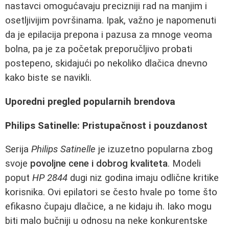
nastavci omogućavaju precizniji rad na manjim i
osetljivijim površinama. Ipak, važno je napomenuti
da je epilacija prepona i pazusa za mnoge veoma
bolna, pa je za početak preporučljivo probati
postepeno, skidajući po nekoliko dlačica dnevno
kako biste se navikli.
Uporedni pregled popularnih brendova
Philips Satinelle: Pristupačnost i pouzdanost
Serija
Philips Satinelle
je izuzetno popularna zbog
svoje
povoljne cene i dobrog kvaliteta
. Modeli
poput
HP 2844
dugi niz godina imaju odlične kritike
korisnika. Ovi epilatori se često hvale po tome što
efikasno čupaju dlačice, a ne kidaju ih. Iako mogu
biti malo bučniji u odnosu na neke konkurentske