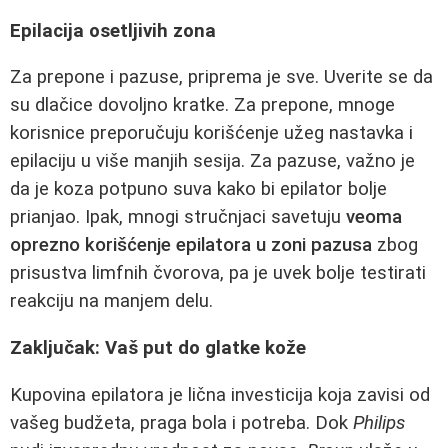
Epilacija osetljivih zona
Za prepone i pazuse, priprema je sve. Uverite se da
su dlačice dovoljno kratke. Za prepone, mnoge
korisnice preporučuju korišćenje užeg nastavka i
epilaciju u više manjih sesija. Za pazuse, važno je
da je koza potpuno suva kako bi epilator bolje
prianjao. Ipak, mnogi stručnjaci savetuju
veoma
oprezno korišćenje epilatora u zoni pazusa
zbog
prisustva limfnih čvorova, pa je uvek bolje testirati
reakciju na manjem delu.
Zaključak: Vaš put do glatke kože
Kupovina epilatora je lična investicija koja zavisi od
vašeg budžeta, pragа bola i potreba. Dok
Philips