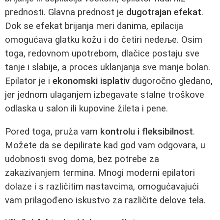
prednosti. Glavna prednost je
dugotrajan efekat
.
Dok se efekat brijanja meri danima, epilacija
omogućava glatku kožu i do četiri nedeље. Osim
toga, redovnom upotrebom, dlačice postaju sve
tanje i slabije, a proces uklanjanja sve manje bolan.
Epilator je i
ekonomski isplativ
dugoročno gledano,
jer jednom ulaganjem izbegavate stalne troškove
odlaska u salon ili kupovine žileta i pene.
Pored toga, pruža vam
kontrolu i fleksibilnost
.
Možete da se depilirate kad god vam odgovara, u
udobnosti svog doma, bez potrebe za
zakazivanjem termina. Mnogi moderni epilatori
dolaze i s različitim nastavcima, omogućavajući
vam prilagođeno iskustvo za različite delove tela.