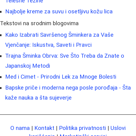
Telesne Težine
Najbolje kreme za suvu i osetljivu kožu lica
Tekstovi na srodnim blogovima
Kako Izabrati Savršenog Šminkera za Vaše
Vjenčanje: Iskustva, Saveti i Pravci
Trajna Šminka Obrva: Sve Što Treba da Znate o
Japanskoj Metodi
Med i Cimet - Prirodni Lek za Mnoge Bolesti
Bapske priče i moderna nega posle porođaja - Šta
kaže nauka a šta sujeverje
O nama
|
Kontakt
|
Politika privatnosti
|
Uslovi