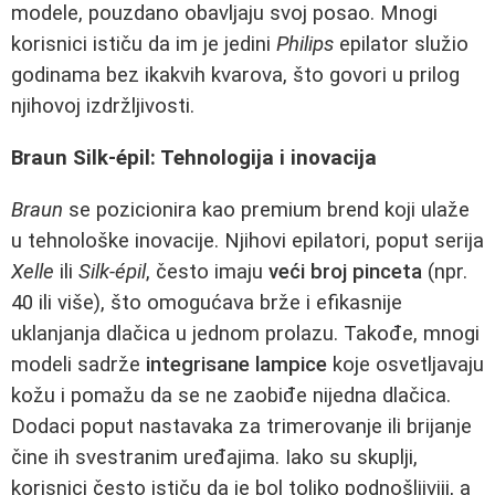
modele, pouzdano obavljaju svoj posao. Mnogi
korisnici ističu da im je jedini
Philips
epilator služio
godinama bez ikakvih kvarova, što govori u prilog
njihovoj izdržljivosti.
Braun Silk-épil: Tehnologija i inovacija
Braun
se pozicionira kao premium brend koji ulaže
u tehnološke inovacije. Njihovi epilatori, poput serija
Xelle
ili
Silk-épil
, često imaju
veći broj pinceta
(npr.
40 ili više), što omogućava brže i efikasnije
uklanjanja dlačica u jednom prolazu. Takođe, mnogi
modeli sadrže
integrisane lampice
koje osvetljavaju
kožu i pomažu da se ne zaobiđe nijedna dlačica.
Dodaci poput nastavaka za trimerovanje ili brijanje
čine ih svestranim uređajima. Iako su skuplji,
korisnici često ističu da je bol toliko podnošljiviji, a