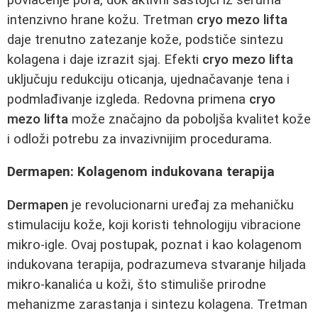
intenzivno hrane kožu. Tretman
cryo mezo lifta
daje trenutno zatezanje kože, podstiče sintezu
kolagena i daje izrazit sjaj. Efekti
cryo mezo lifta
uključuju redukciju oticanja, ujednačavanje tena i
podmlađivanje izgleda. Redovna primena
cryo
mezo lifta
može značajno da poboljša kvalitet kože
i odloži potrebu za invazivnijim procedurama.
Dermapen: Kolagenom indukovana terapija
Dermapen
je revolucionarni uređaj za mehaničku
stimulaciju kože, koji koristi tehnologiju vibracione
mikro-igle. Ovaj postupak, poznat i kao kolagenom
indukovana terapija, podrazumeva stvaranje hiljada
mikro-kanalića u koži, što stimuliše prirodne
mehanizme zarastanja i sintezu kolagena. Tretman