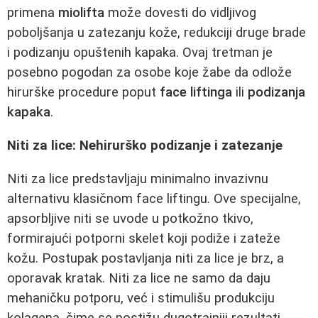
primena
miolifta
može dovesti do vidljivog
poboljšanja u zatezanju kože, redukciji druge brade
i podizanju opuštenih kapaka. Ovaj tretman je
posebno pogodan za osobe koje žabe da odlože
hirurške procedure poput
face liftinga
ili
podizanja
kapaka
.
Niti za lice: Nehirurško podizanje i zatezanje
Niti za lice predstavljaju minimalno invazivnu
alternativu klasičnom face liftingu. Ove specijalne,
apsorbljive niti se uvode u potkožno tkivo,
formirajući potporni skelet koji podiže i zateže
kožu. Postupak postavljanja niti za lice je brz, a
oporavak kratak. Niti za lice ne samo da daju
mehaničku potporu, već i stimulišu produkciju
kolagena, čime se postižu dugotrajniji rezultati.