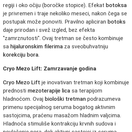
regiji i oko očiju (boročke stopice). Efekat
botoksa
je privremen i traje nekoliko meseci, nakon čega se
postupak može ponoviti. Pravilno apliciran
botoks
daje prirodan i svež izgled, bez efekta
"zamrznutosti". Ovaj tretman se često kombinuje
sa
hijaluronskim filerima
za sveobuhvatniju
korekciju bora
.
Cryo Mezo Lift: Zamrzavanje godina
Cryo Mezo Lift
je inovativan tretman koji kombinuje
prednosti
mezoterapije lica
sa terapijom
hladnoćom. Ovaj
biološki tretman
podrazumeva
primenu specijalnog seruma bogatog aktivnim
sastojcima, praćenu masažom hladnim valjcima.
Hladnoća stimuliše kontrakciju krvnih sudova i
povlačenje pora, dok aktivni sastojci iz seruma