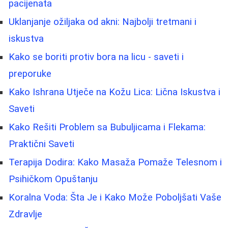
pacijenata
Uklanjanje ožiljaka od akni: Najbolji tretmani i
iskustva
Kako se boriti protiv bora na licu - saveti i
preporuke
Kako Ishrana Utječe na Kožu Lica: Lična Iskustva i
Saveti
Kako Rešiti Problem sa Bubuljicama i Flekama:
Praktični Saveti
Terapija Dodira: Kako Masaža Pomaže Telesnom i
Psihičkom Opuštanju
Koralna Voda: Šta Je i Kako Može Poboljšati Vaše
Zdravlje