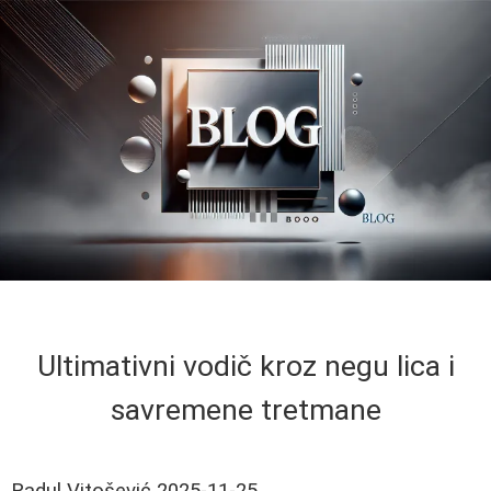
Ultimativni vodič kroz negu lica i
savremene tretmane
Radul Vitošević
2025-11-25