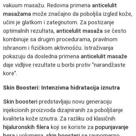
vakuum masažu. Redovna primena
anticelulit
masažama
može značajno da poboljša izgled kože,
učini je glatkom i zategnutom. Za postizanje
optimalnih rezultata,
anticelulit masaža
se često
kombinuje sa drugim procedurama, pravilnom
ishranom i fizičkom aktivnošću. Istraživanja
pokazuju da dosledna primena
anticelulit masaže
daje vidljive rezultate u borbi protiv "narandžaste
kore".
Skin Boosteri: Intenzivna hidratacija iznutra
Skin boosteri
predstavljaju novu generaciju
injekcionih proizvoda dizajniranih za poboljšanje
kvaliteta kože iznutra. Za razliku od klasičnih
hijaluronskih filera
koji se koriste za
popunjavanje
bora
i volumena,
skin boosteri
se ravnomerno