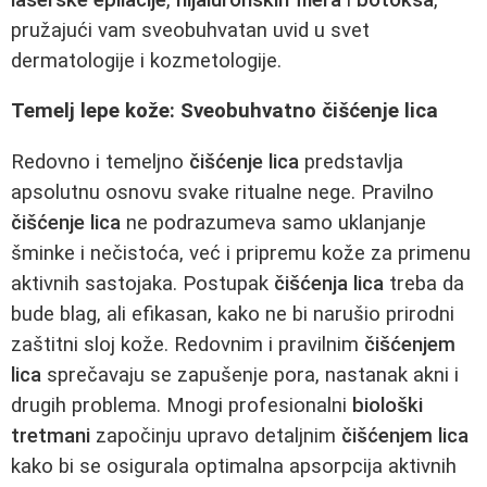
pružajući vam sveobuhvatan uvid u svet
dermatologije i kozmetologije.
Temelj lepe kože: Sveobuhvatno čišćenje lica
Redovno i temeljno
čišćenje lica
predstavlja
apsolutnu osnovu svake ritualne nege. Pravilno
čišćenje lica
ne podrazumeva samo uklanjanje
šminke i nečistoća, već i pripremu kože za primenu
aktivnih sastojaka. Postupak
čišćenja lica
treba da
bude blag, ali efikasan, kako ne bi narušio prirodni
zaštitni sloj kože. Redovnim i pravilnim
čišćenjem
lica
sprečavaju se zapušenje pora, nastanak akni i
drugih problema. Mnogi profesionalni
biološki
tretmani
započinju upravo detaljnim
čišćenjem lica
kako bi se osigurala optimalna apsorpcija aktivnih