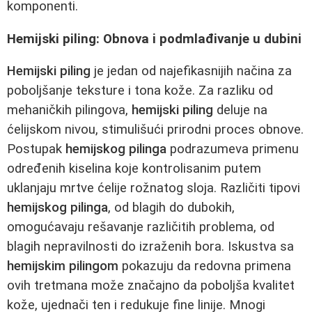
komponenti.
Hemijski piling: Obnova i podmlađivanje u dubini
Hemijski piling
je jedan od najefikasnijih načina za
poboljšanje teksture i tona kože. Za razliku od
mehaničkih pilingova,
hemijski piling
deluje na
ćelijskom nivou, stimulišući prirodni proces obnove.
Postupak
hemijskog pilinga
podrazumeva primenu
određenih kiselina koje kontrolisanim putem
uklanjaju mrtve ćelije rožnatog sloja. Različiti tipovi
hemijskog pilinga
, od blagih do dubokih,
omogućavaju rešavanje različitih problema, od
blagih nepravilnosti do izraženih bora. Iskustva sa
hemijskim pilingom
pokazuju da redovna primena
ovih tretmana može značajno da poboljša kvalitet
kože, ujednači ten i redukuje fine linije. Mnogi