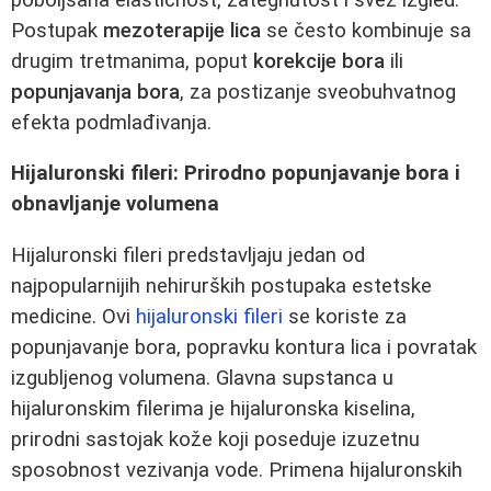
Postupak
mezoterapije lica
se često kombinuje sa
drugim tretmanima, poput
korekcije bora
ili
popunjavanja bora
, za postizanje sveobuhvatnog
efekta podmlađivanja.
Hijaluronski fileri: Prirodno popunjavanje bora i
obnavljanje volumena
Hijaluronski fileri predstavljaju jedan od
najpopularnijih nehirurških postupaka estetske
medicine. Ovi
hijaluronski fileri
se koriste za
popunjavanje bora, popravku kontura lica i povratak
izgubljenog volumena. Glavna supstanca u
hijaluronskim filerima je hijaluronska kiselina,
prirodni sastojak kože koji poseduje izuzetnu
sposobnost vezivanja vode. Primena hijaluronskih