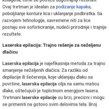
Ovaj tretman je idealan za
podizanje kapaka
,
poboljšanje konture lica i uklanjanje podbratka. Sa
razvojem tehnologije, savremene niti za lice
postaju sve sofisticiranije, nudeći prirodnije i trajnije
rezultate.
Laserska epilacija: Trajno rešenje za neželjenu
dlačicu
Laserska epilacija
je najefikasnija metoda za trajno
smanjenje neželjenih dlačica. Za razliku od
depilacije ili šećerenja, koje uklanjaju dlaku sa
površine,
laserska epilacija
cilja na samu maticu
dlake, oštećujući je toplotnom energijom lasera.
Tretmani
laserske epilacije
su brzi, precizni i mogu
se primeniti na gotovo svim delovima tela. Broj