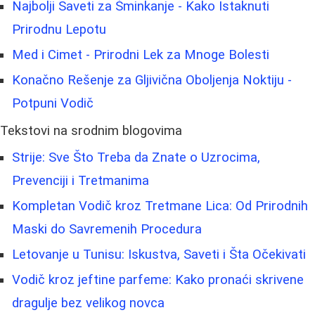
Najbolji Saveti za Šminkanje - Kako Istaknuti
Prirodnu Lepotu
Med i Cimet - Prirodni Lek za Mnoge Bolesti
Konačno Rešenje za Gljivična Oboljenja Noktiju -
Potpuni Vodič
Tekstovi na srodnim blogovima
Strije: Sve Što Treba da Znate o Uzrocima,
Prevenciji i Tretmanima
Kompletan Vodič kroz Tretmane Lica: Od Prirodnih
Maski do Savremenih Procedura
Letovanje u Tunisu: Iskustva, Saveti i Šta Očekivati
Vodič kroz jeftine parfeme: Kako pronaći skrivene
dragulje bez velikog novca