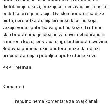
distribuiraju u koži, pružajući intenzivnu hidrataciju i
podstičući regeneraciju. Ovi
skin boosteri sadrže
čistu, nerešetkastu hijaluronsku kiselinu koja
vezuje vodu i poboljšava gustinu kože. Tretman
skin boosterima
je idealan za suvu, dehidriranu ili
izmorenu kožu, jer vraća sjaj, elastičnost i svežinu.
Redovna primena
skin bustera
može da odloži
proces starenja i poboljša opšte stanje kože.
PRP Tretman:
Komentari
Trenutno nema komentara za ovaj članak.