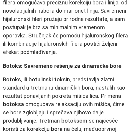
filera omogućava preciznu korekciju bora i linija, od
nosolabijalnih nabora do marionet linija. Savremeni
hijaluronski fileri pružaju prirodne rezultate, a sam
postupak je brz sa minimalnim vremenom
oporavka. Stručnjak će pomoću hijaluronskog filera
ili kombinacije hijaluronskih filera postići željeni
efekat podmlađivanja.
Botoks: Savremeno rešenje za dinamičke bore
Botoks
, ili
botulinski toksin
, predstavlja zlatni
standard u tretmanu dinamičkih bora, nastalih kao
rezultat ponavljanih pokreta mišića lica. Primena
botoksa
omogućava relaksaciju ovih mišića, čime
se bore zglobljaju i sprečava njihovo dalje
produbljivanje. Tretman
botoksom
se najčešće
koristi za
korekciju bora
na čelu, međuobrvnoj