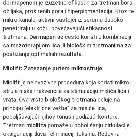
dermapenom
je izuzetno efikasan za tretman bora,
ožiljaka, proširenih pora i hiperpigmentacija. Kroz te
mikro-kanale, aktivni sastojci iz seruma duboko
penetriraju u kožu, povećavajući efikasnost
tretmana.
Dermapen
se često koristi u kombinaciji
sa
mezoterapijom lica
ili
biološkim tretmanima
za
postizanje optimalnih rezultata.
Miolift: Zatezanje putem mikrostruje
Miolift
je neinvazivna procedura koja koristi mikro-
struje niske frekvencije za stimulaciju mišića lica i
vrata. Ova vrsta
biološkog tretmana
deluje na
principu "električne vežbe" za mišiće lica,
poboljšavajući njihov tonus i podižući konture.
Tretman
miolifta
pomaže u poboljšanju cirkulacije,
oksigenaciji tkiva i eliminaciji toksina. Redovna