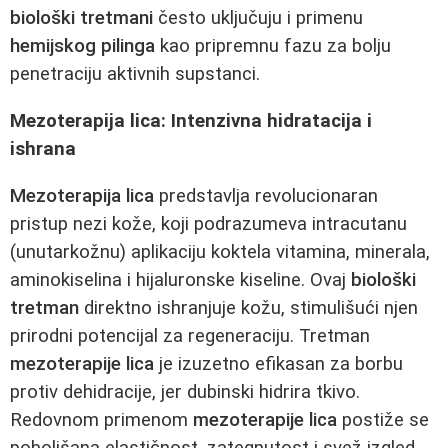
biološki tretmani
često uključuju i primenu
hemijskog pilinga
kao pripremnu fazu za bolju
penetraciju aktivnih supstanci.
Mezoterapija lica: Intenzivna hidratacija i
ishrana
Mezoterapija lica
predstavlja revolucionaran
pristup nezi kože, koji podrazumeva intracutanu
(unutarkožnu) aplikaciju koktela vitamina, minerala,
aminokiselina i hijaluronske kiseline. Ovaj
biološki
tretman
direktno ishranjuje kožu, stimulišući njen
prirodni potencijal za regeneraciju. Tretman
mezoterapije lica
je izuzetno efikasan za borbu
protiv dehidracije, jer dubinski hidrira tkivo.
Redovnom primenom
mezoterapije lica
postiže se
poboljšana elastičnost, zategnutost i svež izgled.