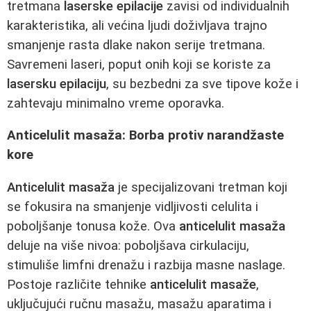
tretmana
laserske epilacije
zavisi od individualnih
karakteristika, ali većina ljudi doživljava trajno
smanjenje rasta dlake nakon serije tretmana.
Savremeni laseri, poput onih koji se koriste za
lasersku epilaciju
, su bezbedni za sve tipove kože i
zahtevaju minimalno vreme oporavka.
Anticelulit masaža: Borba protiv narandžaste
kore
Anticelulit masaža
je specijalizovani tretman koji
se fokusira na smanjenje vidljivosti celulita i
poboljšanje tonusa kože. Ova
anticelulit masaža
deluje na više nivoa: poboljšava cirkulaciju,
stimuliše limfni drenažu i razbija masne naslage.
Postoje različite tehnike
anticelulit masaže
,
uključujući ručnu masažu, masažu aparatima i