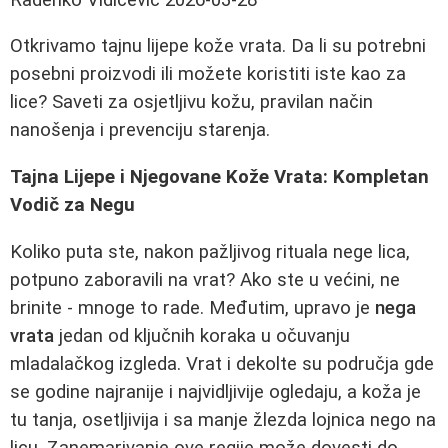
Otkrivamo tajnu lijepe kože vrata. Da li su potrebni
posebni proizvodi ili možete koristiti iste kao za
lice? Saveti za osjetljivu kožu, pravilan način
nanošenja i prevenciju starenja.
Tajna Lijepe i Njegovane Kože Vrata: Kompletan
Vodič za Negu
Koliko puta ste, nakon pažljivog rituala nege lica,
potpuno zaboravili na vrat? Ako ste u većini, ne
brinite - mnoge to rade. Međutim, upravo je
nega
vrata
jedan od ključnih koraka u očuvanju
mladalačkog izgleda. Vrat i dekolte su područja gde
se godine najranije i najvidljivije ogledaju, a koža je
tu tanja, osetljivija i sa manje žlezda lojnica nego na
licu. Zanemarivanje ove regije može dovesti do