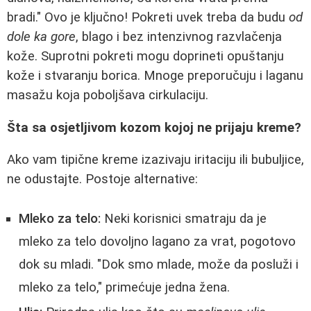
bradi." Ovo je ključno! Pokreti uvek treba da budu
od
dole ka gore
, blago i bez intenzivnog razvlačenja
kože. Suprotni pokreti mogu doprineti opuštanju
kože i stvaranju borica. Mnoge preporučuju i laganu
masažu koja poboljšava cirkulaciju.
Šta sa osjetljivom kozom kojoj ne prijaju kreme?
Ako vam tipične kreme izazivaju iritaciju ili bubuljice,
ne odustajte. Postoje alternative:
Mleko za telo:
Neki korisnici smatraju da je
mleko za telo dovoljno lagano za vrat, pogotovo
dok su mladi. "Dok smo mlade, može da posluži i
mleko za telo," primećuje jedna žena.