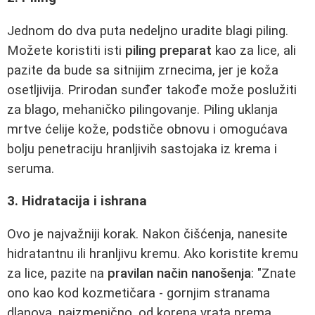
Jednom do dva puta nedeljno uradite blagi piling.
Možete koristiti isti
piling preparat
kao za lice, ali
pazite da bude sa sitnijim zrnecima, jer je koža
osetljivija. Prirodan sunđer takođe može poslužiti
za blago, mehaničko pilingovanje. Piling uklanja
mrtve ćelije kože, podstiče obnovu i omogućava
bolju penetraciju hranljivih sastojaka iz krema i
seruma.
3. Hidratacija i ishrana
Ovo je najvažniji korak. Nakon čišćenja, nanesite
hidratantnu ili hranljivu kremu. Ako koristite kremu
za lice, pazite na
pravilan način nanošenja
: "Znate
ono kao kod kozmetičara - gornjim stranama
dlanova, naizmenično, od korena vrata prema