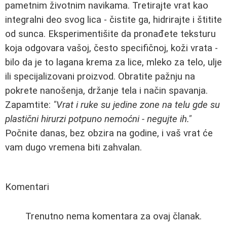
pametnim životnim navikama. Tretirajte vrat kao
integralni deo svog lica - čistite ga, hidrirajte i štitite
od sunca. Eksperimentišite da pronađete teksturu
koja odgovara vašoj, često specifičnoj, koži vrata -
bilo da je to lagana krema za lice, mleko za telo, ulje
ili specijalizovani proizvod. Obratite pažnju na
pokrete nanošenja, držanje tela i način spavanja.
Zapamtite:
"Vrat i ruke su jedine zone na telu gde su
plastični hirurzi potpuno nemoćni - negujte ih."
Počnite danas, bez obzira na godine, i vaš vrat će
vam dugo vremena biti zahvalan.
Komentari
Trenutno nema komentara za ovaj članak.