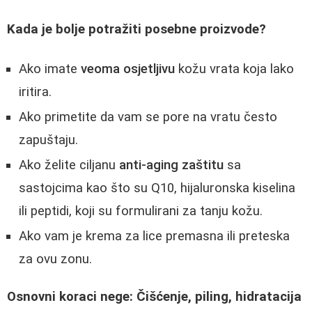
Kada je bolje potražiti posebne proizvode?
Ako imate
veoma osjetljivu
kožu vrata koja lako
iritira.
Ako primetite da vam se pore na vratu često
zapuštaju.
Ako želite ciljanu
anti-aging zaštitu
sa
sastojcima kao što su Q10, hijaluronska kiselina
ili peptidi, koji su formulirani za tanju kožu.
Ako vam je krema za lice premasna ili preteska
za ovu zonu.
Osnovni koraci nege: Čišćenje, piling, hidratacija