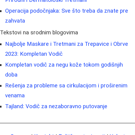
Prirodni i Dermatološki Tretmani
Operacija podočnjaka: Sve što treba da znate pre
zahvata
Tekstovi na srodnim blogovima
Najbolje Maskare i Tretmani za Trepavice i Obrve
2023: Kompletan Vodič
Kompletan vodič za negu kože tokom godišnjih
doba
Rešenja za probleme sa cirkulacijom i proširenim
venama
Tajland: Vodič za nezaboravno putovanje