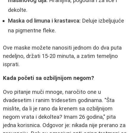
maslinovog ulja:
Hranljiva, pogodna i za lice i
dekolte.
Maska od limuna i krastavca:
Deluje izbeljujuće
na pigmentne fleke.
Ove maske možete nanositi jednom do dva puta
nedeljno, držati 15-20 minuta, a zatim temeljno
isprati.
Kada početi sa ozbiljnijom negom?
Ovo pitanje muči mnoge, naročito one u
dvadesetim i ranim tridesetim godinama. "Šta
mislite, da li je rano da krenem sa ozbiljnijom
negom vrata i dekoltea? Imam 26 godina," pita
jedna korisnica. Odgovor je: nikada nije prerano za