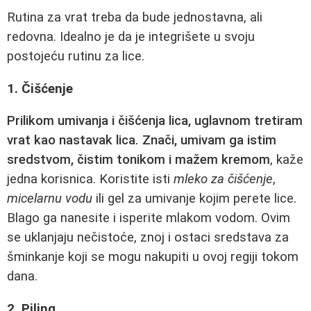
Rutina za vrat treba da bude jednostavna, ali
redovna. Idealno je da je integrišete u svoju
postojeću rutinu za lice.
1. Čišćenje
Prilikom umivanja i čišćenja lica, uglavnom tretiram
vrat kao nastavak lica. Znači, umivam ga istim
sredstvom, čistim tonikom i mažem kremom
, kaže
jedna korisnica. Koristite isti
mleko za čišćenje
,
micelarnu vodu
ili gel za umivanje kojim perete lice.
Blago ga nanesite i isperite mlakom vodom. Ovim
se uklanjaju nečistoće, znoj i ostaci sredstava za
šminkanje koji se mogu nakupiti u ovoj regiji tokom
dana.
2. Piling