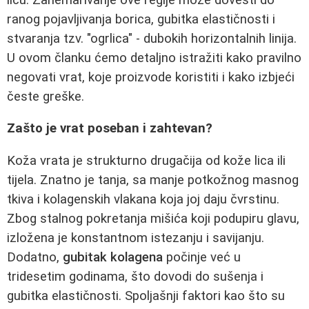
ranog pojavljivanja borica, gubitka elastičnosti i
stvaranja tzv. "ogrlica" - dubokih horizontalnih linija.
U ovom članku ćemo detaljno istražiti kako pravilno
negovati vrat, koje proizvode koristiti i kako izbjeći
česte greške.
Zašto je vrat poseban i zahtevan?
Koža vrata je strukturno drugačija od kože lica ili
tijela. Znatno je tanja, sa manje potkožnog masnog
tkiva i kolagenskih vlakana koja joj daju čvrstinu.
Zbog stalnog pokretanja mišića koji podupiru glavu,
izložena je konstantnom istezanju i savijanju.
Dodatno,
gubitak kolagena
počinje već u
tridesetim godinama, što dovodi do sušenja i
gubitka elastičnosti. Spoljašnji faktori kao što su