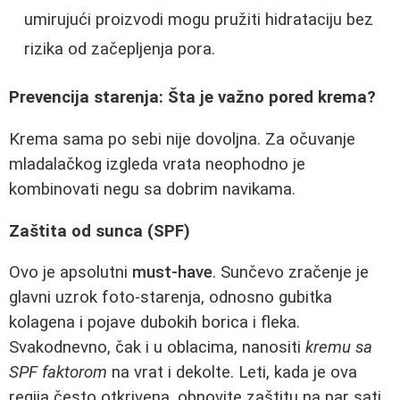
umirujući proizvodi mogu pružiti hidrataciju bez
rizika od začepljenja pora.
Prevencija starenja: Šta je važno pored krema?
Krema sama po sebi nije dovoljna. Za očuvanje
mladalačkog izgleda vrata neophodno je
kombinovati negu sa dobrim navikama.
Zaštita od sunca (SPF)
Ovo je apsolutni
must-have
. Sunčevo zračenje je
glavni uzrok foto-starenja, odnosno gubitka
kolagena i pojave dubokih borica i fleka.
Svakodnevno, čak i u oblacima, nanositi
kremu sa
SPF faktorom
na vrat i dekolte. Leti, kada je ova
regija često otkrivena, obnovite zaštitu na par sati.