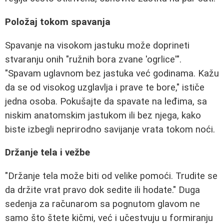
Položaj tokom spavanja
Spavanje na visokom jastuku može doprineti
stvaranju onih "ružnih bora zvane 'ogrlice'".
"Spavam uglavnom bez jastuka već godinama. Kažu
da se od visokog uzglavlja i prave te bore," ističe
jedna osoba. Pokušajte da spavate na leđima, sa
niskim anatomskim jastukom ili bez njega, kako
biste izbegli neprirodno savijanje vrata tokom noći.
Držanje tela i vežbe
"Držanje tela može biti od velike pomoći. Trudite se
da držite vrat pravo dok sedite ili hodate." Duga
sedenja za računarom sa pognutom glavom ne
samo što štete kičmi, već i učestvuju u formiranju