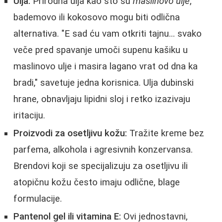
Ulja:
Prirodna ulja kao što su
maslinovo ulje
,
bademovo ili kokosovo mogu biti odlična
alternativa. "E sad ću vam otkriti tajnu... svako
veče pred spavanje umoči supenu kašiku u
maslinovo ulje i masira lagano vrat od dna ka
bradi," savetuje jedna korisnica. Ulja dubinski
hrane, obnavljaju lipidni sloj i retko izazivaju
iritaciju.
Proizvodi za osetljivu kožu:
Tražite kreme bez
parfema, alkohola i agresivnih konzervansa.
Brendovi koji se specijalizuju za osetljivu ili
atopičnu kožu često imaju odlične, blage
formulacije.
Pantenol gel ili vitamina E:
Ovi jednostavni,