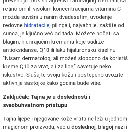
prevenciju. Dok su agresivni anti-aging tretmani sa
retinolom ili visokim koncentracijama vitamina C
možda suvišni u ranim dvadesetim, uvodenje
redovne
hidratacije
, pilinga i, najvažnije, zaštite od
sunca, je ključno već od tada. Možete početi sa
blagim, hidrirajućim kremama koje sadrže
antioksidanse, Q10 ili laku hijaluronsku kiselinu.
"Nisam dermatolog, ali možeš slobodno da koristiš
kreme Q10 za vrat, a i za lice," savetuje neko
iskustvo. Slušajte svoju kožu i postepeno uvozite
aktivnije sastojke kako godina bude više.
Zaključak: Tajna je u doslednosti i
sveobuhvatnom pristupu
Tajna lijepe i njegovane kože vrata ne leži u jednom
magičnom proizvodu, već u
doslednoj, blagoj nezi
i