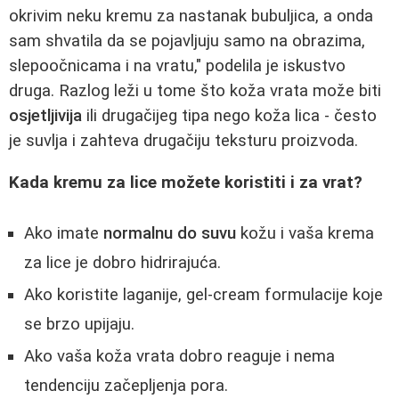
okrivim neku kremu za nastanak bubuljica, a onda
sam shvatila da se pojavljuju samo na obrazima,
slepoočnicama i na vratu," podelila je iskustvo
druga. Razlog leži u tome što koža vrata može biti
osjetljivija
ili drugačijeg tipa nego koža lica - često
je suvlja i zahteva drugačiju teksturu proizvoda.
Kada kremu za lice možete koristiti i za vrat?
Ako imate
normalnu do suvu
kožu i vaša krema
za lice je dobro hidrirajuća.
Ako koristite laganije, gel-cream formulacije koje
se brzo upijaju.
Ako vaša koža vrata dobro reaguje i nema
tendenciju začepljenja pora.