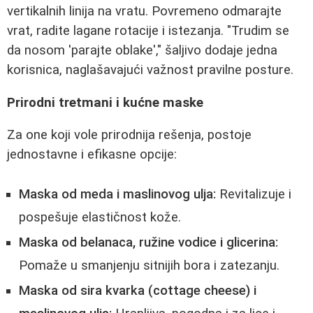
vertikalnih linija na vratu. Povremeno odmarajte
vrat, radite lagane rotacije i istezanja. "Trudim se
da nosom 'parajte oblake'," šaljivo dodaje jedna
korisnica, naglašavajući važnost pravilne posture.
Prirodni tretmani i kućne maske
Za one koji vole prirodnija rešenja, postoje
jednostavne i efikasne opcije:
Maska od meda i maslinovog ulja:
Revitalizuje i
pospešuje elastičnost kože.
Maska od belanaca, ružine vodice i glicerina:
Pomaže u smanjenju sitnijih bora i zatezanju.
Maska od sira kvarka (cottage cheese) i