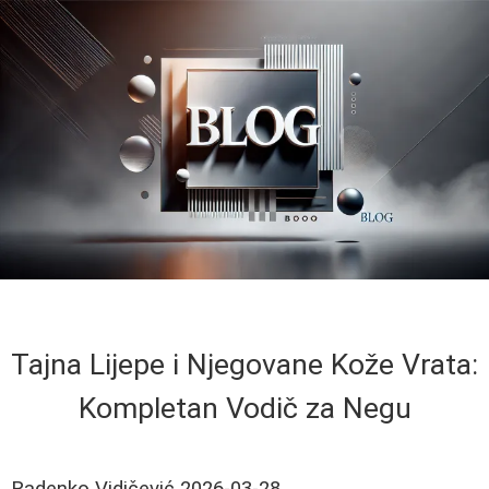
Tajna Lijepe i Njegovane Kože Vrata:
Kompletan Vodič za Negu
Radenko Vidičević
2026-03-28