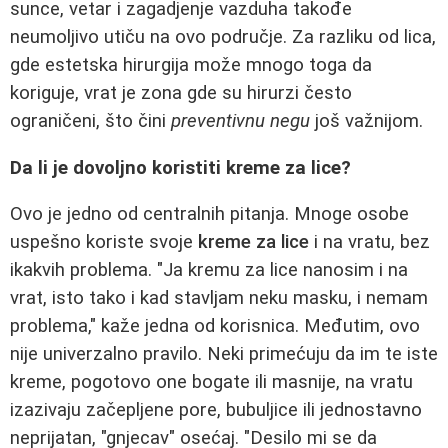
sunce, vetar i zagadjenje vazduha takođe
neumoljivo utiču na ovo područje. Za razliku od lica,
gde estetska hirurgija može mnogo toga da
koriguje, vrat je zona gde su hirurzi često
ograničeni, što čini
preventivnu negu
još važnijom.
Da li je dovoljno koristiti kreme za lice?
Ovo je jedno od centralnih pitanja. Mnoge osobe
uspešno koriste svoje
kreme za lice
i na vratu, bez
ikakvih problema. "Ja kremu za lice nanosim i na
vrat, isto tako i kad stavljam neku masku, i nemam
problema," kaže jedna od korisnica. Međutim, ovo
nije univerzalno pravilo. Neki primećuju da im te iste
kreme, pogotovo one bogate ili masnije, na vratu
izazivaju začepljene pore, bubuljice ili jednostavno
neprijatan, "gnjecav" osećaj. "Desilo mi se da