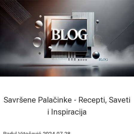
Savršene Palačinke - Recepti, Saveti
i Inspiracija
Radul Vitošević
2024-07-28