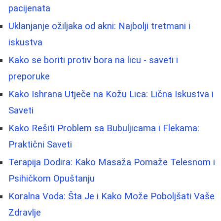
pacijenata
Uklanjanje ožiljaka od akni: Najbolji tretmani i
iskustva
Kako se boriti protiv bora na licu - saveti i
preporuke
Kako Ishrana Utječe na Kožu Lica: Lična Iskustva i
Saveti
Kako Rešiti Problem sa Bubuljicama i Flekama:
Praktični Saveti
Terapija Dodira: Kako Masaža Pomaže Telesnom i
Psihičkom Opuštanju
Koralna Voda: Šta Je i Kako Može Poboljšati Vaše
Zdravlje