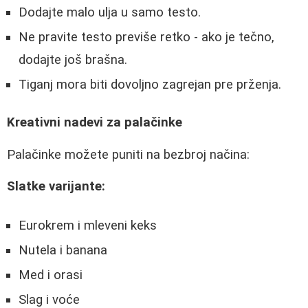
Dodajte malo ulja u samo testo.
Ne pravite testo previše retko - ako je tečno,
dodajte još brašna.
Tiganj mora biti dovoljno zagrejan pre prženja.
Kreativni nadevi za palačinke
Palačinke možete puniti na bezbroj načina:
Slatke varijante:
Eurokrem i mleveni keks
Nutela i banana
Med i orasi
Slag i voće