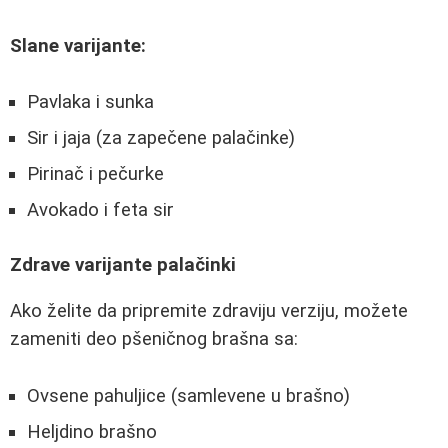
Slane varijante:
Pavlaka i sunka
Sir i jaja (za zapečene palačinke)
Pirinač i pečurke
Avokado i feta sir
Zdrave varijante palačinki
Ako želite da pripremite zdraviju verziju, možete
zameniti deo pšeničnog brašna sa:
Ovsene pahuljice (samlevene u brašno)
Heljdino brašno