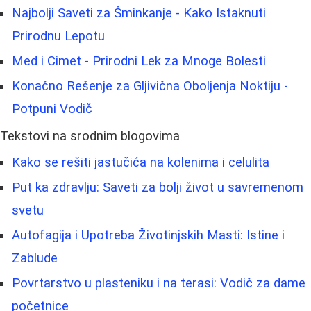
Najbolji Saveti za Šminkanje - Kako Istaknuti
Prirodnu Lepotu
Med i Cimet - Prirodni Lek za Mnoge Bolesti
Konačno Rešenje za Gljivična Oboljenja Noktiju -
Potpuni Vodič
Tekstovi na srodnim blogovima
Kako se rešiti jastučića na kolenima i celulita
Put ka zdravlju: Saveti za bolji život u savremenom
svetu
Autofagija i Upotreba Životinjskih Masti: Istine i
Zablude
Povrtarstvo u plasteniku i na terasi: Vodič za dame
početnice