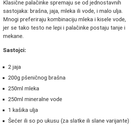
Klasične palačinke spremaju se od jednostavnih
sastojaka: brašna, jaja, mleka ili vode, i malo ulja.
Mnogi preferiraju kombinaciju mleka i kisele vode,
jer se tako testo ne lepi i palačinke postaju tanje i
mekane.
Sastojci:
2 jaja
200g pšeničnog brašna
250ml mleka
250ml mineralne vode
1 kašika ulja
Šećer ili so po ukusu (za slatke ili slane varijante)