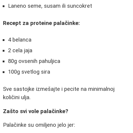
Laneno seme, susam ili suncokret
Recept za proteine palačinke:
4 belanca
2 cela jaja
80g ovsenih pahuljica
100g svetlog sira
Sve sastojke izmešajte i pecite na minimalnoj
količini ulja.
Zašto svi vole palačinke?
Palačinke su omiljeno jelo jer: