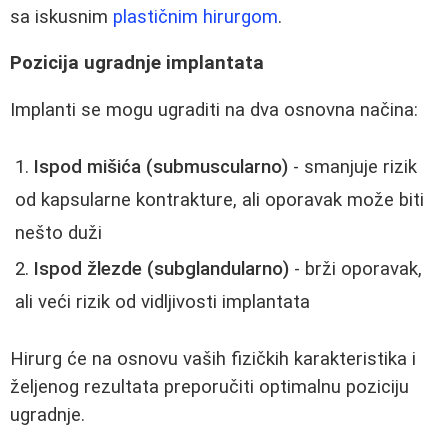
sa iskusnim
plastičnim hirurgom
.
Pozicija ugradnje implantata
Implanti se mogu ugraditi na dva osnovna načina:
Ispod mišića (submuscularno)
- smanjuje rizik
od kapsularne kontrakture, ali oporavak može biti
nešto duži
Ispod žlezde (subglandularno)
- brži oporavak,
ali veći rizik od vidljivosti implantata
Hirurg će na osnovu vaših fizičkih karakteristika i
željenog rezultata preporučiti optimalnu poziciju
ugradnje.