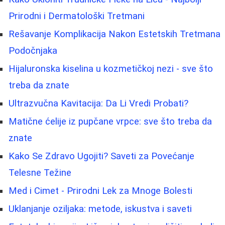
Prirodni i Dermatološki Tretmani
Rešavanje Komplikacija Nakon Estetskih Tretmana
Podočnjaka
Hijaluronska kiselina u kozmetičkoj nezi - sve što
treba da znate
Ultrazvučna Kavitacija: Da Li Vredi Probati?
Matične ćelije iz pupčane vrpce: sve što treba da
znate
Kako Se Zdravo Ugojiti? Saveti za Povećanje
Telesne Težine
Med i Cimet - Prirodni Lek za Mnoge Bolesti
Uklanjanje oziljaka: metode, iskustva i saveti