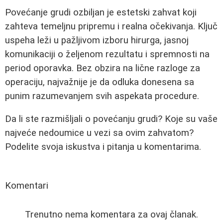
Povećanje grudi ozbiljan je estetski zahvat koji
zahteva temeljnu pripremu i realna očekivanja. Ključ
uspeha leži u pažljivom izboru hirurga, jasnoj
komunikaciji o željenom rezultatu i spremnosti na
period oporavka. Bez obzira na lične razloge za
operaciju, najvažnije je da odluka donesena sa
punim razumevanjem svih aspekata procedure.
Da li ste razmišljali o povećanju grudi? Koje su vaše
najveće nedoumice u vezi sa ovim zahvatom?
Podelite svoja iskustva i pitanja u komentarima.
Komentari
Trenutno nema komentara za ovaj članak.