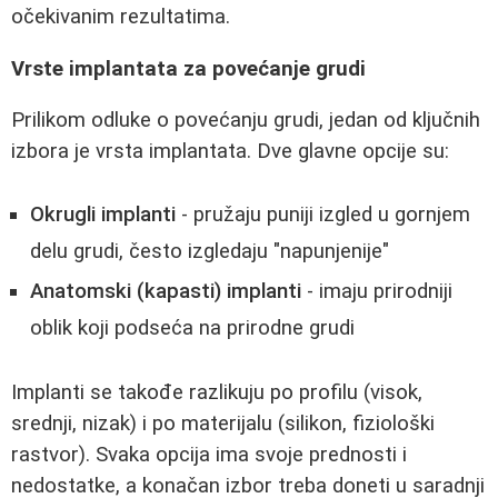
očekivanim rezultatima.
Vrste implantata za povećanje grudi
Prilikom odluke o povećanju grudi, jedan od ključnih
izbora je vrsta implantata. Dve glavne opcije su:
Okrugli implanti
- pružaju puniji izgled u gornjem
delu grudi, često izgledaju "napunjenije"
Anatomski (kapasti) implanti
- imaju prirodniji
oblik koji podseća na prirodne grudi
Implanti se takođe razlikuju po profilu (visok,
srednji, nizak) i po materijalu (silikon, fiziološki
rastvor). Svaka opcija ima svoje prednosti i
nedostatke, a konačan izbor treba doneti u saradnji