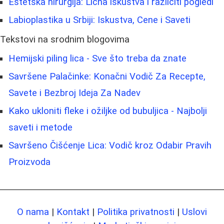
Estetska hirurgija: Lična iskustva i različiti pogledi
Labioplastika u Srbiji: Iskustva, Cene i Saveti
Tekstovi na srodnim blogovima
Hemijski piling lica - Sve što treba da znate
Savršene Palačinke: Konačni Vodič Za Recepte,
Savete i Bezbroj Ideja Za Nadev
Kako ukloniti fleke i ožiljke od bubuljica - Najbolji
saveti i metode
Savršeno Čišćenje Lica: Vodič kroz Odabir Pravih
Proizvoda
O nama
|
Kontakt
|
Politika privatnosti
|
Uslovi