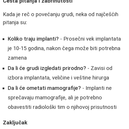
Česta pitanja i zabrinutosti
Kada je reč o povećanju grudi, neka od najčešćih
pitanja su:
Koliko traju implanti?
- Prosečni vek implantata
je 10-15 godina, nakon čega može biti potrebna
zamena
Da li će grudi izgledati prirodno?
- Zavisi od
izbora implantata, veličine i veštine hirurga
Da li će ometati mamografije?
- Implanti ne
sprečavaju mamografije, ali je potrebno
obavestiti radiološki tim o njihovoj prisutnosti
Zaključak