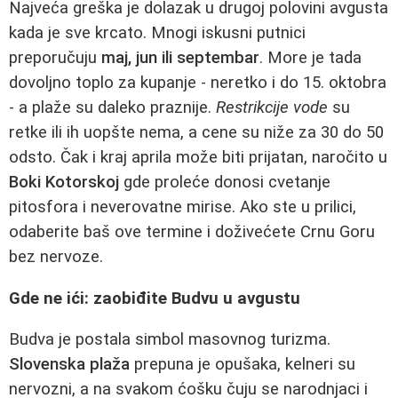
Najveća greška je dolazak u drugoj polovini avgusta
kada je sve krcato. Mnogi iskusni putnici
preporučuju
maj, jun ili septembar
. More je tada
dovoljno toplo za kupanje - neretko i do 15. oktobra
- a plaže su daleko praznije.
Restrikcije vode
su
retke ili ih uopšte nema, a cene su niže za 30 do 50
odsto. Čak i kraj aprila može biti prijatan, naročito u
Boki Kotorskoj
gde proleće donosi cvetanje
pitosfora i neverovatne mirise. Ako ste u prilici,
odaberite baš ove termine i doživećete Crnu Goru
bez nervoze.
Gde ne ići: zaobiđite Budvu u avgustu
Budva je postala simbol masovnog turizma.
Slovenska plaža
prepuna je opušaka, kelneri su
nervozni, a na svakom ćošku čuju se narodnjaci i