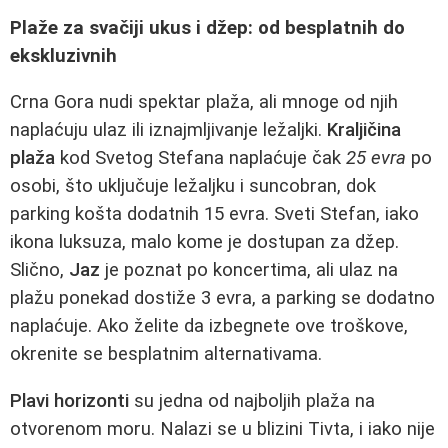
Plaže za svačiji ukus i džep: od besplatnih do
ekskluzivnih
Crna Gora nudi spektar plaža, ali mnoge od njih
naplaćuju ulaz ili iznajmljivanje ležaljki.
Kraljičina
plaža
kod Svetog Stefana naplaćuje čak
25 evra
po
osobi, što uključuje ležaljku i suncobran, dok
parking košta dodatnih 15 evra. Sveti Stefan, iako
ikona luksuza, malo kome je dostupan za džep.
Slično,
Jaz
je poznat po koncertima, ali ulaz na
plažu ponekad dostiže 3 evra, a parking se dodatno
naplaćuje. Ako želite da izbegnete ove troškove,
okrenite se besplatnim alternativama.
Plavi horizonti
su jedna od najboljih plaža na
otvorenom moru. Nalazi se u blizini Tivta, i iako nije