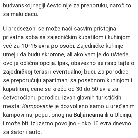
budvanskoj regiji često nije za preporuku, naročito
za malu decu.
U predsezoni se može naći sasvim pristojna
privatna soba sa zajedničkim kupatilom i kuhinjom
već za
10-15 evra po osobi
. Zajedničke kuhinje
umeju da budu skromne, ali ako vam je do uštede,
ovo je odlična opcija. Ipak, obavezno se raspitajte o
zajedničkoj terasi i eventualnoj buci
. Za porodice
se preporučuju apartmani sa posebnom kuhinjom i
kupatilom; cene se kreću od 30 do 50 evra za
četvoročlanu porodicu izvan glavnih turističkih
mesta.
Kampovanje
je dozvoljeno samo u uređenim
kampovima, poput onog na
Buljaricama
ili u Ulcinju,
i može biti izuzetno povoljno - oko 10 evra dnevno
za šator i auto.