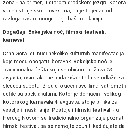
zona - na primer, u starom gradskom jezgru Kotora
vode i struje skoro uvek ima, pa je to jedan od
razloga zašto mnogi biraju baš tu lokaciju.
Događaji: Bokeljska noć, filmski festivali,
karneval
Crna Gora leti nudi nekoliko kulturnih manifestacija
koje mogu obogatiti boravak.
Bokeljska noć
je
tradicionalna fešta koja se obično održava
18.
avgusta
, osim ako ne pada kiša - tada se odlaže za
sledeću subotu. Brodići okićeni svetlima, vatromet i
defile su spektakularni. Kotor je domaćin i
velikog
kotorskog karnevala
4. avgusta, što je prilika za
veselje i maskiranje. Postoje i
filmski festivali
- u
Herceg Novom se tradicionalno organizuje poznati
filmski festival, pa se nemojte zbuniti kad čujete da