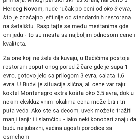
Herceg Novom
, nude ručak po ceni od
oko 3 evra
,
što je značajno jeftinije od standardnih restorana
na šetalištu. Raspitajte se među meštanima gde
oni jedu - to su mesta sa najboljim odnosom cene i
kvaliteta.
Za one koji ne žele da kuvaju, u Bečićima postoje
restorani poput onog pored žičare gde je supa 1
evro, gotovo jelo sa prilogom 3 evra, salata 1,6
evra. U Budvi je situacija slična, ali cene variraju:
koktel Montenegro extra košta oko 3,5 evra, dok u
nekim ekskluzivnim lokalima cena može biti i tri
puta veća. Ako ste sa decom, uvek možete tražiti
manji tanjir ili slamčicu - iako neki konobari znaju da
budu neljubazni, većina ugosti porodice sa
osmehom.