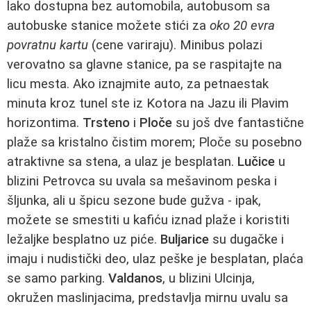
lako dostupna bez automobila, autobusom sa
autobuske stanice možete stići za
oko 20 evra
povratnu kartu
(cene variraju). Minibus polazi
verovatno sa glavne stanice, pa se raspitajte na
licu mesta. Ako iznajmite auto, za petnaestak
minuta kroz tunel ste iz Kotora na Jazu ili Plavim
horizontima.
Trsteno
i
Ploče
su još dve fantastične
plaže sa kristalno čistim morem; Ploče su posebno
atraktivne sa stena, a ulaz je besplatan.
Lučice
u
blizini Petrovca su uvala sa mešavinom peska i
šljunka, ali u špicu sezone bude gužva - ipak,
možete se smestiti u kafiću iznad plaže i koristiti
ležaljke besplatno uz piće.
Buljarice
su dugačke i
imaju i nudistički deo, ulaz peške je besplatan, plaća
se samo parking.
Valdanos
, u blizini Ulcinja,
okružen maslinjacima, predstavlja mirnu uvalu sa