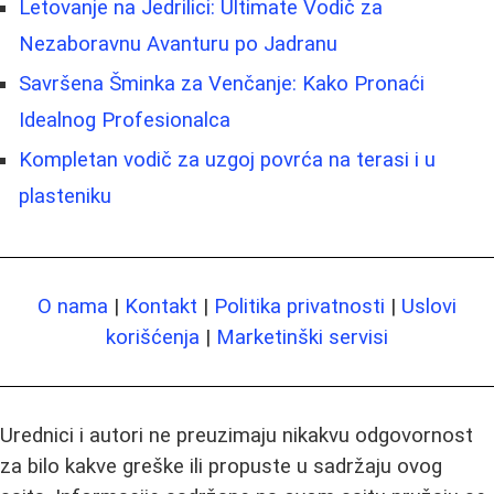
Letovanje na Jedrilici: Ultimate Vodič za
Nezaboravnu Avanturu po Jadranu
Savršena Šminka za Venčanje: Kako Pronaći
Idealnog Profesionalca
Kompletan vodič za uzgoj povrća na terasi i u
plasteniku
O nama
|
Kontakt
|
Politika privatnosti
|
Uslovi
korišćenja
|
Marketinški servisi
Urednici i autori ne preuzimaju nikakvu odgovornost
za bilo kakve greške ili propuste u sadržaju ovog