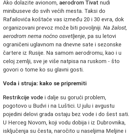
Ako dolazite avionom,
aerodrom Tivat
nudi
minibuseve do svih većih mesta. Taksi do
Rafailovića koštaće vas između 20 i 30 evra, dok
organizovani prevoz može biti povoljniji.
Na žalost,
aerodrom nema noćno osvetljenje
, pa su letovi
ograničeni uglavnom na dnevne sate i sezonske
čartere iz Rusije. Na samom aerodromu, kao i u
celoj zemlji, sve je više natpisa na ruskom - što
govori o tome ko su glavni gosti.
Voda i struja: kako se pripremiti
Restrikcije vode
i dalje su gorući problem,
pogotovo u Budvi i na Luštici. U julu i avgustu
pojedini delovi grada ostaju bez vode i do šest sati.
U Herceg Novom, koji vodu dobija i iz Dubrovnika,
isključenja su česta, naročito u naseljima Meljine i