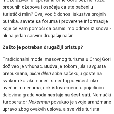
prepunih džepova i osećaja da ste bačeni u
turistički mlin? Ovaj vodič donosi iskustva brojnih
putnika, savete sa foruma i proverene informacije
koje će vam pomoći da osmislimo odmor iz snova -
ali na jedan sasvim drugačiji način.
Zašto je potreban drugačiji pristup?
Tradicionalni model masovnog turizma u Crnoj Gori
doživeo je vrhunac.
Budva
je tokom jula i avgusta
prebukirana,
ulični dileri soba
sačekuju goste na
svakom koraku nudeći smeštaj po višestruko
uvećanim cenama, dok istovremeno u pojedinim
delovima grada
voda nestaje na šest sati
. Nemački
turoperator
Nekerman
povukao je svoje aranžmane
upravo zbog ovakvih uslova, a sve više turista