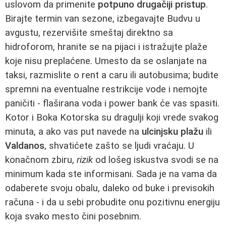
uslovom da primenite
potpuno drugačiji pristup
.
Birajte termin van sezone, izbegavajte Budvu u
avgustu, rezervišite smeštaj direktno sa
hidroforom, hranite se na pijaci i istražujte plaže
koje nisu preplaćene. Umesto da se oslanjate na
taksi, razmislite o rent a caru ili autobusima; budite
spremni na eventualne restrikcije vode i nemojte
paničiti - flaširana voda i power bank će vas spasiti.
Kotor i Boka Kotorska su dragulji koji vrede svakog
minuta, a ako vas put navede na
ulcinjsku plažu
ili
Valdanos
, shvatićete zašto se ljudi vraćaju. U
konačnom zbiru,
rizik
od lošeg iskustva svodi se na
minimum kada ste informisani. Sada je na vama da
odaberete svoju obalu, daleko od buke i previsokih
računa - i da u sebi probudite onu pozitivnu energiju
koja svako mesto čini posebnim.