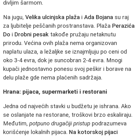
divljim šarmom.
Na jugu,
Velika ulcinjska plaža
i
Ada Bojana
su raj
za ljubitelje peščanih prostranstava. Plaža
Perazića
Do
i
Drobni pesak
takođe pružaju netaknutu
prirodu. Većina ovih plaža nema organizovan
naplatu ulaza, a ležaljke se iznajmljuju po ceni od
oko 3-4 evra, dok je suncobran 2-4 evra. Mnogi
kupači jednostavno ponesu svoj peškir i borave na
delu plaže gde nema plaćenih sadržaja.
Hrana: pijaca, supermarketi i restorani
Jedna od najvećih stavki u budžetu je ishrana. Ako
se oslanjate na restorane, troškovi brzo eskaliraju.
Međutim,
potpuno drugačiji pristup
podrazumeva
korišćenje lokalnih pijaca.
Na kotorskoj pijaci