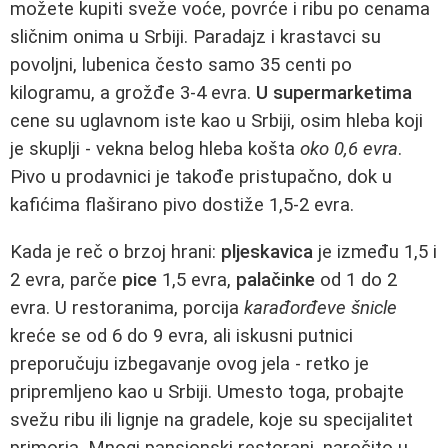
možete kupiti sveže voće, povrće i ribu po cenama
sličnim onima u Srbiji. Paradajz i krastavci su
povoljni, lubenica često samo 35 centi po
kilogramu, a grožđe 3-4 evra.
U supermarketima
cene su uglavnom iste kao u Srbiji, osim hleba koji
je skuplji - vekna belog hleba košta
oko 0,6 evra
.
Pivo u prodavnici je takođe pristupačno, dok u
kafićima flaširano pivo dostiže 1,5-2 evra.
Kada je reč o brzoj hrani:
pljeskavica
je između 1,5 i
2 evra, parče
pice
1,5 evra,
palačinke
od 1 do 2
evra. U restoranima, porcija
karađorđeve šnicle
kreće se od 6 do 9 evra, ali iskusni putnici
preporučuju izbegavanje ovog jela - retko je
pripremljeno kao u Srbiji. Umesto toga, probajte
svežu ribu ili lignje na gradele, koje su specijalitet
primorja. Mnogi pansionski restorani, naročito u