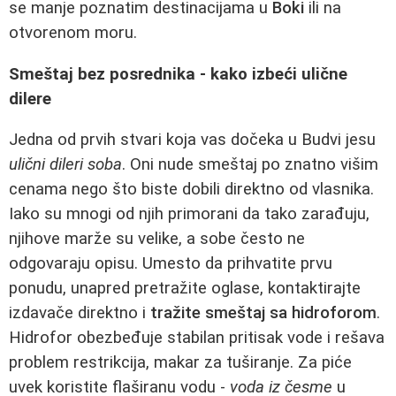
se manje poznatim destinacijama u
Boki
ili na
otvorenom moru.
Smeštaj bez posrednika - kako izbeći ulične
dilere
Jedna od prvih stvari koja vas dočeka u Budvi jesu
ulični dileri soba
. Oni nude smeštaj po znatno višim
cenama nego što biste dobili direktno od vlasnika.
Iako su mnogi od njih primorani da tako zarađuju,
njihove marže su velike, a sobe često ne
odgovaraju opisu. Umesto da prihvatite prvu
ponudu, unapred pretražite oglase, kontaktirajte
izdavače direktno i
tražite smeštaj sa hidroforom
.
Hidrofor obezbeđuje stabilan pritisak vode i rešava
problem restrikcija, makar za tuširanje. Za piće
uvek koristite flaširanu vodu -
voda iz česme
u