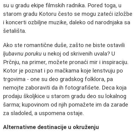
su u gradu ekipe filmskih radnika. Pored toga, u
starom gradu Kotoru često se mogu zateći izložbe
i koncerti ozbiljne muzike, daleko od narodnjaka sa
šetališta.
Ako ste romantične duše, zašto ne biste ostavili
ljubavnu poruku
u nekoj od skrivenih uvala? U
Prčnju, na primer, možete pronaći mir i inspiraciju.
Kotor je poznat i po mačkama koje lenstvuju po
trgovima - one su deo gradskog folklora, pa
nemojte zaboraviti da ih fotografišete. Deca koja
prodaju školjkice u starom gradu deo su lokalnog
šarma; kupovinom od njih pomažete im da zarade
za sladoled, a uspomena ostaje.
Alternativne destinacije u okruženju