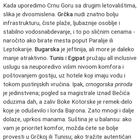
Kada uporedimo Crnu Goru sa drugim letovalištima,
slika je dvosmislena.
Grčka
nudi znatno bolju
infrastrukturu, čiste plaže, ljubaznije osoblje i
stabilno vodosnabdevanje, i to po sličnim cenama -
naročito ako birate mesta poput Paralije ili
Leptokarije.
Bugarska
je jeftinija, ali more je daleko
manje atraktivno.
Tunis
i
Egipat
pružaju all inclusive
uslugu sa neuporedivo višim nivoom komfora i
poštovanjem gostiju, uz hotele koji imaju vodu i
tokom pustinjskih vrućina. Ipak,
crnogorska priroda
je jedinstvena; pogled sa magistrale iznad Bečića
oduzima dah, a zaliv Boke Kotorske je remek-delo
koje je oduševilo i lorda Bajrona. Zato mnogi i dalje
dolaze, uprkos manama. Suština je u balansu: ako
vam je prioritet komfor, možda ćete se bolje
provesti u Grčkoj ili Tunisu; ako tražite autentičan