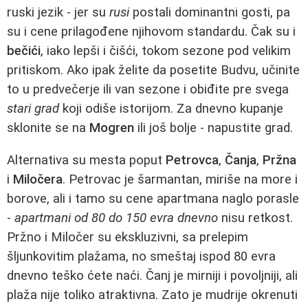
ruski jezik - jer su
rusi
postali dominantni gosti, pa
su i cene prilagođene njihovom standardu. Čak su i
bečići
, iako lepši i čišći, tokom sezone pod velikim
pritiskom. Ako ipak želite da posetite Budvu, učinite
to u predvečerje ili van sezone i obiđite pre svega
stari grad
koji odiše istorijom. Za dnevno kupanje
sklonite se na
Mogren
ili još bolje - napustite grad.
Alternativa su mesta poput
Petrovca
,
Čanja
,
Pržna
i
Miločera
. Petrovac je šarmantan, miriše na more i
borove, ali i tamo su cene apartmana naglo porasle
-
apartmani od 80 do 150 evra dnevno
nisu retkost.
Pržno i Miločer su ekskluzivni, sa prelepim
šljunkovitim plažama, no smeštaj ispod 80 evra
dnevno teško ćete naći. Čanj je mirniji i povoljniji, ali
plaža nije toliko atraktivna. Zato je mudrije okrenuti