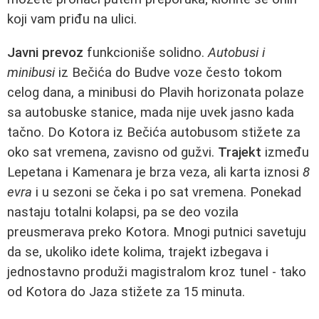
koji vam priđu na ulici.
Javni prevoz
funkcioniše solidno.
Autobusi i
minibusi
iz Bečića do Budve voze često tokom
celog dana, a minibusi do Plavih horizonata polaze
sa autobuske stanice, mada nije uvek jasno kada
tačno. Do Kotora iz Bečića autobusom stižete za
oko sat vremena, zavisno od gužvi.
Trajekt
između
Lepetana i Kamenara je brza veza, ali karta iznosi
8
evra
i u sezoni se čeka i po sat vremena. Ponekad
nastaju totalni kolapsi, pa se deo vozila
preusmerava preko Kotora. Mnogi putnici savetuju
da se, ukoliko idete kolima, trajekt izbegava i
jednostavno produži magistralom kroz tunel - tako
od Kotora do Jaza stižete za 15 minuta.