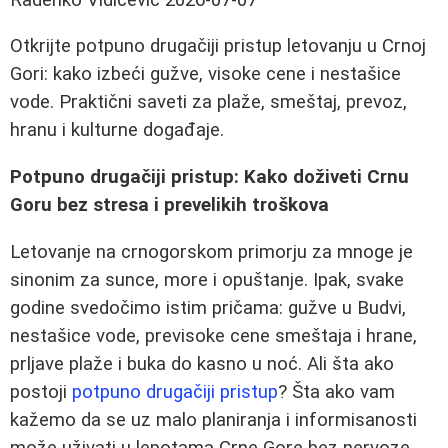
Otkrijte potpuno drugačiji pristup letovanju u Crnoj
Gori: kako izbeći gužve, visoke cene i nestašice
vode. Praktični saveti za plaže, smeštaj, prevoz,
hranu i kulturne događaje.
Potpuno drugačiji pristup: Kako doživeti Crnu
Goru bez stresa i prevelikih troškova
Letovanje na crnogorskom primorju za mnoge je
sinonim za sunce, more i opuštanje. Ipak, svake
godine svedočimo istim pričama: gužve u Budvi,
nestašice vode, previsoke cene smeštaja i hrane,
prljave plaže i buka do kasno u noć. Ali šta ako
postoji
potpuno drugačiji pristup
? Šta ako vam
kažemo da se uz malo planiranja i informisanosti
može uživati u lepotama Crne Gore bez nervoze,