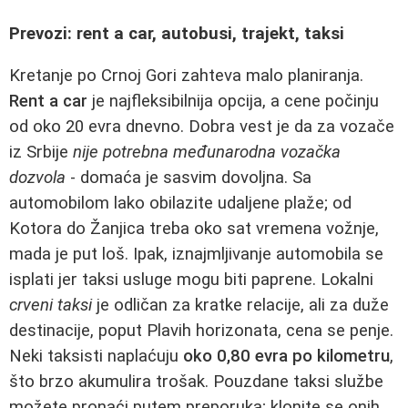
Prevozi: rent a car, autobusi, trajekt, taksi
Kretanje po Crnoj Gori zahteva malo planiranja.
Rent a car
je najfleksibilnija opcija, a cene počinju
od oko 20 evra dnevno. Dobra vest je da za vozače
iz Srbije
nije potrebna međunarodna vozačka
dozvola
- domaća je sasvim dovoljna. Sa
automobilom lako obilazite udaljene plaže; od
Kotora do Žanjica treba oko sat vremena vožnje,
mada je put loš. Ipak, iznajmljivanje automobila se
isplati jer taksi usluge mogu biti paprene. Lokalni
crveni taksi
je odličan za kratke relacije, ali za duže
destinacije, poput Plavih horizonata, cena se penje.
Neki taksisti naplaćuju
oko 0,80 evra po kilometru
,
što brzo akumulira trošak. Pouzdane taksi službe
možete pronaći putem preporuka; klonite se onih