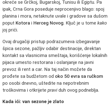
okreće se Grčkoj, Bugarskoj, Tunisu ili Egiptu. Pa
ipak, Crna Gora poseduje neprocenjivo blago: spoj
planina i mora, netaknute uvale i gradove sa dušom
poput
Kotora
i
Herceg Novog
. Ključ je u tome
kako
joj prići.
Ovaj drugačiji pristup podrazumeva izbegavanje
špica sezone, pažljiv odabir destinacije, direktan
kontakt sa vlasnicima smeštaja, korišćenje lokalnih
pijaca umesto restorana i oslanjanje na javni
prevoz ili rent a car. Na taj način možete da
prođete sa budžetom od
oko 50 evra sa ručkom
po osobi dnevno, uštedite na nepotrebnim
troškovima i otkrijete
pravi
duh ovog podneblja.
Kada ići: van sezone je zlato