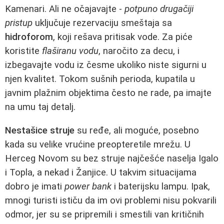
Kamenari. Ali ne očajavajte -
potpuno drugačiji
pristup
uključuje rezervaciju smeštaja sa
hidroforom
, koji rešava pritisak vode. Za piće
koristite
flaširanu vodu
, naročito za decu, i
izbegavajte vodu iz česme ukoliko niste sigurni u
njen kvalitet. Tokom sušnih perioda, kupatila u
javnim plažnim objektima često ne rade, pa imajte
na umu taj detalj.
Nestašice struje
su ređe, ali moguće, posebno
kada su velike vrućine preopteretile mrežu. U
Herceg Novom su bez struje najčešće naselja Igalo
i Topla, a nekad i Žanjice. U takvim situacijama
dobro je imati
power bank
i baterijsku lampu. Ipak,
mnogi turisti ističu da im ovi problemi nisu pokvarili
odmor, jer su se pripremili i smestili van kritičnih