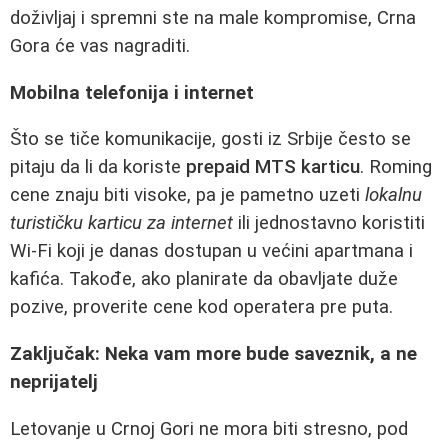
doživljaj i spremni ste na male kompromise, Crna
Gora će vas nagraditi.
Mobilna telefonija i internet
Što se tiče komunikacije, gosti iz Srbije često se
pitaju da li da koriste
prepaid MTS karticu
. Roming
cene znaju biti visoke, pa je pametno uzeti
lokalnu
turističku karticu za internet
ili jednostavno koristiti
Wi-Fi koji je danas dostupan u većini apartmana i
kafića. Takođe, ako planirate da obavljate duže
pozive, proverite cene kod operatera pre puta.
Zaključak: Neka vam more bude saveznik, a ne
neprijatelj
Letovanje u Crnoj Gori ne mora biti stresno, pod