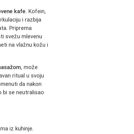
evene kafe
. Kofein,
kulaciju i razbija
ata. Priprema
ati svežu mlevenu
neti na vlažnu kožu i
t masažom
, može
avan ritual u svoju
apomenuti da nakon
o bi se neutralisao
ma iz kuhinje.