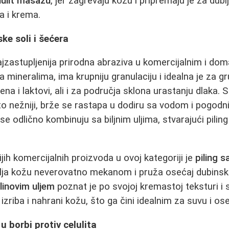
lulit masažu
, jer zagrevaju kožu i pripremaju je za dubl
a i krema.
ke soli i šećera
ajzastupljenija prirodna abraziva u komercijalnim i dom
 mineralima, ima krupniju granulaciju i idealna je za gr
ena i laktovi, ali i za područja sklona urastanju dlaka. 
o nežniji, brže se rastapa u dodiru sa vodom i pogodniji
e odlično kombinuju sa biljnim uljima, stvarajući pilin
jih komercijalnih proizvoda u ovoj kategoriji je
piling 
avlja kožu neverovatno mekanom i pruža osećaj dubinske
linovim uljem
poznat je po svojoj kremastoj teksturi i
riba i nahrani kožu, što ga čini idealnim za suvu i ose
u borbi protiv celulita