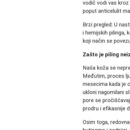
vodič vodi vas kroz 
poput anticelulit ma
Brzi pregled: U nas
i hemijskih pilinga,
koji način se povez
Zašto je piling ne
Naša koža se nepres
Međutim, proces lju
mesecima kada je ci
ukloni nagomilani sl
pore se pročišćavaj
prodru i efikasnije d
Osim toga, redovna 