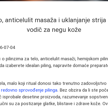
lo, anticelulit masaža i uklanjanje strij
vodič za negu kože
6-07-04
 pilinzima za telo, anticelulit masaži, hemijskom pilin
o da izaberete idealan piling, napravite domaće prepara
ela, malo koji ritual donosi tako trenutno zadovoljstvo
e
redovno sprovođenje pilinga
. Bez obzira da li ste poč
eć isprobale desetine proizvoda, razumevanje sopstven
učni su za postizanje glatke, blistave i zdrave kože. 