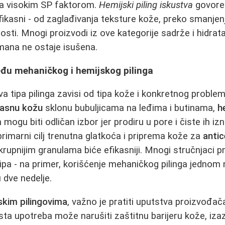
a visokim SP faktorom.
Hemijski piling iskustva
govore 
efikasni - od zaglađivanja teksture kože, preko smanjenj
osti. Mnogi proizvodi iz ove kategorije sadrže i hidrat
mana ne ostaje isušena.
eđu mehaničkog i hemijskog pilinga
 tipa pilinga zavisi od tipa kože i konkretnog problema
asnu kožu
sklonu bubuljicama na leđima i butinama,
h
 mogu biti odličan izbor jer prodiru u pore i čiste ih iz
primarni cilj trenutna glatkoća i priprema kože za
antic
 krupnijim granulama biće efikasniji. Mnogi stručnjaci 
pa - na primer, korišćenje mehaničkog pilinga jednom n
 dve nedelje.
skim pilingovima
, važno je pratiti uputstva proizvođača
ta upotreba može narušiti zaštitnu barijeru kože, izazv