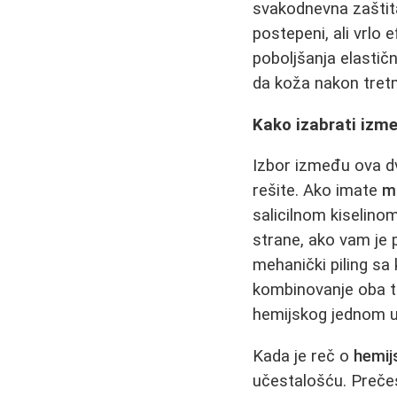
svakodnevna zaštit
postepeni, ali vrlo 
poboljšanja elastičn
da koža nakon tret
Kako izabrati izm
Izbor između ova dva
rešite. Ako imate
m
salicilnom kiselinom
strane, ako vam je 
mehanički piling sa
kombinovanje oba ti
hemijskog jednom u
Kada je reč o
hemij
učestalošću. Prečes