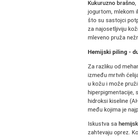
Kukuruzno brašno
,
jogurtom, mlekom ili
što su sastojci pot
za najosetljiviju ko
mleveno pruža nežni
Hemijski piling - 
Za razliku od meha
između mrtvih ćelija
u kožu i može pruži
hiperpigmentacije, si
hidroksi kiseline (AH
među kojima je najpo
Iskustva sa
hemijsk
zahtevaju oprez. Ko