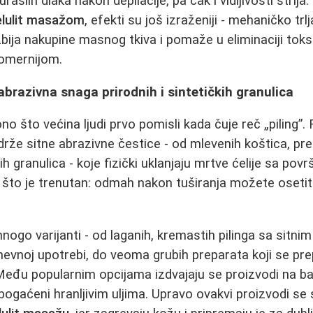
uraslih dlaka nakon depilacije, pa čak i vidljivosti strija
elulit masažom
, efekti su još izraženiji - mehaničko trl
zbija nakupine masnog tkiva i pomaže u eliminaciji toks
nomernijom.
 abrazivna snaga prirodnih i sintetičkih granulica
ono što većina ljudi prvo pomisli kada čuje reč „piling”. 
drže sitne abrazivne čestice - od mlevenih koštica, pre
ih granulica - koje fizički uklanjaju mrtve ćelije sa pov
 što je trenutan: odmah nakon tuširanja možete osetiti
mnogo varijanti - od laganih, kremastih pilinga sa sitn
evnoj upotrebi, do veoma grubih preparata koji se pr
Među popularnim opcijama izdvajaju se proizvodi na b
obogaćeni hranljivim uljima. Upravo ovakvi proizvodi se