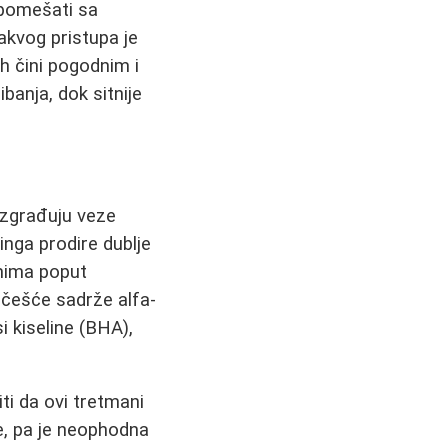
e pomešati sa
akvog pristupa je
ih čini pogodnim i
banja, dok sitnije
razgrađuju veze
inga prodire dublje
emima poput
najčešće sadrže alfa-
si kiseline (BHA),
ti da ovi tretmani
e, pa je neophodna