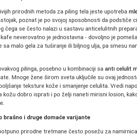
vijih prirodnih metoda za piling tela jeste upotreba
ml
astojak, poznat je po svojoj sposobnosti da podstiče cir
 čega se često nalazi u sastavu anticelulitnih prepar
 kafe neverovatno je jednostavna - dovoljno je pomeš
fe sa malo gela za tuširanje ili biljnog ulja, pa smesu na
vakvog pilinga, posebno u kombinaciji sa
anti celuli
ltate. Mnoge žene širom sveta uključile su ovaj jednost
poboljšanje teksture kože i smanjenje celulita. Vredi n
a kožu dobro isprati i po želji naneti mirisni losion, kak
e.
o brašno i druge domaće varijante
u potpuno prirodne tretmane često posežu za namirnica