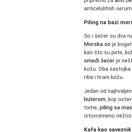
pripremu za
anti ce
anticelulitnih serum
Piling na bazi mors
So i šećer su dva n
Morska so
je bogata
kao što su pete, kol
smeđi šećer
je nešt
kožu. Oba sastojka s
riba i hrani kožu.
Jedan od najhvaljeni
buterom
, koji ost
tome,
piling sa mas
istovremeno nežno iz
Kafa kao saveznik 