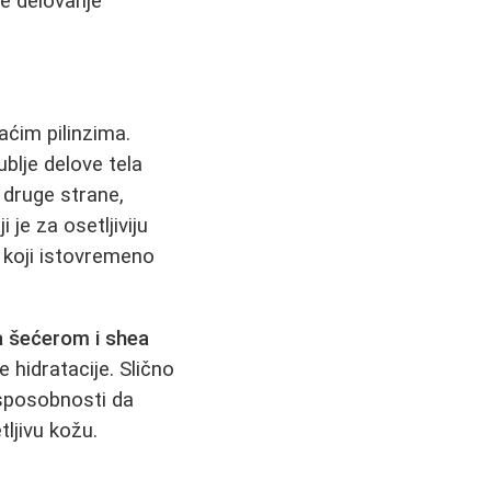
je delovanje
aćim pilinzima.
ublje delove tela
S druge strane,
 je za osetljiviju
g koji istovremeno
sa šećerom i shea
 hidratacije. Slično
 sposobnosti da
tljivu kožu.