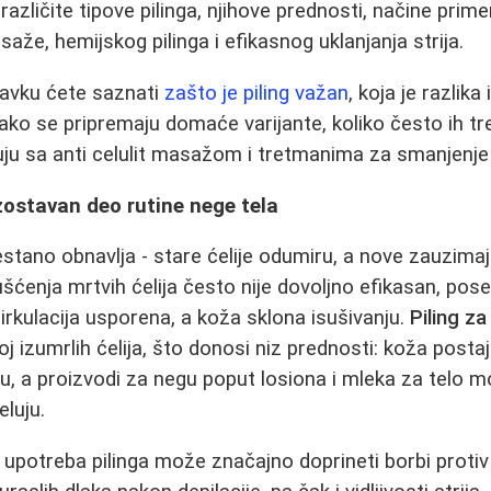
različite tipove pilinga, njihove prednosti, načine prim
saže, hemijskog pilinga i efikasnog uklanjanja strija.
tavku ćete saznati
zašto je piling važan
, koja je razli
 kako se pripremaju domaće varijante, koliko često ih treb
uju sa anti celulit masažom i tretmanima za smanjenje s
izostavan deo rutine nege tela
tano obnavlja - stare ćelije odumiru, a nove zauzima
šćenja mrtvih ćelija često nije dovoljno efikasan, pose
rkulacija usporena, a koža sklona isušivanju.
Piling za
oj izumrlih ćelija, što donosi niz prednosti: koža postaj
u, a proizvodi za negu poput losiona i mleka za telo m
eluju.
upotreba pilinga može značajno doprineti borbi protiv 