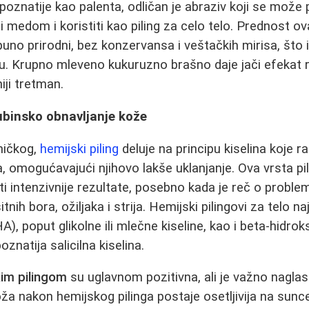
 poznatije kao palenta, odličan je abraziv koji se mož
 medom i koristiti kao piling za celo telo. Prednost ov
puno prirodni, bez konzervansa i veštačkih mirisa, što 
žu. Krupno mleveno kukuruzno brašno daje jači efekat ri
ji tretman.
dubinsko obnavljanje kože
ničkog,
hemijski piling
deluje na principu kiselina koje 
, omogućavajući njihovo lakše uklanjanje. Ova vrsta pil
ti intenzivnije rezultate, posebno kada je reč o probl
tnih bora, ožiljaka i strija. Hemijski pilingovi za telo 
A), poput glikolne ili mlečne kiseline, kao i beta-hidrok
znatija salicilna kiselina.
im pilingom
su uglavnom pozitivna, ali je važno naglasi
ža nakon hemijskog pilinga postaje osetljivija na sunc