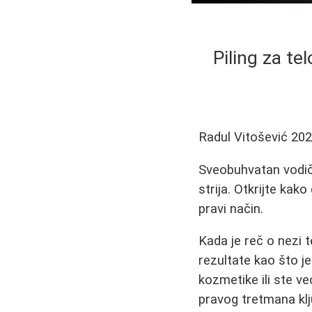
Piling za te
Radul Vitošević
202
Sveobuhvatan vodič o
strija. Otkrijte kak
pravi način.
Kada je reč o nezi t
rezultate kao što j
kozmetike ili ste v
pravog tretmana klj