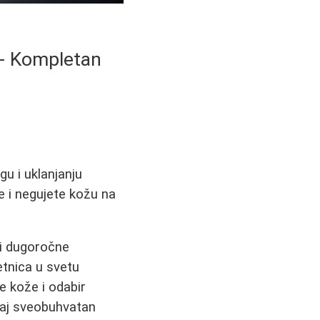
a - Kompletan
gu i uklanjanju
te i negujete kožu na
 i dugoročne
etnica u svetu
e kože i odabir
Ovaj sveobuhvatan