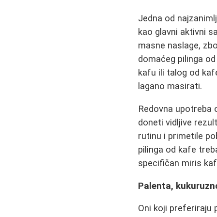
Jedna od najzanimlji
kao glavni aktivni s
masne naslage, zbog
domaćeg pilinga od
kafu ili talog od ka
lagano masirati.
Redovna upotreba o
doneti vidljive rezu
rutinu i primetile 
pilinga od kafe treb
specifičan miris kaf
Palenta, kukuruzn
Oni koji preferiraj