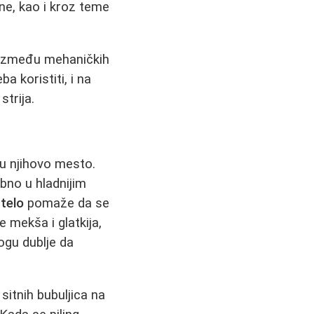
ene, kao i kroz teme
ka između mehaničkih
a koristiti, i na
trija.
ju njihovo mesto.
bno u hladnijim
 telo
pomaže da se
e mekša i glatkija,
ogu dublje da
sitnih bubuljica na