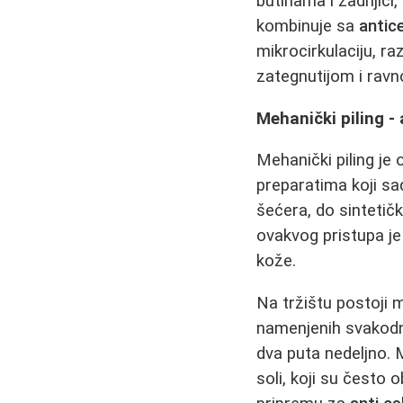
butinama i zadnjici, 
kombinuje sa
antic
mikrocirkulaciju, ra
zategnutijom i rav
Mehanički piling -
Mehanički piling je 
preparatima koji sa
šećera, do sintetičk
ovakvog pristupa je
kože.
Na tržištu postoji 
namenjenih svakodn
dva puta nedeljno. 
soli, koji su često 