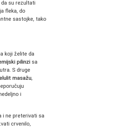
da su rezultati
a fleka, do
antne sastojke, tako
 koji želite da
emijski pilinzi
sa
nutra. S druge
elulit masažu
,
preporučuju
edeljno i
 i ne preterivati sa
ati crvenilo,