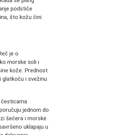
. Kada se piling
janje podstiče
ina, što kožu čini
Reč je o
ko morske soli i
ršine kože. Prednost
 glatkoću i svežinu
im česticama
eporučuju jednom do
azi šećera i morske
 savršeno uklapaju u