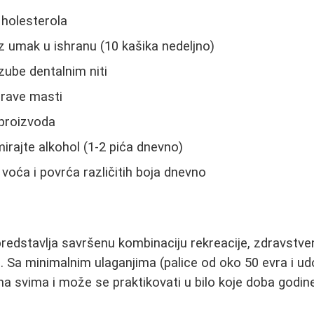
 holesterola
jz umak u ishranu (10 kašika nedeljno)
zube dentalnim niti
drave masti
 proizvoda
rajte alkohol (1-2 pića dnevno)
 voća i povrća različitih boja dnevno
redstavlja savršenu kombinaciju rekreacije, zdravstveni
i. Sa minimalnim ulaganjima (palice od oko 50 evra i u
na svima i može se praktikovati u bilo koje doba godine