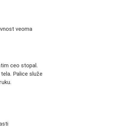
ktivnost veoma
tim ceo stopal.
tela. Palice služe
ruku.
asti