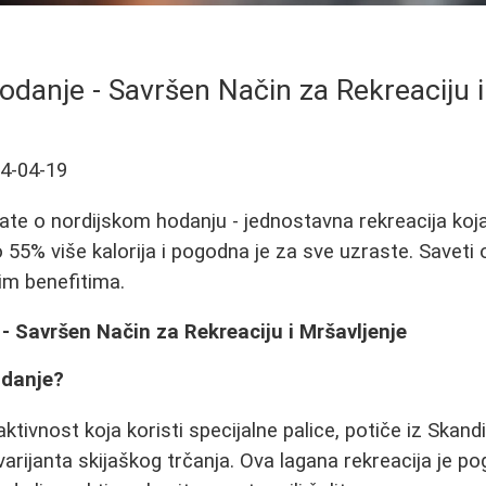
odanje - Savršen Način za Rekreaciju i
4-04-19
ate o nordijskom hodanju - jednostavna rekreacija koj
55% više kalorija i pogodna je za sve uzraste. Saveti o
nim benefitima.
- Savršen Način za Rekreaciju i Mršavljenje
odanje?
ktivnost koja koristi specijalne palice, potiče iz Skand
varijanta skijaškog trčanja. Ova lagana rekreacija je 