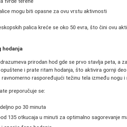
za tvrde terene
alice mogu biti opasne za ovu vrstu aktivnosti
leskopskih palica kreće se oko 50 evra, što čini ovu a
g hodanja
razumeva prirodan hod gde se prvo stavlja peta, a za
puštene i prate ritam hodanja, što aktivira gornji deo 
 ravnomerno raspoređujući težinu tela između nogu i 
ate preporučuje se:
edeljno po 30 minuta
pod 135 otkucaja u minuti za optimalno sagorevanje m