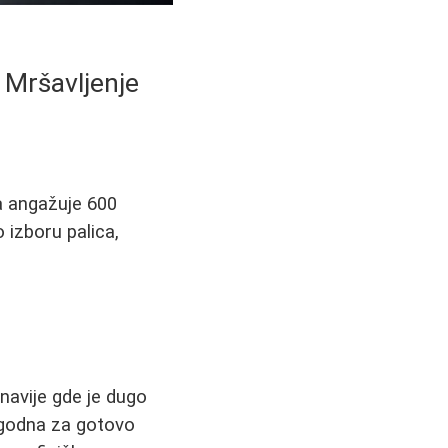
 Mršavljenje
a angažuje 600
 izboru palica,
inavije gde je dugo
pogodna za gotovo