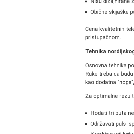
Nisu dizajnirane 
Obične skijaške p
Cena kvalitetnih te
pristupačnom.
Tehnika nordijsko
Osnovna tehnika pod
Ruke treba da budu o
kao dodatna "noga",
Za optimalne rezult
Hodati tri puta n
Održavati puls is