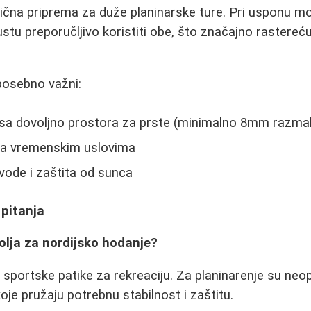
lična priprema za duže planinarske ture. Pri usponu mo
pustu preporučljivo koristiti obe, što značajno rastereć
posebno važni:
 sa dovoljno prostora za prste (minimalno 8mm razma
na vremenskim uslovima
 vode i zaštita od sunca
 pitanja
olja za nordijsko hodanje?
sportske patike za rekreaciju. Za planinarenje su neo
oje pružaju potrebnu stabilnost i zaštitu.