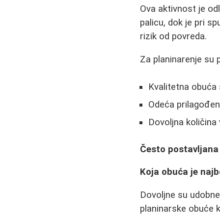
Ova aktivnost je od
palicu, dok je pri s
rizik od povreda.
Za planinarenje su 
Kvalitetna obuća
Odeća prilagođe
Dovoljna količina
Često postavljana
Koja obuća je najb
Dovoljne su udobne 
planinarske obuće k