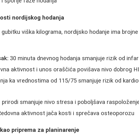
i sporije faze hodanja
osti nordijskog hodanja
gubitku viška kilograma, nordijsko hodanje ima brojn
sak:
30 minuta dnevnog hodanja smanjuje rizik od infa
na aktivnost i unos oraščića povišava nivo dobrog H
ja ka vrednostima od 115/75 smanjuje rizik od kardio
prirodi smanjuje nivo stresa i poboljšava raspoloženj
edovna aktivnost jača kosti i sprečava osteoporozu
 kao priprema za planinarenje