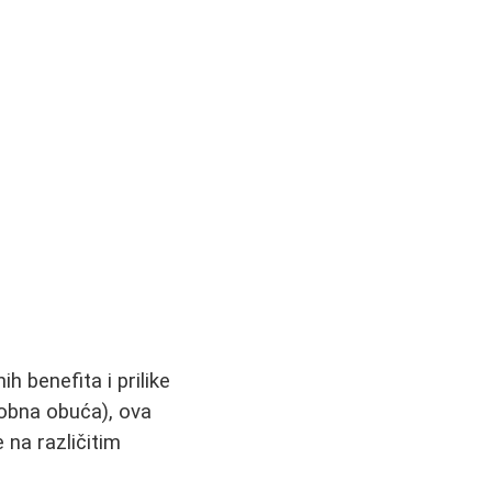
h benefita i prilike
dobna obuća), ova
 na različitim