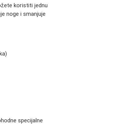
žete koristiti jednu
uje noge i smanjuje
ka)
phodne specijalne