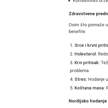
Kombinovati brže 
Zdravstvene predn
Osim što pomaže u 
benefite:
Srce i krvni priti
Holesterol:
Redov
Krvi pritisak:
Težn
problema
Stres:
Hodanje u 
Koštana masa:
R
Nordijsko hodanje