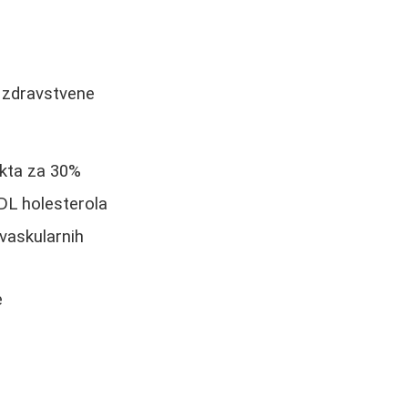
e zdravstvene
rkta za 30%
DL holesterola
vaskularnih
e