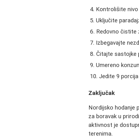
Kontrolišite nivo
Uključite parada
Redovno čistite 
Izbegavajte nez
Čitajte sastojke
Umereno konzumi
Jedite 9 porcija
Zaključak
Nordijsko hodanje p
za boravak u prirod
aktivnost je dostup
terenima.