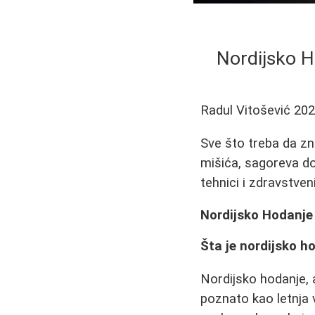
Nordijsko H
Radul Vitošević
202
Sve što treba da zn
mišića, sagoreva do 
tehnici i zdravstve
Nordijsko Hodanje 
Šta je nordijsko h
Nordijsko hodanje, a
poznato kao letnja 