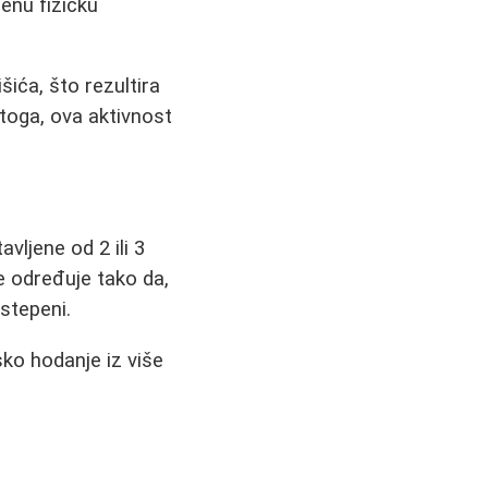
enu fizičku
ića, što rezultira
toga, ova aktivnost
vljene od 2 ili 3
e određuje tako da,
stepeni.
sko hodanje iz više