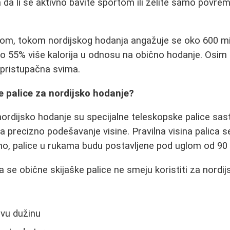
 da li se aktivno bavite sportom ili želite samo povrem
om, tokom nordijskog hodanja angažuje se oko 600 miš
 55% više kalorija u odnosu na obično hodanje. Osim 
i pristupačna svima.
e palice za nordijsko hodanje?
ordijsko hodanje su specijalne teleskopske palice sasta
 precizno podešavanje visine. Pravilna visina palica s
no, palice u rukama budu postavljene pod uglom od 90 
a se obične skijaške palice ne smeju koristiti za nordij
ivu dužinu