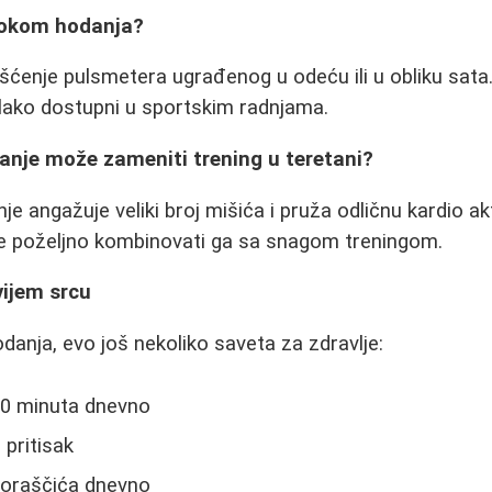
 tokom hodanja?
šćenje pulsmetera ugrađenog u odeću ili u obliku sata.
 lako dostupni u sportskim radnjama.
danje može zameniti trening u teretani?
e angažuje veliki broj mišića i pruža odličnu kardio ak
je poželjno kombinovati ga sa snagom treningom.
vijem srcu
danja, evo još nekoliko saveta za zdravlje:
0 minuta dnevno
 pritisak
 oraščića dnevno