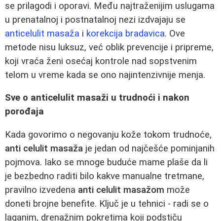
se prilagodi i oporavi. Među najtraženijim uslugama
u prenatalnoj i postnatalnoj nezi izdvajaju se
anticelulit masaža
i
korekcija bradavica
. Ove
metode nisu luksuz, već oblik prevencije i pripreme,
koji vraća ženi osećaj kontrole nad sopstvenim
telom u vreme kada se ono najintenzivnije menja.
Sve o anticelulit masaži u trudnoći i nakon
porođaja
Kada govorimo o negovanju kože tokom trudnoće,
anti celulit masaža
je jedan od najčešće pominjanih
pojmova. Iako se mnoge buduće mame plaše da li
je bezbedno raditi bilo kakve manualne tretmane,
pravilno izvedena
anti celulit masažom
može
doneti brojne benefite. Ključ je u tehnici - radi se o
laganim, drenažnim pokretima koji podstiču