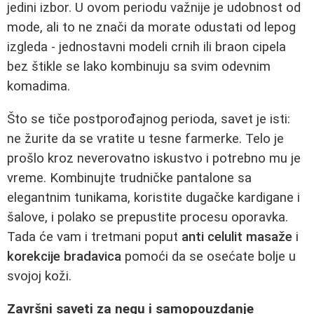
jedini izbor. U ovom periodu važnije je udobnost od
mode, ali to ne znači da morate odustati od lepog
izgleda - jednostavni modeli crnih ili braon cipela
bez štikle se lako kombinuju sa svim odevnim
komadima.
Što se tiče postporođajnog perioda, savet je isti:
ne žurite da se vratite u tesne farmerke. Telo je
prošlo kroz neverovatno iskustvo i potrebno mu je
vreme. Kombinujte trudničke pantalone sa
elegantnim tunikama, koristite dugačke kardigane i
šalove, i polako se prepustite procesu oporavka.
Tada će vam i tretmani poput
anti celulit masaže
i
korekcije bradavica
pomoći da se osećate bolje u
svojoj koži.
Završni saveti za negu i samopouzdanje