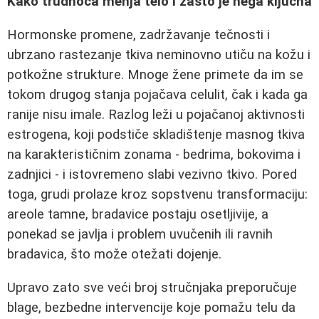
Kako trudnoća menja telo i zašto je nega ključna
Hormonske promene, zadržavanje tečnosti i
ubrzano rastezanje tkiva neminovno utiču na kožu i
potkožne strukture. Mnoge žene primete da im se
tokom drugog stanja pojačava celulit, čak i kada ga
ranije nisu imale. Razlog leži u pojačanoj aktivnosti
estrogena, koji podstiče skladištenje masnog tkiva
na karakterističnim zonama - bedrima, bokovima i
zadnjici - i istovremeno slabi vezivno tkivo. Pored
toga, grudi prolaze kroz sopstvenu transformaciju:
areole tamne, bradavice postaju osetljivije, a
ponekad se javlja i problem uvučenih ili ravnih
bradavica, što može otežati dojenje.
Upravo zato sve veći broj stručnjaka preporučuje
blage, bezbedne intervencije koje pomažu telu da