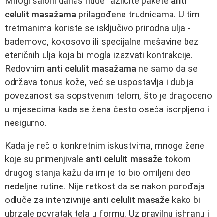
Mnogi saloni danas nude različite pakete
anti
celulit masažama
prilagođene trudnicama. U tim
tretmanima koriste se isključivo prirodna ulja -
bademovo, kokosovo ili specijalne mešavine bez
eteričnih ulja koja bi mogla izazvati kontrakcije.
Redovnim
anti celulit masažama
ne samo da se
održava tonus kože, već se uspostavlja i dublja
povezanost sa sopstvenim telom, što je dragoceno
u mjesecima kada se žena često oseća iscrpljeno i
nesigurno.
Kada je reč o konkretnim iskustvima, mnoge žene
koje su primenjivale
anti celulit masaže
tokom
drugog stanja kažu da im je to bio omiljeni deo
nedeljne rutine. Nije retkost da se nakon porođaja
odluče za intenzivnije
anti celulit masaže
kako bi
ubrzale povratak tela u formu. Uz pravilnu ishranu i