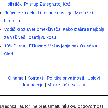
Holistički Pristup Zategnutoj Koži
Rešenje za celulit i masne naslage: Masaže i
hirurgija
Vodič kroz svet omekšivača: Kako izabrati najbolji
za vaš veš i osetljivu kožu
10% Dijeta - Efikasno Mršavljenje bez Osjećaja
Gladi
O nama
|
Kontakt
|
Politika privatnosti
|
Uslovi
korišćenja
|
Marketinški servisi
Urednici i autori ne preuzimaju nikakvu odgovornost