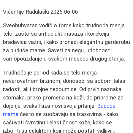
Vićentije Radulaški
2026-06-06
Sveobuhvatan vodič o tome kako trudnoća menja
telo, zašto su anticelulit masaža i korekcija
bradavica važni, i kako pronaći elegantnu garderobu
za buduće mame. Saveti za negu, udobnost i
samopouzdanje u svakom mesecu drugog stanja.
Trudnoća je period kada se telo menja
neverovatnom brzinom, donoseći sa sobom talas
radosti, ali i brojne nedoumice. Od prvih naznaka
stomaka, preko promena na koži, do pripreme za
dojenje, svaka faza nosi svoja pitanja.
Buduće
mame
često se suočavaju sa izazovima - kako
sačuvati čvrstinu i elastičnost kože, kako se
izboriti sa celulitom koji može postati vidljiviji, i