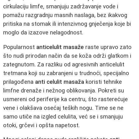
cirkulaciju limfe, smanjuju zadržavanje vode i
pomažu razgradnju masnih naslaga, bez ikakvog
pritiska na stomak ili intenzivnog gnječenja koje bi
moglo da izazove nelagodnost.
Popularnost
anticelulit masaže
raste upravo zato
što nudi prirodan način da se koža održi glatkom i
zategnutom. Za razliku od agresivnih anticelulit
tretmana koji su zabranjeni u trudnoći, specijalno
prilagođena
anti celulit masaža
koristi tehnike
limfne drenaže i nežnog oblikovanja. Pokreti su
usmereni od periferije ka centru, što rasterećuje
vene i olakšava osećaj teških nogu. Time se ne
samo utiče na izgled celulita, već se i smanjuju
otoki, grčevi i opšta napetost.