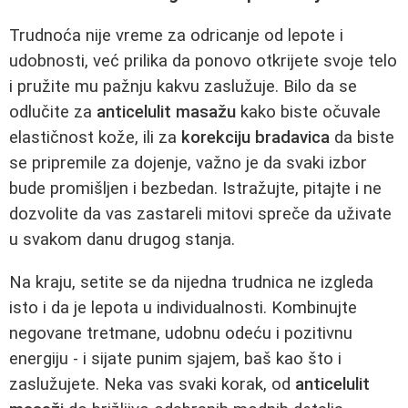
Trudnoća nije vreme za odricanje od lepote i
udobnosti, već prilika da ponovo otkrijete svoje telo
i pružite mu pažnju kakvu zaslužuje. Bilo da se
odlučite za
anticelulit masažu
kako biste očuvale
elastičnost kože, ili za
korekciju bradavica
da biste
se pripremile za dojenje, važno je da svaki izbor
bude promišljen i bezbedan. Istražujte, pitajte i ne
dozvolite da vas zastareli mitovi spreče da uživate
u svakom danu drugog stanja.
Na kraju, setite se da nijedna trudnica ne izgleda
isto i da je lepota u individualnosti. Kombinujte
negovane tretmane, udobnu odeću i pozitivnu
energiju - i sijate punim sjajem, baš kao što i
zaslužujete. Neka vas svaki korak, od
anticelulit