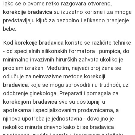
Iako se o ovome retko razgovara otvoreno,
korekcije bradavica
su izuzetno korisne i za mnoge
predstavljaju ključ za bezbolno i efikasno hranjenje
bebe.
Kod
korekcije bradavica
koriste se različite tehnike
- od specijalnih silikonskih formatora i pumpica, do
minimalno invazivnih hirurških zahvata ukoliko je
problem izražen. Međutim, najveći broj žena se
odlučuje za neinvazivne metode
korekciji
bradavica
, koje se mogu sprovoditi i u trudnoći, uz
odobrenje ginekologa. Preparati i pomagala za
korekcijom bradavica
sve su dostupniji u
apotekama i specijalizovanim prodavnicama, a
njihova upotreba je jednostavna - dovoljno je
nekoliko minuta dnevno kako bi se bradavica