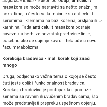
Dugoročni efekti
- Nakon porođaja,
anticelulit
masažom
se može nastaviti sa nešto snažnijim
pokretima, a često se kombinuje sa anticelulit
serumima i kremama na bazi kofeina, bršljana ili L-
karnitina. Tada
anti celulit masažom
postaje
saveznik u borbi za povratak pređašnje linije,
posebno ako se dojenje završi i telo uđe u novu
fazu metabolizma.
Korekcija bradavica - mali korak koji znači
mnogo
Druga, podjednako važna tema o kojoj se često
ćuti jeste oblik i funkcionalnost bradavica.
Korekcija bradavica
je postupak koji pomaže
ženama sa ravnim ili uvučenim bradavicama, što
može predstavljati prepreku uspešnom dojenju.