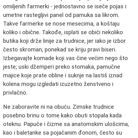
omiljenih farmerki - jednostavno se iseče pojas i
umetne rastegljivi panel od pamuka sa likrom.
Takve farmerke se nose mesecima, a koštaju
koliko i obične. Takođe, isplati se obići nekoliko
butika koji drže linije za trudnice, jer iako je izbor
često skroman, ponekad se kriju pravi biseri.
Izbegavajte komade koji vas čine većim nego što
jeste; uski džemperi preko stomaka, pamučne
majice koje prate obline i suknje na lastiš iznad
kolena mogu izgledati izuzetno ženstveno i
privlačno.
Ne zaboravite ni na obuću. Zimske trudnice
posebno brinu o tome kako obuti stopala kada
oteknu. Papuče i čizme sa anatomskim ulošcima,
kao i baletanke sa pojačanim đonom, često su