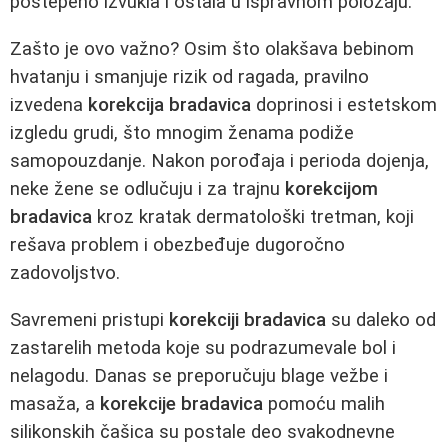
postepeno izvukla i ostala u ispravnom položaju.
Zašto je ovo važno? Osim što olakšava bebinom
hvatanju i smanjuje rizik od ragada, pravilno
izvedena
korekcija bradavica
doprinosi i estetskom
izgledu grudi, što mnogim ženama podiže
samopouzdanje. Nakon porođaja i perioda dojenja,
neke žene se odlučuju i za trajnu
korekcijom
bradavica
kroz kratak dermatološki tretman, koji
rešava problem i obezbeđuje dugoročno
zadovoljstvo.
Savremeni pristupi
korekciji bradavica
su daleko od
zastarelih metoda koje su podrazumevale bol i
nelagodu. Danas se preporučuju blage vežbe i
masaža, a
korekcije bradavica
pomoću malih
silikonskih čašica su postale deo svakodnevne