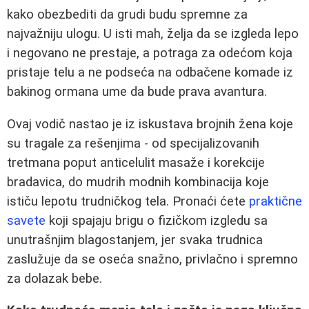
kako obezbediti da grudi budu spremne za
najvažniju ulogu. U isti mah, želja da se izgleda lepo
i negovano ne prestaje, a potraga za odećom koja
pristaje telu a ne podseća na odbačene komade iz
bakinog ormana ume da bude prava avantura.
Ovaj vodič nastao je iz iskustava brojnih žena koje
su tragale za rešenjima - od specijalizovanih
tretmana poput anticelulit masaže i korekcije
bradavica, do mudrih modnih kombinacija koje
ističu lepotu trudničkog tela. Pronaći ćete
praktične
savete
koji spajaju brigu o fizičkom izgledu sa
unutrašnjim blagostanjem, jer svaka trudnica
zaslužuje da se oseća snažno, privlačno i spremno
za dolazak bebe.