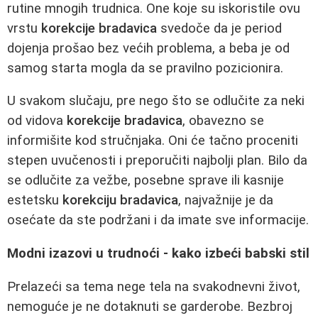
rutine mnogih trudnica. One koje su iskoristile ovu
vrstu
korekcije bradavica
svedoče da je period
dojenja prošao bez većih problema, a beba je od
samog starta mogla da se pravilno pozicionira.
U svakom slučaju, pre nego što se odlučite za neki
od vidova
korekcije bradavica
, obavezno se
informišite kod stručnjaka. Oni će tačno proceniti
stepen uvučenosti i preporučiti najbolji plan. Bilo da
se odlučite za vežbe, posebne sprave ili kasnije
estetsku
korekciju bradavica
, najvažnije je da
osećate da ste podržani i da imate sve informacije.
Modni izazovi u trudnoći - kako izbeći babski stil
Prelazeći sa tema nege tela na svakodnevni život,
nemoguće je ne dotaknuti se garderobe. Bezbroj