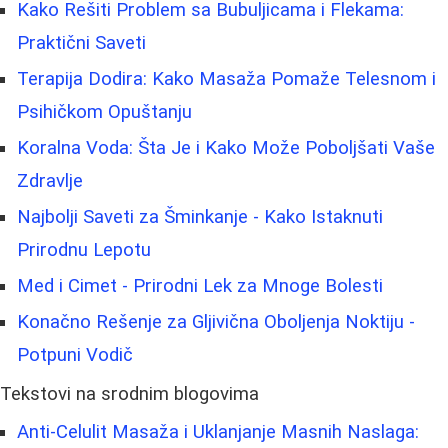
Kako Rešiti Problem sa Bubuljicama i Flekama:
Praktični Saveti
Terapija Dodira: Kako Masaža Pomaže Telesnom i
Psihičkom Opuštanju
Koralna Voda: Šta Je i Kako Može Poboljšati Vaše
Zdravlje
Najbolji Saveti za Šminkanje - Kako Istaknuti
Prirodnu Lepotu
Med i Cimet - Prirodni Lek za Mnoge Bolesti
Konačno Rešenje za Gljivična Oboljenja Noktiju -
Potpuni Vodič
Tekstovi na srodnim blogovima
Anti-Celulit Masaža i Uklanjanje Masnih Naslaga: