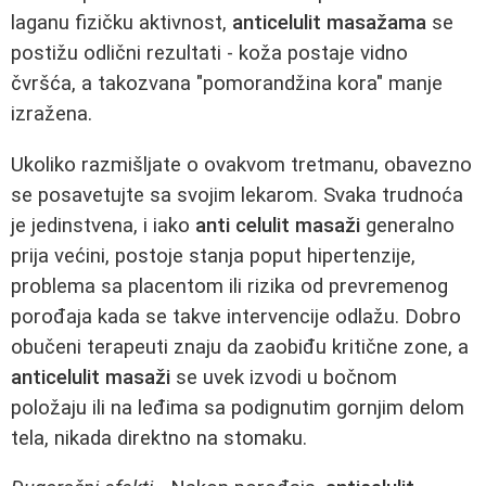
laganu fizičku aktivnost,
anticelulit masažama
se
postižu odlični rezultati - koža postaje vidno
čvršća, a takozvana "pomorandžina kora" manje
izražena.
Ukoliko razmišljate o ovakvom tretmanu, obavezno
se posavetujte sa svojim lekarom. Svaka trudnoća
je jedinstvena, i iako
anti celulit masaži
generalno
prija većini, postoje stanja poput hipertenzije,
problema sa placentom ili rizika od prevremenog
porođaja kada se takve intervencije odlažu. Dobro
obučeni terapeuti znaju da zaobiđu kritične zone, a
anticelulit masaži
se uvek izvodi u bočnom
položaju ili na leđima sa podignutim gornjim delom
tela, nikada direktno na stomaku.