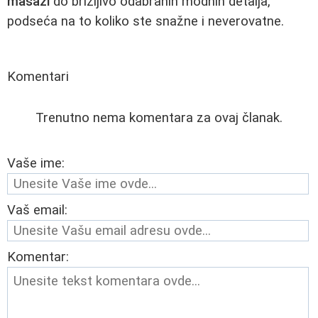
masaži
do brižljivo odabranih modnih detalja,
podseća na to koliko ste snažne i neverovatne.
Komentari
Trenutno nema komentara za ovaj članak.
Vaše ime:
Vaš email:
Komentar: