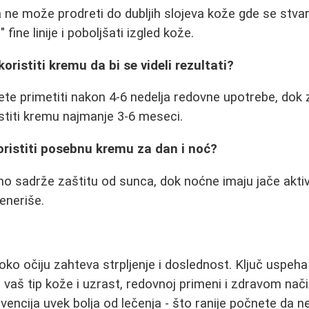
e može prodreti do dubljih slojeva kože gde se stvar
 fine linije i poboljšati izgled kože.
oristiti kremu da bi se videli rezultati?
te primetiti nakon 4-6 nedelja redovne upotrebe, dok
istiti kremu najmanje 3-6 meseci.
koristiti posebnu kremu za dan i noć?
 sadrže zaštitu od sunca, dok noćne imaju jače aktiv
eneriše.
oko očiju zahteva strpljenje i doslednost. Ključ uspeha
 vaš tip kože i uzrast, redovnoj primeni i zdravom nač
evencija uvek bolja od lečenja - što ranije počnete da 