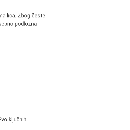
ima lica. Zbog česte
osebno podložna
Evo ključnih