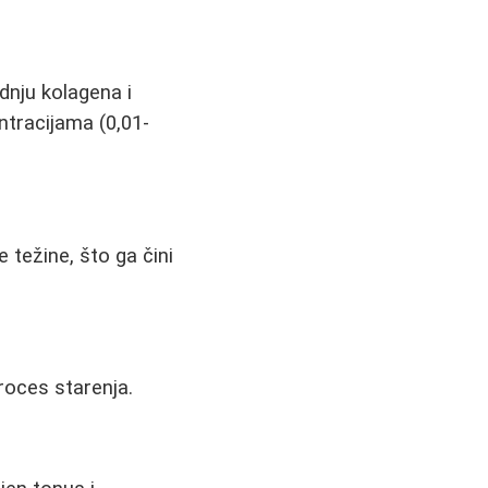
odnju kolagena i
tracijama (0,01-
 težine, što ga čini
proces starenja.