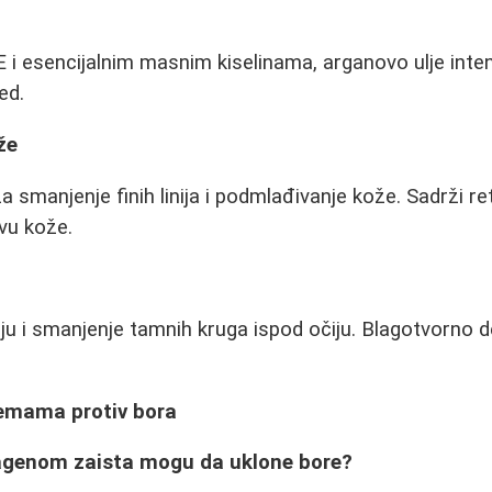
i esencijalnim masnim kiselinama, arganovo ulje inten
ed.
že
smanjenje finih linija i podmlađivanje kože. Sadrži ret
vu kože.
ju i smanjenje tamnih kruga ispod očiju. Blagotvorno de
remama protiv bora
lagenom zaista mogu da uklone bore?