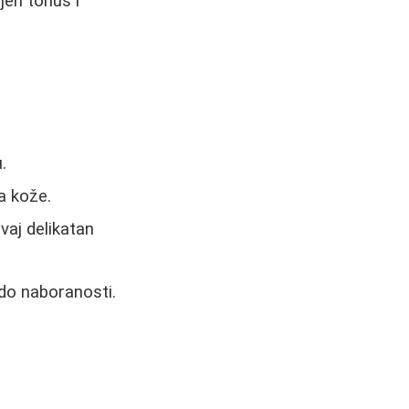
jen tonus i
.
a kože.
vaj delikatan
 do naboranosti.