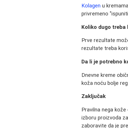
Kolagen
u kremama n
privremeno "ispuniti"
Koliko dugo treba k
Prve rezultate može
rezultate treba kor
Da li je potrebno 
Dnevne kreme obično
koža noću bolje reg
Zaključak
Pravilna nega kože 
izboru proizvoda za
zaboravite da je pr