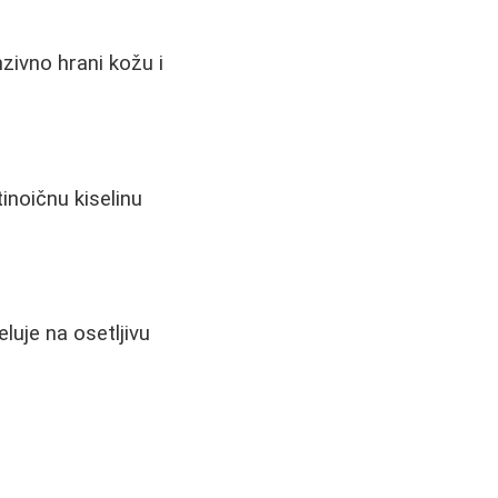
zivno hrani kožu i
inoičnu kiselinu
luje na osetljivu