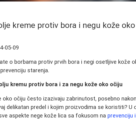
lje kreme protiv bora i negu kože oko
4-05-09
te o borbama protiv prvih bora i negi osetljive kože ok
 prevenciju starenja.
olju kremu protiv bora i za negu kože oko očiju
ije oko očiju često izazivaju zabrinutost, posebno nako
vaj delikatan predel i kojim proizvodima se koristiti?
i sve aspekte nege kože lica sa fokusom na
prevenciju 