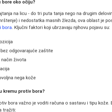
u bore oko očiju?
jtanja na licu - do tri puta tanja nego na drugim delov
mrštenje) i nedostatka masnih žlezda, ova oblast je p
 i bora
. Ključni faktori koji ubrzavaju njihovu pojavu su:
zicija
 bez odgovarajuće zaštite
 način života
acija
dovoljna nega kože
u kremu protiv bora?
tiv bora važno je voditi računa o sastavu i tipu kože. 
 tražiti: