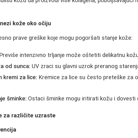
mulišu kožu da proizvodi više kolagena, poboljšavajući n
nezi kože oko očiju
no prave greške koje mogu pogoršati stanje kože:
Previše intenzivno trljanje može oštetiti delikatnu kožu
ta od sunca:
UV zraci su glavni uzrok preranog starenj
 kremi za lice:
Kremice za lice su često preteške za o
nje šminke:
Ostaci šminke mogu iritirati kožu i dovesti
za različite uzraste
encija