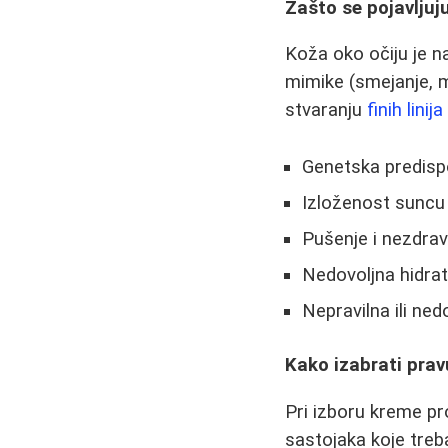
Zašto se pojavljuj
Koža oko očiju je na
mimike (smejanje, 
stvaranju
finih linija
Genetska predispo
Izloženost suncu
Pušenje i nezdrav
Nedovoljna hidrat
Nepravilna ili ne
Kako izabrati prav
Pri izboru kreme pro
sastojaka koje treba