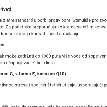
rivati
je zlatni standard u borbi protiv bora. Stimuliše proizv
e. Za početnike preporučuju se kreme sa nižim koncen
i korisnici mogu koristiti jače formulacije.
ina
jak može zadržati do 1000 puta više vode od sopstvene
u i "ispunjavanje" finih linija.
amin C, vitamin E, koenzim Q10)
tivnog stresa i spoljnih štetnih uticaja, usporavajući 