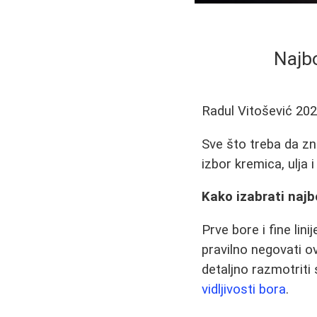
Najbo
Radul Vitošević
202
Sve što treba da zna
izbor kremica, ulja i
Kako izabrati najb
Prve bore i fine lin
pravilno negovati o
detaljno razmotrit
vidljivosti bora
.