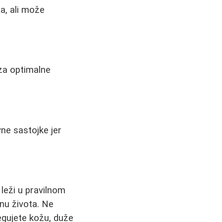
a, ali može
 za optimalne
ne sastojke jer
 leži u pravilnom
inu života. Ne
negujete kožu, duže