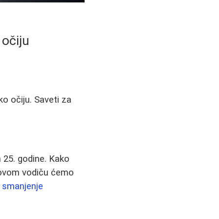
 očiju
o očiju. Saveti za
n 25. godine. Kako
 U ovom vodiču ćemo
i smanjenje