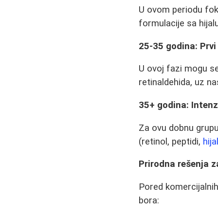
U ovom periodu fokus
formulacije sa hija
25-35 godina: Prvi
U ovoj fazi mogu se
retinaldehida, uz n
35+ godina: Intenz
Za ovu dobnu grupu
(retinol, peptidi,
hij
Prirodna rešenja z
Pored komercijalnih
bora: