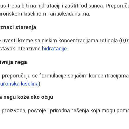
 treba biti na hidrataciji i zaštiti od sunca. Preporuč
luronskom kiselinom i antioksidansima.
 znaci starenja
 uvesti kreme sa niskim koncentracijama retinola (0,01
astavak intenzivne
hidratacije
.
ivnija nega
 preporučuju se formulacije sa jačim koncentracijama 
aluronska kiselina
).
a negu kože oko očiju
 proizvoda, postoje i prirodna rešenja koja mogu pomo