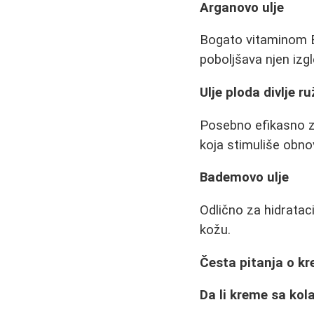
Arganovo ulje
Bogato vitaminom E 
poboljšava njen izgl
Ulje ploda divlje ru
Posebno efikasno za 
koja stimuliše obno
Bademovo ulje
Odlično za hidrataci
kožu.
Česta pitanja o k
Da li kreme sa ko