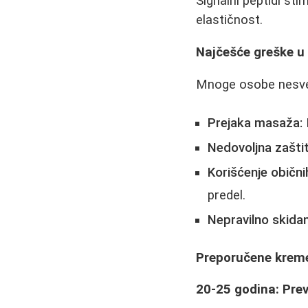
Signalni peptidi sti
elastičnost.
Najčešće greške u 
Mnoge osobe nesves
Prejaka masaža:
Nedovoljna zašti
Korišćenje običnih
predel.
Nepravilno skida
Preporučene kreme 
20-25 godina: Prev