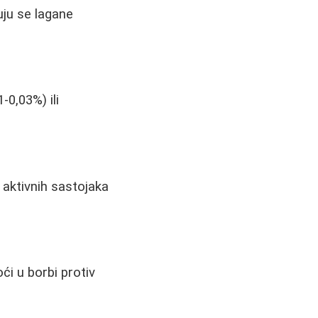
uju se lagane
-0,03%) ili
aktivnih sastojaka
ći u borbi protiv