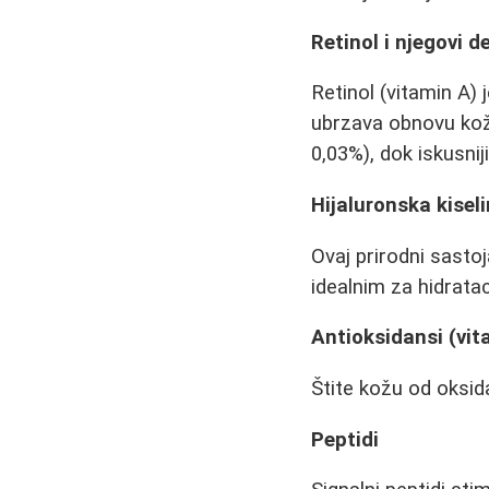
Retinol i njegovi de
Retinol (vitamin A) 
ubrzava obnovu kož
0,03%), dok iskusnij
Hijaluronska kisel
Ovaj prirodni sasto
idealnim za hidratacij
Antioksidansi (vit
Štite kožu od oksida
Peptidi