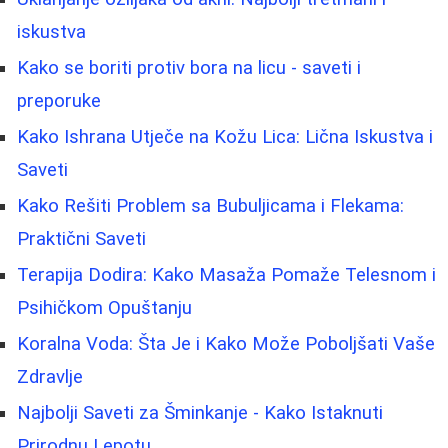
iskustva
Kako se boriti protiv bora na licu - saveti i
preporuke
Kako Ishrana Utječe na Kožu Lica: Lična Iskustva i
Saveti
Kako Rešiti Problem sa Bubuljicama i Flekama:
Praktični Saveti
Terapija Dodira: Kako Masaža Pomaže Telesnom i
Psihičkom Opuštanju
Koralna Voda: Šta Je i Kako Može Poboljšati Vaše
Zdravlje
Najbolji Saveti za Šminkanje - Kako Istaknuti
Prirodnu Lepotu