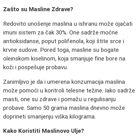
Zašto su Masline Zdrave?
Redovito unošenje maslina u ishranu može ojačati
imuni sistem za čak 30%. One sadrže moćne
antioksidanse, poput polifenola, koji štite srce i
krvne sudove. Pored toga, masline su bogate
oleinskom kiselinom, koja smanjuje fine bore na
koži i pospešuje probavu.
Zanimljivo je da i umerena konzumacija maslina
može pomoći u kontroli telesne težine. Iako sadrže
masti, one su zdrave i pomažu u regulisanju
probave. Samo 50 grama maslina dnevno može
doprineti smanjenju viška kilograma.
Kako Koristiti Maslinovo Ulje?