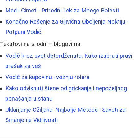
Med i Cimet - Prirodni Lek za Mnoge Bolesti
Konačno Rešenje za Gljivična Oboljenja Noktiju -
Potpuni Vodič
Tekstovi na srodnim blogovima
Vodič kroz svet deterdženata: Kako izabrati pravi
prašak za veš
Vodič za kupovinu i vožnju rolera
Kako odviknuti štene od grickanja i nepoželjnog
ponašanja u stanu
Uklanjanje Ožiljaka: Najbolje Metode i Saveti za
Smanjenje Vidljivosti