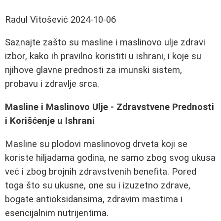
Radul Vitošević
2024-10-06
Saznajte zašto su masline i maslinovo ulje zdravi
izbor, kako ih pravilno koristiti u ishrani, i koje su
njihove glavne prednosti za imunski sistem,
probavu i zdravlje srca.
Masline i Maslinovo Ulje - Zdravstvene Prednosti
i Korišćenje u Ishrаni
Masline su plodovi maslinovog drveta koji se
koriste hiljadama godina, ne samo zbog svog ukusa
već i zbog brojnih zdravstvenih benefita. Pored
toga što su ukusne, one su i izuzetno zdrave,
bogate antioksidansima, zdravim mastima i
esencijalnim nutrijentima.