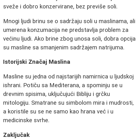
sveže i dobro konzervirane, bez previše soli.
Mnogi ljudi brinu se o sadržaju soli u maslinama, ali
umerena konzumacija ne predstavlja problem za
većinu ljudi. Ako brine zbog unosa soli, dobra opcija
su masline sa smanjenim sadržajem natrijuma.
Istorijski Značaj Maslina
Masline su jedna od najstarijih namirnica u ljudskoj
ishrani. Potiču sa Mediterana, a spominju se u
drevnim spisima, uključujući Bibliju i grčku
mitologiju. Smatrane su simbolom mira i mudrosti,
a koristile su se ne samo kao hrana već i u
medicinske svrhe.
Zaključak