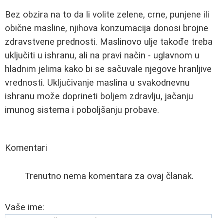
Bez obzira na to da li volite zelene, crne, punjene ili
obične masline, njihova konzumacija donosi brojne
zdravstvene prednosti. Maslinovo ulje takođe treba
uključiti u ishranu, ali na pravi način - uglavnom u
hladnim jelima kako bi se sačuvale njegove hranljive
vrednosti. Uključivanje maslina u svakodnevnu
ishranu može doprineti boljem zdravlju, jačanju
imunog sistema i poboljšanju probave.
Komentari
Trenutno nema komentara za ovaj članak.
Vaše ime: