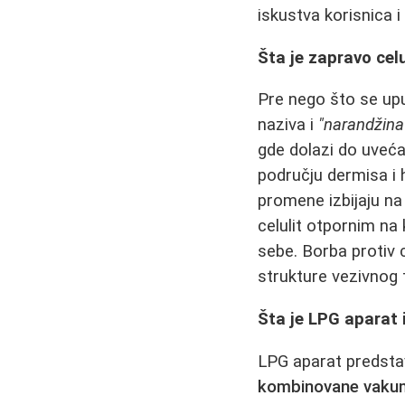
iskustva korisnica 
Šta je zapravo celu
Pre nego što se upu
naziva i
"narandžina
gde dolazi do uvećan
području dermisa i 
promene izbijaju na
celulit otpornim na
sebe. Borba protiv c
strukture vezivnog t
Šta je LPG aparat 
LPG aparat predstav
kombinovane vakum