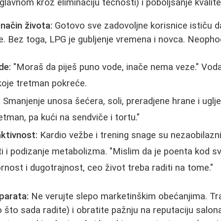
glavnom kroz eliminaciju tečnosti) i poboljšanje kvalit
način života:
Gotovo sve zadovoljne korisnice ističu d
e. Bez toga, LPG je gubljenje vremena i novca. Neopho
de:
"Moraš da piješ puno vode, inače nema veze." Vo
 koje tretman pokreće.
:
Smanjenje unosa šećera, soli, preradjene hrane i uglje
tman, pa kući na sendviče i tortu."
ktivnost:
Kardio vežbe i trening snage su nezaobilaz
 i podizanje metabolizma. "Mislim da je poenta kod sv
ornost i dugotrajnost, ceo život treba raditi na tome."
aparata:
Ne verujte slepo marketinškim obećanjima. Tra
o što sada radite) i obratite pažnju na reputaciju salona