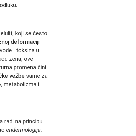
 odluku.
lulit, koji se često
noj deformaciji
vode i toksina u
 kod žena, ove
kturna promena čini
ičke vežbe
same za
e, metabolizma i
 radi na principu
kao
endermologija
.