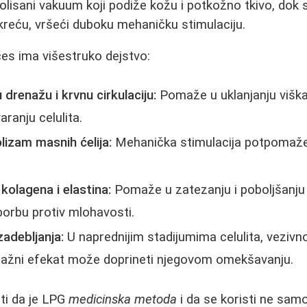
rolisani vakuum koji podiže kožu i potkožno tkivo, dok 
kreću, vršeći duboku mehaničku stimulaciju.
ces ima višestruko dejstvo:
 drenažu i krvnu cirkulaciju:
Pomaže u uklanjanju viška 
aranju celulita.
lizam masnih ćelija:
Mehanička stimulacija potpomaže
kolagena i elastina:
Pomaže u zatezanju i poboljšanju 
 borbu protiv mlohavosti.
zadebljanja:
U naprednijim stadijumima celulita, vezivno
sažni efekat može doprineti njegovom omekšavanju.
ti da je LPG
medicinska metoda
i da se koristi ne sam