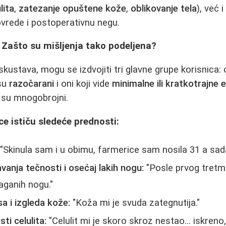
lita
,
zatezanje opuštene kože
,
oblikovanje tela
), već 
vrede i postoperativnu negu.
 Zašto su mišljenja tako podeljena?
kustava, mogu se izdvojiti tri glavne grupe korisnica: o
 su
razočarani
i oni koji vide
minimalne ili kratkotrajne 
e su mnogobrojni.
ce ističu sledeće prednosti:
"Skinula sam i u obimu, farmerice sam nosila 31 a sada
anja tečnosti i osećaj lakih nogu:
"Posle prvog tret
aganih nogu."
a i izgleda kože:
"Koža mi je svuda zategnutija."
sti celulita:
"Celulit mi je skoro skroz nestao... iskren