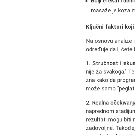
Bolji efekat ručn
masaže je koza m
Ključni faktori ko
Na osnovu analize i
određuje da li ćete b
1. Stručnost i isku
nije za svakoga." Te
zna kako da program
može samo "peglati"
2. Realna očekivanj
naprednom stadijumu
rezultati mogu biti
zadovoljne. Takođe