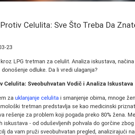
rotiv Celulita: Sve Što Treba Da Zna
03-23
kroz LPG tretman za celulit. Analiza iskustava, načina
a donošenje odluke. Da li vredi ulaganja?
 Celulita: Sveobuhvatan Vodič i Analiza Iskustava
jem za
uklanjanje celulita
i smanjenje obima, mnoge žen
mološki tretman predstavlja se kao medicinski priznat
a rešenje za problem koji pogada preko 80% žena. Me
h iskustava - od oduševljenih pohvala do gorčine zbo
ilj da vam pruži sveobuhvatan pregled, analizirajući na