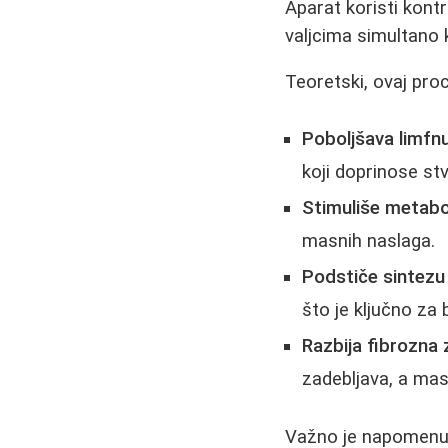
Aparat koristi kont
valjcima simultano 
Teoretski, ovaj pro
Poboljšava limfnu
koji doprinose stv
Stimuliše metabo
masnih naslaga.
Podstiče sintezu 
što je ključno za
Razbija fibrozna 
zadebljava, a ma
Važno je napomenu