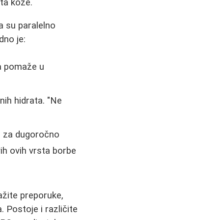
eta kože.
a su paralelno
dno je:
da pomaže u
nih hidrata. "Ne
ni za dugoročno
ih ovih vrsta borbe
žite preporuke,
. Postoje i različite