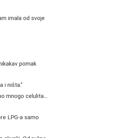
sam imala od svoje
 nikakav pomak
i ništa."
o mnogo celulita...
o pre LPG-a samo