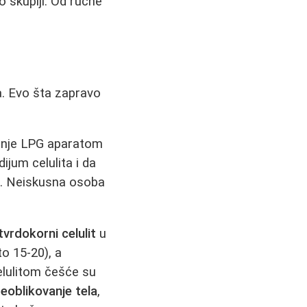
o skuplji. Od ručne
a. Evo šta zapravo
anje LPG aparatom
ijum celulita i da
me. Neiskusna osoba
tvrdokorni celulit
u
o 15-20), a
elulitom češće su
eoblikovanje tela
,