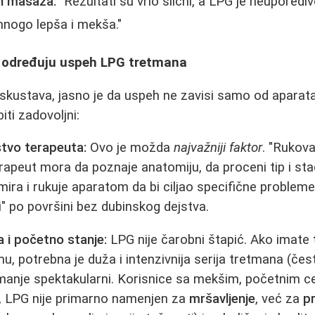
ih masaža:
"Rezultati su vrlo slični, a LPG je neuporediv
nogo lepša i mekša."
ji određuju uspeh LPG tretmana
skustava, jasno je da uspeh ne zavisi samo od aparat
iti zadovoljni:
stvo terapeuta:
Ovo je možda
najvažniji faktor
. "Rukov
rapeut mora da poznaje anatomiju, da proceni tip i stad
ira i rukuje aparatom da bi ciljao specifične proble
 po površini bez dubinskog dejstva.
a i početno stanje:
LPG nije čarobni štapić. Ako imate
, potrebna je duža i intenzivnija serija tretmana (čest
 manje spektakularni. Korisnice sa mekšim, početnim c
, LPG nije primarno namenjen za
mršavljenje
, već za
pr