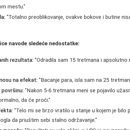
om mestu."
la:
"Totalno preoblikovanje, ovakve bokove i butine ni
ice navode sledeće nedostatke:
nih rezultata:
"Odradila sam 15 tretmana i apsolutno
nosu na efekat:
"Bacanje para, isla sam na 25 tretmana 
a površinu:
"Nakon 5-6 tretmana meni se pojavilo užasn
normalno, da će proći."
fekta:
"Telo mi se brzo vratilo u stanje u kojem je bil
gla da priuštim sebi stalno održavanje."