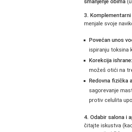
smanjenje obima
(u
3. Komplementarni 
menjale svoje navik
Povećan unos vo
ispiranju toksina
Korekcija ishrane
možeš otići na tre
Redovna fizička a
sagorevanje masti
protiv celulita up
4. Odabir salona i 
čitajte iskustva (ka