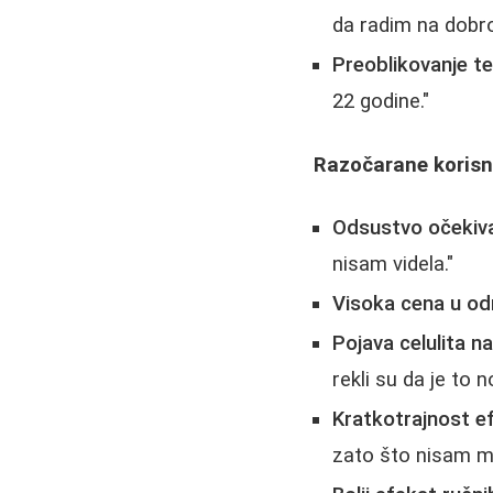
da radim na dobr
Preoblikovanje te
22 godine."
Razočarane korisn
Odsustvo očekiva
nisam videla."
Visoka cena u od
Pojava celulita n
rekli su da je to 
Kratkotrajnost e
zato što nisam mo