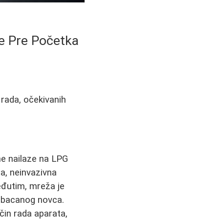
te Pre Početka
 rada, očekivanih
e nailaze na LPG
a, neinvazivna
đutim, mreža je
g bacanog novca.
čin rada aparata,