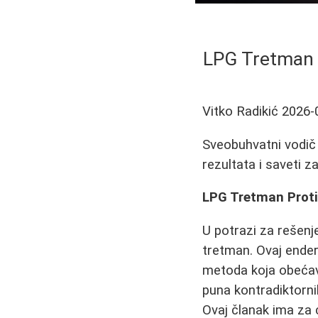
LPG Tretman P
Vitko Radikić
2026-
Sveobuhvatni vodič 
rezultata i saveti z
LPG Tretman Protiv
U potrazi za rešen
tretman. Ovaj ender
metoda koja obećav
puna kontradiktorni
Ovaj članak ima za c