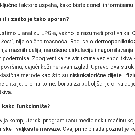
i ključne faktore uspeha, kako biste doneli informisanu
lit i zašto je tako uporan?
stimo u analizu LPG-a, važno je razumeti protivnika. Ce
 kora"
, nije obična masnoća. Radi se o
dermopaniikuloz
ja masnih ćelija, narušene cirkulacije i nagomilavanja 
hipodermisa. Zbog vertikalne strukture vezivnog tkiva
 površinu, dajući koži neravan izgled. Upravo ova stru
 klasične metode kao što su
niskokalorične dijete
i
fiz
elulita je, prema tome, borba za poboljšanje cirkulacij
kiva.
i kako funkcioniše?
lja kompjuterski programiranu medicinsku mašinu koja
ske i valjkaste masaže
. Ovaj princip rada poznat je 