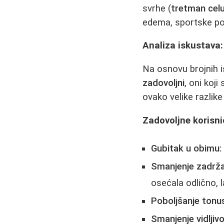
svrhe (
tretman celu
edema, sportske po
Analiza iskustava:
Na osnovu brojnih is
zadovoljni
, oni koji
ovako velike razlik
Zadovoljne korisni
Gubitak u obimu:
Smanjenje zadržav
osećala odlično, l
Poboljšanje tonus
Smanjenje vidljivo