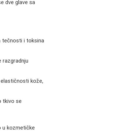
se dve glave sa
tečnosti i toksina
 razgradnju
elastičnosti kože,
 tkivo se
o u kozmetičke