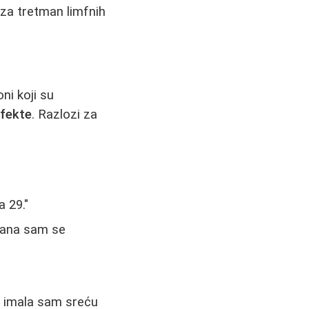
i za tretman limfnih
ni koji su
efekte
. Razlozi za
 29."
mana sam se
o, imala sam sreću