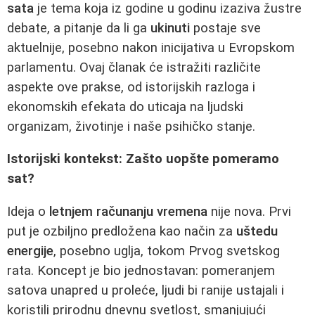
sata
je tema koja iz godine u godinu izaziva žustre
debate, a pitanje da li ga
ukinuti
postaje sve
aktuelnije, posebno nakon inicijativa u Evropskom
parlamentu. Ovaj članak će istražiti različite
aspekte ove prakse, od istorijskih razloga i
ekonomskih efekata do uticaja na ljudski
organizam, životinje i naše psihičko stanje.
Istorijski kontekst: Zašto uopšte pomeramo
sat?
Ideja o
letnjem računanju vremena
nije nova. Prvi
put je ozbiljno predložena kao način za
uštedu
energije
, posebno uglja, tokom Prvog svetskog
rata. Koncept je bio jednostavan: pomeranjem
satova unapred u proleće, ljudi bi ranije ustajali i
koristili prirodnu dnevnu svetlost, smanjujući