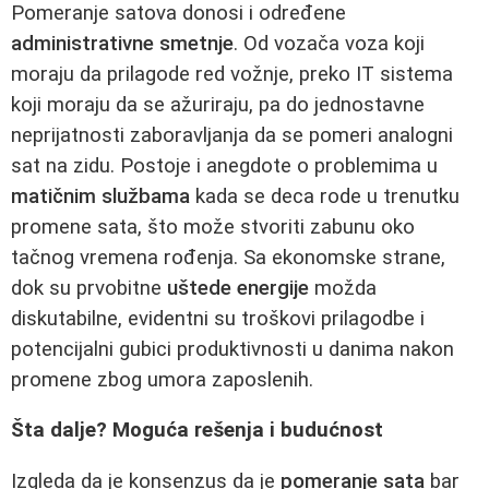
Pomeranje satova donosi i određene
administrativne smetnje
. Od vozača voza koji
moraju da prilagode red vožnje, preko IT sistema
koji moraju da se ažuriraju, pa do jednostavne
neprijatnosti zaboravljanja da se pomeri analogni
sat na zidu. Postoje i anegdote o problemima u
matičnim službama
kada se deca rode u trenutku
promene sata, što može stvoriti zabunu oko
tačnog vremena rođenja. Sa ekonomske strane,
dok su prvobitne
uštede energije
možda
diskutabilne, evidentni su troškovi prilagodbe i
potencijalni gubici produktivnosti u danima nakon
promene zbog umora zaposlenih.
Šta dalje? Moguća rešenja i budućnost
Izgleda da je konsenzus da je
pomeranje sata
bar