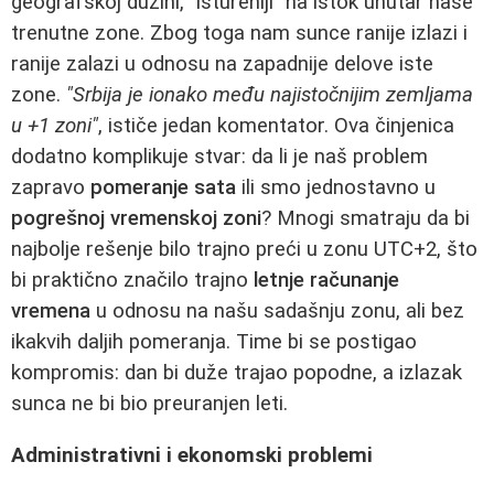
geografskoj dužini, "istureniji" na istok unutar naše
trenutne zone. Zbog toga nam sunce ranije izlazi i
ranije zalazi u odnosu na zapadnije delove iste
zone.
"Srbija je ionako među najistočnijim zemljama
u +1 zoni"
, ističe jedan komentator. Ova činjenica
dodatno komplikuje stvar: da li je naš problem
zapravo
pomeranje sata
ili smo jednostavno u
pogrešnoj vremenskoj zoni
? Mnogi smatraju da bi
najbolje rešenje bilo trajno preći u zonu UTC+2, što
bi praktično značilo trajno
letnje računanje
vremena
u odnosu na našu sadašnju zonu, ali bez
ikakvih daljih pomeranja. Time bi se postigao
kompromis: dan bi duže trajao popodne, a izlazak
sunca ne bi bio preuranjen leti.
Administrativni i ekonomski problemi