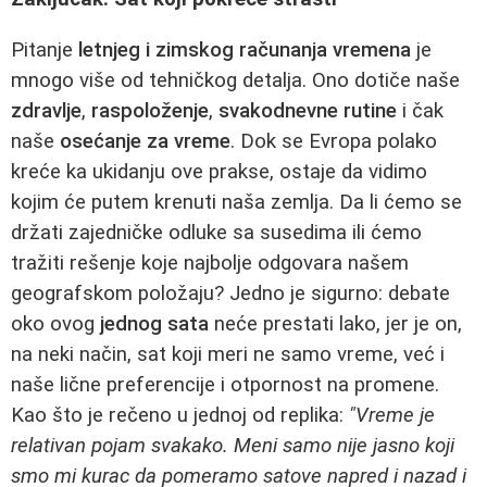
Pitanje
letnjeg i zimskog računanja vremena
je
mnogo više od tehničkog detalja. Ono dotiče naše
zdravlje
,
raspoloženje
,
svakodnevne rutine
i čak
naše
osećanje za vreme
. Dok se Evropa polako
kreće ka ukidanju ove prakse, ostaje da vidimo
kojim će putem krenuti naša zemlja. Da li ćemo se
držati zajedničke odluke sa susedima ili ćemo
tražiti rešenje koje najbolje odgovara našem
geografskom položaju? Jedno je sigurno: debate
oko ovog
jednog sata
neće prestati lako, jer je on,
na neki način, sat koji meri ne samo vreme, već i
naše lične preferencije i otpornost na promene.
Kao što je rečeno u jednoj od replika:
"Vreme je
relativan pojam svakako. Meni samo nije jasno koji
smo mi kurac da pomeramo satove napred i nazad i