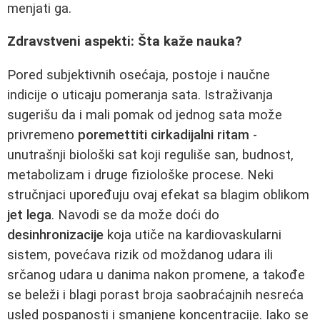
menjati ga.
Zdravstveni aspekti: Šta kaže nauka?
Pored subjektivnih osećaja, postoje i naučne
indicije o uticaju pomeranja sata. Istraživanja
sugerišu da i mali pomak od jednog sata može
privremeno
poremettiti cirkadijalni ritam
-
unutrašnji biološki sat koji reguliše san, budnost,
metabolizam i druge fiziološke procese. Neki
stručnjaci upoređuju ovaj efekat sa blagim oblikom
jet lega
. Navodi se da može doći do
desinhronizacije
koja utiče na kardiovaskularni
sistem, povećava rizik od moždanog udara ili
srčanog udara u danima nakon promene, a takođe
se beleži i blagi porast broja saobraćajnih nesreća
usled pospanosti i smanjene koncentracije. Iako se