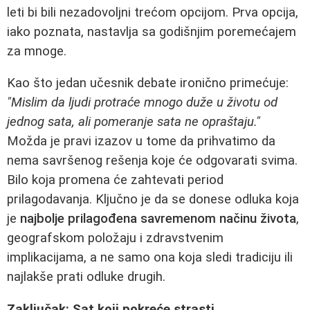
leti bi bili nezadovoljni trećom opcijom. Prva opcija,
iako poznata, nastavlja sa godišnjim poremećajem
za mnoge.
Kao što jedan učesnik debate ironično primećuje:
"Mislim da ljudi protraće mnogo duže u životu od
jednog sata, ali pomeranje sata ne opraštaju."
Možda je pravi izazov u tome da prihvatimo da
nema savršenog rešenja koje će odgovarati svima.
Bilo koja promena će zahtevati period
prilagodavanja. Ključno je da se donese odluka koja
je
najbolje prilagođena savremenom načinu života
,
geografskom položaju i zdravstvenim
implikacijama, a ne samo ona koja sledi tradiciju ili
najlakše prati odluke drugih.
Zaključak: Sat koji pokreće strasti