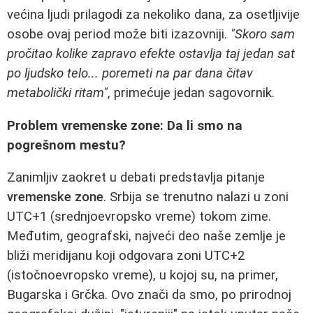
većina ljudi prilagodi za nekoliko dana, za osetljivije
osobe ovaj period može biti izazovniji.
"Skoro sam
pročitao kolike zapravo efekte ostavlja taj jedan sat
po ljudsko telo... poremeti na par dana čitav
metabolički ritam"
, primećuje jedan sagovornik.
Problem vremenske zone: Da li smo na
pogrešnom mestu?
Zanimljiv zaokret u debati predstavlja pitanje
vremenske zone
. Srbija se trenutno nalazi u zoni
UTC+1 (srednjoevropsko vreme) tokom zime.
Međutim, geografski, najveći deo naše zemlje je
bliži meridijanu koji odgovara zoni UTC+2
(istočnoevropsko vreme), u kojoj su, na primer,
Bugarska i Grčka. Ovo znači da smo, po prirodnoj