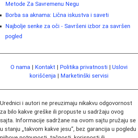
Metode Za Savremenu Negu
Borba sa aknama: Lična iskustva i saveti
Najbolje senke za oči - Savršeni izbor za savršen
pogled
O nama
|
Kontakt
|
Politika privatnosti
|
Uslovi
korišćenja
|
Marketinški servisi
Urednici i autori ne preuzimaju nikakvu odgovornost
za bilo kakve greške ili propuste u sadržaju ovog
sajta. Informacije sadržane na ovom sajtu pružaju se
u stanju „takvom kakve jesu“, bez garancija u pogledu
njihove potpunosti, tačnosti, korisnosti ili