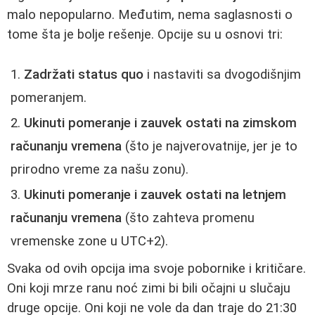
malo nepopularno. Međutim, nema saglasnosti o
tome šta je bolje rešenje. Opcije su u osnovi tri:
Zadržati status quo
i nastaviti sa dvogodišnjim
pomeranjem.
Ukinuti pomeranje i zauvek ostati na zimskom
računanju vremena
(što je najverovatnije, jer je to
prirodno vreme za našu zonu).
Ukinuti pomeranje i zauvek ostati na letnjem
računanju vremena
(što zahteva promenu
vremenske zone u UTC+2).
Svaka od ovih opcija ima svoje pobornike i kritičare.
Oni koji mrze ranu noć zimi bi bili očajni u slučaju
druge opcije. Oni koji ne vole da dan traje do 21:30