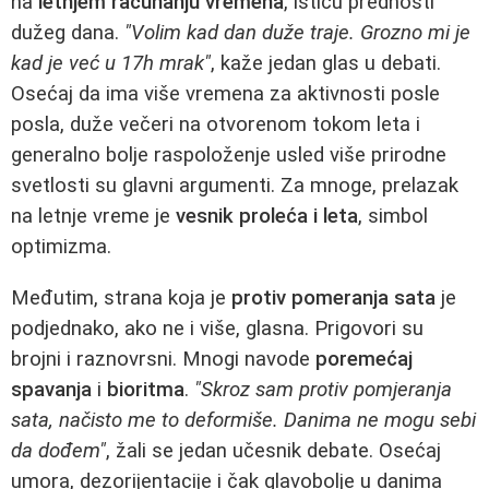
na
letnjem računanju vremena
, ističu prednosti
dužeg dana.
"Volim kad dan duže traje. Grozno mi je
kad je već u 17h mrak"
, kaže jedan glas u debati.
Osećaj da ima više vremena za aktivnosti posle
posla, duže večeri na otvorenom tokom leta i
generalno bolje raspoloženje usled više prirodne
svetlosti su glavni argumenti. Za mnoge, prelazak
na letnje vreme je
vesnik proleća i leta
, simbol
optimizma.
Međutim, strana koja je
protiv pomeranja sata
je
podjednako, ako ne i više, glasna. Prigovori su
brojni i raznovrsni. Mnogi navode
poremećaj
spavanja
i
bioritma
.
"Skroz sam protiv pomjeranja
sata, načisto me to deformiše. Danima ne mogu sebi
da dođem"
, žali se jedan učesnik debate. Osećaj
umora, dezorijentacije i čak glavobolje u danima