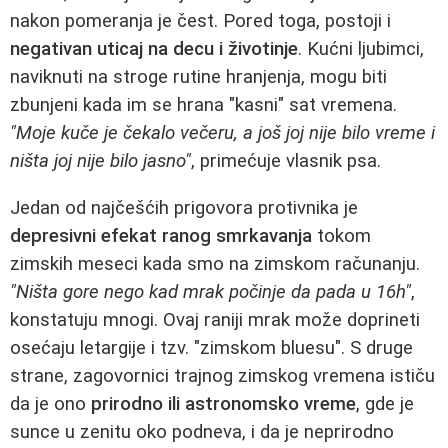
nakon pomeranja je čest. Pored toga, postoji i
negativan uticaj na decu i životinje
. Kućni ljubimci,
naviknuti na stroge rutine hranjenja, mogu biti
zbunjeni kada im se hrana "kasni" sat vremena.
"Moje kuče je čekalo večeru, a još joj nije bilo vreme i
ništa joj nije bilo jasno"
, primećuje vlasnik psa.
Jedan od najčešćih prigovora protivnika je
depresivni efekat ranog smrkavanja
tokom
zimskih meseci kada smo na zimskom računanju.
"Ništa gore nego kad mrak počinje da pada u 16h"
,
konstatuju mnogi. Ovaj raniji mrak može doprineti
osećaju letargije i tzv. "zimskom bluesu". S druge
strane, zagovornici trajnog zimskog vremena ističu
da je ono
prirodno ili astronomsko vreme
, gde je
sunce u zenitu oko podneva, i da je neprirodno