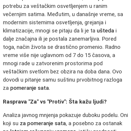
potrebu za veštačkim osvetljenjem u ranim
večernjim satima. Međutim, u današnje vreme, sa
modernim sistemima osvetljenja, grejanja i
klimatizacije, mnogi se pitaju da li je ta
ušteda
i
dalje značajna ili je postala zanemarljiva. Pored
toga, način života se drastično promenio. Radno
vreme više nije uglavnom od 7 do 15 časova, a
mnogi rade u zatvorenim prostorima pod
veštačkim svetlom bez obzira na doba dana. Ovo
dovodi u pitanje samu suštinu prvobitnog razloga
za
pomeranje sata
.
Rasprava "Za" vs "Protiv": Šta kažu ljudi?
Analiza javnog mnjenja pokazuje duboku podelu. Oni
koji su
za pomeranje sata
, a posebno za ostanak