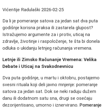
Vićentije Radulaški
2026-02-25
Da li je pomeranje satova za jedan sat dva puta
godišnje korisna praksa ili zastarela glupost?
Istražujemo argumente za i protiv, uticaj na
zdravlje, životinje i raspoloženje, te šta bi donela
odluka o ukidanju letnjeg računanja vremena.
Letnje ili Zimsko Računanje Vremena: Velika
Debate i Uticaj na Svakodnevnicu
Dva puta godišnje, u martu i oktobru, postajemo
svesni rituala koji deli javno mnjenje: pomeranje
satova za jedan sat. Dok se neki raduju dužem
danu ili dodatnom satu sna, drugi se osećaju
dezorijentisano, umorno i iznervirano.
Pomeranje