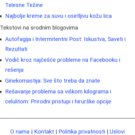
Telesne Težine
Najbolje kreme za suvu i osetljivu kožu lica
Tekstovi na srodnim blogovima
Autofagija i Intermitentni Post: Iskustva, Saveti i
Rezultati
Vodič kroz najčešće probleme na Facebooku i
rešenja
Ginekomastija: Sve što treba da znate
Rešavanje problema sa viškom kilograma i
celulitom: Prirodni pristupi i hirurške opcije
O nama
|
Kontakt
|
Politika privatnosti
|
Uslovi