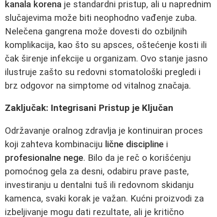
kanala korena
je standardni pristup, ali u naprednim
slučajevima može biti neophodno vađenje zuba.
Nelečena gangrena može dovesti do ozbiljnih
komplikacija, kao što su apsces, oštećenje kosti ili
čak širenje infekcije u organizam. Ovo stanje jasno
ilustruje zašto su redovni stomatološki pregledi i
brz odgovor na simptome od vitalnog značaja.
Zaključak: Integrisani Pristup je Ključan
Održavanje oralnog zdravlja je kontinuiran proces
koji zahteva kombinaciju
lične discipline
i
profesionalne nege
. Bilo da je reč o korišćenju
pomoćnog gela za desni, odabiru prave paste,
investiranju u dentalni tuš ili redovnom skidanju
kamenca, svaki korak je važan. Kućni proizvodi za
izbeljivanje mogu dati rezultate, ali je kritično