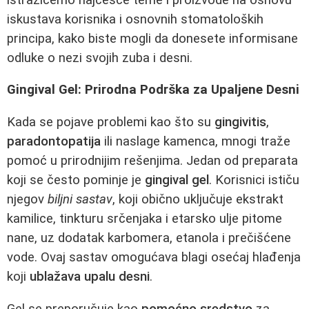
iskustava korisnika i osnovnih stomatoloških
principa, kako biste mogli da donesete informisane
odluke o nezi svojih zuba i desni.
Gingival Gel: Prirodna Podrška za Upaljene Desni
Kada se pojave problemi kao što su
gingivitis
,
paradontopatija
ili naslage kamenca, mnogi traže
pomoć u prirodnijim rešenjima. Jedan od preparata
koji se često pominje je
gingival gel
. Korisnici ističu
njegov
biljni sastav
, koji obično uključuje ekstrakt
kamilice, tinkturu srčenjaka i etarsko ulje pitome
nane, uz dodatak karbomera, etanola i prečišćene
vode. Ovaj sastav omogućava blagi osećaj hlađenja
koji
ublažava upalu desni
.
Gel se preporučuje kao
pomoćno sredstvo
za