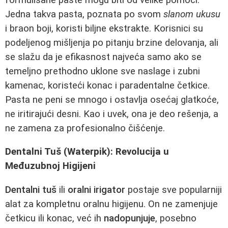
Jedna takva pasta, poznata po svom
slanom ukusu
i braon boji, koristi biljne ekstrakte. Korisnici su
podeljenog mišljenja po pitanju brzine delovanja, ali
se slažu da je efikasnost najveća samo ako se
temeljno prethodno uklone sve naslage i zubni
kamenac, koristeći konac i paradentalne četkice.
Pasta ne peni se mnogo i ostavlja osećaj glatkoće,
ne iritirajući desni. Kao i uvek, ona je deo rešenja, a
ne zamena za profesionalno čišćenje.
Dentalni Tuš (Waterpik): Revolucija u
Međuzubnoj Higijeni
Dentalni tuš
ili
oralni irigator
postaje sve popularniji
alat za kompletnu oralnu higijenu. On ne zamenjuje
četkicu ili konac, već ih
nadopunjuje
, posebno