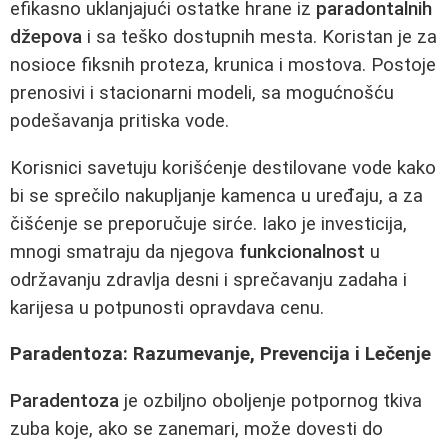
efikasno uklanjajući ostatke hrane iz
paradontalnih
džepova
i sa teško dostupnih mesta. Koristan je za
nosioce fiksnih proteza, krunica i mostova. Postoje
prenosivi i stacionarni modeli, sa mogućnošću
podešavanja pritiska vode.
Korisnici savetuju korišćenje destilovane vode kako
bi se sprečilo nakupljanje kamenca u uređaju, a za
čišćenje se preporučuje sirće. Iako je investicija,
mnogi smatraju da njegova
funkcionalnost
u
održavanju zdravlja desni i sprečavanju zadaha i
karijesa u potpunosti opravdava cenu.
Paradentoza: Razumevanje, Prevencija i Lečenje
Paradentoza
je ozbiljno oboljenje potpornog tkiva
zuba koje, ako se zanemari, može dovesti do