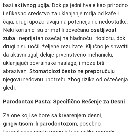
bazi
aktivnog uglja
. Dok ga jedni hvale kao prirodno
i efikasno sredstvo za uklanjanje mrlja od kafe i
čaja, drugi upozoravaju na potencijalne nedostatke.
Neki korisnici su primetili povećanu
osetljivost
zuba
i neprijatan osećaj na hladnoću i toplotu, dok
drugi nisu uočili željene rezultate. Ključno je shvatiti
da aktivni ugalj deluje prvenstveno mehanički,
uklanjajući površinske naslage, i može biti
abrazivan.
Stomatolozi često ne preporučuju
njegovu redovnu upotrebu zbog rizika od oštećenja
gleđi.
Parodontax Pasta: Specifično Rešenje za Desni
Za one koji se bore sa
krvarenjem desni
,
gingivitisom
ili
parodontozom
, posebno
formulisane paste mogu biti od velike pomoći.