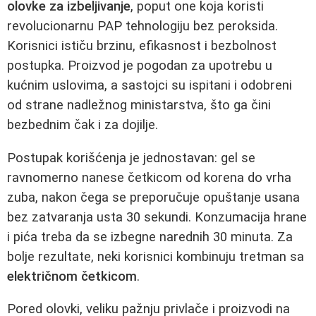
olovke za izbeljivanje
, poput one koja koristi
revolucionarnu PAP tehnologiju bez peroksida.
Korisnici ističu brzinu, efikasnost i bezbolnost
postupka. Proizvod je pogodan za upotrebu u
kućnim uslovima, a sastojci su ispitani i odobreni
od strane nadležnog ministarstva, što ga čini
bezbednim čak i za dojilje.
Postupak korišćenja je jednostavan: gel se
ravnomerno nanese četkicom od korena do vrha
zuba, nakon čega se preporučuje opuštanje usana
bez zatvaranja usta 30 sekundi. Konzumacija hrane
i pića treba da se izbegne narednih 30 minuta. Za
bolje rezultate, neki korisnici kombinuju tretman sa
električnom četkicom
.
Pored olovki, veliku pažnju privlače i proizvodi na