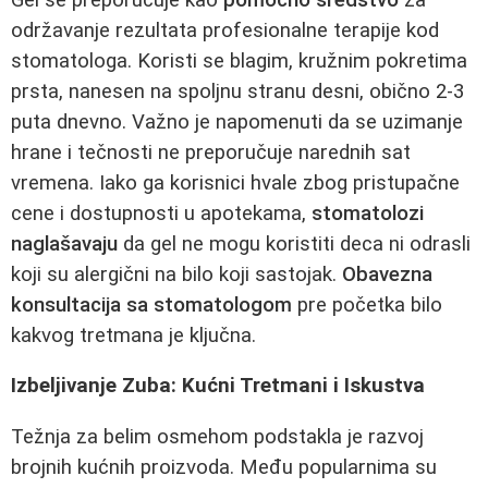
održavanje rezultata profesionalne terapije kod
stomatologa. Koristi se blagim, kružnim pokretima
prsta, nanesen na spoljnu stranu desni, obično 2-3
puta dnevno. Važno je napomenuti da se uzimanje
hrane i tečnosti ne preporučuje narednih sat
vremena. Iako ga korisnici hvale zbog pristupačne
cene i dostupnosti u apotekama,
stomatolozi
naglašavaju
da gel ne mogu koristiti deca ni odrasli
koji su alergični na bilo koji sastojak.
Obavezna
konsultacija sa stomatologom
pre početka bilo
kakvog tretmana je ključna.
Izbeljivanje Zuba: Kućni Tretmani i Iskustva
Težnja za belim osmehom podstakla je razvoj
brojnih kućnih proizvoda. Među popularnima su