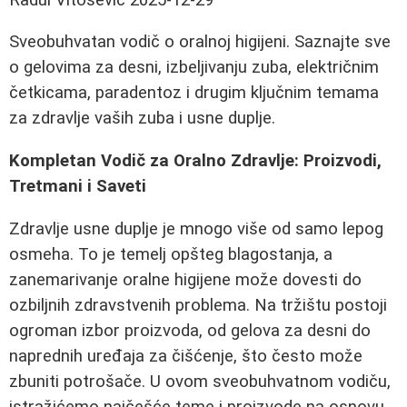
Sveobuhvatan vodič o oralnoj higijeni. Saznajte sve
o gelovima za desni, izbeljivanju zuba, električnim
četkicama, paradentoz i drugim ključnim temama
za zdravlje vaših zuba i usne duplje.
Kompletan Vodič za Oralno Zdravlje: Proizvodi,
Tretmani i Saveti
Zdravlje usne duplje je mnogo više od samo lepog
osmeha. To je temelj opšteg blagostanja, a
zanemarivanje oralne higijene može dovesti do
ozbiljnih zdravstvenih problema. Na tržištu postoji
ogroman izbor proizvoda, od gelova za desni do
naprednih uređaja za čišćenje, što često može
zbuniti potrošače. U ovom sveobuhvatnom vodiču,
istražićemo najčešće teme i proizvode na osnovu