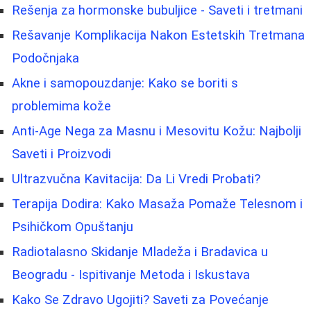
Rešenja za hormonske bubuljice - Saveti i tretmani
Rešavanje Komplikacija Nakon Estetskih Tretmana
Podočnjaka
Akne i samopouzdanje: Kako se boriti s
problemima kože
Anti-Age Nega za Masnu i Mesovitu Kožu: Najbolji
Saveti i Proizvodi
Ultrazvučna Kavitacija: Da Li Vredi Probati?
Terapija Dodira: Kako Masaža Pomaže Telesnom i
Psihičkom Opuštanju
Radiotalasno Skidanje Mladeža i Bradavica u
Beogradu - Ispitivanje Metoda i Iskustava
Kako Se Zdravo Ugojiti? Saveti za Povećanje