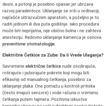
desni, a potonji je posebno opasan jer ubrzava
razvoj paradentoze. Uklanjanje se vrši u ordinaciji,
najčešće ultrazvučnim aparatom, a poželjno je to
raditi jednom ili dva puta godišnje. Iako procedura
može biti neprijatna, nije obično bolna i ne zahteva
anesteziju. Redovno uklanjanje kamenca je osnova
preventivne stomatologije
.
Električne Četkice za Zube: Da li Vrede Ulaganja?
Savremene
električne četkice
nude oscilirajuće,
rotirajuće i pulsirajuće pokrete koji mogu biti
efikasniji od manualnog četkanja, posebno za
uklanjanje plaka. One pomažu u kontroli pritiska
(često imajući senzore) i vode računa o vremenu
četkanja putem tajmera. Pozitivna iskustva
korisnika ukazuju na veći subjektivni osećaj čistoće