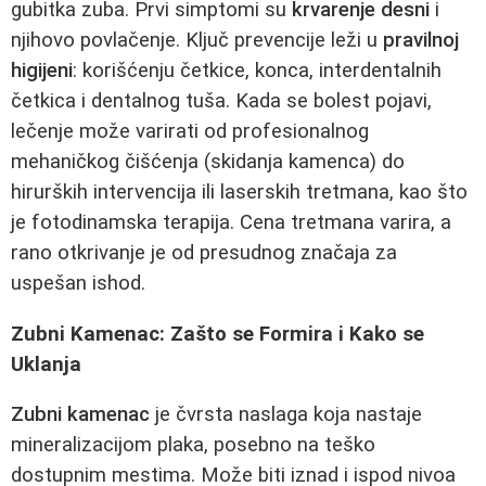
gubitka zuba. Prvi simptomi su
krvarenje desni
i
njihovo povlačenje. Ključ prevencije leži u
pravilnoj
higijeni
: korišćenju četkice, konca, interdentalnih
četkica i dentalnog tuša. Kada se bolest pojavi,
lečenje može varirati od profesionalnog
mehaničkog čišćenja (skidanja kamenca) do
hirurških intervencija ili laserskih tretmana, kao što
je fotodinamska terapija. Cena tretmana varira, a
rano otkrivanje je od presudnog značaja za
uspešan ishod.
Zubni Kamenac: Zašto se Formira i Kako se
Uklanja
Zubni kamenac
je čvrsta naslaga koja nastaje
mineralizacijom plaka, posebno na teško
dostupnim mestima. Može biti iznad i ispod nivoa