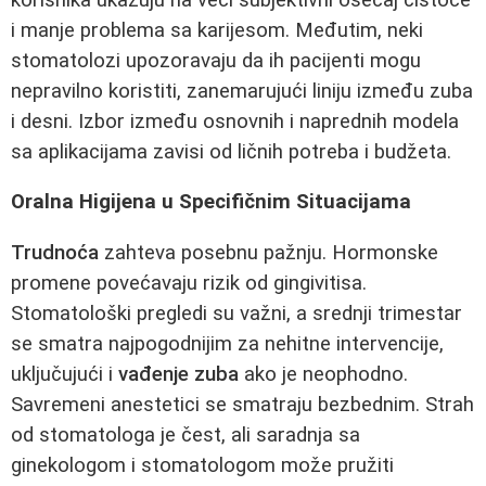
i manje problema sa karijesom. Međutim, neki
stomatolozi upozoravaju da ih pacijenti mogu
nepravilno koristiti, zanemarujući liniju između zuba
i desni. Izbor između osnovnih i naprednih modela
sa aplikacijama zavisi od ličnih potreba i budžeta.
Oralna Higijena u Specifičnim Situacijama
Trudnoća
zahteva posebnu pažnju. Hormonske
promene povećavaju rizik od gingivitisa.
Stomatološki pregledi su važni, a srednji trimestar
se smatra najpogodnijim za nehitne intervencije,
uključujući i
vađenje zuba
ako je neophodno.
Savremeni anestetici se smatraju bezbednim. Strah
od stomatologa je čest, ali saradnja sa
ginekologom i stomatologom može pružiti