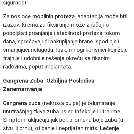
sigurnost.
Za nosioce
mobilnih proteza
, adaptacija može biti
izazov. Krema za fiksiranje može značajno
poboljšati prianjanje i stabilnost proteze tokom
dana, sprečavajući nakupljanje hrane ispod nje i
smanjujući nelagodu. Ipak, mnogi korisnici koji žele
trajnije i udobnije rešenje okreću se fiksnim
radovima, poput implantata.
Gangrena Zuba: Ozbiljna Posledica
Zanemarivanja
Gangrena zuba
(nekroza pulpe) je odumiranje
unutrašnjeg tkiva zuba usled infekcije ili traume.
Simptomi uključuju jak bol, promenu boje zuba (u
sivu ili crnu), oticanje i neprijatan miris.
Lečenje