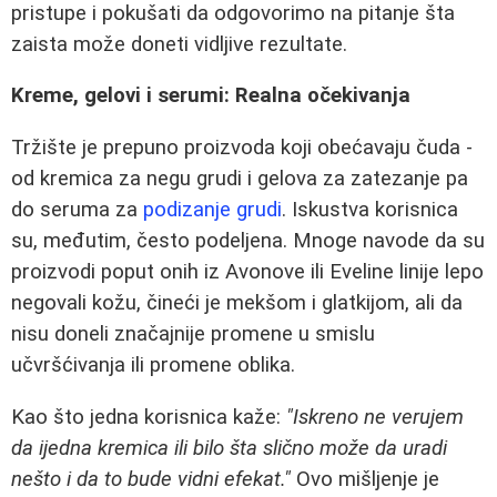
pristupe i pokušati da odgovorimo na pitanje šta
zaista može doneti vidljive rezultate.
Kreme, gelovi i serumi: Realna očekivanja
Tržište je prepuno proizvoda koji obećavaju čuda -
od kremica za negu grudi i gelova za zatezanje pa
do seruma za
podizanje grudi
. Iskustva korisnica
su, međutim, često podeljena. Mnoge navode da su
proizvodi poput onih iz Avonove ili Eveline linije lepo
negovali kožu, čineći je mekšom i glatkijom, ali da
nisu doneli značajnije promene u smislu
učvršćivanja ili promene oblika.
Kao što jedna korisnica kaže:
"Iskreno ne verujem
da ijedna kremica ili bilo šta slično može da uradi
nešto i da to bude vidni efekat."
Ovo mišljenje je