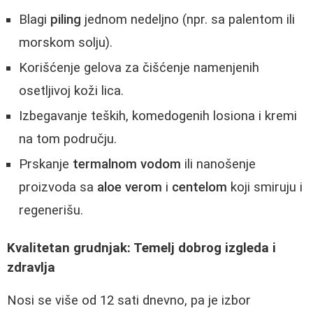
Blagi
piling
jednom nedeljno (npr. sa palentom ili
morskom solju).
Korišćenje gelova za čišćenje namenjenih
osetljivoj koži lica.
Izbegavanje teških, komedogenih losiona i kremi
na tom području.
Prskanje
termalnom vodom
ili nanošenje
proizvoda sa
aloe verom
i
centelom
koji smiruju i
regenerišu.
Kvalitetan grudnjak: Temelj dobrog izgleda i
zdravlja
Nosi se više od 12 sati dnevno, pa je izbor