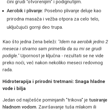
čini grudi "otvorenijim" i podignutijim.
Aerobik i plivanje
: Posebno plivanje deluje kao
prirodna masaža i vežba otpora za celo telo,
uključujući gornji deo trupa.
Kao što jedna žena beleži:
"Idem na aerobik jedno 2
meseca i stvarno sam primetila da su mi se grudi
podigle."
Upornost je ključna - rezultati se ne vide
preko noći, već nakon nekoliko meseci redovnog
rada.
Hidroterapija i prirodni tretmani: Snaga hladne
vode i bilja
Jedan od najčešće pominjanih "trikova" je
tusiranje
hladnom vodom
. Završavanje tuša mlakom ili