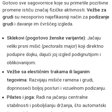
Gotovo sve sagovornice koje su primetile pozitivne
promene ističu značaj fizičke aktivnosti.
Vežbe za
grudi
su neosporivo najefikasniji način za
podizanje
grudi
i davanje im čvršćeg izgleda.
Sklekovi (pogotovo ženske varijante)
: Jačaju
veliki prsni mišić (
pectoralis major
) koji direktno
podupire dojku, dajući joj izgled podignutijom i
oblikovanijom.
Vežbe sa elestičnim trakama ili laganim
tegovima
: Razvijaju mišiće ramena i grudi,
doprinoseći boljoj posturi i vizuelnom podizanju.
Pilates i joga
: Radi na jačanju centralne
stabilnosti i poboljšanju držanja, što automatski