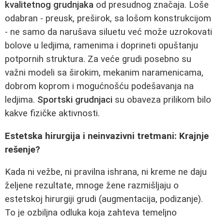
kvalitetnog grudnjaka
od presudnog značaja. Loše
odabran - preusk, preširok, sa lošom konstrukcijom
- ne samo da narušava siluetu već može uzrokovati
bolove u ledjima, ramenima i doprineti opuštanju
potpornih struktura. Za veće grudi posebno su
važni modeli sa širokim, mekanim naramenicama,
dobrom koprom i mogućnošću podešavanja na
ledjima.
Sportski grudnjaci
su obaveza prilikom bilo
kakve fizičke aktivnosti.
Estetska hirurgija i neinvazivni tretmani: Krajnje
rešenje?
Kada ni vežbe, ni pravilna ishrana, ni kreme ne daju
željene rezultate, mnoge žene razmišljaju o
estetskoj hirurgiji grudi (augmentacija, podizanje).
To je ozbiljna odluka koja zahteva temeljno