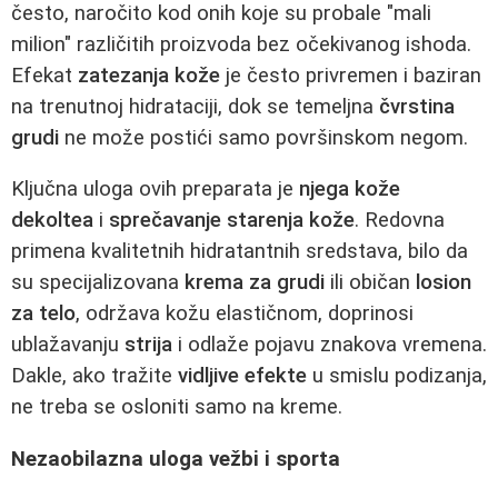
često, naročito kod onih koje su probale "mali
milion" različitih proizvoda bez očekivanog ishoda.
Efekat
zatezanja kože
je često privremen i baziran
na trenutnoj hidrataciji, dok se temeljna
čvrstina
grudi
ne može postići samo površinskom negom.
Ključna uloga ovih preparata je
njega kože
dekoltea
i
sprečavanje starenja kože
. Redovna
primena kvalitetnih hidratantnih sredstava, bilo da
su specijalizovana
krema za grudi
ili običan
losion
za telo
, održava kožu elastičnom, doprinosi
ublažavanju
strija
i odlaže pojavu znakova vremena.
Dakle, ako tražite
vidljive efekte
u smislu podizanja,
ne treba se osloniti samo na kreme.
Nezaobilazna uloga vežbi i sporta