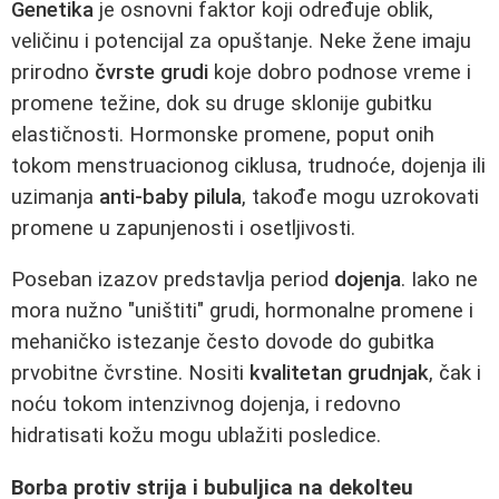
Genetika
je osnovni faktor koji određuje oblik,
veličinu i potencijal za opuštanje. Neke žene imaju
prirodno
čvrste grudi
koje dobro podnose vreme i
promene težine, dok su druge sklonije gubitku
elastičnosti. Hormonske promene, poput onih
tokom menstruacionog ciklusa, trudnoće, dojenja ili
uzimanja
anti-baby pilula
, takođe mogu uzrokovati
promene u zapunjenosti i osetljivosti.
Poseban izazov predstavlja period
dojenja
. Iako ne
mora nužno "uništiti" grudi, hormonalne promene i
mehaničko istezanje često dovode do gubitka
prvobitne čvrstine. Nositi
kvalitetan grudnjak
, čak i
noću tokom intenzivnog dojenja, i redovno
hidratisati kožu mogu ublažiti posledice.
Borba protiv strija i bubuljica na dekolteu