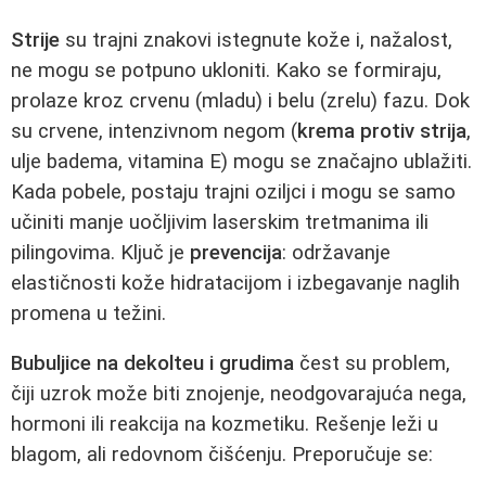
Strije
su trajni znakovi istegnute kože i, nažalost,
ne mogu se potpuno ukloniti. Kako se formiraju,
prolaze kroz crvenu (mladu) i belu (zrelu) fazu. Dok
su crvene, intenzivnom negom (
krema protiv strija
,
ulje badema, vitamina E) mogu se značajno ublažiti.
Kada pobele, postaju trajni oziljci i mogu se samo
učiniti manje uočljivim laserskim tretmanima ili
pilingovima. Ključ je
prevencija
: održavanje
elastičnosti kože hidratacijom i izbegavanje naglih
promena u težini.
Bubuljice na dekolteu i grudima
čest su problem,
čiji uzrok može biti znojenje, neodgovarajuća nega,
hormoni ili reakcija na kozmetiku. Rešenje leži u
blagom, ali redovnom čišćenju. Preporučuje se: