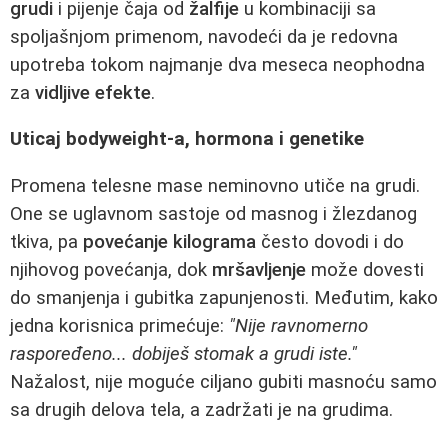
grudi
i pijenje čaja od
žalfije
u kombinaciji sa
spoljašnjom primenom, navodeći da je redovna
upotreba tokom najmanje dva meseca neophodna
za
vidljive efekte
.
Uticaj bodyweight-a, hormona i genetike
Promena telesne mase neminovno utiče na grudi.
One se uglavnom sastoje od masnog i žlezdanog
tkiva, pa
povećanje kilograma
često dovodi i do
njihovog povećanja, dok
mršavljenje
može dovesti
do smanjenja i gubitka zapunjenosti. Međutim, kako
jedna korisnica primećuje:
"Nije ravnomerno
raspoređeno... dobiješ stomak a grudi iste."
Nažalost, nije moguće ciljano gubiti masnoću samo
sa drugih delova tela, a zadržati je na grudima.