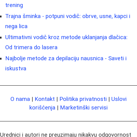
trening
Trajna šminka - potpuni vodič: obrve, usne, kapci i
nega lica
Ultimativni vodič kroz metode uklanjanja dlačica:
Od trimera do lasera
Najbolje metode za depilaciju nausnica - Saveti i
iskustva
O nama
|
Kontakt
|
Politika privatnosti
|
Uslovi
korišćenja
|
Marketinški servisi
Urednici i autori ne preuzimaju nikakvu odgovornost