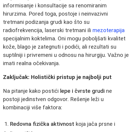
informisanje i konsultacije sa renomiranim
hirurzima. Pored toga, postoje i neinvazivni
tretmani podizanja grudi kao što su
radiofrekvencija, laserski tretmani ili
mezoterapija
specijalnim koktelima. Oni mogu poboljšati kvalitet
kože, blago je zategnuti i podići, ali rezultati su
suptilniji i privremeni u odnosu na hirurgiju. Važno je
imati realna očekivanja.
Zaključak: Holistički pristup je najbolji put
Na pitanje kako postići
lepe i čvrste grudi
ne
postoji jedinstven odgovor. Rešenje leži u
kombinaciji više faktora:
Redovna fizička aktivnost
koja jača prsne i