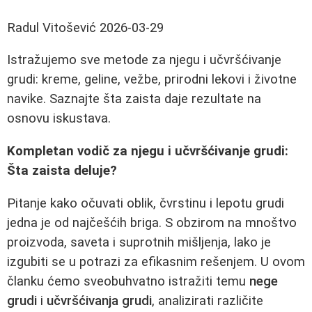
Radul Vitošević
2026-03-29
Istražujemo sve metode za njegu i učvršćivanje
grudi: kreme, geline, vežbe, prirodni lekovi i životne
navike. Saznajte šta zaista daje rezultate na
osnovu iskustava.
Kompletan vodič za njegu i učvršćivanje grudi:
Šta zaista deluje?
Pitanje kako očuvati oblik, čvrstinu i lepotu grudi
jedna je od najčešćih briga. S obzirom na mnoštvo
proizvoda, saveta i suprotnih mišljenja, lako je
izgubiti se u potrazi za efikasnim rešenjem. U ovom
članku ćemo sveobuhvatno istražiti temu
nege
grudi
i
učvršćivanja grudi
, analizirati različite