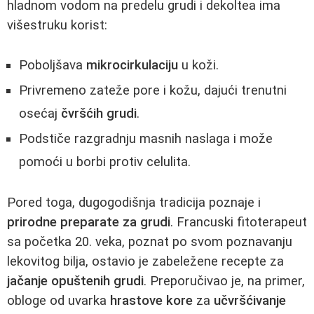
hladnom vodom na predelu grudi i dekoltea ima
višestruku korist:
Poboljšava
mikrocirkulaciju
u koži.
Privremeno zateže pore i kožu, dajući trenutni
osećaj
čvršćih grudi
.
Podstiče razgradnju masnih naslaga i može
pomoći u borbi protiv celulita.
Pored toga, dugogodišnja tradicija poznaje i
prirodne preparate za grudi
. Francuski fitoterapeut
sa početka 20. veka, poznat po svom poznavanju
lekovitog bilja, ostavio je zabeležene recepte za
jačanje opuštenih grudi
. Preporučivao je, na primer,
obloge od uvarka
hrastove kore
za
učvršćivanje