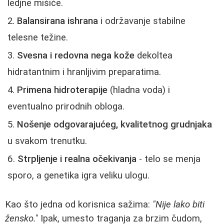
ledjne mišiće.
Balansirana ishrana
i održavanje stabilne
telesne težine.
Svesna i redovna nega kože
dekoltea
hidratantnim i hranljivim preparatima.
Primena hidroterapije
(hladna voda) i
eventualno prirodnih obloga.
Nošenje odgovarajućeg, kvalitetnog grudnjaka
u svakom trenutku.
Strpljenje i realna očekivanja
- telo se menja
sporo, a genetika igra veliku ulogu.
Kao što jedna od korisnica sažima:
"Nije lako biti
žensko."
Ipak, umesto traganja za brzim čudom,