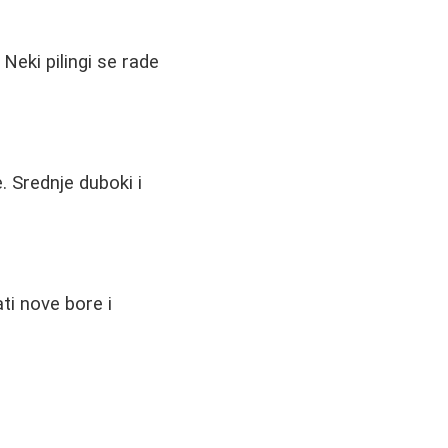
Neki pilingi se rade
. Srednje duboki i
ati nove bore i