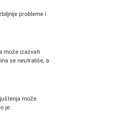
iljnije probleme i
ja može izazvati
ina se neutrališe, a
 ljuštenja može
o je: