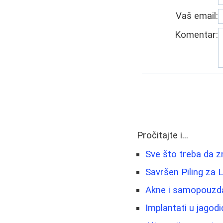
Vaš email:
Komentar:
Pročitajte i...
Sve što treba da 
Savršen Piling za 
Akne i samopouzda
Implantati u jagod