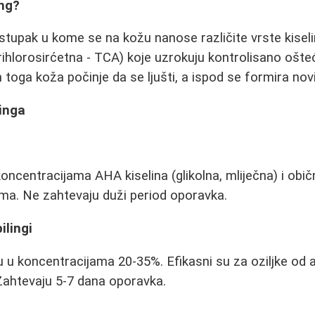
ing?
ostupak u kome se na kožu nanose različite vrste kiselin
 trihlorosirćetna - TCA) koje uzrokuju kontrolisano ošt
toga koža počinje da se ljušti, a ispod se formira novi,
linga
oncentracijama AHA kiselina (glikolna, mliječna) i obič
ma. Ne zahtevaju duži period oporavka.
ilingi
 u koncentracijama 20-35%. Efikasni su za oziljke od ak
 Zahtevaju 5-7 dana oporavka.