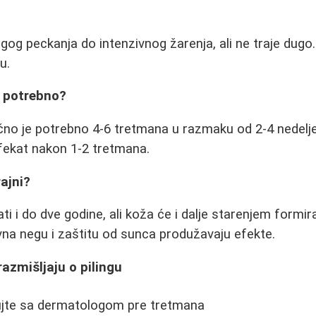
gog peckanja do intenzivnog žarenja, ali ne traje dugo. 
u.
e potrebno?
ično je potrebno 4-6 tretmana u razmaku od 2-4 nedelje
 efekat nakon 1-2 tretmana.
rajni?
ti i do dve godine, ali koža će i dalje starenjem formir
na negu i zaštitu od sunca produžavaju efekte.
razmišljaju o pilingu
ujte sa dermatologom pre tretmana