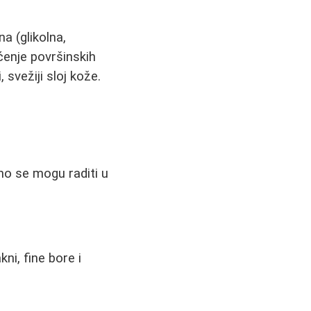
a (glikolna,
ećenje površinskih
 svežiji sloj kože.
no se mogu raditi u
ni, fine bore i