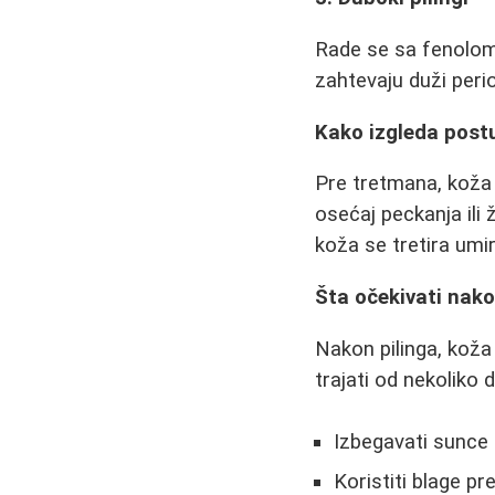
Rade se sa fenolom 
zahtevaju duži peri
Kako izgleda post
Pre tretmana, koža 
osećaj peckanja ili
koža se tretira umi
Šta očekivati nak
Nakon pilinga, koža 
trajati od nekoliko 
Izbegavati sunce
Koristiti blage p