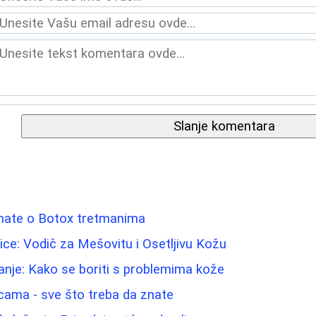
Slanje komentara
znate o Botox tretmanima
Lice: Vodič za Mešovitu i Osetljivu Kožu
nje: Kako se boriti s problemima kože
icama - sve što treba da znate