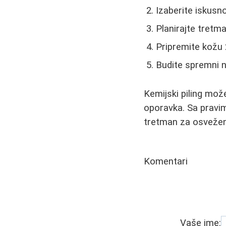
Izaberite iskus
Planirajte tretm
Pripremite kožu
Budite spremni 
Kemijski piling mož
oporavka. Sa pravi
tretman za osveženj
Komentari
Vaše ime: