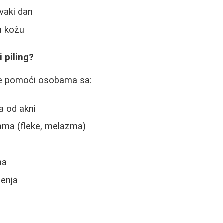
vaki dan
u kožu
 piling?
že pomoći osobama sa:
a od akni
ama (fleke, melazma)
ma
enja