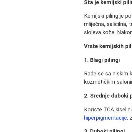
Šta je kemijski pil
Kemijski piling je p
mliječna, salicilna,
slojeva kože. Nakon 
Vrste kemijskih pi
1. Blagi pilingi
Rade se sa niskim k
kozmetičkim saloni
2. Srednje duboki p
Koriste TCA kiselinu
hiperpigmentacije
.
3. Duboki pilingi