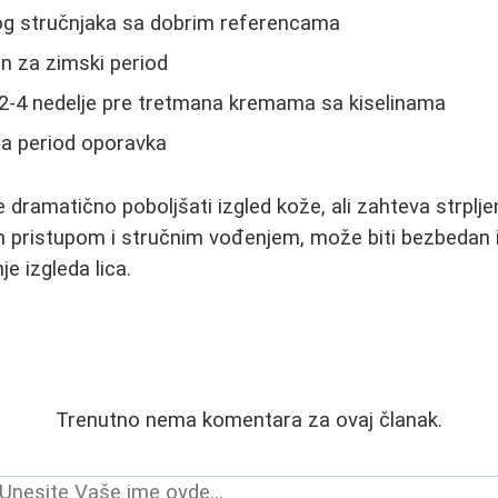
nog stručnjaka sa dobrim referencama
an za zimski period
 2-4 nedelje pre tretmana kremama sa kiselinama
na period oporavka
e dramatično poboljšati izgled kože, ali zahteva strpl
m pristupom i stručnim vođenjem, može biti bezbedan
e izgleda lica.
Trenutno nema komentara za ovaj članak.