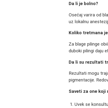
Da li je bolno?
Osećaj varira od bla
uz lokalnu anestezij
Koliko tretmana j
Za blage pilinge ob
duboki pilingi daju
Da li su rezultati t
Rezultati mogu traja
pigmentacije. Redov
Saveti za one koji 
Uvek se konsult