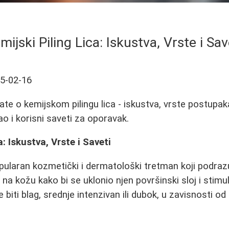
mijski Piling Lica: Iskustva, Vrste i Sav
5-02-16
ate o kemijskom pilingu lica - iskustva, vrste postupa
o i korisni saveti za oporavak.
a: Iskustva, Vrste i Saveti
popularan kozmetički i dermatološki tretman koji podr
na kožu kako bi se uklonio njen površinski sloj i stimul
biti blag, srednje intenzivan ili dubok, u zavisnosti o