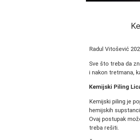
Ke
Radul Vitošević
202
Sve što treba da zn
i nakon tretmana, ka
Kemijski Piling Lic
Kemijski piling je 
hemijskih supstanci 
Ovaj postupak može 
treba rešiti.