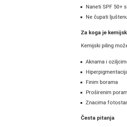
Naneti SPF 50+ s
Ne čupati ljušten
Za koga je kemijski
Kemijski piling mo
Aknama i oziljcim
Hiperpigmentacij
Finim borama
Proširenim pora
Znacima fotostar
Česta pitanja