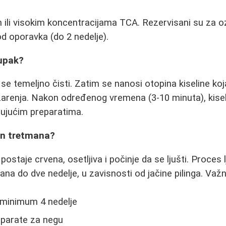
ili visokim koncentracijama TCA. Rezervisani su za ozb
od oporavka (do 2 nedelje).
upak?
se temeljno čisti. Zatim se nanosi otopina kiseline ko
 žarenja. Nakon određenog vremena (3-10 minuta), kisel
rujućim preparatima.
on tretmana?
postaje crvena, osetljiva i počinje da se ljušti. Proces
dana do dve nedelje, u zavisnosti od jačine pilinga. Važn
 minimum 4 nedelje
reparate za negu