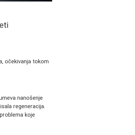
eti
ka, očekivanja tokom
azumeva nanošenje
isala regeneracija.
d problema koje