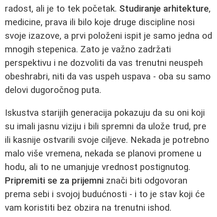
radost, ali je to tek početak.
Studiranje arhitekture
,
medicine, prava ili bilo koje druge discipline nosi
svoje izazove, a prvi položeni ispit je samo jedna od
mnogih stepenica. Zato je važno zadržati
perspektivu i ne dozvoliti da vas trenutni neuspeh
obeshrabri, niti da vas uspeh uspava - oba su samo
delovi dugoročnog puta.
Iskustva starijih generacija pokazuju da su oni koji
su imali jasnu viziju i bili spremni da ulože trud, pre
ili kasnije ostvarili svoje ciljeve. Nekada je potrebno
malo više vremena, nekada se planovi promene u
hodu, ali to ne umanjuje vrednost postignutog.
Pripremiti se za prijemni
znači biti odgovoran
prema sebi i svojoj budućnosti - i to je stav koji će
vam koristiti bez obzira na trenutni ishod.