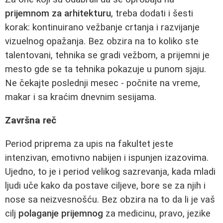
prijemnom za arhitekturu
, treba dodati i šesti
korak: kontinuirano vežbanje crtanja i razvijanje
vizuelnog opažanja. Bez obzira na to koliko ste
talentovani, tehnika se gradi vežbom, a prijemni je
mesto gde se ta tehnika pokazuje u punom sjaju.
Ne čekajte poslednji mesec - počnite na vreme,
makar i sa kraćim dnevnim sesijama.
Završna reč
Period priprema za upis na fakultet jeste
intenzivan, emotivno nabijen i ispunjen izazovima.
Ujedno, to je i period velikog sazrevanja, kada mladi
ljudi uče kako da postave ciljeve, bore se za njih i
nose sa neizvesnošću. Bez obzira na to da li je vaš
cilj
polaganje prijemnog
za medicinu, pravo, jezike