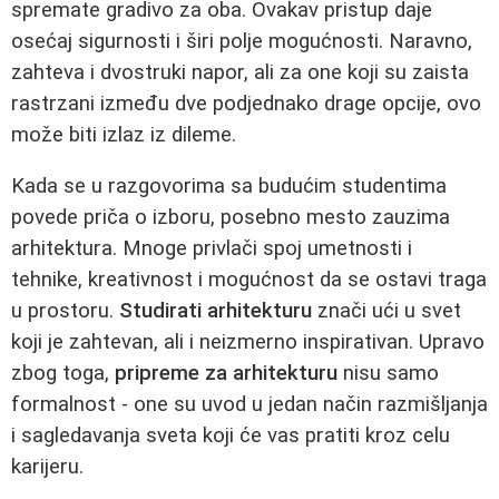
spremate gradivo za oba. Ovakav pristup daje
osećaj sigurnosti i širi polje mogućnosti. Naravno,
zahteva i dvostruki napor, ali za one koji su zaista
rastrzani između dve podjednako drage opcije, ovo
može biti izlaz iz dileme.
Kada se u razgovorima sa budućim studentima
povede priča o izboru, posebno mesto zauzima
arhitektura. Mnoge privlači spoj umetnosti i
tehnike, kreativnost i mogućnost da se ostavi traga
u prostoru.
Studirati arhitekturu
znači ući u svet
koji je zahtevan, ali i neizmerno inspirativan. Upravo
zbog toga,
pripreme za arhitekturu
nisu samo
formalnost - one su uvod u jedan način razmišljanja
i sagledavanja sveta koji će vas pratiti kroz celu
karijeru.