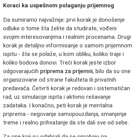
Koraci ka uspešnom polaganju prijemnog
Da sumiramo najvažnije: prvi korak je donošenje
odluke o tome šta želite da studirate, vođeni
svojim interesovanjima i realnim procenama. Drugi
korak je detaljno informisanje o samom prijemnom
ispitu - šta se polaže, u kom obliku, koliko traje i
koliko bodova donosi. Treći korak jeste izbor
odgovarajućih
priprema za prijemni
, bilo da su one
organizovane od strane fakulteta ili privatnih
predavača. Četvrti korak je redovan i sistematičan
rad, uz simulacije ispita i aktivno rešavanje
zadataka. I konačno, peti korak je mentalna
priprema - negovanje samopouzdanja, smanjenje
treme i realno prihvatanje da ste dali sve od sebe.
Za one koji su odabrali da se oprobaju na