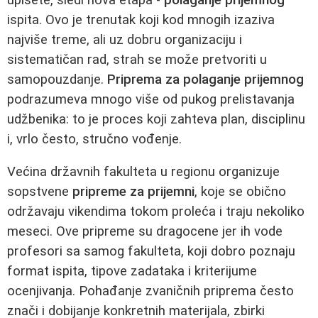
ispita. Ovo je trenutak koji kod mnogih izaziva
najviše treme, ali uz dobru organizaciju i
sistematičan rad, strah se može pretvoriti u
samopouzdanje.
Priprema za polaganje prijemnog
podrazumeva mnogo više od pukog prelistavanja
udžbenika: to je proces koji zahteva plan, disciplinu
i, vrlo često, stručno vođenje.
Većina državnih fakulteta u regionu organizuje
sopstvene
pripreme za prijemni
, koje se obično
održavaju vikendima tokom proleća i traju nekoliko
meseci. Ove pripreme su dragocene jer ih vode
profesori sa samog fakulteta, koji dobro poznaju
format ispita, tipove zadataka i kriterijume
ocenjivanja. Pohađanje zvaničnih priprema često
znači i dobijanje konkretnih materijala, zbirki