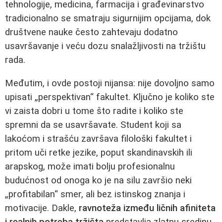
tehnologije, medicina, farmacija i građevinarstvo
tradicionalno se smatraju sigurnijim opcijama, dok
društvene nauke često zahtevaju dodatno
usavršavanje i veću dozu snalažljivosti na tržištu
rada.
Međutim, i ovde postoji nijansa: nije dovoljno samo
upisati „perspektivan“ fakultet. Ključno je koliko ste
vi zaista dobri u tome što radite i koliko ste
spremni da se usavršavate. Student koji sa
lakoćom i strašću završava filološki fakultet i
pritom uči retke jezike, poput skandinavskih ili
arapskog, može imati bolju profesionalnu
budućnost od onoga ko je na silu završio neki
„profitabilan“ smer, ali bez istinskog znanja i
motivacije. Dakle,
ravnoteža između ličnih afiniteta
i realnih potreba tržišta
predstavlja zlatnu sredinu