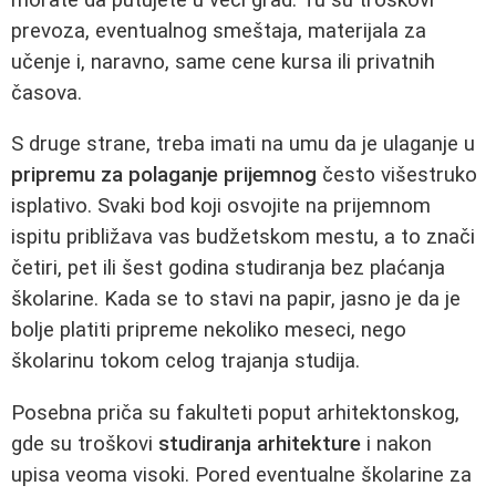
prevoza, eventualnog smeštaja, materijala za
učenje i, naravno, same cene kursa ili privatnih
časova.
S druge strane, treba imati na umu da je ulaganje u
pripremu za polaganje prijemnog
često višestruko
isplativo. Svaki bod koji osvojite na prijemnom
ispitu približava vas budžetskom mestu, a to znači
četiri, pet ili šest godina studiranja bez plaćanja
školarine. Kada se to stavi na papir, jasno je da je
bolje platiti pripreme nekoliko meseci, nego
školarinu tokom celog trajanja studija.
Posebna priča su fakulteti poput arhitektonskog,
gde su troškovi
studiranja arhitekture
i nakon
upisa veoma visoki. Pored eventualne školarine za