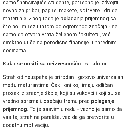
samofinansirajuće studente, potrebno je izdvojiti
novac za pribor, papire, makete, softvere i druge
materijale. Zbog toga je
polaganje prijemnog
sa
što boljim rezultatom od ogromnog značaja - ne
samo da otvara vrata željenom fakultetu, već
direktno utiče na porodične finansije u narednim
godinama.
Kako se nositi sa neizvesnošću i strahom
Strah od neuspeha je prirodan i gotovo univerzalan
među maturantima. Čak i oni koji imaju odličan
prosek iz srednje škole, koji su vukovci i koji su se
vredno spremali, osećaju tremu pred
polaganje
prijemnog
. To je sasvim u redu - važno je samo da
vas taj strah ne parališe, već da ga pretvorite u
dodatnu motivaciju.