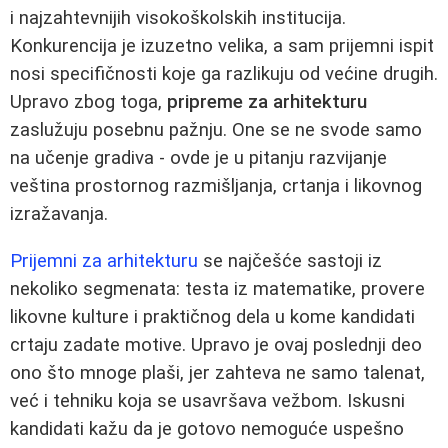
i najzahtevnijih visokoškolskih institucija.
Konkurencija je izuzetno velika, a sam prijemni ispit
nosi specifičnosti koje ga razlikuju od većine drugih.
Upravo zbog toga,
pripreme za arhitekturu
zaslužuju posebnu pažnju. One se ne svode samo
na učenje gradiva - ovde je u pitanju razvijanje
veština prostornog razmišljanja, crtanja i likovnog
izražavanja.
Prijemni za arhitekturu
se najčešće sastoji iz
nekoliko segmenata: testa iz matematike, provere
likovne kulture i praktičnog dela u kome kandidati
crtaju zadate motive. Upravo je ovaj poslednji deo
ono što mnoge plaši, jer zahteva ne samo talenat,
već i tehniku koja se usavršava vežbom. Iskusni
kandidati kažu da je gotovo nemoguće uspešno