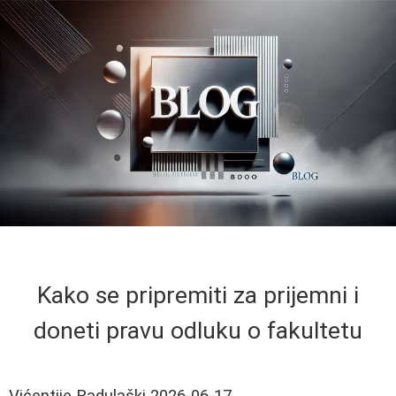
Kako se pripremiti za prijemni i
doneti pravu odluku o fakultetu
Vićentije Radulaški
2026-06-17