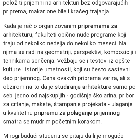
položiti prijemni na arhitekturi bez odgovarajućih
priprema, makar one bile i kraćeg trajanja.
Kada je reč o organizovanim
pripremama za
arhitekturu
, fakulteti obično nude programe koji
traju od nekoliko nedelja do nekoliko meseci. Na
njima se radi na geometriji, perspektivi, kompoziciji i
tehnikama senčenja. Vežbaju se i testovi iz opšte
kulture i istorije umetnosti, koji su često sastavni
deo prijemnog. Cena ovakvih priprema varira, ali s
obzirom na to da je
studiranje arhitekture
samo po
sebi jedno od najskupljih - godišnja školarina, pribor
za crtanje, makete, štampanje projekata - ulaganje
u kvalitetnu
pripremu za polaganje prijemnog
smatra se mudrim početnim korakom.
Mnogi budući studenti se pitaju da li je moguće