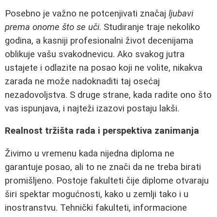
Posebno je važno ne potcenjivati značaj
ljubavi
prema onome što se uči
. Studiranje traje nekoliko
godina, a kasniji profesionalni život decenijama
oblikuje vašu svakodnevicu. Ako svakog jutra
ustajete i odlazite na posao koji ne volite, nikakva
zarada ne može nadoknaditi taj osećaj
nezadovoljstva. S druge strane, kada radite ono što
vas ispunjava, i najteži izazovi postaju lakši.
Realnost tržišta rada i perspektiva zanimanja
Živimo u vremenu kada nijedna diploma ne
garantuje posao, ali to ne znači da ne treba birati
promišljeno. Postoje fakulteti čije diplome otvaraju
širi spektar mogućnosti, kako u zemlji tako i u
inostranstvu. Tehnički fakulteti, informacione