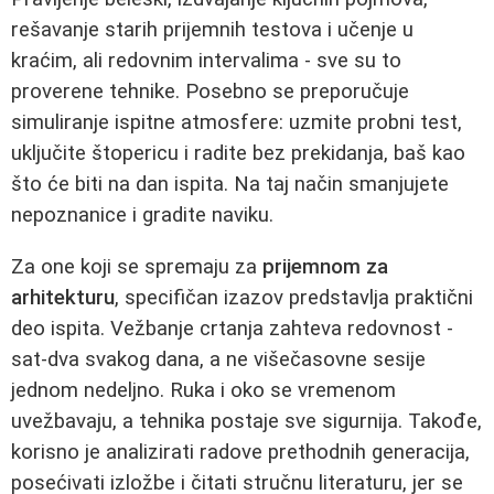
rešavanje starih prijemnih testova i učenje u
kraćim, ali redovnim intervalima - sve su to
proverene tehnike. Posebno se preporučuje
simuliranje ispitne atmosfere: uzmite probni test,
uključite štopericu i radite bez prekidanja, baš kao
što će biti na dan ispita. Na taj način smanjujete
nepoznanice i gradite naviku.
Za one koji se spremaju za
prijemnom za
arhitekturu
, specifičan izazov predstavlja praktični
deo ispita. Vežbanje crtanja zahteva redovnost -
sat-dva svakog dana, a ne višečasovne sesije
jednom nedeljno. Ruka i oko se vremenom
uvežbavaju, a tehnika postaje sve sigurnija. Takođe,
korisno je analizirati radove prethodnih generacija,
posećivati izložbe i čitati stručnu literaturu, jer se