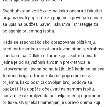
Sveobuhvatan vodič o tome kako odabrati fakultet,
organizovati pripreme za prijemni i povećati šanse
za upis na budžet. Saveti, iskustva i strategije za
polaganje prijemnog ispita.
Kada se srednjoškolsko obrazovanje bliži kraju,
pred maturantima se otvara lavina pitanja, strahova
i nedoumica. Odluka o tome koji fakultet upisati
jedna je od najvažnijih životnih prekretnica, a
istovremeno i jedna od najtežih. Još kada se na sve
to doda briga o tome kako se pripremiti se za
prijemni, kako postići dovoljan broj bodova za
budžet i šta uopšte očekivati na samom ispitu,
sasvim je razumljivo da se javlja osećaj ogromnog
pritiska. Ovaj tekst namenjen je upravo onima koji