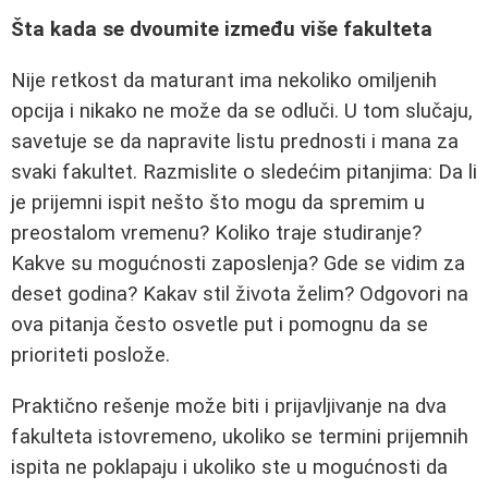
Šta kada se dvoumite između više fakulteta
Nije retkost da maturant ima nekoliko omiljenih
opcija i nikako ne može da se odluči. U tom slučaju,
savetuje se da napravite listu prednosti i mana za
svaki fakultet. Razmislite o sledećim pitanjima: Da li
je prijemni ispit nešto što mogu da spremim u
preostalom vremenu? Koliko traje studiranje?
Kakve su mogućnosti zaposlenja? Gde se vidim za
deset godina? Kakav stil života želim? Odgovori na
ova pitanja često osvetle put i pomognu da se
prioriteti poslože.
Praktično rešenje može biti i prijavljivanje na dva
fakulteta istovremeno, ukoliko se termini prijemnih
ispita ne poklapaju i ukoliko ste u mogućnosti da