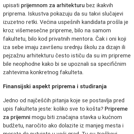
upisati
prijemnom za arhitekturu
bez ikakvih
priprema. Iskustva pokazuju da su takvi slučajevi
izuzetno retki. Većina uspešnih kandidata prošla je
kroz višemesečne pripreme, bilo na samom
fakultetu, bilo kod privatnih mentora. Čak i oni koji
iza sebe imaju završenu srednju školu za dizajn ili
pejzažnu arhitekturu često ističu da su im pripreme
bile neophodne kako bi se upoznali sa specifičnim
zahtevima konkretnog fakulteta.
Finansijski aspekt priprema i studiranja
Jedno od najčešćih pitanja koje se postavlja pred
upis fakulteta jeste: koliko sve to košta?
Pripreme
za prijemni
mogu biti značajna stavka u kućnom
budžetu, naročito ako dolazite iz manjeg mesta i
morate da putujete u veći grad. Tu su troškovi