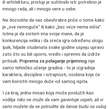
ili arhitekturu, pristup je suštinski isti: potrebno je
mnogo rada, ali i mnogo vere u sebe.
Ne dozvolite da vas obeshrabre priče o tome kako
je „sve nemoguće“ ili kako „bez veze nema ništa“.
Istina je da sistem ima svoje mane, da je
konkurencija velika i da sreća igra određenu ulogu.
Ipak, hiljade studenata svake godine uspeju upravo
zato što su bili uporni, vredni i spremni da izdrže
pritisak.
Priprema za polaganje prijemnog
nije
samo tehničko učenje gradiva - to je izgradnja
karaktera, discipline i istrajnosti, osobina koje će
vam koristiti mnogo duže od samog ispita.
I za kraj, jedna misao koja može poslužiti kao
vodilja:
niko ne može da vam garantuje uspeh, ali vi
sami možete da se potrudite da šanse budu na vašoj