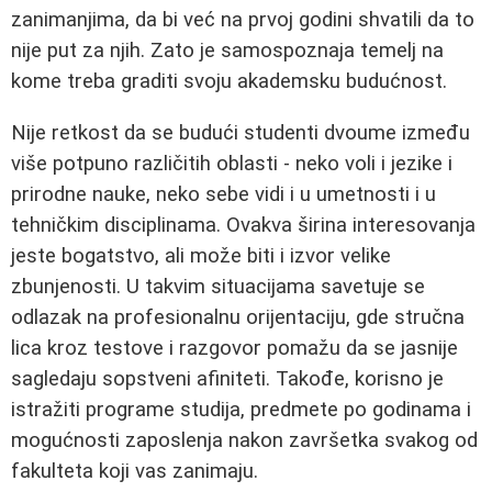
zanimanjima, da bi već na prvoj godini shvatili da to
nije put za njih. Zato je samospoznaja temelj na
kome treba graditi svoju akademsku budućnost.
Nije retkost da se budući studenti dvoume između
više potpuno različitih oblasti - neko voli i jezike i
prirodne nauke, neko sebe vidi i u umetnosti i u
tehničkim disciplinama. Ovakva širina interesovanja
jeste bogatstvo, ali može biti i izvor velike
zbunjenosti. U takvim situacijama savetuje se
odlazak na profesionalnu orijentaciju, gde stručna
lica kroz testove i razgovor pomažu da se jasnije
sagledaju sopstveni afiniteti. Takođe, korisno je
istražiti programe studija, predmete po godinama i
mogućnosti zaposlenja nakon završetka svakog od
fakulteta koji vas zanimaju.