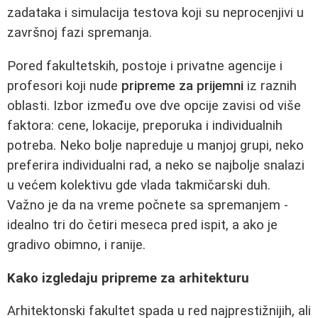
zadataka i simulacija testova koji su neprocenjivi u
završnoj fazi spremanja.
Pored fakultetskih, postoje i privatne agencije i
profesori koji nude
pripreme za prijemni
iz raznih
oblasti. Izbor između ove dve opcije zavisi od više
faktora: cene, lokacije, preporuka i individualnih
potreba. Neko bolje napreduje u manjoj grupi, neko
preferira individualni rad, a neko se najbolje snalazi
u većem kolektivu gde vlada takmičarski duh.
Važno je da na vreme počnete sa spremanjem -
idealno tri do četiri meseca pred ispit, a ako je
gradivo obimno, i ranije.
Kako izgledaju pripreme za arhitekturu
Arhitektonski fakultet spada u red najprestižnijih, ali