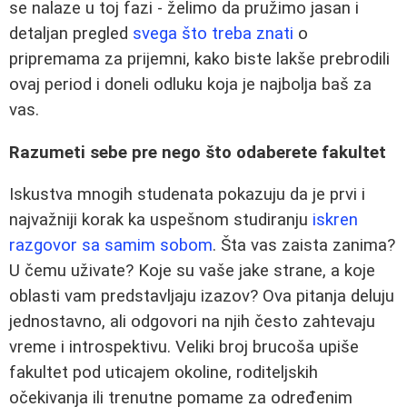
se nalaze u toj fazi - želimo da pružimo jasan i
detaljan pregled
svega što treba znati
o
pripremama za prijemni, kako biste lakše prebrodili
ovaj period i doneli odluku koja je najbolja baš za
vas.
Razumeti sebe pre nego što odaberete fakultet
Iskustva mnogih studenata pokazuju da je prvi i
najvažniji korak ka uspešnom studiranju
iskren
razgovor sa samim sobom
. Šta vas zaista zanima?
U čemu uživate? Koje su vaše jake strane, a koje
oblasti vam predstavljaju izazov? Ova pitanja deluju
jednostavno, ali odgovori na njih često zahtevaju
vreme i introspektivu. Veliki broj brucoša upiše
fakultet pod uticajem okoline, roditeljskih
očekivanja ili trenutne pomame za određenim