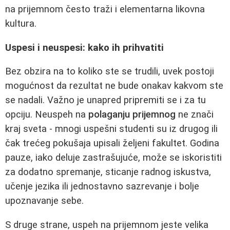
na prijemnom često traži i elementarna likovna
kultura.
Uspesi i neuspesi: kako ih prihvatiti
Bez obzira na to koliko ste se trudili, uvek postoji
mogućnost da rezultat ne bude onakav kakvom ste
se nadali. Važno je unapred pripremiti se i za tu
opciju. Neuspeh na
polaganju prijemnog
ne znači
kraj sveta - mnogi uspešni studenti su iz drugog ili
čak trećeg pokušaja upisali željeni fakultet. Godina
pauze, iako deluje zastrašujuće, može se iskoristiti
za dodatno spremanje, sticanje radnog iskustva,
učenje jezika ili jednostavno sazrevanje i bolje
upoznavanje sebe.
S druge strane, uspeh na prijemnom jeste velika