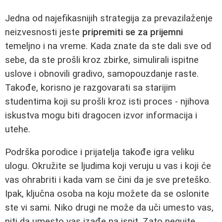
Jedna od najefikasnijih strategija za prevazilaženje
neizvesnosti jeste
pripremiti se za prijemni
temeljno i na vreme. Kada znate da ste dali sve od
sebe, da ste prošli kroz zbirke, simulirali ispitne
uslove i obnovili gradivo, samopouzdanje raste.
Takođe, korisno je razgovarati sa starijim
studentima koji su prošli kroz isti proces - njihova
iskustva mogu biti dragocen izvor informacija i
utehe.
Podrška porodice i prijatelja takođe igra veliku
ulogu. Okružite se ljudima koji veruju u vas i koji će
vas ohrabriti i kada vam se čini da je sve preteško.
Ipak, ključna osoba na koju možete da se oslonite
ste vi sami. Niko drugi ne može da uči umesto vas,
niti da umesto vas izađe na ispit. Zato negujte