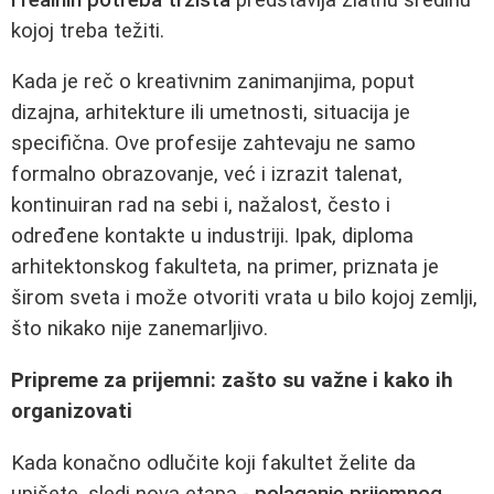
kojoj treba težiti.
Kada je reč o kreativnim zanimanjima, poput
dizajna, arhitekture ili umetnosti, situacija je
specifična. Ove profesije zahtevaju ne samo
formalno obrazovanje, već i izrazit talenat,
kontinuiran rad na sebi i, nažalost, često i
određene kontakte u industriji. Ipak, diploma
arhitektonskog fakulteta, na primer, priznata je
širom sveta i može otvoriti vrata u bilo kojoj zemlji,
što nikako nije zanemarljivo.
Pripreme za prijemni: zašto su važne i kako ih
organizovati
Kada konačno odlučite koji fakultet želite da
upišete, sledi nova etapa -
polaganje prijemnog