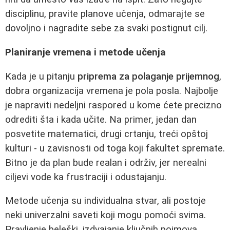
disciplinu, pravite planove učenja, odmarajte se
dovoljno i nagradite sebe za svaki postignut cilj.
Planiranje vremena i metode učenja
Kada je u pitanju
priprema za polaganje prijemnog
,
dobra organizacija vremena je pola posla. Najbolje
je napraviti nedeljni raspored u kome ćete precizno
odrediti šta i kada učite. Na primer, jedan dan
posvetite matematici, drugi crtanju, treći opštoj
kulturi - u zavisnosti od toga koji fakultet spremate.
Bitno je da plan bude realan i održiv, jer nerealni
ciljevi vode ka frustraciji i odustajanju.
Metode učenja su individualna stvar, ali postoje
neki univerzalni saveti koji mogu pomoći svima.
Pravljenje beleški, izdvajanje ključnih pojmova,