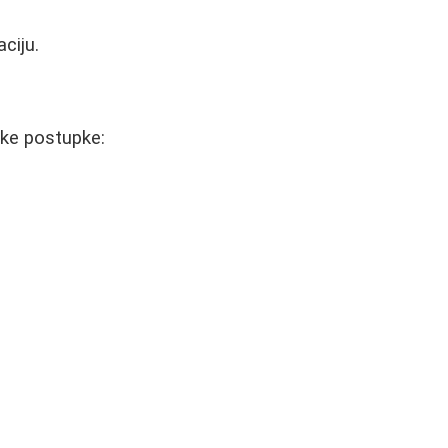
ciju.
ske postupke: