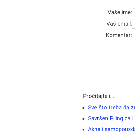
Vaše ime:
Vaš email:
Komentar:
Pročitajte i...
Sve što treba da 
Savršen Piling za 
Akne i samopouzda