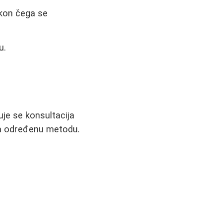
akon čega se
u.
je se konsultacija
za određenu metodu.