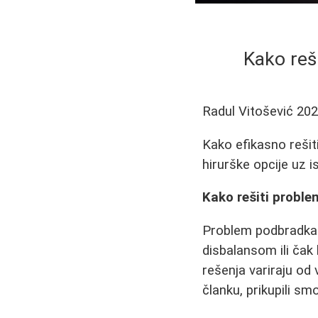
Kako reš
Radul Vitošević
202
Kako efikasno rešit
hirurške opcije uz i
Kako rešiti proble
Problem podbradka 
disbalansom ili čak
rešenja variraju od
članku, prikupili sm