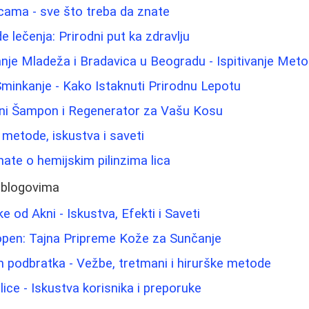
icama - sve što treba da znate
 lečenja: Prirodni put ka zdravlju
nje Mladeža i Bradavica u Beogradu - Ispitivanje Meto
 Šminkanje - Kako Istaknuti Prirodnu Lepotu
alni Šampon i Regenerator za Vašu Kosu
: metode, iskustva i saveti
nate o hemijskim pilinzima lica
 blogovima
e od Akni - Iskustva, Efekti i Saveti
kopen: Tajna Pripreme Kože za Sunčanje
m podbratka - Vežbe, tretmani i hirurške metode
ice - Iskustva korisnika i preporuke