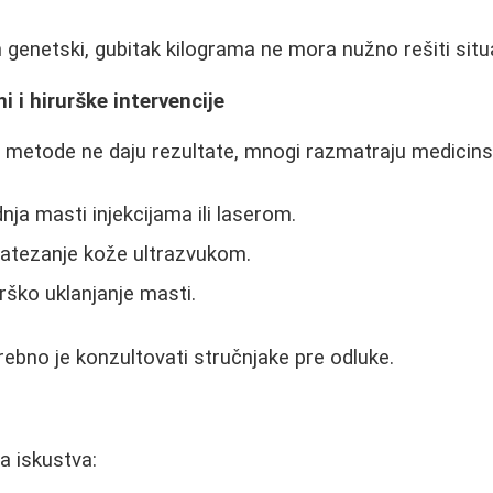
 genetski, gubitak kilograma ne mora nužno rešiti situa
 i hirurške intervencije
 metode ne daju rezultate, mnogi razmatraju medicin
ja masti injekcijama ili laserom.
atezanje kože ultrazvukom.
rško uklanjanje masti.
rebno je konzultovati stručnjake pre odluke.
ja iskustva: