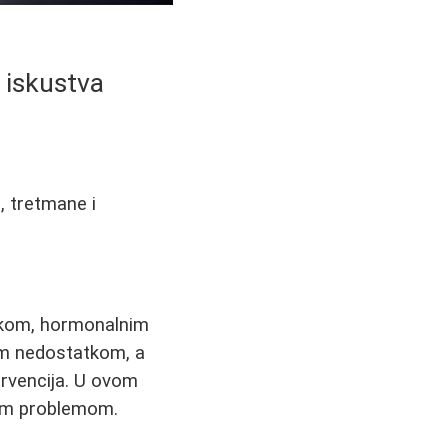
 iskustva
, tretmane i
ikom, hormonalnim
nim nedostatkom, a
ervencija. U ovom
stim problemom.