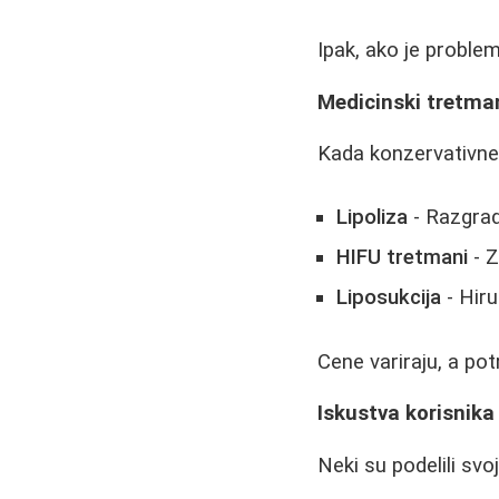
Ipak, ako je problem
Medicinski tretmani
Kada konzervativne
Lipoliza
- Razgradn
HIFU tretmani
- Z
Liposukcija
- Hiru
Cene variraju, a pot
Iskustva korisnika
Neki su podelili svo