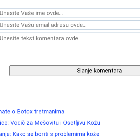
Slanje komentara
znate o Botox tretmanima
Lice: Vodič za Mešovitu i Osetljivu Kožu
nje: Kako se boriti s problemima kože