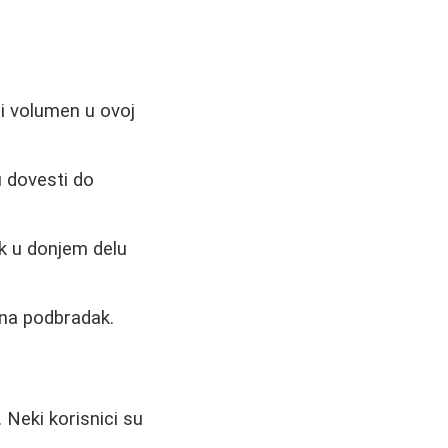
ti volumen u ovoj
 dovesti do
ok u donjem delu
 na podbradak.
 Neki korisnici su