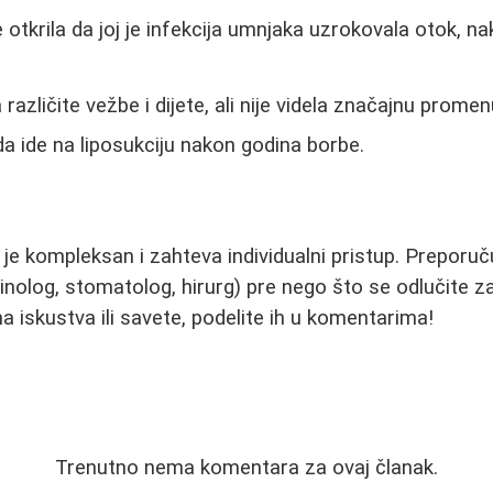
e otkrila da joj je infekcija umnjaka uzrokovala otok, n
različite vežbe i dijete, ali nije videla značajnu promen
da ide na liposukciju nakon godina borbe.
e kompleksan i zahteva individualni pristup. Preporuču
inolog, stomatolog, hirurg) pre nego što se odlučite 
 iskustva ili savete, podelite ih u komentarima!
Trenutno nema komentara za ovaj članak.