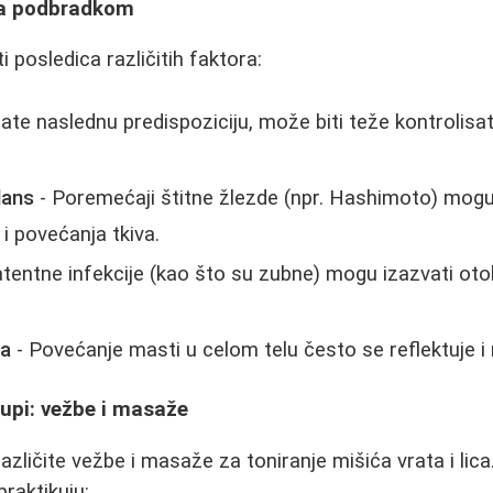
sa podbradkom
 posledica različitih faktora:
ate naslednu predispoziciju, može biti teže kontrolisa
lans
- Poremećaji štitne žlezde (npr. Hashimoto) mogu
i povećanja tkiva.
atentne infekcije (kao što su zubne) mogu izazvati ot
ža
- Povećanje masti u celom telu često se reflektuje i
upi: vežbe i masaže
zličite vežbe i masaže za toniranje mišića vrata i lica.
praktikuju: