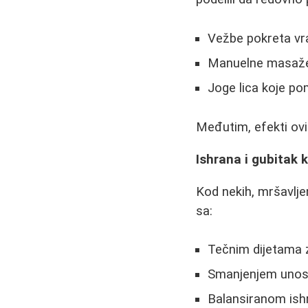
Vežbe pokreta vrat
Manuelne masaže 
Joge lica koje p
Međutim, efekti ovih
Ishrana i gubitak 
Kod nekih, mršavlje
sa:
Tečnim dijetama 
Smanjenjem unosa
Balansiranom ish