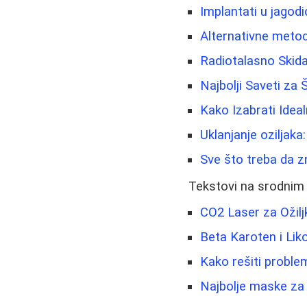
Implantati u jagod
Alternativne metode
Radiotalasno Skida
Najbolji Saveti za
Kako Izabrati Ide
Uklanjanje oziljaka
Sve što treba da z
Tekstovi na srodnim
CO2 Laser za Ožiljk
Beta Karoten i Li
Kako rešiti proble
Najbolje maske za l