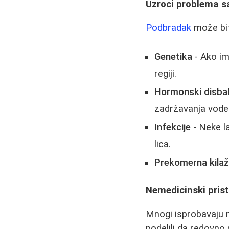
Uzroci problema 
Podbradak
može biti
Genetika
- Ako im
regiji.
Hormonski disba
zadržavanja vode 
Infekcije
- Neke l
lica.
Prekomerna kila
Nemedicinski prist
Mnogi isprobavaju ra
podelili da redovno 