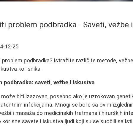
iti problem podbradka - Saveti, vežbe i
4-12-25
i problem podbradka? Istražite različite metode, vežbe
skustva korisnika.
m podbradka: saveti, vežbe i iskustva
može biti izazovan, posebno ako je uzrokovan genet
 latentnim infekcijama. Mnogi se bore sa ovim izgled
 vežbi i masaža do medicinskih tretmana i hirurških int
o korisne savete i iskustva ljudi koji su se suočili sa i