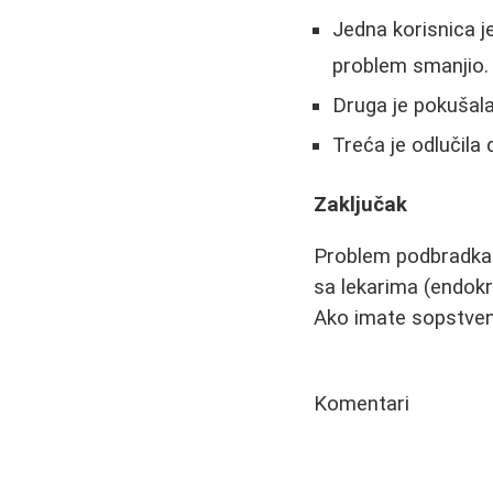
Jedna korisnica j
problem smanjio.
Druga je pokušala 
Treća je odlučila 
Zaključak
Problem podbradka j
sa lekarima (endokr
Ako imate sopstvena
Komentari